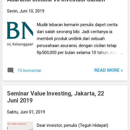
maka bukanya pakai aplikasi browser bukan?
Entah itu Google Chrome, Opera, atau
Senin, Juni 10, 2019
lainnya, atau melalui email yang masuk ke
aplikasi inbox email anda, jika anda
Mudik lebaran kemarin penulis dapet cerita
berlangganan newsletter .
dari salah seorang bibi. Jadi ceritanya ia
membeli produk unitlink dari sebuah
perusahaan asuransi, dengan cicilan tetap
Rp500,000 per bulan selama 10 tahun, sejak
bulan Oktober tahun 2009 lalu. Ketika itu
agen asuransinya bilang, dengan unitlink ini
READ MORE »
15 komentar
maka ibu dapet dua keuntungan sekaligus.
Yang pertama adalah proteksi, dimana kalau
ibu sakit maka dapat uang pertanggungan
Seminar Value Investing, Jakarta, 22
(UP) sebesar maksimal Rp120 juta, dan yang
Juni 2019
kedua adalah investasi, dimana setelah 10
tahun maka ibu akan menerima pembayaran
Sabtu, Juni 01, 2019
tunai sebesar Rp60 juta (Rp500 ribu x 12
bulan x 10 tahun), bahkan bisa lebih dari itu
Dear investor, penulis (Teguh Hidayat)
kalau hasil investasinya tinggi. Sebab uang