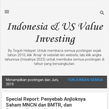
Langsung ke konten utama
Indonesia & US Value
Investing
By Teguh Hidayat. Untuk membaca semua postingan sejak
tahun 2010, klik 'Arsip' di sebelah kiri website, lalu klik angka
tahunnya (misalnya 2023) untuk membuka semua postingan di
tahun yang bersangkutan.
Menampilkan postingan dari Juni,
TUNJUKKAN SEMUA
P
2019
o
s
Special Report: Penyebab Anjloknya
t
Saham MNCN dan BMTR, dan
i