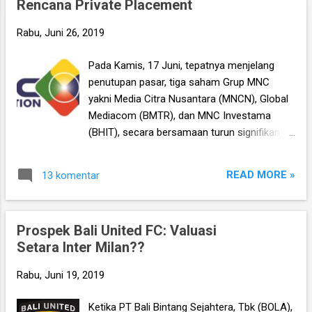
Rencana Private Placement
n
g
Rabu, Juni 26, 2019
a
Pada Kamis, 17 Juni, tepatnya menjelang
n
penutupan pasar, tiga saham Grup MNC
yakni Media Citra Nusantara (MNCN), Global
Mediacom (BMTR), dan MNC Investama
(BHIT), secara bersamaan turun signifikan,
gak tanggung-tanggung MNCN dan BMTR
bahkan jeblok sampai auto reject (AR) 25
READ MORE »
13 komentar
persen! Sedangkan BHIT tersungkur 11.9%.
Tidak ada berita atau informasi penting
tertentu yang bisa menjelaskan penurunan
Prospek Bali United FC: Valuasi
yang sangat tiba-tiba tersebut, termasuk
Setara Inter Milan??
humas dari MNCN juga sudah mengklarifikasi
bahwa tidak ada peristiwa material tertentu
Rabu, Juni 19, 2019
yang mengubah fundamental perusahaan.
Tapi tidak adanya penjelasan inilah yang
Ketika PT Bali Bintang Sejahtera, Tbk (BOLA),