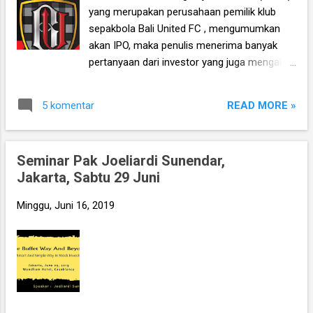
justru kemudian menimbulkan sejumlah
yang merupakan perusahaan pemilik klub
rumor dan teori konspirasi, salah satunya
sepakbola Bali United FC , mengumumkan
adalah bahwa jatuhnya MNCN ini adalah
akan IPO, maka penulis menerima banyak
karena ulah bandar saham. Benarkah
pertanyaan dari investor yang juga mengaku
demikian?
sebagai pecinta olahraga sepakbola, terkait
prospek dari BOLA ini. Yep, karena kalau
READ MORE »
5 komentar
melihat industri sepakbola itu sendiri yang
digandrungi oleh milyaran penggemar di
seluruh dunia termasuk di Indonesia, maka
Seminar Pak Joeliardi Sunendar,
prospek BOLA ini sekilas sangat menarik.
Jakarta, Sabtu 29 Juni
Dan kalau misalnya anda adalah supporter
dari Bali United itu sendiri, maka terdapat
Minggu, Juni 16, 2019
kepuasan tersendiri jika kita bisa menjadi
pemilik perusahaan, meski hanya 1 lot
sahamnya. Tapi sekarang kita balik lagi ke
pertanyaan umum investor: Apakah Bali
United FC ini memang menguntungkan?