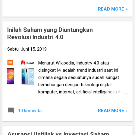
READ MORE »
Inilah Saham yang Diuntungkan
Revolusi Industri 4.0
Sabtu, Juni 15, 2019
Menurut Wikipedia, Industry 4.0 atau
disingkat I4, adalah trend industri saat ini
dimana segala sesuatunya sudah sangat
berhubungan dengan teknologi digital ,
komputer, internet, artificial intelligence (AI),
hingga cyber-physical system. Bahasa
gampangnya, I4 adalah aplikasi-aplikasi yang
READ MORE »
10 komentar
ada di smartphone anda saat ini, yang
menawarkan fungsinya masing-masing.
Termasuk ketika anda membaca blog ini,
Asuransi Unitlink vs Investasi Saham