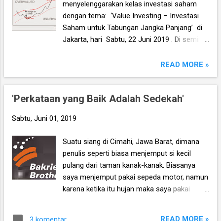
menyelenggarakan kelas investasi saham
yang disetorkan tiap bulan akan kami
dengan tema: ‘Value Investing – Investasi
putar/kami investasikan, dan ibu akan
Saham untuk Tabungan Jangka Panjang’ di
menerima keuntungannya.
Jakarta, hari Sabtu, 22 Juni 2019 . Di seminar
ini pada intinya kita akan belajar tentang
pengertian investasi saham (dan apa
READ MORE »
bedanya dengan trading), konsep &
pengertian value investing, cara menilai
'Perkataan yang Baik Adalah Sedekah'
fundamental perusahaan, cara menghitung
harga wajar saham, hingga cara menabung
Sabtu, Juni 01, 2019
saham untuk simpanan aset jangka panjang.
Berikut kisi-kisi materi selengkapnya:
Suatu siang di Cimahi, Jawa Barat, dimana
penulis seperti biasa menjemput si kecil
pulang dari taman kanak-kanak. Biasanya
saya menjemput pakai sepeda motor, namun
karena ketika itu hujan maka saya pakai
mobil. Tak lama setelah kami berdua masuk
mobil dan jalan lagi, si kecil kemudian
READ MORE »
3 komentar