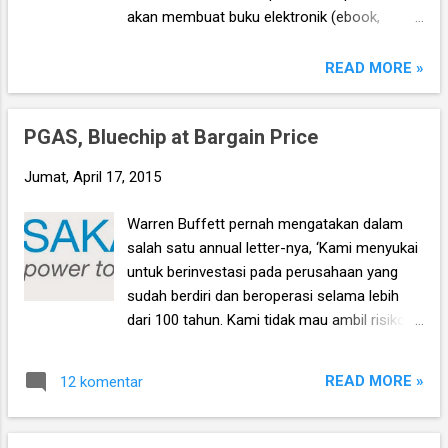
harga yang dibayar WIKA sebagai pemegang
akan membuat buku elektronik (ebook,
saham mayoritas dari WTON.
dengan format PDF) yang berisi kumpulan
analisis fundamental saham, yang kali ini
READ MORE »
didasarkan pada laporan keuangan (LK) para
emiten untuk periode Kuartal I 2015. Ebook
PGAS, Bluechip at Bargain Price
ini diharapkan akan menjadi panduan bagi
anda untuk memilih saham yang bagus untuk
Jumat, April 17, 2015
trading, investasi jangka menengah, dan
panjang.
Warren Buffett pernah mengatakan dalam
salah satu annual letter-nya, ‘Kami menyukai
untuk berinvestasi pada perusahaan yang
sudah berdiri dan beroperasi selama lebih
dari 100 tahun. Kami tidak mau ambil risiko
dengan berinvestasi pada perusahaan start-
up yang belum memiliki track-record kinerja
READ MORE »
12 komentar
yang panjang.’ Pendek kata, Buffett lebih
suka berinvestasi pada perusahaan yang
sudah mapan ketimbang perusahaan yang