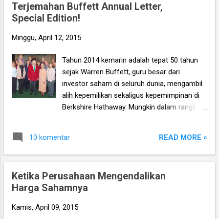
Terjemahan Buffett Annual Letter,
baru berdiri ‘kemarin sore’. However, ketika
Special Edition!
prinsip ini diterapkan di Indonesia maka
investor mungkin akan mengalami kesulitan.
Minggu, April 12, 2015
Sebab, berapa banyak sih perusahaan yang
listing di BEI yang sudah berusia lebih dari
Tahun 2014 kemarin adalah tepat 50 tahun
100 tahun? Lha wong Republik Indonesia
sejak Warren Buffett, guru besar dari
sendiri baru berdiri pada tahun 1945 bukan?
investor saham di seluruh dunia, mengambil
alih kepemilikan sekaligus kepemimpinan di
Berkshire Hathaway. Mungkin dalam rangka
merayakan 50 tahun tersebut, Buffett
kemudian secara pribadi menulis ‘surat’
READ MORE »
10 komentar
khusus di Berkshire Hathaway Annual Letter
untuk tahun 2014, yang berisi tentang
pengalaman serta kebijaksanaannya dalam
Ketika Perusahaan Mengendalikan
berinvestasi, yang telah sukses ‘menyulap’
Harga Sahamnya
Berkshire dari sebuah perusahaan tekstil
yang hampir bangkrut, menjadi sebuah
Kamis, April 09, 2015
perusahaan konglomerasi yang amat sangat