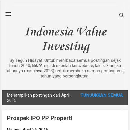
Langsung ke konten utama
Indonesia Value
Investing
By Teguh Hidayat. Untuk membaca semua postingan sejak
tahun 2010, klik 'Arsip' di sebelah kiri website, lalu klik angka
tahunnya (misalnya 2023) untuk membuka semua postingan di
tahun yang bersangkutan.
Menampilkan postingan dari April,
TUNJUKKAN SEMUA
P
2015
o
s
Prospek IPO PP Properti
t
i
Minggu, April 26, 2015