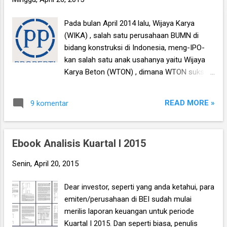
n
Pada bulan April 2014 lalu, Wijaya Karya
g
(WIKA) , salah satu perusahaan BUMN di
a
bidang konstruksi di Indonesia, meng-IPO-
n
kan salah satu anak usahanya yaitu Wijaya
Karya Beton (WTON) , dimana WTON sukses
meraup tambahan modal senilai Rp1.2 trilyun
hasil dari menerbitkan 2 milyar lembar saham
READ MORE »
9 komentar
baru (dan menjualnya ke publik) pada harga
Rp590 per saham . Mengingat nilai ekuitas
WTON sebelum IPO hanya Rp680 milyar,
Ebook Analisis Kuartal I 2015
dimana setelah dibagi 6.7 milyar lembar
saham (jumlah saham WTON sebelum IPO)
Senin, April 20, 2015
maka hasilnya adalah Rp102 per saham ,
maka cukup jelas bahwa investor publik telah
Dear investor, seperti yang anda ketahui, para
membayar saham baru WTON pada harga
emiten/perusahaan di BEI sudah mulai
yang sangat mahal, yakni nyaris 6 kali lipat
merilis laporan keuangan untuk periode
lebih tinggi (590 berbanding 102) dibanding
Kuartal I 2015. Dan seperti biasa, penulis