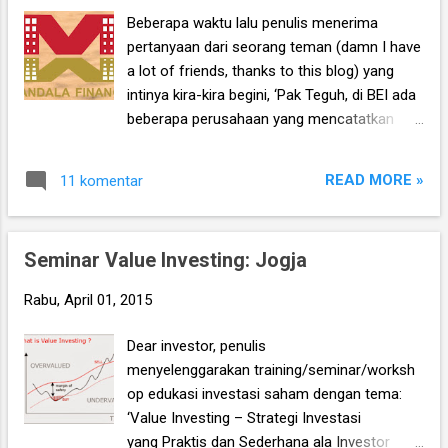
besar.
Beberapa waktu lalu penulis menerima
pertanyaan dari seorang teman (damn I have
a lot of friends, thanks to this blog) yang
intinya kira-kira begini, ‘Pak Teguh, di BEI ada
beberapa perusahaan yang mencatatkan
pertumbuhan kinerja yang konsisten, valuasi
sahamnya murah, dan manajemennya
READ MORE »
11 komentar
menerapkan GCG dengan baik. Namun
sahamnya tetap saja tidak mau bergerak
atau tidak likuid, salah satunya mungkin
Seminar Value Investing: Jogja
Mandala Multifinance (MFIN) yang Pak Teguh
rekomendasikan.’
Rabu, April 01, 2015
Dear investor, penulis
menyelenggarakan training/seminar/worksh
op edukasi investasi saham dengan tema:
‘Value Investing – Strategi Investasi
yang Praktis dan Sederhana ala Investor