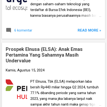
gabungan (IHSG) sukses tembus level
dengan saham-saham teknologi yang
7,500an yang merupakan level tertingginya
terdaftar di Bursa Efek Indonesia (BEI),
dalam sejarah, atau istilahnya all time high
karena biasanya perusahaannya masih baru/
(ATH). Dan memang saham-saham juga
start-up sehingga kinerjanya tidak atau
banyak yang naik signifikan di bulan Agustus
belum cukup bagus, dan valuasinya pun
ini, termasuk yang pernah kita bahas seperti
READ MORE »
6 komentar
mahal (karena baru IPO). Namun demikian
Astra International (ASII) , Bank BRI (BBRI) ,
jika di kemudian hari perusahaan yang
Indika Energy ...
bersangkutan mampu mencetak kinerja laba
Prospek Elnusa (ELSA): Anak Emas
bersih yang besar, sedangkan harga
Pertamina Yang Sahamnya Masih
sahamnya juga turun ke level tertentu di
Undervalue
mana valuasinya menjadi murah atau
minimal reasonable, maka barulah saya
Kamis, Agustus 15, 2024
akan meliriknya. Nah, dalam hal inilah saya
tertarik dengan saham PT Solusi Sinergi
PT Elnusa, Tbk (ELSA) melaporkan laba
Digital, Tbk (WIFI), dan berikut analisanya. ***
bersih Rp443 miliar hingga Q2 2024, tumbuh
Live Webinar Value Investing Saham
77.1% dibanding periode yang sama tahun
Indonesia , Sabtu 24 Agustus 2024, pukul
2023, yang mana jika labanya lanjut naik
08.00 – 10.00 WIB. Untuk mendaftar klik
sampai akhir tahun nanti maka genap tiga