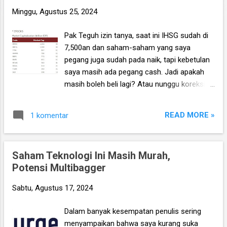
n
Minggu, Agustus 25, 2024
g
Pak Teguh izin tanya, saat ini IHSG sudah di
a
7,500an dan saham-saham yang saya
n
pegang juga sudah pada naik, tapi kebetulan
saya masih ada pegang cash. Jadi apakah
masih boleh beli lagi? Atau nunggu koreksi?
Apakah ada kemungkinan koreksi dalam lagi
misalnya ke 7,000 – 7,200? Mengingat Bulan
READ MORE »
1 komentar
September seandainya The Fed tidak jadi
turunkan suku bunga? Apakah harus jual dulu
saham yg sudah naik? *** Ebook Investment
Saham Teknologi Ini Masih Murah,
Planning berisi kumpulan 30 analisa saham
Potensi Multibagger
pilihan edisi terbaru Q2 2024 sudah terbit
dan sudah bisa dipesan disini . Gratis tanya
Sabtu, Agustus 17, 2024
jawab saham/konsultasi portofolio, langsung
dengan penulis. *** Jawab: Betul
Dalam banyak kesempatan penulis sering
semingguan ini indeks harga saham
menyampaikan bahwa saya kurang suka