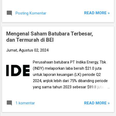
disini . *** PT Solusi Sinergi Digital, Tbk. atau
tahun sudah kinerja perusahaan konsisten
disebut juga PT Surge (WIFI), adalah
bertumbuh sejak tahun 2021. Lalu seiring
perusahaan holding yang membawahi
READ MORE »
Posting Komentar
dengan kinerja fundamentalnya yang apik
sejumlah anak usaha di tiga segmen: 1. Jasa
tersebut maka saham ELSA juga sukses naik
periklanan, 2. Jasa IT melal...
signifikan dari posisi 250 di bulan Agustus
Mengenal Saham Batubara Terbesar,
2021 hingga sekarang sudah tembus 500,
dan Termurah di BEI
aka memberikan profit dua kali lipat bagi
investornya dalam waktu tiga tahun, belum
Jumat, Agustus 02, 2024
termasuk dividen. Namun demikian jika
melihat prospek kinerja perusahaan
Perusahaan batubara PT Indika Energy, Tbk
kedepannya plus valuasi sahamnya yang
(INDY) melaporkan laba bersih $21.0 juta
masih murah, maka saham ELSA mungkin
untuk laporan keuangan (LK) periode Q2
masih bisa naik tinggi lagi. Pertanyaannya,
2024, anjlok lebih dari 75% dibanding periode
sampai harga berapa? *** Live Webinar
yang sama tahun 2023 sebesar $89.8 juta,
Value Investing Saham Indonesia , Sabtu 24
dan memang tak lama setelah LK-nya rilis
Agustus 2024, pukul 08.00 – 10.00 WIB.
sahamnya langsung drop dari 1,390 hingga
Untuk mendaftar klik disini . *** Sekilas
READ MORE »
1 komentar
1,310, meski kemudian naik lagi ke posisi
tentang perusahaan, ELSA berdiri pada tahun
sekarang 1,360. However penulis melihat
1969 dengan nama PT Elektronika Nusantara