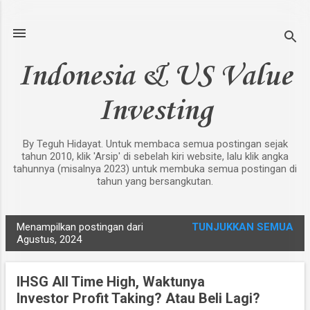
Langsung ke konten utama
Indonesia & US Value
Investing
By Teguh Hidayat. Untuk membaca semua postingan sejak
tahun 2010, klik 'Arsip' di sebelah kiri website, lalu klik angka
tahunnya (misalnya 2023) untuk membuka semua postingan di
tahun yang bersangkutan.
Menampilkan postingan dari
TUNJUKKAN SEMUA
P
Agustus, 2024
o
s
IHSG All Time High, Waktunya
t
Investor Profit Taking? Atau Beli Lagi?
i