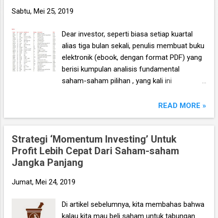
n
Sabtu, Mei 25, 2019
g
Dear investor, seperti biasa setiap kuartal
a
alias tiga bulan sekali, penulis membuat buku
n
elektronik (ebook, dengan format PDF) yang
berisi kumpulan analisis fundamental
saham-saham pilihan , yang kali ini
didasarkan pada laporan keuangan para
emiten untuk periode Kuartal I 2019 . Ebook
READ MORE »
ini diharapkan akan menjadi panduan bagi
anda (dan juga bagi penulis sendiri) untuk
Strategi ‘Momentum Investing’ Untuk
memilih saham yang bagus untuk trading
Profit Lebih Cepat Dari Saham-saham
jangka pendek, investasi jangka menengah,
Jangka Panjang
dan panjang.
Jumat, Mei 24, 2019
Di artikel sebelumnya, kita membahas bahwa
kalau kita mau beli saham untuk tabungan