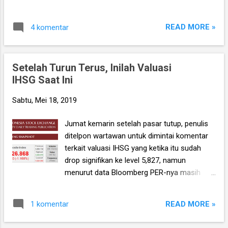
sebagai tabungan atau investasi jangka
panjang. Atau mengutip istilah Pak Joeliardi
READ MORE »
4 komentar
Sunendar, sebagai legacy stock yang bisa di-
hold as long as possible. Problemnya, dalam
lima tahun terakhir yakni 2014 – 2019, ULTJ
Setelah Turun Terus, Inilah Valuasi
secara keseluruhan hanya naik dari 1,000 ke
IHSG Saat Ini
1,200, sehingga total gain-nya hanya sekitar
20% dalam lima tahun , atau jauh lebih
Sabtu, Mei 18, 2019
rendah dibanding beberapa saham long term
lainnya yang lebih populer seperti katakanlah
Jumat kemarin setelah pasar tutup, penulis
Bank BRI (BBRI). Jadi pertanyaannya
ditelpon wartawan untuk dimintai komentar
kemudian, apa benar bahwa ULTJ ini bagus
terkait valuasi IHSG yang ketika itu sudah
untuk long term? Karena kalaupun kita
drop signifikan ke level 5,827, namun
katakan bahwa sahamnya aman/ low risk,
menurut data Bloomberg PER-nya masih
tapi profit segitu dalam jangka waktu selama
cukup tinggi yakni 18 kali. Sehingga ada
itu tentu saja kelewat kecil bukan??
kesan bahwa meski indeks memang sudah
READ MORE »
1 komentar
turun cukup dalam dibanding posisi
tertingginya di tahun 2019 ini (dari 6,548 ke