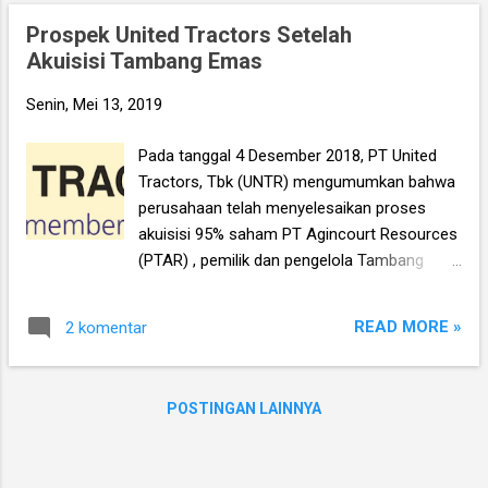
5,828, berarti turun 11.0%), tapi secara kaidah
Prospek United Tractors Setelah
value investing maka IHSG masih bisa turun
Akuisisi Tambang Emas
lagi, karena saham-saham di BEI belum
cukup murah untuk dibeli. Tapi benarkah
Senin, Mei 13, 2019
demikian? Bahwa valuasi Bank BCA dkk
sekarang ini masih pada mahal??
Pada tanggal 4 Desember 2018, PT United
Tractors, Tbk (UNTR) mengumumkan bahwa
perusahaan telah menyelesaikan proses
akuisisi 95% saham PT Agincourt Resources
(PTAR) , pemilik dan pengelola Tambang
Emas Martabe di Tapanuli Selatan, Sumatera
Utara. Jadi dengan demikian UNTR sekarang
READ MORE »
2 komentar
punya lima segmen usaha yakni penjualan
alat-alat berat, kontraktor tambang, tambang
batubara, usaha konstruksi, dan tambang
POSTINGAN LAINNYA
emas, dimana dua segmen yang disebut
terakhir baru bergabung dengan UNTR dalam
beberapa tahun terakhir. Menariknya, berbeda