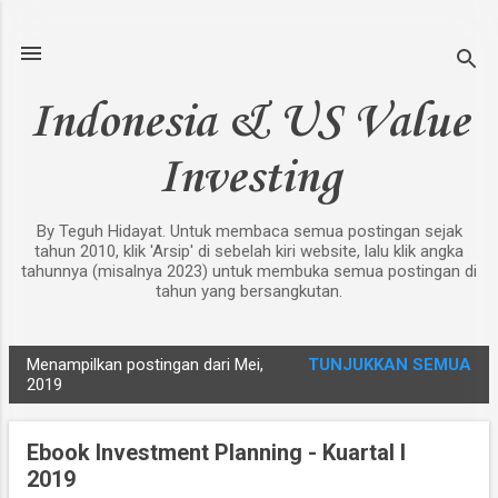
Langsung ke konten utama
Indonesia & US Value
Investing
By Teguh Hidayat. Untuk membaca semua postingan sejak
tahun 2010, klik 'Arsip' di sebelah kiri website, lalu klik angka
tahunnya (misalnya 2023) untuk membuka semua postingan di
tahun yang bersangkutan.
Menampilkan postingan dari Mei,
TUNJUKKAN SEMUA
P
2019
o
s
Ebook Investment Planning - Kuartal I
t
2019
i