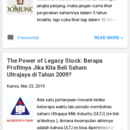
jangka panjang, maka jangan cuma lihat
pergerakan sahamnya dalam 5 tahun
terakhir, tapi coba lihat lagi dalam 10 tahun
terakhir. Contohnya ULTJ, yang meski dalam
lima tahun terakhir hanya profit 20%, tapi
READ MORE »
9 komentar
dalam 10 tahun terakhir profitnya total
mencapai 7 - 8 kali lipat. Namun disisi lain,
jika kita kebetulan beli saham Ultrajaya (ULTJ)
The Power of Legacy Stock: Berapa
di tahun 2014 dan bukannya 2009, kemudian
Profitnya Jika Kita Beli Saham
tetap hold sampai hari ini, maka tetap saja
Ultrajaya di Tahun 2009?
profitnya cuma 20% diluar dividen. Jadi
adakah strategi agar kita tidak terjebak dalam
Kamis, Mei 23, 2019
kondisi ‘hold too long for nothing’ seperti
itu? Anda bisa baca lagi artikel lengkapnya
Ada satu pertanyaan menarik ketika
disini (sebaiknya baca dulu biar nyambung
beberapa waktu lalu penulis membahas
ceritanya).
saham Ultrajaya Milk Industry (ULTJ) (ini link
artikelnya ), dimana kesimpulan akhirnya
adalah bahwa ULTJ ini bisa dipertimbangkan