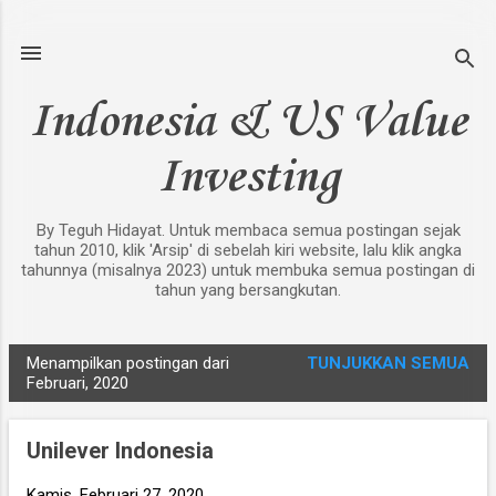
Langsung ke konten utama
Indonesia & US Value
Investing
By Teguh Hidayat. Untuk membaca semua postingan sejak
tahun 2010, klik 'Arsip' di sebelah kiri website, lalu klik angka
tahunnya (misalnya 2023) untuk membuka semua postingan di
tahun yang bersangkutan.
Menampilkan postingan dari
TUNJUKKAN SEMUA
P
Februari, 2020
o
s
Unilever Indonesia
t
i
Kamis, Februari 27, 2020