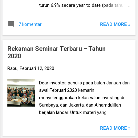
setahun terakhir. Jadi benarkah UNVR ini
turun 6.9% secara year to date (pada tahun
aman?
2011, IHSG juga turun 7.9% pada periode
waktu yang sama) . Ada banyak faktor yang
READ MORE »
7 komentar
menyebabkan penurunan tersebut, mulai dari
kelanjutan kasus Jiwasraya yang bikin pasar
sepi transaksi, kasus saham gorengan yang
Rekaman Seminar Terbaru – Tahun
merembet ke gagal bayar sejumlah
2020
reksadana, hingga cerita Coronavirus.
However, disini kita tidak akan membahas itu
Rabu, Februari 12, 2020
semua, melainkan seperti biasa
pertanyaannya adalah, adakah peluang yang
Dear investor, penulis pada bulan Januari dan
bisa kita ambil dari kejatuhan bursa kali ini?
awal Februari 2020 kemarin
menyelenggarakan kelas value investing di
Surabaya, dan Jakarta, dan Alhamdulillah
berjalan lancar. Untuk materi yang
disampaikan sendiri sebenarnya kurang lebih
masih sama dengan seminar-seminar
READ MORE »
sebelumnya, namun ada beberapa update