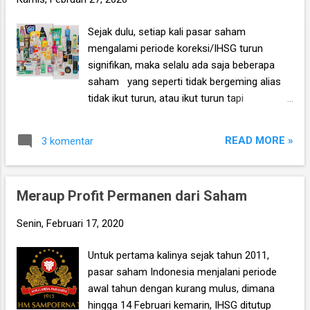
n
Sejak dulu, setiap kali pasar saham
g
mengalami periode koreksi/IHSG turun
a
signifikan, maka selalu ada saja beberapa
n
saham yang seperti tidak bergeming alias
tidak ikut turun, atau ikut turun tapi
penurunannya sedikit saja. Nah, di masa lalu,
saham yang tidak ikut turun tersebut salah
READ MORE »
3 komentar
satunya Unilever Indonesia (UNVR), sehingga
UNVR kemudian memperoleh reputasi
sebagai safe haven, alias salah satu saham
Meraup Profit Permanen dari Saham
yang dianggap paling aman di BEI. However,
dalam beberapa waktu terakhir, UNVR justru
Senin, Februari 17, 2020
menjadi salah satu saham yang turun paling
signifikan dalam periode bear market ini,
Untuk pertama kalinya sejak tahun 2011,
dimana ketika analisa ini ditulis, UNVR berada
pasar saham Indonesia menjalani periode
di posisi 7,300, alias drop 13.1% secara YTD,
awal tahun dengan kurang mulus, dimana
dan totalnya sudah anjlok 26.8% dalam
hingga 14 Februari kemarin, IHSG ditutup