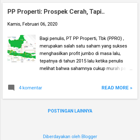
materi yang disesuaikan dengan kondisi
PP Properti: Prospek Cerah, Tapi..
pasar saat ini, dan demikian pula ada
perbedaan pada contoh-contoh saham yang
Kamis, Februari 06, 2020
dibahas. Penulis bersama temen-temen
peserta kelas tanggal 2 Februari 2020
Bagi penulis, PT PP Properti, Tbk (PPRO) ,
merupakan salah satu saham yang sukses
menghasilkan profit jumbo di masa lalu,
tepatnya di tahun 2015 lalu ketika penulis
melihat bahwa sahamnya cukup murah pada
PBV 0.9 kali (harga 127, sebelum stocksplit),
sedangkan kinerja perusahaan terbilang
READ MORE »
4 komentar
bagus, prospek kedepannya bagus,
sahamnya likuid, dan perusahaan punya
keunggulan sebagai bagian dari PT
POSTINGAN LAINNYA
Pembangunan Perumahan, Tbk (PTPP), salah
satu perusahaan konstruksi terintegrasi
terbesar dan termapan di Indonesia. Anda
bisa baca lagi ulasannya disini .
Diberdayakan oleh Blogger