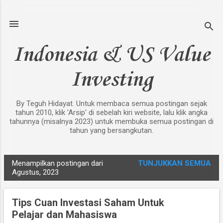
Langsung ke konten utama
Indonesia & US Value
Investing
By Teguh Hidayat. Untuk membaca semua postingan sejak
tahun 2010, klik 'Arsip' di sebelah kiri website, lalu klik angka
tahunnya (misalnya 2023) untuk membuka semua postingan di
tahun yang bersangkutan.
Menampilkan postingan dari
TUNJUKKAN SEMUA
P
Agustus, 2023
o
s
Tips Cuan Investasi Saham Untuk
t
Pelajar dan Mahasiswa
i