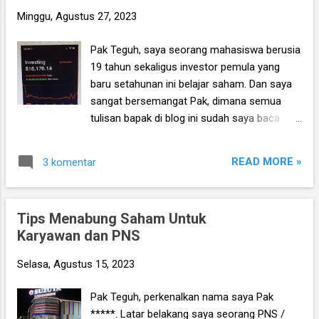
n
Minggu, Agustus 27, 2023
g
Pak Teguh, saya seorang mahasiswa berusia
a
19 tahun sekaligus investor pemula yang
n
baru setahunan ini belajar saham. Dan saya
sangat bersemangat Pak, dimana semua
tulisan bapak di blog ini sudah saya baca
semua, demikian pula saya sudah rutin
praktik cara menghitung murah mahalnya
READ MORE »
3 komentar
saham dll, dan saya juga sudah mulai coba-
coba beli saham itu sendiri dengan dana kecil
dulu, sesuai dengan arahan bapak . ***
Tips Menabung Saham Untuk
Ebook Market Planning edisi September
Karyawan dan PNS
2023 yang berisi analisis IHSG, rekomendasi
saham, info jual beli saham, dan update
Selasa, Agustus 15, 2023
strategi investasi bulanan sudah terbit. Anda
bisa memperolehnya disini , gratis info jual
Pak Teguh, perkenalkan nama saya Pak
beli saham, dan tanya jawab
*****. Latar belakang saya seorang PNS /