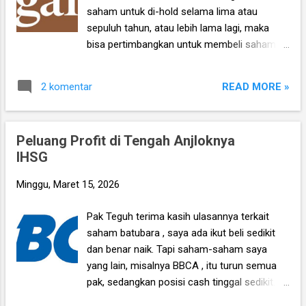
oleh Badan Gizi Nasional (BGN), sebagai
saham untuk di-hold selama lima atau
berikut: Nasi dan lauk pauk berupa ayam,
sepuluh tahun, atau lebih lama lagi, maka
telur, dan/atau ikan, dilengkapi sup sayur,
bisa pertimbangkan untuk membeli saham
buah-buahan, dan susu Makanan ringan ,
perusahaan luar negeri, dalam hal ini di
seperti roti, kerupuk, tahu tempe kering, dan
Amerika Serikat (US), mengingat kalau di
biskuit wafer Menu tambahan seperti
READ MORE »
2 komentar
Indonesia maka pilihannya sangat terbatas
kacang-kacangan, dan minuman teh/jus
terutama pasca Covid tahun 2020 lalu,
buah. Sebelumnya, karen...
dimana saham-saham yang dulunya dikenal
Peluang Profit di Tengah Anjloknya
sebagai legacy stock seperti HM Sampoerna
IHSG
(HMSP) , Unilever Indonesia (UNVR) , dan
bahkan sampai sekelas Bank BCA (BBCA) ,
Minggu, Maret 15, 2026
semuanya justru underperform dalam lima
tahun terakhir. Anda bisa baca lagi ulasannya
Pak Teguh terima kasih ulasannya terkait
disini . *** Untuk melihat saham-saham apa
saham batubara , saya ada ikut beli sedikit
saja yang kami pegang di US Stock Market
dan benar naik. Tapi saham-saham saya
(Pasar saham Amerika Serikat), bisa ikut
yang lain, misalnya BBCA , itu turun semua
channel telegram USC disini . Gratis
pak, sedangkan posisi cash tinggal sedikit.
konsultasi dan tanya jawab saham US untuk
Strateginya bagaimana ya? Soalnya di ulasan