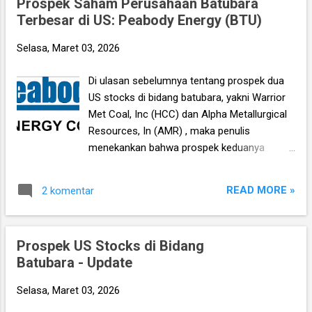
Prospek Saham Perusahaan Batubara
meski pada hari Rabu tersebut saham-
Terbesar di US: Peabody Energy (BTU)
saham minyak dan batubara juga sama
turun, tapi jika dihitung sejak 6 bulan terakhir
Selasa, Maret 03, 2026
maka mereka masih naik signifikan. ***
Ebook Investment Planning berisi kumpulan
Di ulasan sebelumnya tentang prospek dua
25 analisa saham pilihan edisi terbaru Q4
US stocks di bidang batubara, yakni Warrior
2025 sudah terbit dan sudah bisa dipesan
Met Coal, Inc (HCC) dan Alpha Metallurgical
disini , gratis tanya jawab saham/konsultasi
Resources, In (AMR) , maka penulis
portofolio langsung dengan penulis.
menekankan bahwa prospek keduanya
Tersedia juga edisi sebelumnya yang bisa
terbilang menarik tidak hanya karena harga
dipesan pada harga diskon. *** Simpelnya,
batubara diprediksi akan naik di tahun 2026
meski penurunan IHSG memang tampak
READ MORE »
2 komentar
ini, tapi juga karena volume produksi kedua
sangat tajam (dari all time high- nya di 9,174,
perusahaan akan tumbuh dibanding realisasi
berarti sudah tu...
2025 kemarin. Nah, di luar itu maka masih
Prospek US Stocks di Bidang
ada satu saham lagi yang juga bisa
Batubara - Update
dipertimbangkan: Peabody Energy Corp.
(BTU) , dan berikut analisanya. *** Untuk
Selasa, Maret 03, 2026
melihat saham-saham apa saja yang kami