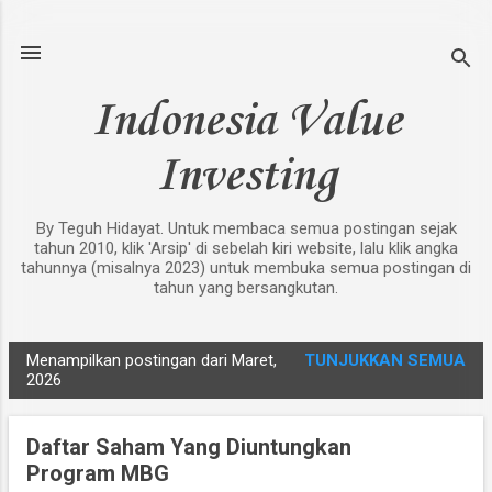
Langsung ke konten utama
Indonesia Value
Investing
By Teguh Hidayat. Untuk membaca semua postingan sejak
tahun 2010, klik 'Arsip' di sebelah kiri website, lalu klik angka
tahunnya (misalnya 2023) untuk membuka semua postingan di
tahun yang bersangkutan.
Menampilkan postingan dari Maret,
TUNJUKKAN SEMUA
P
2026
o
s
Daftar Saham Yang Diuntungkan
t
Program MBG
i