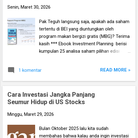
n
Senin, Maret 30, 2026
g
Pak Teguh langsung saja, apakah ada saham
a
tertentu di BEI yang diuntungkan oleh
n
program makan bergizi gratis (MBG)? Terima
kasih *** Ebook Investment Planning berisi
kumpulan 25 analisa saham pilihan edisi
terbaru Q4 2025 sudah terbit dan sudah
bisa dipesan disini , gratis tanya jawab
READ MORE »
1 komentar
saham/konsultasi portofolio langsung
dengan penulis. Tersedia juga edisi
sebelumnya yang bisa dipesan pada harga
Cara Investasi Jangka Panjang
diskon. *** Jawab: Jawaban singkatnya, ada
Seumur Hidup di US Stocks
pak. Jadi begini, pertama-tama kita
kesampingkan dulu isu menu makan bergizi
Minggu, Maret 29, 2026
gratis yang justru ‘tidak bergizi’ yang banyak
beredar di media sosial, dan mari kita lihat
Bulan Oktober 2025 lalu kita sudah
lagi standar menu MBG yang sudah disusun
membahas bahwa kalau anda ingin investasi