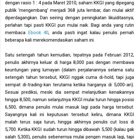
dengan rasio 1 : 4 pada Maret 2010, saham KKGI yang dipegang
publik ‘mengembang’ menjadi 368 juta lembar, dan mulai aktif
diperdagangkan. Dan seiring dengan peningkatan likuiditasnya,
perlahan tapi pasti KKGI pun mulai naik. Bagi anda yang rutin
membaca
Ebook 40
, anda pasti ingat kalau penulis pernah
beberapa kali merekomendasikan saham ini.
Satu setengah tahun kemudian, tepatnya pada Februari 2012,
penulis akhirnya keluar di harga 8,000 pas dengan membawa
keuntungan yang lumayan (dalam perjalanannya selama satu
setengah tahun tersebut, KKGI nggak cuma di-hold, tapi juga
sempat di-trading-kan terutama ketika harganya di 5,000-an).
Sesuai prediksi, meski dia sempat melanjutkan kenaikannya
hingga 8,500, namun selanjutnya KKGI mulai turun hingga posisi
6,500, dimana penulis mulai masuk lagi pada harga tersebut.
Sayangnya kali ini keputusan tersebut keliru, dimana KKGI
malah terus saja turun, hingga akhirnya penulis cut loss di
5,700. Ketika KKGI sudah turun hingga dibawah 5,500 (kalau gak
salah 5,300), penulis sebenernya mulai pengen masuk lagi, tapi