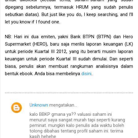
dipegang sebelumnya, termasuk HRUM yang sudah penulis
sebutkan diatas). But just like you do, I keep searching, and I’ll
let you know if I found one.
NB: Hari ini dua emiten, yakni Bank BTPN (BTPN) dan Hero
Supermarket (HERO), baru saja merilis laporan keuangan (LK)
untuk periode Kuartal III 2012, yang itu berarti musim laporan
keuangan untuk periode Kuartal III sudah dimulai. Dan seperti
biasa, penulis akan membuat rangkuman analisisnya dalam
bentuk ebook. Anda bisa membelinya
disini
.
Unknown
mengatakan…
K
kalo BBKP gmana ya?? valuasi saham ini
o
menurut saya sangat murah tapi seperti kurang
m
peminat. mungkin kalo penulis ada waktu boleh
tolong dibahas tentang profil saham ini. terima
e
kasih hehehe