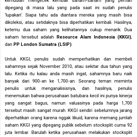
kemudian mengecek kembali saham-saham yang pernah
dipegang di masa lalu yang pada saat ini sudah penulis
‘lupakan’. Siapa tahu ada diantara mereka yang masih bisa
dikoleksi, atau setidaknya bisa diperhatikan kembali. Hasilnya,
ketemu dua saham yang kelihatannya cukup menarik. Dua
saham tersebut adalah
Resource Alam Indonesia (KKGI)
,
dan
PP London Sumatra (LSIP)
.
Untuk KKGI, penulis sudah memperhatikan dan membeli
sahamnya sejak November 2010, atau sekitar dua tahun yang
lalu. Ketika itu kalau anda masih ingat, sahamnya baru naik
banyak dari 900-an ke 1,700-an. Seorang teman meminta
penulis untuk menganalisisnya, dan hasilnya, penulis
menemukan bahwa perusahaan batubara kecil ini punya kinerja
yang sangat bagus, namun valuasinya pada harga 1,700
tersebut masih sangat murah. KKGI sendiri sebelumnya jarang
diperhatikan orang karena nggak likuid, karena memang jumlah
saham KKGI yang dipegang publik sebelum stocksplit cuma 92
juta lembar. Barulah ketika perusahaan melakukan stocksplit