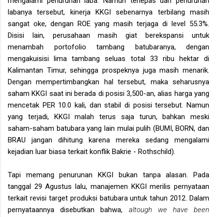
mengalami penurunan laba. Namun terlepas dari penurunan
labanya tersebut, kinerja KKGI sebenarnya terbilang masih
sangat oke, dengan ROE yang masih terjaga di level 55.3%.
Disisi lain, perusahaan masih giat berekspansi untuk
menambah portofolio tambang batubaranya, dengan
mengakuisisi lima tambang seluas total 33 ribu hektar di
Kalimantan Timur, sehingga prospeknya juga masih menarik.
Dengan mempertimbangkan hal tersebut, maka seharusnya
saham KKGI saat ini berada di posisi 3,500-an, alias harga yang
mencetak PER 10.0 kali, dan stabil di posisi tersebut. Namun
yang terjadi, KKGI malah terus saja turun, bahkan meski
saham-saham batubara yang lain mulai pulih (BUMI, BORN, dan
BRAU jangan dihitung karena mereka sedang mengalami
kejadian luar biasa terkait konflik Bakrie - Rothschild).
Tapi memang penurunan KKGI bukan tanpa alasan. Pada
tanggal 29 Agustus lalu, manajemen KKGI merilis pernyataan
terkait revisi target produksi batubara untuk tahun 2012. Dalam
pernyataannya disebutkan bahwa,
altough we have been