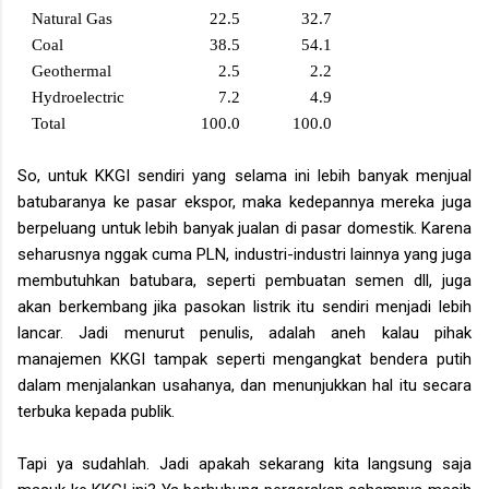
Natural Gas
22.5
32.7
Coal
38.5
54.1
Geothermal
2.5
2.2
Hydroelectric
7.2
4.9
Total
100.0
100.0
So, untuk KKGI sendiri yang selama ini lebih banyak menjual
batubaranya ke pasar ekspor, maka kedepannya mereka juga
berpeluang untuk lebih banyak jualan di pasar domestik. Karena
seharusnya nggak cuma PLN, industri-industri lainnya yang juga
membutuhkan batubara, seperti pembuatan semen dll, juga
akan berkembang jika pasokan listrik itu sendiri menjadi lebih
lancar. Jadi menurut penulis, adalah aneh kalau pihak
manajemen KKGI tampak seperti mengangkat bendera putih
dalam menjalankan usahanya, dan menunjukkan hal itu secara
terbuka kepada publik.
Tapi ya sudahlah. Jadi apakah sekarang kita langsung saja