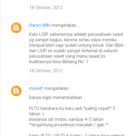
n
18 Oktober, 2012
t
a
Haryo Wibi
mengatakan…
r
Kalo LSIP sebenernya adalah perusahaan sawit
yg sangat bagus, karena setau saya mereka
menjual bibit saja sudah untung besar. Dan Bibit
dari LSIP ini sudah sangat terkenal di seluruh
perusahaan sawit yang mana saaat ini
kualitasnya bisa dibilang No. 1
18 Oktober, 2012
myself
mengatakan…
hanya ingin menambahkan.
PLTU batubara itu baru jadi *paling cepat* 3
tahun :).
biasanya sih molor, sampai 4-5 tahun
*tergantung proyeknya masalah / gak..*
kalau PLTG / PLTD 6 bulan - 1 tahun bisa selesai