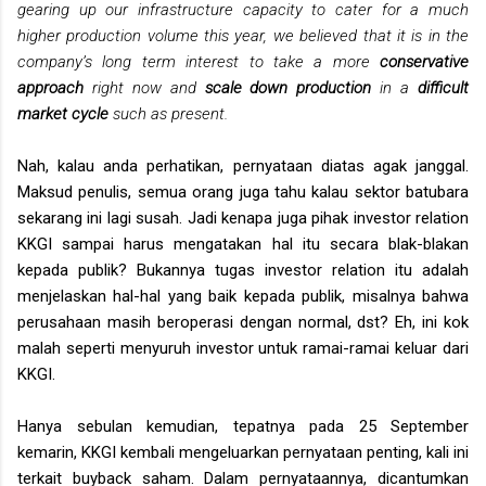
gearing up our infrastructure capacity to cater for a much
higher production volume this year, we believed that it is in the
company’s long term interest to take a more
conservative
approach
right now and
scale down production
in a
difficult
market cycle
such as present.
Nah, kalau anda perhatikan, pernyataan diatas agak janggal.
Maksud penulis, semua orang juga tahu kalau sektor batubara
sekarang ini lagi susah. Jadi kenapa juga pihak investor relation
KKGI sampai harus mengatakan hal itu secara blak-blakan
kepada publik? Bukannya tugas investor relation itu adalah
menjelaskan hal-hal yang baik kepada publik, misalnya bahwa
perusahaan masih beroperasi dengan normal, dst? Eh, ini kok
malah seperti menyuruh investor untuk ramai-ramai keluar dari
KKGI.
Hanya sebulan kemudian, tepatnya pada 25 September
kemarin, KKGI kembali mengeluarkan pernyataan penting, kali ini
terkait buyback saham. Dalam pernyataannya, dicantumkan