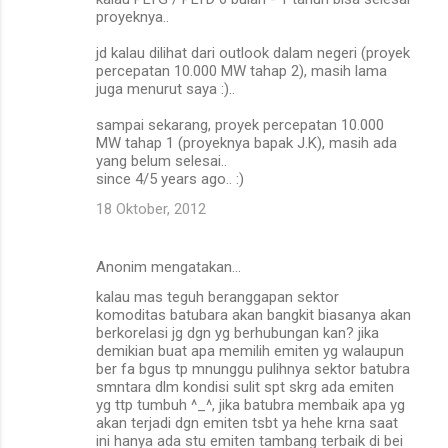
proyeknya..
jd kalau dilihat dari outlook dalam negeri (proyek
percepatan 10.000 MW tahap 2), masih lama
juga menurut saya :)..
sampai sekarang, proyek percepatan 10.000
MW tahap 1 (proyeknya bapak J.K), masih ada
yang belum selesai..
since 4/5 years ago.. :)
18 Oktober, 2012
Anonim mengatakan…
kalau mas teguh beranggapan sektor
komoditas batubara akan bangkit biasanya akan
berkorelasi jg dgn yg berhubungan kan? jika
demikian buat apa memilih emiten yg walaupun
ber fa bgus tp mnunggu pulihnya sektor batubra
smntara dlm kondisi sulit spt skrg ada emiten
yg ttp tumbuh ^_^, jika batubra membaik apa yg
akan terjadi dgn emiten tsbt ya hehe krna saat
ini hanya ada stu emiten tambang terbaik di bei