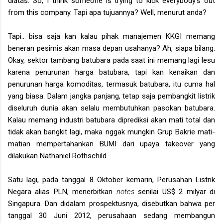
diatas. So, I think someone is trying to kick everybody’s out
from this company. Tapi apa tujuannya? Well, menurut anda?
Tapi.. bisa saja kan kalau pihak manajemen KKGI memang
beneran pesimis akan masa depan usahanya? Ah, siapa bilang.
Okay, sektor tambang batubara pada saat ini memang lagi lesu
karena penurunan harga batubara, tapi kan kenaikan dan
penurunan harga komoditas, termasuk batubara, itu cuma hal
yang biasa. Dalam jangka panjang, tetap saja pembangkit listrik
diseluruh dunia akan selalu membutuhkan pasokan batubara.
Kalau memang industri batubara diprediksi akan mati total dan
tidak akan bangkit lagi, maka nggak mungkin Grup Bakrie mati-
matian mempertahankan BUMI dari upaya takeover yang
dilakukan Nathaniel Rothschild.
Satu lagi, pada tanggal 8 Oktober kemarin, Perusahan Listrik
Negara alias PLN, menerbitkan
notes
senilai US$ 2 milyar di
Singapura. Dan didalam prospektusnya, disebutkan bahwa per
tanggal 30 Juni 2012, perusahaan sedang membangun