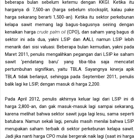
beberapa bulan sebelum ketemu dengan KKGI. Ketika itu
harganya di 7,500-an (harga sebelum stocksplit, kalau pake
harga sekarang berarti 1,500-an). Ketika itu sektor perkebunan
kelapa sawit memang lagi bagus-bagusnya seiring dengan
kenaikan harga
crude palm oil
(CPO), dan saham yang bagus di
sektor ini ada dua, yakni LSIP dan AALI, namun LSIP lebih
menarik dari sisi valuasi. Beberapa bulan kemudian, yakni pada
Maret 2011, penulis mengalihkan pegangan dari LSIP ke saham
sawit ‘pendatang baru’ yang tiba-tiba saja mencatat
pertumbuhan signifikan, yaitu TBLA. Sayangnya kinerja apik
TBLA tidak berlanjut, sehingga pada September 2011, penulis
balik lagi ke LSIP, dengan masuk di harga 2,200.
Pada April 2012, penulis akhirnya keluar lagi dari LSIP ini di
harga 2,800-an, dan gak masuk-masuk lagi sampai sekarang,
karena melihat bahwa sektor sawit juga lagi lesu, sama seperti
batubara. Namun sekali lagi, penulis masih menilai bahwa LSIP
merupakan saham terbaik di sektor perkebunan kelapa sawit.
Jadi jika nanti harga CPO mulai bergerak naik lagi (saat ini harga