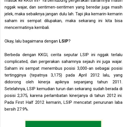
masuk ke KKGI ini? Ya berhubung pergerakan sahamnya masih
nggak wajar, dan sentimen-sentimen yang beredar juga masih
jelek, maka sebaiknya jangan dulu lah. Tapi jika kemarin-kemarin
saham ini sempat dilupakan, maka sekarang ini kita bisa
mencermatinya kembali.
Okay, lalu bagaimana dengan
LSIP
?
Berbeda dengan KKGI, cerita seputar LSIP ini nggak terlalu
complicated, dan pergerakan sahamnya sejauh ini juga wajar.
Saham ini sempat menembus posisi 3,000-an sebagai posisi
tertingginya (tepatnya 3,175) pada April 2012 lalu, yang
didorong oleh kinerja apiknya sepanjang tahun 2011.
Setelahnya, LSIP kemudian turun dan sekarang sudah berada di
posisi 2,375, karena perlambatan kinerjanya di tahun 2012 ini.
Pada First Half 2012 kemarin, LSIP mencatat penurunan laba
bersih 27.9%.