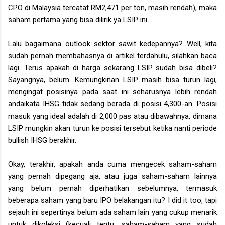
CPO di Malaysia tercatat RM2,471 per ton, masih rendah), maka
saham pertama yang bisa dilirik ya LSIP ini.
Lalu bagaimana outlook sektor sawit kedepannya? Well, kita
sudah pernah membahasnya di artikel terdahulu, silahkan baca
lagi. Terus apakah di harga sekarang LSIP sudah bisa dibeli?
Sayangnya, belum. Kemungkinan LSIP masih bisa turun lagi,
mengingat posisinya pada saat ini seharusnya lebih rendah
andaikata IHSG tidak sedang berada di posisi 4,300-an. Posisi
masuk yang ideal adalah di 2,000 pas atau dibawahnya, dimana
LSIP mungkin akan turun ke posisi tersebut ketika nanti periode
bullish IHSG berakhir.
Okay, terakhir, apakah anda cuma mengecek saham-saham
yang pernah dipegang aja, atau juga saham-saham lainnya
yang belum pernah diperhatikan sebelumnya, termasuk
beberapa saham yang baru IPO belakangan itu? I did it too, tapi
sejauh ini sepertinya belum ada saham lain yang cukup menarik
untuk dikoleksi (kecuali tentu, saham-saham yang sudah