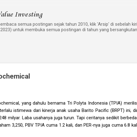
Langsung ke konten utama
alue Investing
mbaca semua postingan sejak tahun 2010, klik 'Arsip' di sebelah kiri w
 2023) untuk membuka semua postingan di tahun yang bersangkutan
rochemical
rochemical, yang dahulu bernama Tri Polyta Indonesia (TPIA) merilis
erlalu istimewa dari kinerja anak usaha Barito Pacific (BRPT) ini,
248 milyar. Laba usahanya juga turun. Tapi ceritanya sedikit berbeda 
aham 3,250, PBV TPIA cuma 1.2 kali, dan PER-nya juga cuma 6.8 kal