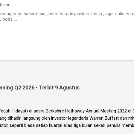
takan…
mengamati saham tpia, justru harganya dikerek dulu , agar sukses re
 boss.....
ning Q2 2026 - Terbit 9 Agustus
(Teguh Hidayat) di acara Berkshire Hathaway Annual Meeting 2022 d
yang dihadiri langsung oleh investor legendaris Warren Buffett dan mi
stor, seperti biasa setiap kuartal alias tiga bulan sekali, penulis m
 (EIP, dengan format PDF) yang berisi kumpulan analisis fundamenta