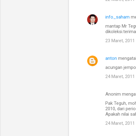
r
info_saham
me
mantap Mr Tegu
dikoleksi.terim
23 Maret, 2011
anton
mengata
acungan jempol
24 Maret, 2011
Anonim menga
Pak Teguh, moho
2010, dari peri
Apakah nilai s
24 Maret, 2011