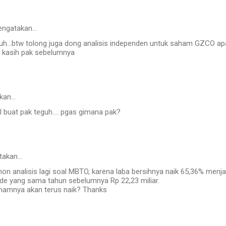
ngatakan…
h...btw tolong juga dong analisis independen untuk saham GZCO a
a kasih pak sebelumnya
kan…
 buat pak teguh.... pgas gimana pak?
takan…
n analisis lagi soal MBTO, karena laba bersihnya naik 65,36% menjadi
ode yang sama tahun sebelumnya Rp 22,23 miliar.
ahamnya akan terus naik? Thanks