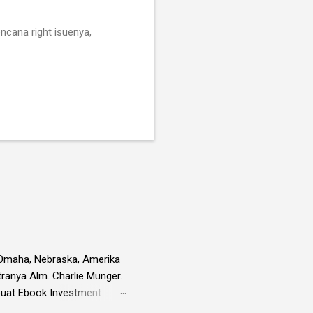
ncana right isuenya,
i Omaha, Nebraska, Amerika
tranya Alm. Charlie Munger.
embuat Ebook Investment
l saham-saham pilihan di