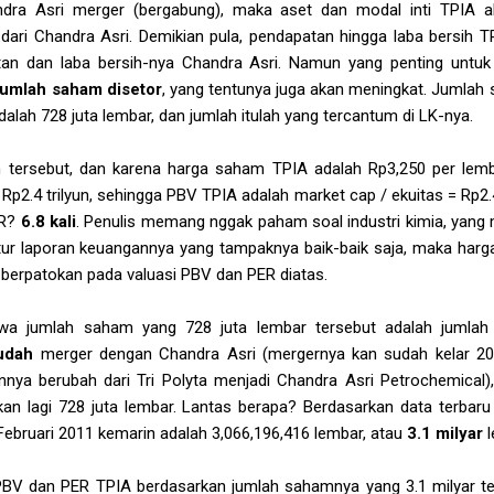
dra Asri merger (bergabung), maka aset dan modal inti TPIA 
ari Chandra Asri. Demikian pula, pendapatan hingga laba bersih T
n dan laba bersih-nya Chandra Asri. Namun yang penting untuk 
jumlah saham disetor
, yang tentunya juga akan meningkat. Jumlah
alah 728 juta lembar, dan jumlah itulah yang tercantum di LK-nya.
 tersebut, dan karena harga saham TPIA adalah Rp3,250 per lem
Rp2.4 trilyun, sehingga PBV TPIA adalah market cap / ekuitas = Rp2.4 
ER?
6.8 kali
. Penulis memang nggak paham soal industri kimia, yang m
tur laporan keuangannya yang tampaknya baik-baik saja, maka harga
a berpatokan pada valuasi PBV dan PER diatas.
bahwa jumlah saham yang 728 juta lembar tersebut adalah juml
udah
merger dengan Chandra Asri (mergernya kan sudah kelar 20
nya berubah dari Tri Polyta menjadi Chandra Asri Petrochemical
an lagi 728 juta lembar. Lantas berapa? Berdasarkan data terbaru d
ebruari 2011 kemarin adalah 3,066,196,416 lembar, atau
3.1 milyar
l
gi PBV dan PER TPIA berdasarkan jumlah sahamnya yang 3.1 milyar 