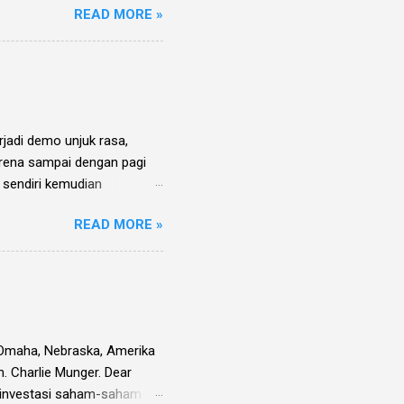
READ MORE »
ara emiten untuk periode Q2
ulis sendiri) untuk memilih
an panjang.
erjadi demo unjuk rasa,
arena sampai dengan pagi
s sendiri kemudian
al anjlok/ crash seperti
READ MORE »
berisi kumpulan 25 analisa
is tanya jawab
ung jawab, tidak . IHSG
utnya, tapi dengan
arin dimana IHSG turun
rading ha...
i Omaha, Nebraska, Amerika
m. Charlie Munger. Dear
) investasi saham-saham di