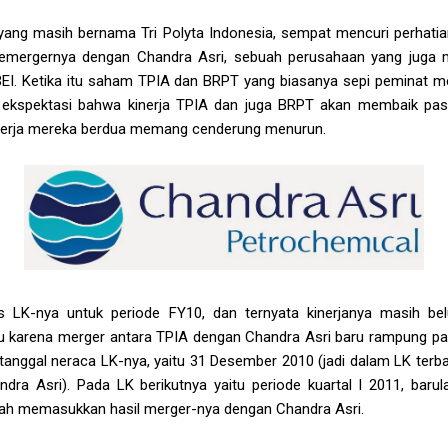
yang masih bernama Tri Polyta Indonesia, sempat mencuri perhatian
memergernya dengan Chandra Asri, sebuah perusahaan yang juga 
i BEI. Ketika itu saham TPIA dan BRPT yang biasanya sepi peminat me
a ekspektasi bahwa kinerja TPIA dan juga BRPT akan membaik pas
kinerja mereka berdua memang cenderung menurun.
lis LK-nya untuk periode FY10, dan ternyata kinerjanya masih b
tu karena merger antara TPIA dengan Chandra Asri baru rampung pa
 tanggal neraca LK-nya, yaitu 31 Desember 2010 (jadi dalam LK terb
ra Asri). Pada LK berikutnya yaitu periode kuartal I 2011, bar
ah memasukkan hasil merger-nya dengan Chandra Asri.