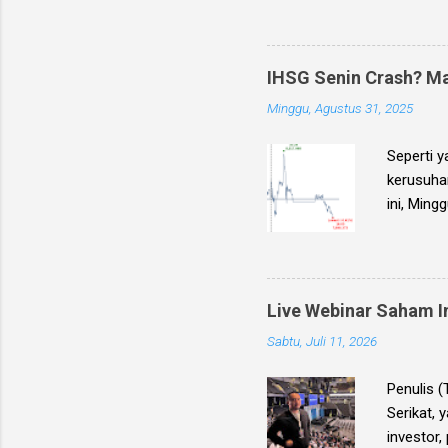
Bursa Efe
2026 . Eb
saham ya
IHSG Senin Crash? Ma
Minggu, Agustus 31, 2025
Seperti y
kerusuha
ini, Ming
menerima
tahun 202
saham pil
saham/kon
Live Webinar Saham In
mungkin m
Sabtu, Juli 11, 2026
persenta
-1.5% . Ja
Penulis 
Serikat, 
investor