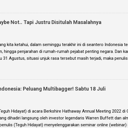
k Indonesia (BEI), yang kali ini didasarkan pada laporan keuangan p
ook ini diharapkan akan menjadi panduan bagi anda (dan juga bagi pen
ng bagus untuk trading jangka pendek, investasi jangka menengah, d
ybe Not.. Tapi Justru Disitulah Masalahnya
ang kita ketahui, dalam seminggu terakhir ini di seantero Indonesia t
n, hingga penjarahan di rumah-rumah pejabat penting negara. Dan k
gu 31 Agustus, situasi unjuk rasa tersebut masih terjadi, maka penuli
 banyak pertanyaan: Bagaimana nasib IHSG Senin besok? Apakah bak
0 lalu ketika terjadi pandemi Covid? *** Ebook Investment Planning 
ihan edisi Q2 2025 sudah terbit dan sudah bisa dipesan disini , grat
sultasi portofolio langsung dengan penulis. *** Dan saya bisa langs
donesia: Peluang Multibagger! Sabtu 18 Juli
emang akan turun hari Senin ini dan juga dalam beberapa hari berik
se penurunan yang normal saja, sama seperti Jumat 29 Agustus kem
di dia gak bakal crash, ARB (auto reject bawah) berjilid-jilid, ataupun t
(Teguh Hidayat) di acara Berkshire Hathaway Annual Meeting 2022 d
yang dihadiri langsung oleh investor legendaris Warren Buffett dan al
, penulis (Teguh Hidayat) menyelenggarakan seminar online (webinar