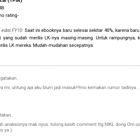
cal (TPIA)
BB
no rating-
 edisi FY10:
Saat ini ebooknya baru selesai sekitar 40%, karena bar
ut yang sudah merilis LK-nya masing-masing. Untuk rampungnya,
erilis LK mereka. Mudah-mudahan secepatnya.
gatakan…
ya mr, untung aja aku blum jadi masuk!!!mo kemakan rumor tadinya....
takan…
guh analisisnya mak nyus. tolong kasih comment ttg NIKL dong Om u
s ya ).