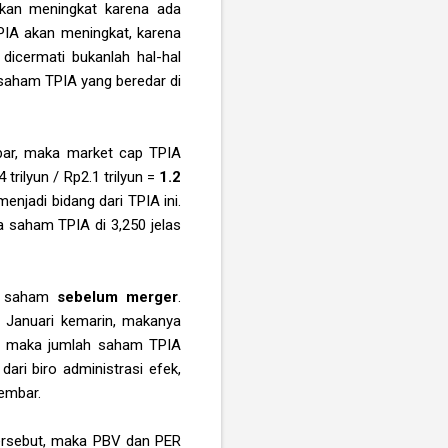
akan meningkat karena ada
PIA akan meningkat, karena
dicermati bukanlah hal-hal
 saham TPIA yang beredar di
bar, maka market cap TPIA
trilyun / Rp2.1 trilyun =
1.2
enjadi bidang dari TPIA ini.
 saham TPIA di 3,250 jelas
ah saham
sebelum merger
.
 Januari kemarin, makanya
), maka jumlah saham TPIA
ari biro administrasi efek,
embar.
tersebut, maka PBV dan PER