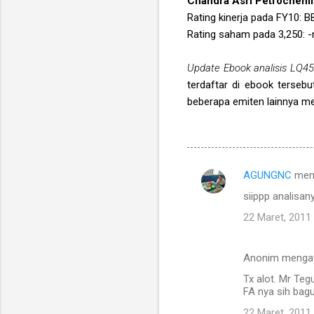
Chandra Asri Petrochemi
Rating kinerja pada FY10: B
Rating saham pada 3,250: -
Update Ebook analisis LQ45
terdaftar di ebook terseb
beberapa emiten lainnya m
AGUNGNC
men
K
siippp analisan
o
22 Maret, 2011
m
e
Anonim menga
n
Tx alot. Mr Te
t
FA nya sih bagu
a
22 Maret, 2011