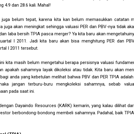
 4.9 dan 28.6 kali. Mahal!
s juga belum tepat, karena kita kan belum memasukkan catatan m
a juga akan meningkat sehingga valuasi PER dan PBV-nya tidak aka
n laba bersih TPIA pasca merger? Ya kita baru akan mengetahuinya
 kuartal I 2011. Jadi kita baru akan bisa menghitung PER dan P
tal I 2011 tersebut.
ini kita masih belum mengetahui berapa persisnya valuasi fundament
n apakah sahamnya layak dikoleksi atau tidak. Kita baru akan me
i bagi anda yang kebetulan melihat bahwa PBV dan PER TPIA adalah
maka jangan terburu-buru mengkoleksi sahamnya, sebab valu
aan pada saat ini.
 dengan Dayaindo Resources (KARK) kemarin, yang kalau dilihat d
nvestor berbondong-bondong membeli sahamnya. Padahal, baik TP