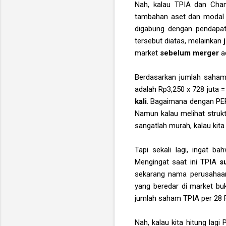
Nah, kalau TPIA dan Chan
tambahan aset dan modal d
digabung dengan pendapata
tersebut diatas, melainkan
market
sebelum merger
ad
Berdasarkan jumlah saham
adalah Rp3,250 x 728 juta = 
kali
. Bagaimana dengan P
Namun kalau melihat struk
sangatlah murah, kalau kit
Tapi sekali lagi, ingat 
Mengingat saat ini TPIA
s
sekarang nama perusahaan
yang beredar di market buk
jumlah saham TPIA per 28 F
Nah, kalau kita hitung la