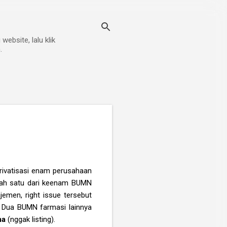
ebsite, lalu klik
.
rivatisasi enam perusahaan
lah satu dari keenam BUMN
emen, right issue tersebut
 Dua BUMN farmasi lainnya
ma
(nggak listing).