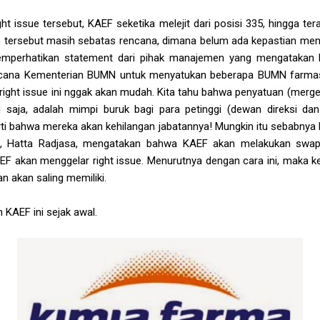
ght issue tersebut, KAEF seketika melejit dari posisi 335, hingga t
e tersebut masih sebatas rencana, dimana belum ada kepastian men
memperhatikan statement dari pihak manajemen yang mengatakan b
ncana Kementerian BUMN untuk menyatukan beberapa BUMN farmas
ight issue ini nggak akan mudah. Kita tahu bahwa penyatuan (merg
saja, adalah mimpi buruk bagi para petinggi (dewan direksi da
arti bahwa mereka akan kehilangan jabatannya! Mungkin itu sebabnya 
n, Hatta Radjasa, mengatakan bahwa KAEF akan melakukan swa
F akan menggelar right issue. Menurutnya dengan cara ini, maka ke
n akan saling memiliki.
n KAEF ini sejak awal.