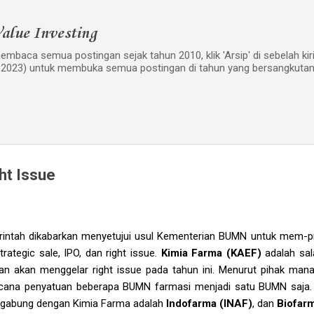
Langsung ke konten utama
alue Investing
mbaca semua postingan sejak tahun 2010, klik 'Arsip' di sebelah kiri w
 2023) untuk membuka semua postingan di tahun yang bersangkutan
ht Issue
rintah dikabarkan menyetujui usul Kementerian BUMN untuk mem-p
rategic sale, IPO, dan right issue.
Kimia Farma (KAEF)
adalah sa
an akan menggelar right issue pada tahun ini. Menurut pihak manaj
ncana penyatuan beberapa BUMN farmasi menjadi satu BUMN saja.
rgabung dengan Kimia Farma adalah
Indofarma (INAF)
, dan
Biofar