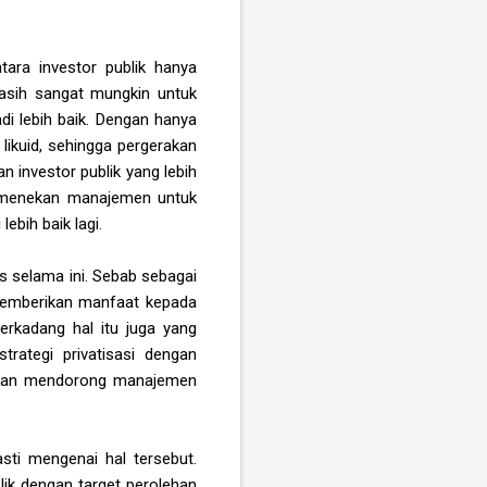
ara investor publik hanya
asih sangat mungkin untuk
adi lebih baik. Dengan hanya
ikuid, sehingga pergerakan
n investor publik yang lebih
k menekan manajemen untuk
ebih baik lagi.
s selama ini. Sebab sebagai
 memberikan manfaat kepada
erkadang hal itu juga yang
trategi privatisasi dengan
 akan mendorong manajemen
sti mengenai hal tersebut.
k dengan target perolehan