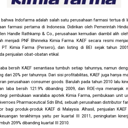
n bahwa Indofarma adalah salah satu perusahaan farmasi tertua di 
aan farmasi pertama di Indonesia. Didirikan oleh Pemerintah Hind
n Handle Rathkamp & Co., perusahaan kemudian diambil alih ole
h menjadi PNF Bhinneka Kimia Farma. KAEF secara resmi menjad
T Kimia Farma (Persero), dan listing di BEI sejak tahun 2001
 penjualan obat-obatan etikal.
, laba bersih KAEF senantiasa tumbuh setiap tahunnya, namun den
ang dari 20% per tahunnya. Dari sisi profitabilitas, KAEF juga hany
kuran perusahaan consumer goods. Barulah pada tahun 2010 lalu kin
tan laba bersih 121.9% dibanding 2009, dan ROE-nya menanjak m
rategi pembukaan waralaba apotek Kimia Farma, pembukaan unit us
erroes Pharmaceutical Sdn Bhd, sebuah perusahaan distributor far
or bagi produk-produk KAEF di Malaysia. Alhasil, penjualan KAEF 
 keuangan terakhirnya yaitu per kuartal III 2011, peningkatan kiner
mbuh 209% dibanding kuartal III 2010.