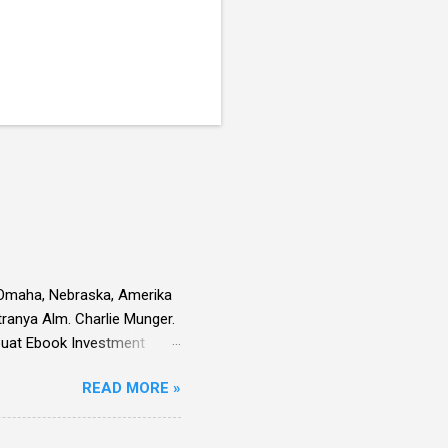
i Omaha, Nebraska, Amerika
tranya Alm. Charlie Munger.
embuat Ebook Investment
l saham-saham pilihan di
READ MORE »
ara emiten untuk periode Q2
ulis sendiri) untuk memilih
an panjang.