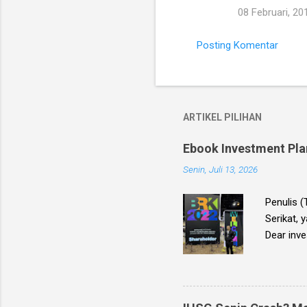
08 Februari, 20
n
t
Posting Komentar
a
r
ARTIKEL PILIHAN
Ebook Investment Plan
Senin, Juli 13, 2026
Penulis 
Serikat, 
Dear inve
Planning
Bursa Efe
2026 . Eb
saham ya