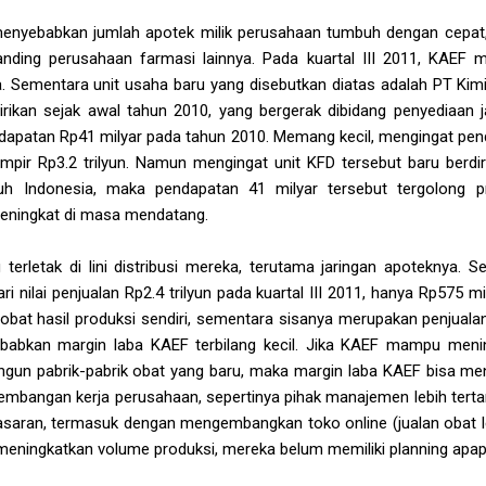
menyebabkan jumlah apotek milik perusahaan tumbuh dengan cepat, 
ding perusahaan farmasi lainnya. Pada kuartal III 2011, KAEF me
a. Sementara unit usaha baru yang disebutkan diatas adalah PT Kim
rikan sejak awal tahun 2010, yang bergerak dibidang penyediaan j
apatan Rp41 milyar pada tahun 2010. Memang kecil, mengingat pen
pir Rp3.2 trilyun. Namun mengingat unit KFD tersebut baru berdi
uruh Indonesia, maka pendapatan 41 milyar tersebut tergolong 
meningkat di masa mendatang.
letak di lini distribusi mereka, terutama jaringan apoteknya. Se
ri nilai penjualan Rp2.4 trilyun pada kuartal III 2011, hanya Rp575 m
obat hasil produksi sendiri, sementara sisanya merupakan penjuala
yebabkan margin laba KAEF terbilang kecil. Jika KAEF mampu meni
un pabrik-pabrik obat yang baru, maka margin laba KAEF bisa menja
embangan kerja perusahaan, sepertinya pihak manajemen lebih terta
masaran, termasuk dengan mengembangkan toko online (jualan obat lew
meningkatkan volume produksi, mereka belum memiliki planning apap