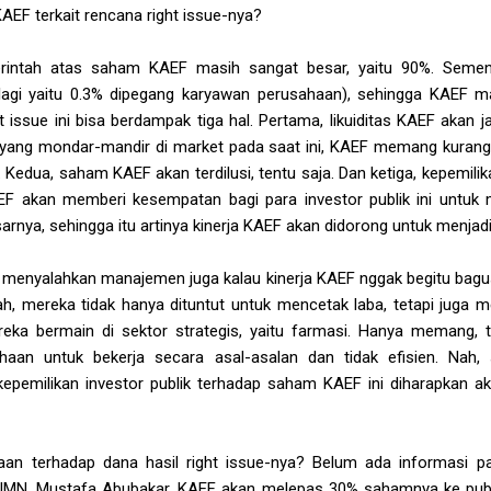
EF terkait rencana right issue-nya?
erintah atas saham KAEF masih sangat besar, yaitu 90%. Sement
agi yaitu 0.3% dipegang karyawan perusahaan), sehingga KAEF m
t issue ini bisa berdampak tiga hal. Pertama, likuiditas KAEF akan j
yang mondar-mandir di market pada saat ini, KAEF memang kurang l
 Kedua, saham KAEF akan terdilusi, tentu saja. Dan ketiga, kepemilika
F akan memberi kesempatan bagi para investor publik ini untu
nya, sehingga itu artinya kinerja KAEF akan didorong untuk menjadi l
 menyalahkan manajemen juga kalau kinerja KAEF nggak begitu bagu
ah, mereka tidak hanya dituntut untuk mencetak laba, tetapi juga
reka bermain di sektor strategis, yaitu farmasi. Hanya memang, t
haan untuk bekerja secara asal-asalan dan tidak efisien. Nah, s
kepemilikan investor publik terhadap saham KAEF ini diharapkan
an terhadap dana hasil right issue-nya? Belum ada informasi pa
MN, Mustafa Abubakar, KAEF akan melepas 30% sahamnya ke publi