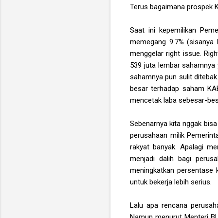
Terus bagaimana prospek KA
Saat ini kepemilikan Pem
memegang 9.7% (sisanya l
menggelar right issue. Righ
539 juta lembar sahamnya 
sahamnya pun sulit ditebak.
besar terhadap saham KAE
mencetak laba sebesar-besar
Sebenarnya kita nggak bisa
perusahaan milik Pemerint
rakyat banyak. Apalagi me
menjadi dalih bagi perusa
meningkatkan persentase 
untuk bekerja lebih serius.
Lalu apa rencana perusaha
Namun menurut Menteri BU