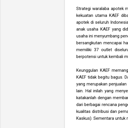
Strategi waralaba apotek 
kekuatan utama KAEF diban
apotek di seluruh Indonesi
anak usaha KAEF yang didi
usaha ini menyumbang pend
bersangkutan mencapai ham
memiliki 37 outlet disel
berpotensi untuk kembali 
Keunggulan KAEF memang ter
KAEF tidak begitu bagus. Da
yang merupakan penjualan 
lain. Hal inilah yang men
katakanlah dengan membang
dari berbagai rencana peng
kualitas distribusi dan pe
Kaskus). Sementara untuk 