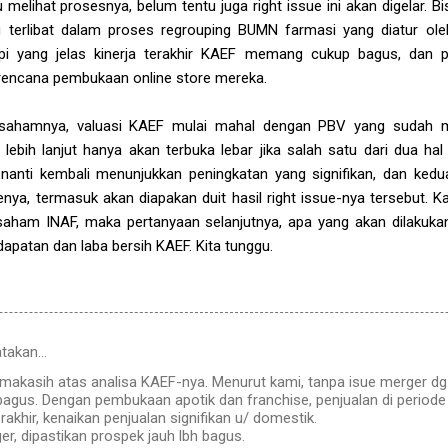
 melihat prosesnya, belum tentu juga right issue ini akan digelar. Bi
ang terlibat dalam proses regrouping BUMN farmasi yang diatur o
i yang jelas kinerja terakhir KAEF memang cukup bagus, dan p
encana pembukaan online store mereka.
ihat sahamnya, valuasi KAEF mulai mahal dengan PBV yang sudah 
ebih lanjut hanya akan terbuka lebar jika salah satu dari dua hal 
 nanti kembali menunjukkan peningkatan yang signifikan, dan kedu
enya, termasuk akan diapakan duit hasil right issue-nya tersebut
aham INAF, maka pertanyaan selanjutnya, apa yang akan dilakuk
apatan dan laba bersih KAEF. Kita tunggu.
takan…
imakasih atas analisa KAEF-nya. Menurut kami, tanpa isue merger d
agus. Dengan pembukaan apotik dan franchise, penjualan di periode b
erakhir, kenaikan penjualan signifikan u/ domestik.
er, dipastikan prospek jauh lbh bagus.