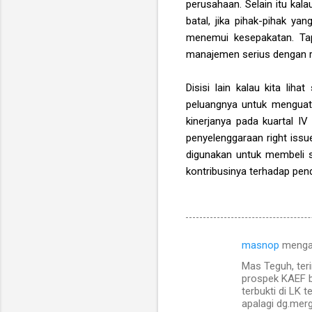
perusahaan. Selain itu kalau
batal, jika pihak-pihak y
menemui kesepakatan. Tap
manajemen serius dengan r
Disisi lain kalau kita l
peluangnya untuk menguat l
kinerjanya pada kuartal IV
penyelenggaraan right issu
digunakan untuk membeli s
kontribusinya terhadap pend
masnop
menga
K
Mas Teguh, ter
o
prospek KAEF b
m
terbukti di LK t
apalagi dg.merg
e