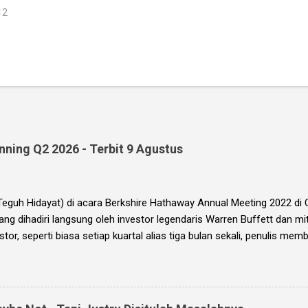
12
ning Q2 2026 - Terbit 9 Agustus
(Teguh Hidayat) di acara Berkshire Hathaway Annual Meeting 2022 d
yang dihadiri langsung oleh investor legendaris Warren Buffett dan mi
stor, seperti biasa setiap kuartal alias tiga bulan sekali, penulis m
 (EIP, dengan format PDF) yang berisi kumpulan analisis fundamenta
k Indonesia (BEI), yang kali ini didasarkan pada laporan keuangan p
ook ini diharapkan akan menjadi panduan bagi anda (dan juga bagi pen
ng bagus untuk trading jangka pendek, investasi jangka menengah, d