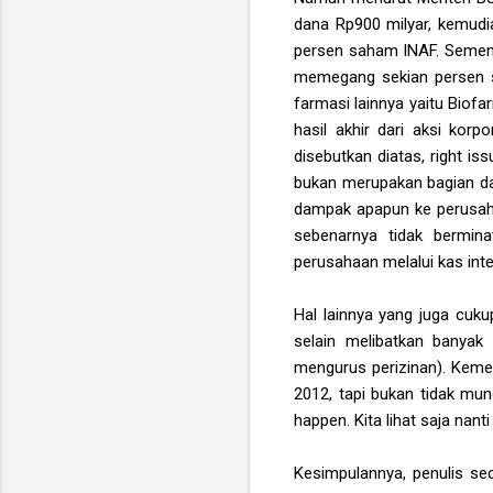
dana Rp900 milyar, kemud
persen saham INAF. Semen
memegang sekian persen s
farmasi lainnya yaitu Biof
hasil akhir dari aksi korp
disebutkan diatas, right i
bukan merupakan bagian dar
dampak apapun ke perusaha
sebenarnya tidak bermin
perusahaan melalui kas inte
Hal lainnya yang juga cuku
selain melibatkan banyak
mengurus perizinan). Keme
2012, tapi bukan tidak mun
happen. Kita lihat saja na
Kesimpulannya, penulis sec