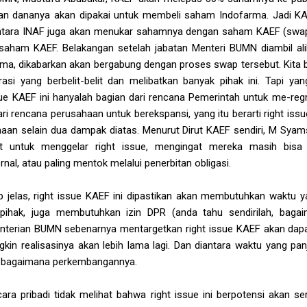
ian dananya akan dipakai untuk membeli saham Indofarma. Jadi 
tara INAF juga akan menukar sahamnya dengan saham KAEF (swap)
aham KAEF. Belakangan setelah jabatan Menteri BUMN diambil ali
arma, dikabarkan akan bergabung dengan proses swap tersebut. Kita 
orasi yang berbelit-belit dan melibatkan banyak pihak ini. Tapi ya
ssue KAEF ini hanyalah bagian dari rencana Pemerintah untuk me-r
i rencana perusahaan untuk berekspansi, yang itu berarti right issu
an selain dua dampak diatas. Menurut Dirut KAEF sendiri, M Syam
at untuk menggelar right issue, mengingat mereka masih bisa
rnal, atau paling mentok melalui penerbitan obligasi.
p jelas, right issue KAEF ini dipastikan akan membutuhkan waktu 
 pihak, juga membutuhkan izin DPR (anda tahu sendirilah, bagai
nterian BUMN sebenarnya mentargetkan right issue KAEF akan dapa
gkin realisasinya akan lebih lama lagi. Dan diantara waktu yang pan
nti bagaimana perkembangannya.
ara pribadi tidak melihat bahwa right issue ini berpotensi akan s