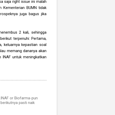
sa saja right issue ini malah
leh Kementerian BUMN tidak
rospeknya juga bagus jika
menembus 2 kali, sehingga
berikut terpenuhi: Pertama,
a, keluarnya kepastian soal
. Kalau memang dananya akan
an INAF untuk meningkatkan
g.INAF or Biofarma-pun
erikutnya pasti naik