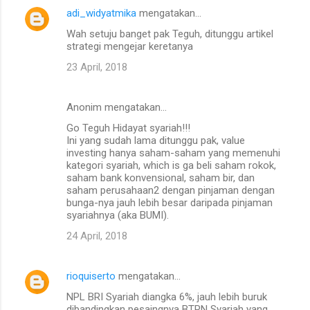
adi_widyatmika
mengatakan…
K
Wah setuju banget pak Teguh, ditunggu artikel
o
strategi mengejar keretanya
m
23 April, 2018
e
n
Anonim mengatakan…
t
Go Teguh Hidayat syariah!!!
a
Ini yang sudah lama ditunggu pak, value
investing hanya saham-saham yang memenuhi
r
kategori syariah, which is ga beli saham rokok,
saham bank konvensional, saham bir, dan
saham perusahaan2 dengan pinjaman dengan
bunga-nya jauh lebih besar daripada pinjaman
syariahnya (aka BUMI).
24 April, 2018
rioquiserto
mengatakan…
NPL BRI Syariah diangka 6%, jauh lebih buruk
dibandingkan pesaingnya BTPN Syariah yang