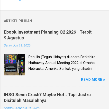
ARTIKEL PILIHAN
Ebook Investment Planning Q2 2026 - Terbit
9 Agustus
Senin, Juli 13, 2026
Penulis (Teguh Hidayat) di acara Berkshire
Hathaway Annual Meeting 2022 di Omaha,
Nebraska, Amerika Serikat, yang dihadiri
langsung oleh investor legendaris Warren
READ MORE »
Buffett dan mitranya Alm. Charlie Munger. Dear
investor, seperti biasa setiap kuartal alias tiga
bulan sekali, penulis membuat Ebook
IHSG Senin Crash? Maybe Not.. Tapi Justru
Investment Planning (EIP, dengan format PDF)
Disitulah Masalahnya
yang berisi kumpulan analisis fundamental
Minggu, Agustus 31, 2025