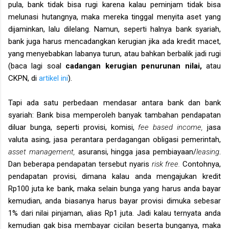
pula, bank tidak bisa rugi karena kalau peminjam tidak bisa
melunasi hutangnya, maka mereka tinggal menyita aset yang
dijaminkan, lalu dilelang. Namun, seperti halnya bank syariah,
bank juga harus mencadangkan kerugian jika ada kredit macet,
yang menyebabkan labanya turun, atau bahkan berbalik jadi rugi
(baca lagi soal
cadangan kerugian penurunan nilai,
atau
CKPN, di
artikel ini
).
Tapi ada satu perbedaan mendasar antara bank dan bank
syariah: Bank bisa memperoleh banyak tambahan pendapatan
diluar bunga, seperti provisi, komisi,
fee based income,
jasa
valuta asing, jasa perantara perdagangan obligasi pemerintah,
asset management,
asuransi, hingga jasa pembiayaan/
leasing
.
Dan beberapa pendapatan tersebut nyaris
risk free.
Contohnya,
pendapatan provisi, dimana kalau anda mengajukan kredit
Rp100 juta ke bank, maka selain bunga yang harus anda bayar
kemudian, anda biasanya harus bayar provisi dimuka sebesar
1% dari nilai pinjaman, alias Rp1 juta. Jadi kalau ternyata anda
kemudian gak bisa membayar cicilan beserta bunganya, maka