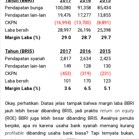
Tahun (BBRI)
2017
2016
2015
Pendapatan bunga
100,080
91,358
85,434
Pendapatan lain-lain
19,476
17,277
13,855
CKPN
(16,994)
(13,700)
(8,891)
Laba bersih
28,997
26,196
25,398
Margin Laba (%)
29.0
28.7
29.7
Tahun (BRIS)
2017
2016
2015
Pendapatan syariah
2,817
2,634
2,425
Pendapatan lain-lain
149
128
130
CKPN
(453)
(319)
(231)
Laba bersih
101
170
123
Margin Laba (%)
3.6
6.5
5.1
Okay, perhatikan. Diatas jelas tampak bahwa margin laba BBRI
jauh lebih besar dibanding BRIS, jadi praktis
return on equity
(ROE) BBRI juga lebih besar dibanding BRIS. Awalnya penulis
berpikir, apa ini karena usaha bank syariah memang kurang
profitable
dibanding usaha bank biasa? Tapi ternyata bukan,