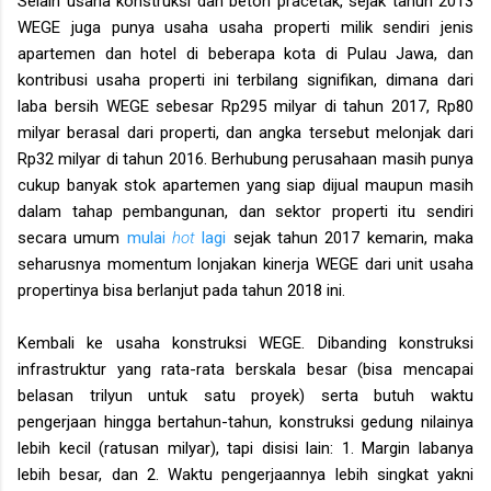
Selain usaha konstruksi dan beton pracetak, sejak tahun 2013
WEGE juga punya usaha usaha properti milik sendiri jenis
apartemen dan hotel di beberapa kota di Pulau Jawa, dan
kontribusi usaha properti ini terbilang signifikan, dimana dari
laba bersih WEGE sebesar Rp295 milyar di tahun 2017, Rp80
milyar berasal dari properti, dan angka tersebut melonjak dari
Rp32 milyar di tahun 2016. Berhubung perusahaan masih punya
cukup banyak stok apartemen yang siap dijual maupun masih
dalam tahap pembangunan, dan sektor properti itu sendiri
secara umum
mulai
hot
lagi
sejak tahun 2017 kemarin, maka
seharusnya momentum lonjakan kinerja WEGE dari unit usaha
propertinya bisa berlanjut pada tahun 2018 ini.
Kembali ke usaha konstruksi WEGE. Dibanding konstruksi
infrastruktur yang rata-rata berskala besar (bisa mencapai
belasan trilyun untuk satu proyek) serta butuh waktu
pengerjaan hingga bertahun-tahun, konstruksi gedung nilainya
lebih kecil (ratusan milyar), tapi disisi lain: 1. Margin labanya
lebih besar, dan 2. Waktu pengerjaannya lebih singkat yakni