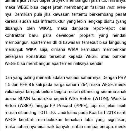
dimana jika WIKA dapet proyek membangun jalan tol, misalnya,
maka WEGE bisa dapet jatah membangun fasilitas
rest area­-
nya. Demikian pula jika kawasan tertentu berkembang pesat
karena sudah ada infrastruktur yang lebih lengkap disitu (yang
dibangun oleh WIKA), maka daripada repot-repot cari
kontraktor baru, para developer properti yang hendak
membangun apartemen dll di kawasan tersebut bisa langsung
menunjuk WIKA saja, dimana WIKA kemudian memberikan
pekerjaan konstruksi tersebut kepada WEGE, atau bahkan
WEGE bisa membangun apartemen miliknya sendiri.
Dan yang paling menarik adalah valuasi sahamnya: Dengan PBV
1.5 dan PER 8.6 kali pada harga saham 264, maka WEGE, meski
valuasinya tampak belum begitu murah dibanding sesama anak
usaha BUMN konstruksi seperti Wika Beton (WTON), Waskita
Beton (WSBP), hingga PP Precast (PPRE), tapi dia jelas lebih
murah dibanding TOTL dkk. Jadi kalau pada Kuartal I 2018 nanti
WEGE kembali membukukan kenaikan laba yang signifikan,
maka sahamnya bisa naik banyak.. entah sampai berapa, meski