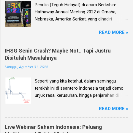
Penulis (Teguh Hidayat) di acara Berkshire
Hathaway Annual Meeting 2022 di Omaha,
Nebraska, Amerika Serikat, yang dihadiri
langsung oleh investor legendaris Warren
READ MORE »
Buffett dan mitranya Alm. Charlie Munger. Dear
investor, seperti biasa setiap kuartal alias tiga
bulan sekali, penulis membuat Ebook
IHSG Senin Crash? Maybe Not.. Tapi Justru
Investment Planning (EIP, dengan format PDF)
Disitulah Masalahnya
yang berisi kumpulan analisis fundamental
Minggu, Agustus 31, 2025
saham-saham pilihan di Bursa Efek Indonesia
(BEI), yang kali ini didasarkan pada laporan
Seperti yang kita ketahui, dalam seminggu
keuangan para emiten untuk periode Q2 2026 .
terakhir ini di seantero Indonesia terjadi demo
Ebook ini diharapkan akan menjadi panduan
unjuk rasa, kerusuhan, hingga penjarahan di
bagi anda (dan juga bagi penulis sendiri) untuk
rumah-rumah pejabat penting negara. Dan
memilih saham yang bagus untuk trading jangka
READ MORE »
karena sampai dengan pagi ini, Minggu 31
pendek, investasi jangka menengah, dan
Agustus, situasi unjuk rasa tersebut masih
panjang.
terjadi, maka penulis sendiri kemudian
Live Webinar Saham Indonesia: Peluang
menerima banyak pertanyaan: Bagaimana nasib