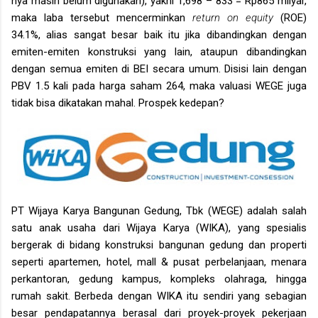
nya masih belum digunakan), yakni 1,698 – 833 = Rp865 milyar,
maka laba tersebut mencerminkan
return on equity
(ROE)
34.1%, alias sangat besar baik itu jika dibandingkan dengan
emiten-emiten konstruksi yang lain, ataupun dibandingkan
dengan semua emiten di BEI secara umum. Disisi lain dengan
PBV 1.5 kali pada harga saham 264, maka valuasi WEGE juga
tidak bisa dikatakan mahal. Prospek kedepan?
PT Wijaya Karya Bangunan Gedung, Tbk (WEGE) adalah salah
satu anak usaha dari Wijaya Karya (WIKA), yang spesialis
bergerak di bidang konstruksi bangunan gedung dan properti
seperti apartemen, hotel, mall & pusat perbelanjaan, menara
perkantoran, gedung kampus, kompleks olahraga, hingga
rumah sakit. Berbeda dengan WIKA itu sendiri yang sebagian
besar pendapatannya berasal dari proyek-proyek pekerjaan