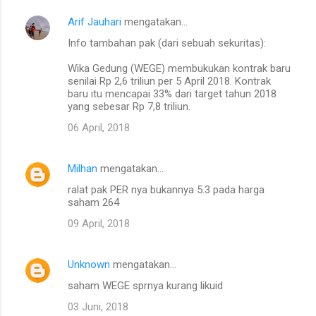
Arif Jauhari
mengatakan…
K
Info tambahan pak (dari sebuah sekuritas):
o
m
Wika Gedung (WEGE) membukukan kontrak baru
senilai Rp 2,6 triliun per 5 April 2018. Kontrak
e
baru itu mencapai 33% dari target tahun 2018
yang sebesar Rp 7,8 triliun.
n
t
06 April, 2018
a
r
Milhan
mengatakan…
ralat pak PER nya bukannya 5.3 pada harga
saham 264
09 April, 2018
Unknown
mengatakan…
saham WEGE sprnya kurang likuid
03 Juni, 2018