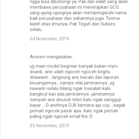
ngga bisa dibohongi ya, Pak dan inilah yang akan
membawa perusahaan ini menerapkan GCG
yang ujung-ujungnya akan mempengaruhi nama
baik perusahaan dan sahamnya juga. Terima
kasih atas ilmunya, Pak Teguh dan Sukses
selalu
04 November, 2019
Anonim mengatakan…
yg main model beginian banyak bukan myrx
doank...ane udah ngoceh ngoceh begitu
ditawarin ...langsung ane bacain dari laporan
keuangannya , sampe nilai jaminannya...yg
nawarin selalu bilang ngak masalah kalo
bangkrut kan ada jaminannya...jaminannya
sampah ane disuruh telen kalo ngak sanggup
bayar ...:D anehnya OJK kemana aja cuy ...kagak
pernah ngecek pasar apa...kalo ngak pernah
paling ngak ngecek email lha :D
05 November, 2019