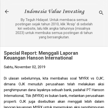
Langsung ke konten utama
Indonesia Value Investing
By Teguh Hidayat. Untuk membaca semua
postingan sejak tahun 2010, klik 'Arsip' di sebelah
kiri website, lalu klik angka tahunnya (misalnya
2023) untuk membuka semua postingan di tahun
yang bersangkutan.
Special Report: Menggali Laporan
Keuangan Hanson International
Sabtu, November 02, 2019
Di ulasan sebelumnya, kita membahas soal ‘MYRX vs OJK’,
dimana OJK menuduh perusahaan telah melakukan aksi
penghimpunan dana layaknya sebuah bank, padahal PT Hanson
International, Tbk (MYRX) ini bukan bank, melainkan perusahaan
properti. OJK juga disebutkan akan menggali lebih dalam
laporan keuangan MYRX untuk menemukan aksi penghimpunan