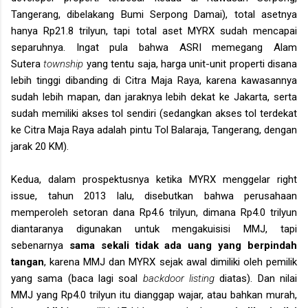
Tangerang, dibelakang Bumi Serpong Damai), total asetnya
hanya Rp21.8 trilyun, tapi total aset MYRX sudah mencapai
separuhnya. Ingat pula bahwa ASRI memegang Alam
Sutera
township
yang tentu saja, harga unit-unit properti disana
lebih tinggi dibanding di Citra Maja Raya, karena kawasannya
sudah lebih mapan, dan jaraknya lebih dekat ke Jakarta, serta
sudah memiliki akses tol sendiri (sedangkan akses tol terdekat
ke Citra Maja Raya adalah pintu Tol Balaraja, Tangerang, dengan
jarak 20 KM).
Kedua, dalam prospektusnya ketika MYRX menggelar right
issue, tahun 2013 lalu, disebutkan bahwa perusahaan
memperoleh setoran dana Rp4.6 trilyun, dimana Rp4.0 trilyun
diantaranya digunakan untuk mengakuisisi MMJ, tapi
sebenarnya
sama sekali tidak ada uang yang berpindah
tangan
, karena MMJ dan MYRX sejak awal dimiliki oleh pemilik
yang sama (baca lagi soal
backdoor listing
diatas). Dan nilai
MMJ yang Rp4.0 trilyun itu dianggap wajar, atau bahkan murah,