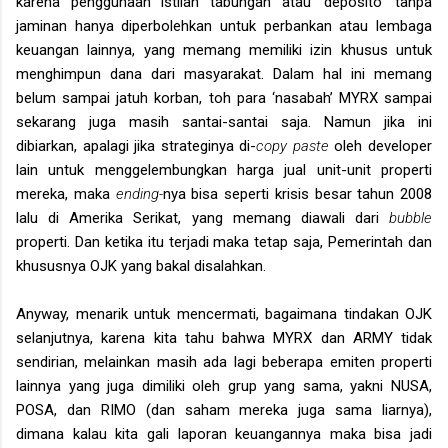
karena penggunaan istilah tabungan atau ‘deposito’ tanpa
jaminan hanya diperbolehkan untuk perbankan atau lembaga
keuangan lainnya, yang memang memiliki izin khusus untuk
menghimpun dana dari masyarakat. Dalam hal ini memang
belum sampai jatuh korban, toh para ‘nasabah’ MYRX sampai
sekarang juga masih santai-santai saja. Namun jika ini
dibiarkan, apalagi jika strateginya di­-
copy paste
oleh developer
lain untuk menggelembungkan harga jual unit-unit properti
mereka, maka
ending-
nya bisa seperti krisis besar tahun 2008
lalu di Amerika Serikat, yang memang diawali dari
bubble
properti. Dan ketika itu terjadi maka tetap saja, Pemerintah dan
khususnya OJK yang bakal disalahkan.
Anyway, menarik untuk mencermati, bagaimana tindakan OJK
selanjutnya, karena kita tahu bahwa MYRX dan ARMY tidak
sendirian, melainkan masih ada lagi beberapa emiten properti
lainnya yang juga dimiliki oleh grup yang sama, yakni NUSA,
POSA, dan RIMO (dan saham mereka juga sama liarnya),
dimana kalau kita gali laporan keuangannya maka bisa jadi