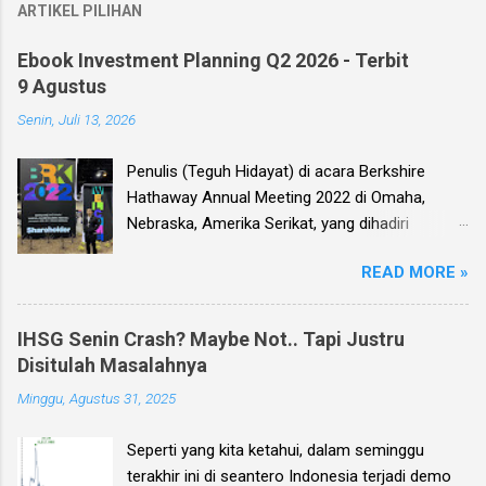
ARTIKEL PILIHAN
Ebook Investment Planning Q2 2026 - Terbit
9 Agustus
Senin, Juli 13, 2026
Penulis (Teguh Hidayat) di acara Berkshire
Hathaway Annual Meeting 2022 di Omaha,
Nebraska, Amerika Serikat, yang dihadiri
langsung oleh investor legendaris Warren
READ MORE »
Buffett dan mitranya Alm. Charlie Munger. Dear
investor, seperti biasa setiap kuartal alias tiga
bulan sekali, penulis membuat Ebook
IHSG Senin Crash? Maybe Not.. Tapi Justru
Investment Planning (EIP, dengan format PDF)
Disitulah Masalahnya
yang berisi kumpulan analisis fundamental
Minggu, Agustus 31, 2025
saham-saham pilihan di Bursa Efek Indonesia
(BEI), yang kali ini didasarkan pada laporan
Seperti yang kita ketahui, dalam seminggu
keuangan para emiten untuk periode Q2 2026 .
terakhir ini di seantero Indonesia terjadi demo
Ebook ini diharapkan akan menjadi panduan