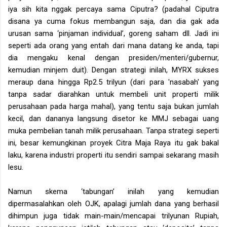
iya sih kita nggak percaya sama Ciputra? (padahal Ciputra
disana ya cuma fokus membangun saja, dan dia gak ada
urusan sama ‘pinjaman individual’, goreng saham dll. Jadi ini
seperti ada orang yang entah dari mana datang ke anda, tapi
dia mengaku kenal dengan presiden/menteri/gubernur,
kemudian minjem duit). Dengan strategi inilah, MYRX sukses
meraup dana hingga Rp2.5 trilyun (dari para 'nasabah' yang
tanpa sadar diarahkan untuk membeli unit properti milik
perusahaan pada harga mahal)
, yang tentu saja bukan jumlah
kecil, dan dananya langsung disetor ke MMJ sebagai uang
muka pembelian tanah milik perusahaan. Tanpa strategi seperti
ini, besar kemungkinan proyek Citra Maja Raya itu gak bakal
laku, karena industri properti itu sendiri sampai sekarang masih
lesu.
Namun skema ‘tabungan’ inilah yang kemudian
dipermasalahkan oleh OJK, apalagi jumlah dana yang berhasil
dihimpun juga tidak main-main/mencapai trilyunan Rupiah,