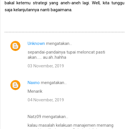
bakal ketemu strategi yang aneh-aneh lagi. Well, kita tunggu
saja kelanjutannya nanti bagaimana.
Unknown
mengatakan…
K
sepandai-pandainya tupai meloncat pasti
o
akan...... au.ah..hahha
m
03 November, 2019
e
n
Naxno
mengatakan…
t
Menarik
a
04 November, 2019
r
Natz09 mengatakan…
kalau masalah kelakuan manajemen memang