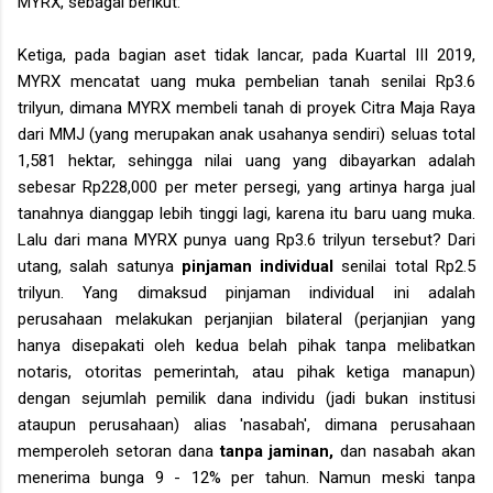
MYRX, sebagai berikut:
Ketiga, pada bagian aset tidak lancar, pada Kuartal III 2019,
MYRX mencatat uang muka pembelian tanah senilai Rp3.6
trilyun, dimana MYRX membeli tanah di proyek Citra Maja Raya
dari MMJ (yang merupakan anak usahanya sendiri) seluas total
1,581 hektar, sehingga nilai uang yang dibayarkan adalah
sebesar Rp228,000 per meter persegi, yang artinya harga jual
tanahnya dianggap lebih tinggi lagi, karena itu baru uang muka.
Lalu dari mana MYRX punya uang Rp3.6 trilyun tersebut? Dari
utang, salah satunya
pinjaman individual
senilai total Rp2.5
trilyun. Yang dimaksud pinjaman individual ini adalah
perusahaan melakukan perjanjian bilateral (perjanjian yang
hanya disepakati oleh kedua belah pihak tanpa melibatkan
notaris, otoritas pemerintah, atau pihak ketiga manapun)
dengan sejumlah pemilik dana individu (jadi bukan institusi
ataupun perusahaan) alias 'nasabah', dimana perusahaan
memperoleh setoran dana
tanpa jaminan,
dan nasabah akan
menerima bunga 9 - 12% per tahun. Namun meski tanpa