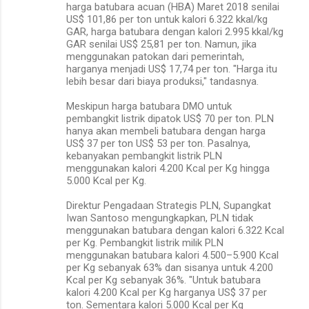
harga batubara acuan (HBA) Maret 2018 senilai
US$ 101,86 per ton untuk kalori 6.322 kkal/kg
GAR, harga batubara dengan kalori 2.995 kkal/kg
GAR senilai US$ 25,81 per ton. Namun, jika
menggunakan patokan dari pemerintah,
harganya menjadi US$ 17,74 per ton. "Harga itu
lebih besar dari biaya produksi," tandasnya.
Meskipun harga batubara DMO untuk
pembangkit listrik dipatok US$ 70 per ton. PLN
hanya akan membeli batubara dengan harga
US$ 37 per ton US$ 53 per ton. Pasalnya,
kebanyakan pembangkit listrik PLN
menggunakan kalori 4.200 Kcal per Kg hingga
5.000 Kcal per Kg.
Direktur Pengadaan Strategis PLN, Supangkat
Iwan Santoso mengungkapkan, PLN tidak
menggunakan batubara dengan kalori 6.322 Kcal
per Kg. Pembangkit listrik milik PLN
menggunakan batubara kalori 4.500–5.900 Kcal
per Kg sebanyak 63% dan sisanya untuk 4.200
Kcal per Kg sebanyak 36%. "Untuk batubara
kalori 4.200 Kcal per Kg harganya US$ 37 per
ton. Sementara kalori 5.000 Kcal per Kg