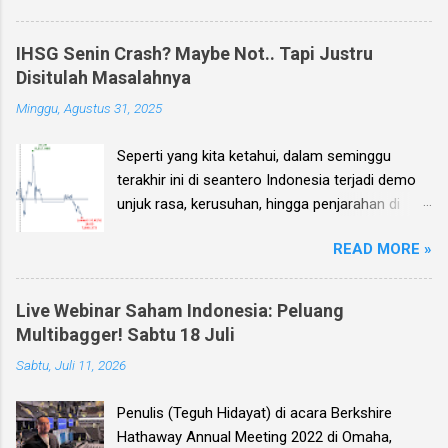
investor, seperti biasa setiap kuartal alias tiga
bulan sekali, penulis membuat Ebook
IHSG Senin Crash? Maybe Not.. Tapi Justru
Investment Planning (EIP, dengan format PDF)
Disitulah Masalahnya
yang berisi kumpulan analisis fundamental
Minggu, Agustus 31, 2025
saham-saham pilihan di Bursa Efek Indonesia
(BEI), yang kali ini didasarkan pada laporan
Seperti yang kita ketahui, dalam seminggu
keuangan para emiten untuk periode Q2 2026 .
terakhir ini di seantero Indonesia terjadi demo
Ebook ini diharapkan akan menjadi panduan
unjuk rasa, kerusuhan, hingga penjarahan di
bagi anda (dan juga bagi penulis sendiri) untuk
rumah-rumah pejabat penting negara. Dan
memilih saham yang bagus untuk trading jangka
READ MORE »
karena sampai dengan pagi ini, Minggu 31
pendek, investasi jangka menengah, dan
Agustus, situasi unjuk rasa tersebut masih
panjang.
terjadi, maka penulis sendiri kemudian
Live Webinar Saham Indonesia: Peluang
menerima banyak pertanyaan: Bagaimana nasib
Multibagger! Sabtu 18 Juli
IHSG Senin besok? Apakah bakal anjlok/ crash
Sabtu, Juli 11, 2026
seperti tahun 2020 lalu ketika terjadi pandemi
Covid? *** Ebook Investment Planning berisi
Penulis (Teguh Hidayat) di acara Berkshire
kumpulan 25 analisa saham pilihan edisi Q2
Hathaway Annual Meeting 2022 di Omaha,
2025 sudah terbit dan sudah bisa dipesan