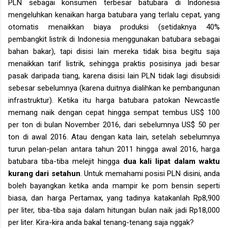
PLN sebagai konsumen terbesar batubara di Indonesia
mengeluhkan kenaikan harga batubara yang terlalu cepat, yang
otomatis menaikkan biaya produksi (setidaknya 40%
pembangkit listrik di Indonesia menggunakan batubara sebagai
bahan bakar), tapi disisi lain mereka tidak bisa begitu saja
menaikkan tarif listrik, sehingga praktis posisinya jadi besar
pasak daripada tiang, karena disisi lain PLN tidak lagi disubsidi
sebesar sebelumnya (karena duitnya dialihkan ke pembangunan
infrastruktur). Ketika itu harga batubara patokan Newcastle
memang naik dengan cepat hingga sempat tembus US$ 100
per ton di bulan November 2016, dari sebelumnya US$ 50 per
ton di awal 2016. Atau dengan kata lain, setelah sebelumnya
turun pelan-pelan antara tahun 2011 hingga awal 2016, harga
batubara tiba-tiba melejit hingga
dua kali lipat dalam waktu
kurang dari setahun
. Untuk memahami posisi PLN disini, anda
boleh bayangkan ketika anda mampir ke pom bensin seperti
biasa, dan harga Pertamax, yang tadinya katakanlah Rp8,900
per liter, tiba-tiba saja dalam hitungan bulan naik jadi Rp18,000
per liter. Kira-kira anda bakal tenang-tenang saja nggak?