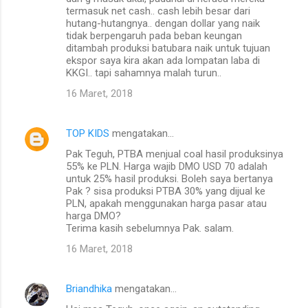
e
termasuk net cash.. cash lebih besar dari
hutang-hutangnya.. dengan dollar yang naik
n
tidak berpengaruh pada beban keungan
t
ditambah produksi batubara naik untuk tujuan
ekspor saya kira akan ada lompatan laba di
a
KKGI.. tapi sahamnya malah turun..
r
16 Maret, 2018
TOP KIDS
mengatakan…
Pak Teguh, PTBA menjual coal hasil produksinya
55% ke PLN. Harga wajib DMO USD 70 adalah
untuk 25% hasil produksi. Boleh saya bertanya
Pak ? sisa produksi PTBA 30% yang dijual ke
PLN, apakah menggunakan harga pasar atau
harga DMO?
Terima kasih sebelumnya Pak. salam.
16 Maret, 2018
Briandhika
mengatakan…