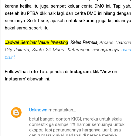
karena ketika itu juga sempat keluar cerita DMO ini. Tapi yah,
setelah itu PTBA dkk naik lagi, dan cerita DMO ini hilang dengan
sendirinya. So let see, apakah untuk sekarang juga kejadiannya
bakal sama seperti itu.
Jadwal Seminar Value Investing
:
Kelas Pemula
, Amaris Thamrin
City Jakarta, Sabtu 24 Maret. Keterangan selengkapnya
baca
disini
.
Follow/lihat foto-foto penulis di
Instagram
, klik 'View on
Instagram' dibawah ini:
Unknown
mengatakan…
K
betul banget, contoh KKGI, mereka untuk skala
o
domestik ga sampe 1% hampir semuanya untuk
m
ekspor, tapi penurunannya harganya luar biasa
dan g masuk akal, padahal di neraca mereka