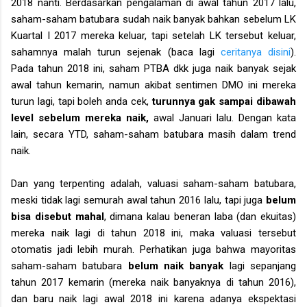
2018 nanti. Berdasarkan pengalaman di awal tahun 2017 lalu,
saham-saham batubara sudah naik banyak bahkan sebelum LK
Kuartal I 2017 mereka keluar, tapi setelah LK tersebut keluar,
sahamnya malah turun sejenak (baca lagi
ceritanya disini
).
Pada tahun 2018 ini, saham PTBA dkk juga naik banyak sejak
awal tahun kemarin, namun akibat sentimen DMO ini mereka
turun lagi, tapi boleh anda cek,
turunnya gak sampai dibawah
level sebelum mereka naik,
awal Januari lalu. Dengan kata
lain, secara YTD, saham-saham batubara masih dalam trend
naik.
Dan yang terpenting adalah, valuasi saham-saham batubara,
meski tidak lagi semurah awal tahun 2016 lalu, tapi juga
belum
bisa disebut mahal
, dimana kalau beneran laba (dan ekuitas)
mereka naik lagi di tahun 2018 ini, maka valuasi tersebut
otomatis jadi lebih murah. Perhatikan juga bahwa mayoritas
saham-saham batubara
belum naik banyak
lagi sepanjang
tahun 2017 kemarin (mereka naik banyaknya di tahun 2016),
dan baru naik lagi awal 2018 ini karena adanya ekspektasi