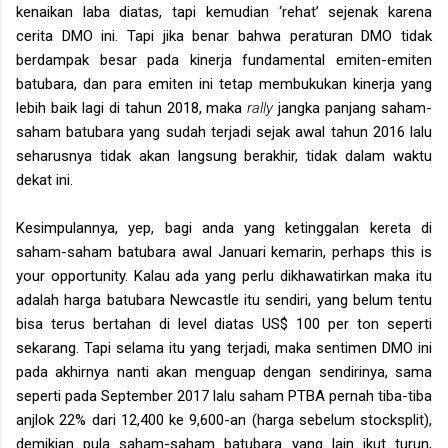
kenaikan laba diatas, tapi kemudian ‘rehat’ sejenak karena
cerita DMO ini. Tapi jika benar bahwa peraturan DMO tidak
berdampak besar pada kinerja fundamental emiten-emiten
batubara, dan para emiten ini tetap membukukan kinerja yang
lebih baik lagi di tahun 2018, maka
rally
jangka panjang saham-
saham batubara yang sudah terjadi sejak awal tahun 2016 lalu
seharusnya tidak akan langsung berakhir, tidak dalam waktu
dekat ini.
Kesimpulannya, yep, bagi anda yang ketinggalan kereta di
saham-saham batubara awal Januari kemarin, perhaps this is
your opportunity. Kalau ada yang perlu dikhawatirkan maka itu
adalah harga batubara Newcastle itu sendiri, yang belum tentu
bisa terus bertahan di level diatas US$ 100 per ton seperti
sekarang. Tapi selama itu yang terjadi, maka sentimen DMO ini
pada akhirnya nanti akan menguap dengan sendirinya, sama
seperti pada September 2017 lalu saham PTBA pernah tiba-tiba
anjlok 22% dari 12,400 ke 9,600-an (harga sebelum stocksplit),
demikian pula saham-saham batubara yang lain ikut turun,