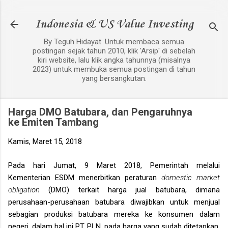
Langsung ke konten utama
Indonesia & US Value Investing
By Teguh Hidayat. Untuk membaca semua
postingan sejak tahun 2010, klik 'Arsip' di sebelah
kiri website, lalu klik angka tahunnya (misalnya
2023) untuk membuka semua postingan di tahun
yang bersangkutan.
Harga DMO Batubara, dan Pengaruhnya
ke Emiten Tambang
Kamis, Maret 15, 2018
Pada hari Jumat, 9 Maret 2018, Pemerintah melalui
Kementerian ESDM menerbitkan peraturan
domestic market
obligation
(DMO) terkait harga jual batubara, dimana
perusahaan-perusahaan batubara diwajibkan untuk menjual
sebagian produksi batubara mereka ke konsumen dalam
negeri, dalam hal ini PT PLN, pada harga yang sudah ditetapkan,