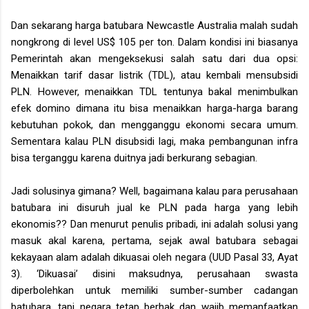
Dan sekarang harga batubara Newcastle Australia malah sudah
nongkrong di level US$ 105 per ton. Dalam kondisi ini biasanya
Pemerintah akan mengeksekusi salah satu dari dua opsi:
Menaikkan tarif dasar listrik (TDL), atau kembali mensubsidi
PLN. However, menaikkan TDL tentunya bakal menimbulkan
efek domino dimana itu bisa menaikkan harga-harga barang
kebutuhan pokok, dan mengganggu ekonomi secara umum.
Sementara kalau PLN disubsidi lagi, maka pembangunan infra
bisa terganggu karena duitnya jadi berkurang sebagian.
Jadi solusinya gimana? Well, bagaimana kalau para perusahaan
batubara ini disuruh jual ke PLN pada harga yang lebih
ekonomis?? Dan menurut penulis pribadi, ini adalah solusi yang
masuk akal karena, pertama, sejak awal batubara sebagai
kekayaan alam adalah dikuasai oleh negara (UUD Pasal 33, Ayat
3). ‘Dikuasai’ disini maksudnya, perusahaan swasta
diperbolehkan untuk memiliki sumber-sumber cadangan
batubara, tapi negara tetap berhak dan wajib memanfaatkan