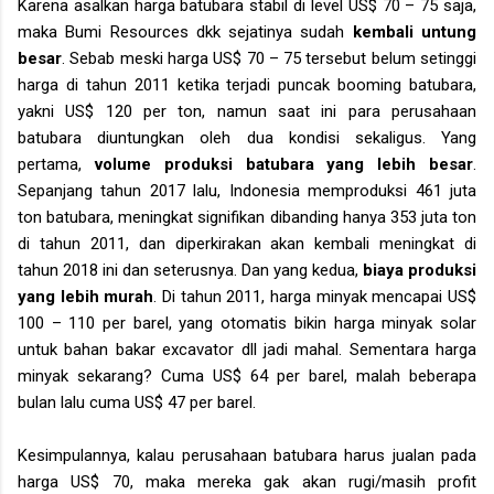
Karena asalkan harga batubara stabil di level US$ 70 – 75 saja,
maka Bumi Resources dkk sejatinya sudah
kembali untung
besar
. Sebab meski harga US$ 70 – 75 tersebut belum setinggi
harga di tahun 2011 ketika terjadi puncak booming batubara,
yakni US$ 120 per ton, namun saat ini para perusahaan
batubara diuntungkan oleh dua kondisi sekaligus. Yang
pertama,
volume produksi batubara yang lebih besar
.
Sepanjang tahun 2017 lalu, Indonesia memproduksi 461 juta
ton batubara, meningkat signifikan dibanding hanya 353 juta ton
di tahun 2011, dan diperkirakan akan kembali meningkat di
tahun 2018 ini dan seterusnya. Dan yang kedua,
biaya produksi
yang lebih murah
. Di tahun 2011, harga minyak mencapai US$
100 – 110 per barel, yang otomatis bikin harga minyak solar
untuk bahan bakar excavator dll jadi mahal. Sementara harga
minyak sekarang? Cuma US$ 64 per barel, malah beberapa
bulan lalu cuma US$ 47 per barel.
Kesimpulannya, kalau perusahaan batubara harus jualan pada
harga US$ 70, maka mereka gak akan rugi/masih profit