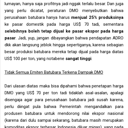
lumayan, hanya saja profitnya jadi nggak terlalu besar.
Dan juga
yang perlu dicatat, peraturan DMO menyebutkan bahwa
perusahaan batubara hanya harus
menjual 25% produksinya
ke pasar domestik pada harga US$ 70 tadi, sementara
selebihnya boleh tetap dijual ke pasar ekspor pada harga
pasar
. Jadi, yup, jangan dibayangkan bahwa pendapatan ADRO
dkk akan langsung jeblok hingga sepertiganya, karena sebagian
besar produksi batubara mereka tetap dijual pada harga diatas
US$ 100 per ton, yang notabene
sangat tinggi
.
Tidak Semua Emiten Batubara Terkena Dampak DMO
Dari ulasan diatas maka bisa dipahami bahwa penetapan harga
DMO yang US$ 70 per ton tadi tidaklah asal-asalan, apalagi
disengaja agar para perusahaan batubara jadi susah karena,
perlu diingat pula bahwa Pemerintah mengandalkan para
produsen batubara untuk mendorong nilai ekspor nasional
(karena dari dulu sampai sekarang, batubara masih merupakan
komoditas ekspor terbesar Indonesia diluar migas), yang pada