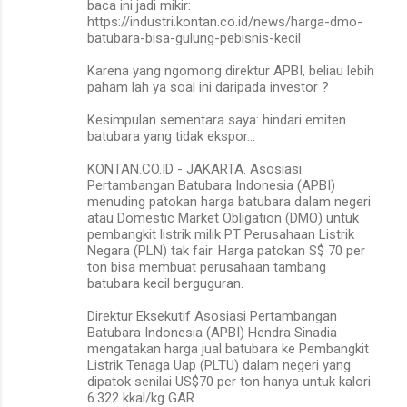
baca ini jadi mikir:
https://industri.kontan.co.id/news/harga-dmo-
batubara-bisa-gulung-pebisnis-kecil
Karena yang ngomong direktur APBI, beliau lebih
paham lah ya soal ini daripada investor ?
Kesimpulan sementara saya: hindari emiten
batubara yang tidak ekspor...
KONTAN.CO.ID - JAKARTA. Asosiasi
Pertambangan Batubara Indonesia (APBI)
menuding patokan harga batubara dalam negeri
atau Domestic Market Obligation (DMO) untuk
pembangkit listrik milik PT Perusahaan Listrik
Negara (PLN) tak fair. Harga patokan S$ 70 per
ton bisa membuat perusahaan tambang
batubara kecil berguguran.
Direktur Eksekutif Asosiasi Pertambangan
Batubara Indonesia (APBI) Hendra Sinadia
mengatakan harga jual batubara ke Pembangkit
Listrik Tenaga Uap (PLTU) dalam negeri yang
dipatok senilai US$70 per ton hanya untuk kalori
6.322 kkal/kg GAR.