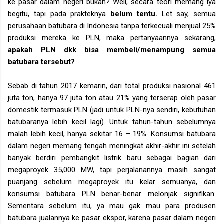
ke pasar dalam negeri bukan? Well, secara teori memang iya
begitu, tapi pada prakteknya
belum tentu.
Let say, semua
perusahaan batubara di Indonesia tanpa terkecuali menjual 25%
produksi mereka ke PLN, maka pertanyaannya sekarang,
apakah PLN dkk bisa membeli/menampung semua
batubara tersebut?
Sebab di tahun 2017 kemarin, dari total produksi nasional 461
juta ton, hanya 97 juta ton atau 21% yang terserap oleh pasar
domestik termasuk PLN (jadi untuk PLN-nya sendiri, kebutuhan
batubaranya lebih kecil lagi). Untuk tahun-tahun sebelumnya
malah lebih kecil, hanya sekitar 16 – 19%. Konsumsi batubara
dalam negeri memang tengah meningkat akhir-akhir ini setelah
banyak berdiri pembangkit listrik baru sebagai bagian dari
megaproyek 35,000 MW, tapi perjalanannya masih sangat
puanjang sebelum megaproyek itu kelar semuanya, dan
konsumsi batubara PLN benar-benar melonjak signifikan.
Sementara sebelum itu, ya mau gak mau para produsen
batubara jualannya ke pasar ekspor, karena pasar dalam negeri