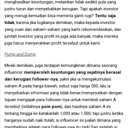
menghasilkan keuntungan, melainkan tidak sedikit pula yang
justru turun dan menyebabkan kerugian. Tapi apakah investor
yang merugi kemudian bisa meminta ganti rugi?
Tentu saja
tidak
, karena jika logikanya demikian, maka kepada investor
yang cuan dari saham-saham yang kami rekomendasikan, dan
jumlah investor yang profit ini juga ada banyak, maka mereka
juga harus menyerahkan profit tersebut untuk kami.
Pump and Dump
Meski demikian, juga terdapat kemungkinan dimana seorang
influencer
memperoleh keuntungan yang sejatinya berasal
dari kerugian follower-nya
, yakni jika ia mengakumulasi
saham A pada harga bawah, sebut saja harga 500, lalu ia
menyebarkan informasi yang tidak benar/menyesatkan dengan
tujuan mengajak para follower-nya untuk membeli saham A
tersebut (istilahnya
pom-pom
), dan hasilnya saham A ini
terbang hingga ke katakanlah 1,000 atau 1,500, tapi justru ketika
harganya sudah naik itulah, si influencer ini jualan dimana yang
membelinya adalah para follower-nya itu tadi! Dan setelah si