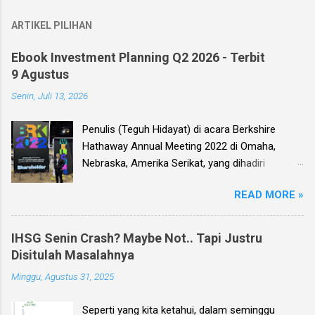
ARTIKEL PILIHAN
Ebook Investment Planning Q2 2026 - Terbit
9 Agustus
Senin, Juli 13, 2026
Penulis (Teguh Hidayat) di acara Berkshire
Hathaway Annual Meeting 2022 di Omaha,
Nebraska, Amerika Serikat, yang dihadiri
langsung oleh investor legendaris Warren
READ MORE »
Buffett dan mitranya Alm. Charlie Munger. Dear
investor, seperti biasa setiap kuartal alias tiga
bulan sekali, penulis membuat Ebook
IHSG Senin Crash? Maybe Not.. Tapi Justru
Investment Planning (EIP, dengan format PDF)
Disitulah Masalahnya
yang berisi kumpulan analisis fundamental
Minggu, Agustus 31, 2025
saham-saham pilihan di Bursa Efek Indonesia
(BEI), yang kali ini didasarkan pada laporan
Seperti yang kita ketahui, dalam seminggu
keuangan para emiten untuk periode Q2 2026 .