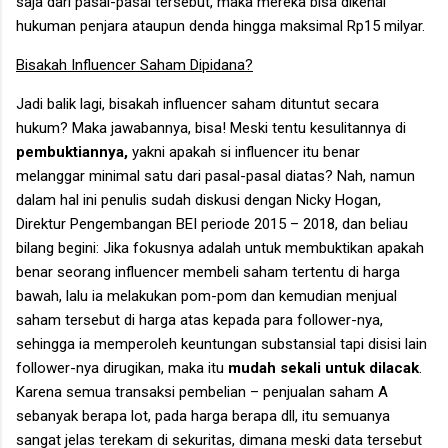
saja dari pasal-pasal tersebut, maka mereka bisa dikenai
hukuman penjara ataupun denda hingga maksimal Rp15 milyar.
Bisakah Influencer Saham Dipidana?
Jadi balik lagi, bisakah influencer saham dituntut secara
hukum? Maka jawabannya, bisa! Meski tentu kesulitannya di
pembuktiannya,
yakni apakah si influencer itu benar
melanggar minimal satu dari pasal-pasal diatas? Nah, namun
dalam hal ini penulis sudah diskusi dengan Nicky Hogan,
Direktur Pengembangan BEI periode 2015 – 2018, dan beliau
bilang begini: Jika fokusnya adalah untuk membuktikan apakah
benar seorang influencer membeli saham tertentu di harga
bawah, lalu ia melakukan pom-pom dan kemudian menjual
saham tersebut di harga atas kepada para follower-nya,
sehingga ia memperoleh keuntungan substansial tapi disisi lain
follower-nya dirugikan, maka itu
mudah sekali untuk dilacak
.
Karena semua transaksi pembelian – penjualan saham A
sebanyak berapa lot, pada harga berapa dll, itu semuanya
sangat jelas terekam di sekuritas, dimana meski data tersebut