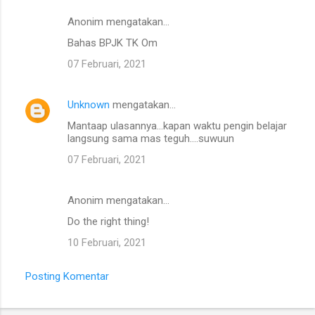
Anonim mengatakan…
K
Bahas BPJK TK Om
o
07 Februari, 2021
m
e
Unknown
mengatakan…
n
Mantaap ulasannya...kapan waktu pengin belajar
t
langsung sama mas teguh....suwuun
a
07 Februari, 2021
r
Anonim mengatakan…
Do the right thing!
10 Februari, 2021
Posting Komentar