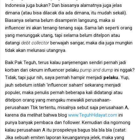
Indonesia juga bukan? Dan biasanya alamatnya juga jelas
dimana (atau bisa dilacak dia ada dimana, itu mudah sekali).
Biasanya selama belum disamperin langsung, maka si
influencer ini akan tenang-tenang saja. Sama lah seperti orang
yang menunggak utang, tapi selama belum ditelpon atau
datangi
debt collector
berwajah sangar, maka dia juga mungkin
tidak akan melunasi utangnya.
Baik Pak Teguh, terus kalau panjenengan sendiri pernah jadi
korban dari oknum influencer pelaku
pump and dump
ini nggak?
Tidak, tapi jujur nih, saya pernah hampir menjadi
pelaku.
Yup,
jauh sebelum istilah ‘influencer saham’ sekarang menjadi
populer, maka penulis pernah beberapa kali didatangi atau
ditelpon orang yang mengaku mewakili perusahaan-
perusahaan Tbk tertentu, misalnya sebut saja perusahaan A,
karena dia melihat bahwa blog
www.TeguhHidayat.com
ini
punya banyak pembaca dan follower. Kemudian dia ngomong
kalau perusahaan A itu prospeknya bagus bla bla bla (catat:
Jika sebuah emiten laporan keuangannya jelek, maka yang