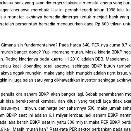
a kalau bank yang akan dimerger/diakuisisi memiliki kinerja yang b
ar kinerjanya membaik. Hal ini pernah terjadi tahun 1998 lalu, ke
isis moneter, akhirnya bersedia dimerger untuk menjadi bank yang 
 setelah pemerintah bersedia mengucurkan dana Rp 600 trilyun u
P. Gimana sih fundamentalnya? Pada harga 640, PER-nya cuma 8.7 k
nya murah banget dong? Yup, memang murah. Meski kinerja BBKP ng
n. Rating kinerjanya pada kuartal III 2010 adalah BBB. Masalahnya,
erlalu kecil dibanding total asetnya, sehingga BBKP butuh tamb
mpaknya nggak mungkin, maka yang lebih mungkin adalah right issue,
ngkin ini juga salah satu yang dikhawatirkan investor sehingga akhir
, penulis kira saham BBKP akan bangkit lagi. Sebab penambahan m
k bisa berekspansi kembali, dan dilusi yang terjadi juga tidak aka
ht issue-nya 1 trilyun, dan harga per sahamnya 500, maka jumlah 
am BBKP saat ini adalah 6.1 milyar lembar, jadi saham BBKP nantin
ada laba bersih BBKP saat ini yaitu 336 milyar, maka PER BBKP be
.6 kali. Masih murah kan? Rata-rata PER sektor perbankan pada saat 