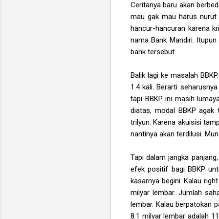
Ceritanya baru akan berbed
mau gak mau harus nurut ag
hancur-hancuran karena kr
nama Bank Mandiri. Itupun
bank tersebut.
Balik lagi ke masalah BBK
1.4 kali. Berarti seharus
tapi BBKP ini masih lumaya
diatas, modal BBKP agak t
trilyun. Karena akuisisi ta
nantinya akan terdilusi. Mu
Tapi dalam jangka panjang
efek positif bagi BBKP untu
kasarnya begini: Kalau rig
milyar lembar. Jumlah sah
lembar. Kalau berpatokan p
8.1 milyar lembar adalah 11