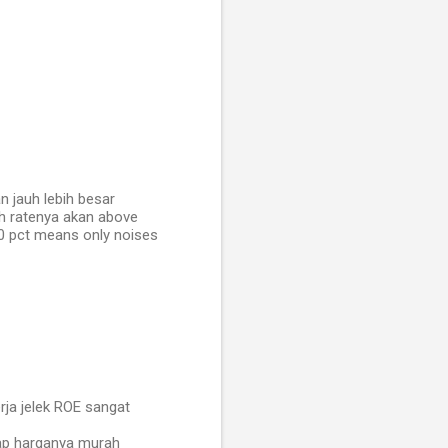
n jauh lebih besar
th ratenya akan above
20 pct means only noises
rja jelek ROE sangat
gap harganya murah