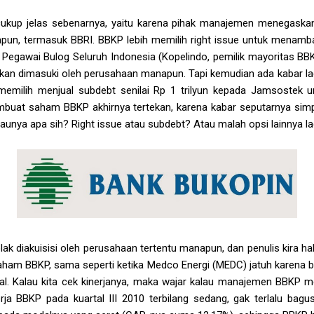
ukup jelas sebenarnya, yaitu karena pihak manajemen menegaska
apun, termasuk BBRI. BBKP lebih memilih right issue untuk men
i Pegawai Bulog Seluruh Indonesia (Kopelindo, pemilik mayoritas BBK
 akan dimasuki oleh perusahaan manapun. Tapi kemudian ada kabar l
h memilih menjual subdebt senilai Rp 1 trilyun kepada Jamsoste
embuat saham BBKP akhirnya tertekan, karena kabar seputarnya simp
aunya apa sih? Right issue atau subdebt? Atau malah opsi lainnya la
ak diakuisisi oleh perusahaan tertentu manapun, dan penulis kira ha
ham BBKP, sama seperti ketika Medco Energi (MEDC) jatuh karena b
al. Kalau kita cek kinerjanya, maka wajar kalau manajemen BBKP m
ja BBKP pada kuartal III 2010 terbilang sedang, gak terlalu bagus 