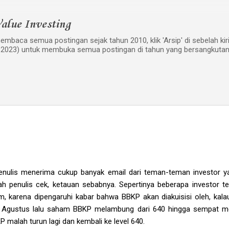
Langsung ke konten utama
alue Investing
mbaca semua postingan sejak tahun 2010, klik 'Arsip' di sebelah kiri w
 2023) untuk membuka semua postingan di tahun yang bersangkutan
penulis menerima cukup banyak email dari teman-teman investor
ah penulis cek, ketauan sebabnya. Sepertinya beberapa investor te
m, karena dipengaruhi kabar bahwa BBKP akan diakuisisi oleh, kala
Agustus lalu saham BBKP melambung dari 640 hingga sempat me
KP malah turun lagi dan kembali ke level 640.