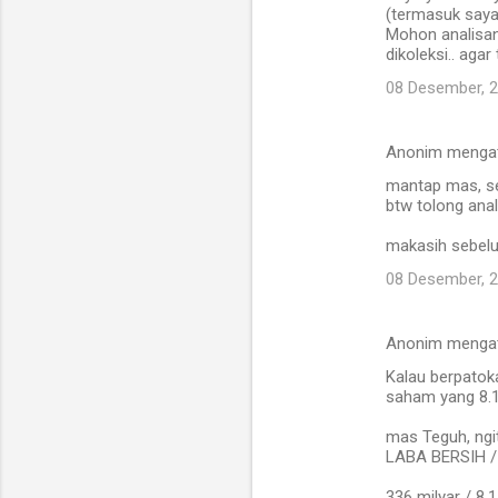
(termasuk saya,
Mohon analisan
dikoleksi.. agar
08 Desember, 
Anonim menga
mantap mas, se
btw tolong ana
makasih sebel
08 Desember, 
Anonim menga
Kalau berpatok
saham yang 8.1 
mas Teguh, ngi
LABA BERSIH 
336 milyar / 8.