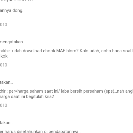
sannya dong.
2010
mengatakan…
akhir: udah download ebook MAF blom? Kalo udah, coba baca soal
 kok.
2010
takan…
ir : per=harga saham saat ini/ laba bersih persaham (eps)...nah angk
harga saat ini begitulah kira2
2010
takan…
er harus disetahunkan oi pendapatannya...