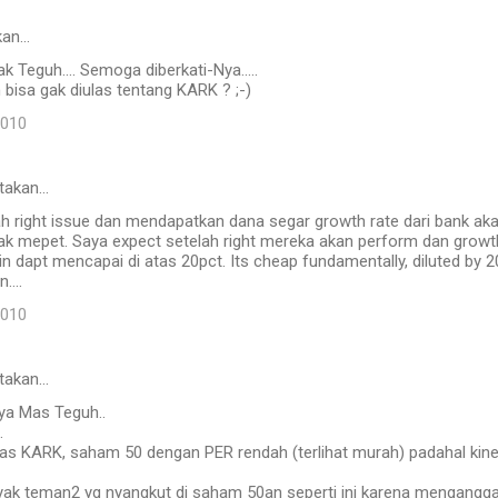
kan…
k Teguh.... Semoga diberkati-Nya.....
h bisa gak diulas tentang KARK ? ;-)
2010
takan…
h right issue dan mendapatkan dana segar growth rate dari bank aka
idak mepet. Saya expect setelah right mereka akan perform dan grow
 dapt mencapai di atas 20pct. Its cheap fundamentally, diluted by 
....
2010
takan…
ya Mas Teguh..
.
las KARK, saham 50 dengan PER rendah (terlihat murah) padahal kine
yak teman2 yg nyangkut di saham 50an seperti ini karena mengang