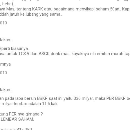
 hehe)..
ya Mas, tentang KARK atau bagaimana menyikapi saham 50an.. Kap
 tidah jatuh ke lubang yang sama..
2010
takan…
perti biasanya.
lisa untuk TGKA dan ASGR donk mas, kayaknya nih emiten murah tapi 
umnya
2010
takan…
an pada laba bersih BBKP saat ini yaitu 336 milyar, maka PER BBKP 
milyar lembar adalah 11.6 kali.
tung PER nya gimana ?
/ LEMBAR SAHAM.
1 milyar = 41x PER