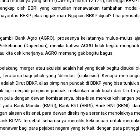
 pada modalnya yang seret (CAR-nya cuma 12.17%), sehingga BBK
ditangkap oleh BBRI yang kemudian menawarkan tambahan modal d
 mayoritas BBKP jelas nggak mau. Ngapain BBKP dijual? Lha perusa
gambil Bank Agro (AGRO), prosesnya keliatannya mulus-mulus aja 
erkebunan (Dapenbun), menilai bahwa AGRO tidak begitu menguntu
alau kita cek kinerjanya, AGRO memang gak begitu bagus.
 belakang, merger atau akuisisi adalah hal yang tidak begitu disukai 
terutama bagi pihak yang ‘ditindas’ (diakuisisi). Kenapa memang
dalah Dirut BBKP, alias pimpinan puncak di BBKP yang bisa tunjuk s
k lagi menjadi pimpinan puncak, melainkan anak buah dari Dirut-ny
an pula dengan dewan komisarisnya, bisa-bisa mereka kehilangan p
yaitu Bank Mandiri (BMRI), Bank BRI (BBRI), Bank BNI (BBNI), d
gan alasan efisiensi, para dewan direksinya serentak menolaknya 
-bank BUMN tersebut seharusnya memiliki kekuasaan untuk memaks
r menawar bagi para pejabat negara yang terkait, dengan para petinggi