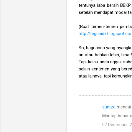
tentunya laba bersih BBK
setelah mendapat modal tamb
(Buat temen-temen pembaca
http://teguhidx.blogspot.c
So, bagi anda yang nyangkut
an atau bahkan lebih, bisa 
Tapi kalau anda nggak sab
selain sentimen yang bered
atau lainnya, tapi kemungki
suntze
mengat
K
Mantap benar u
o
07 Desember, 
m