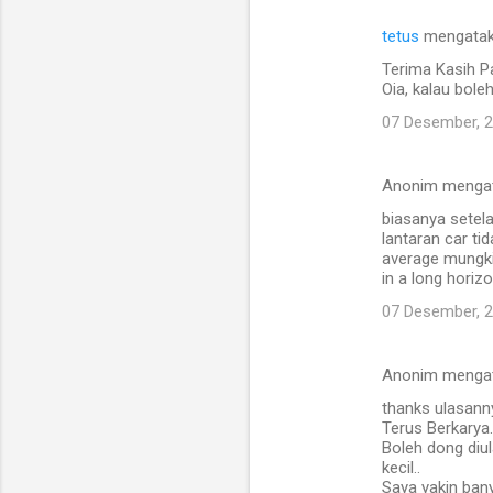
e
tetus
mengata
n
Terima Kasih Pa
t
Oia, kalau bole
a
07 Desember, 
r
Anonim menga
biasanya setela
lantaran car t
average mungkin
in a long horizon
07 Desember, 
Anonim menga
thanks ulasann
Terus Berkarya.
Boleh dong diu
kecil..
Saya yakin ban