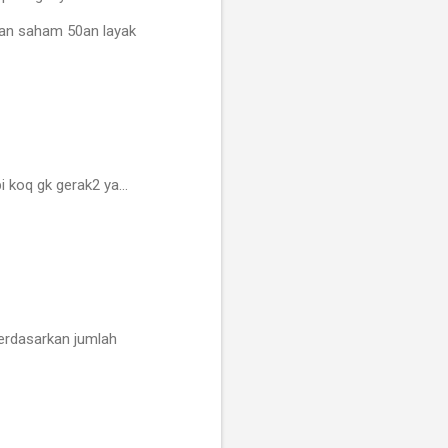
an saham 50an layak
koq gk gerak2 ya...
berdasarkan jumlah