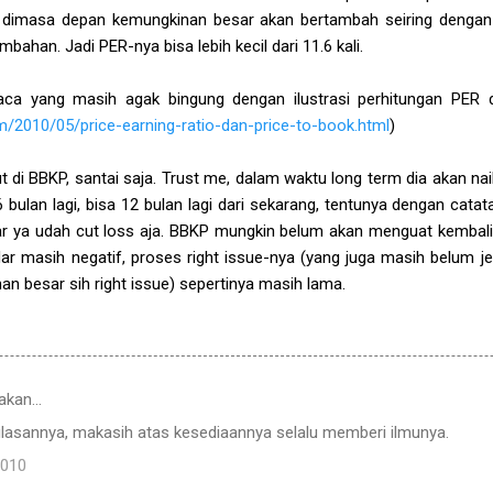
P dimasa depan kemungkinan besar akan bertambah seiring dengan
ahan. Jadi PER-nya bisa lebih kecil dari 11.6 kali.
 yang masih agak bingung dengan ilustrasi perhitungan PER dia
om/2010/05/price-earning-ratio-dan-price-to-book.html
)
 di BBKP, santai saja. Trust me, dalam waktu long term dia akan nai
6 bulan lagi, bisa 12 bulan lagi dari sekarang, tentunya dengan cat
ar ya udah cut loss aja. BBKP mungkin belum akan menguat kembali
ar masih negatif, proses right issue-nya (yang juga masih belum je
nan besar sih right issue) sepertinya masih lama.
akan…
lasannya, makasih atas kesediaannya selalu memberi ilmunya.
2010