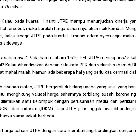
u 76 milyar.
: Kalau pada kuartal II nanti JTPE mampu menunjukkan kinerja ya
hal tersebut, maka barulah harga sahamnya akan naik kembali. Mungk
adi, kalau kinerja JTPE pada kuartal II masih adem ayem saja, ma
as sideways.
i sahamnya? Pada harga saham 1,610, PER JTPE mencapai 57.5 kali.
l? Kalau dibandingkan dengan rata-rata PER dari seluruh saham di BE
mahal malah. Namun ada beberapa hal yang perlu kita cermati disi
 dibahas diatas, JTPE bergerak di bidang usaha yang unik, yang han
 itu, menghitung valuasi harga sahamnya terbilang susah, karena 
E diletakkan satu kelompok dengan perusahaan media dan periklan
CN), dan Indosiar (IDKM). Tapi JTPE jelas nggak bisa dibanding
ahanya sama sekali berbeda.
lai harga saham JTPE dengan cara membanding-bandingkan dengan s