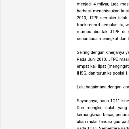
menjadi 4 milyar, juga ma
berhasil menghiraukan krisi
2010, JTPE semakin tidak 
track record semulus itu, w
mampu dicetak JTPE di m
senantiasa meningkat dari 
Seiring dengan kinerjanya y
Pada Juni 2010, JTPE masih
empat kali lipat (menginga
IHSG, dan turun ke posisi 
Lalu bagaimana dengan kine
Sayangnya, pada 1Q11 kinerj
Dan mungkin itulah yang
kemungkinan besar, penurun
akan mulai tancap gas pada 
pada 1Q11. Sementara pada 1