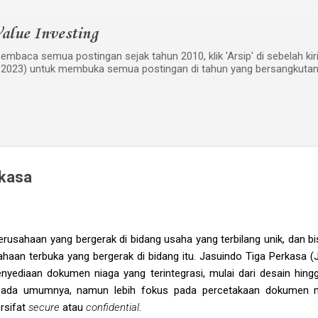
Langsung ke konten utama
alue Investing
mbaca semua postingan sejak tahun 2010, klik 'Arsip' di sebelah kiri w
 2023) untuk membuka semua postingan di tahun yang bersangkutan
rkasa
erusahaan yang bergerak di bidang usaha yang terbilang unik, dan b
haan terbuka yang bergerak di bidang itu. Jasuindo Tiga Perkasa (
yediaan dokumen niaga yang terintegrasi, mulai dari desain hingg
pada umumnya, namun lebih fokus pada percetakaan dokumen mi
rsifat
secure
atau
confidential
.