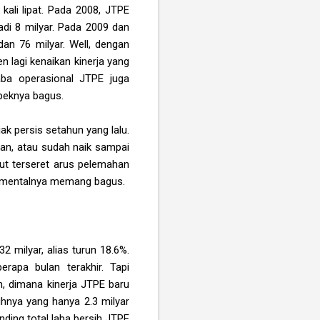
ali lipat. Pada 2008, JTPE
jadi 8 milyar. Pada 2009 dan
an 76 milyar. Well, dengan
n lagi kenaikan kinerja yang
ba operasional JTPE juga
speknya bagus.
ak persis setahun yang lalu.
-an, atau sudah naik sampai
kut terseret arus pelemahan
ndamentalnya memang bagus.
2 milyar, alias turun 18.6%.
apa bulan terakhir. Tapi
n, dimana kinerja JTPE baru
sihnya yang hanya 2.3 milyar
nding total laba bersih JTPE