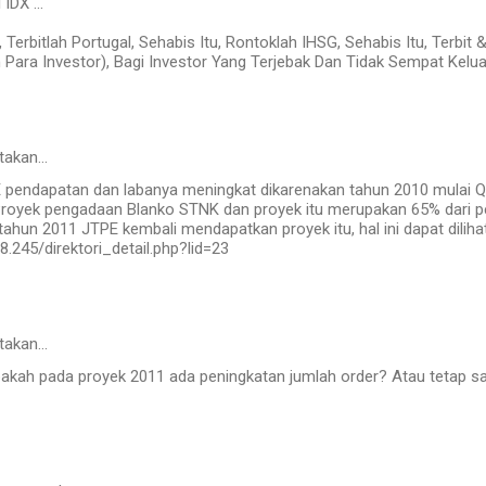
DX ...
 Terbitlah Portugal, Sehabis Itu, Rontoklah IHSG, Sehabis Itu, Terbit
ra Investor), Bagi Investor Yang Terjebak Dan Tidak Sempat Keluar L
takan…
 pendapatan dan labanya meningkat dikarenakan tahun 2010 mulai 
oyek pengadaan Blanko STNK dan proyek itu merupakan 65% dari p
ahun 2011 JTPE kembali mendapatkan proyek itu, hal ini dapat dilihat
68.245/direktori_detail.php?lid=23
takan…
akah pada proyek 2011 ada peningkatan jumlah order? Atau tetap s