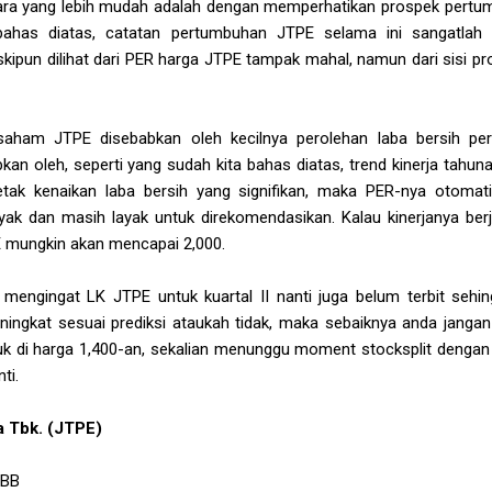
ara yang lebih mudah adalah dengan memperhatikan prospek pertu
bahas diatas, catatan pertumbuhan JTPE selama ini sangatlah
ipun dilihat dari PER harga JTPE tampak mahal, namun dari sisi pro
saham JTPE disebabkan oleh kecilnya perolehan laba bersih p
n oleh, seperti yang sudah kita bahas diatas, trend kinerja tahunan
ak kenaikan laba bersih yang signifikan, maka PER-nya otomati
yak dan masih layak untuk direkomendasikan. Kalau kinerjanya berja
E mungkin akan mencapai 2,000.
mengingat LK JTPE untuk kuartal II nanti juga belum terbit sehi
ningkat sesuai prediksi ataukah tidak, maka sebaiknya anda jangan
 di harga 1,400-an, sekalian menunggu moment stocksplit dengan r
ti.
a Tbk. (JTPE)
BBB