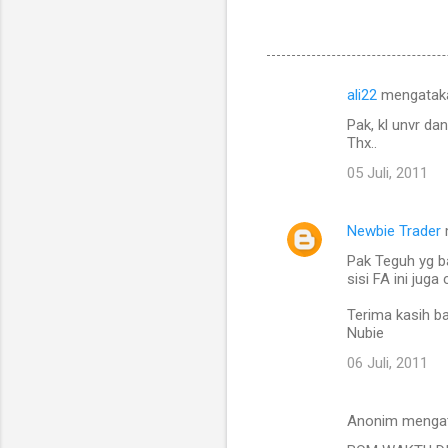
ali22
mengatak
K
Pak, kl unvr da
o
Thx..
m
05 Juli, 2011
e
n
Newbie Trader
t
Pak Teguh yg b
a
sisi FA ini jug
r
Terima kasih b
Nubie
06 Juli, 2011
Anonim menga