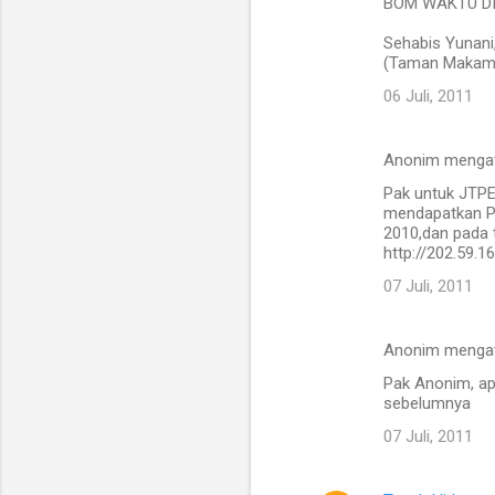
BOM WAKTU DI I
Sehabis Yunani,
(Taman Makam Pa
06 Juli, 2011
Anonim menga
Pak untuk JTPE
mendapatkan Pr
2010,dan pada t
http://202.59.1
07 Juli, 2011
Anonim menga
Pak Anonim, ap
sebelumnya
07 Juli, 2011