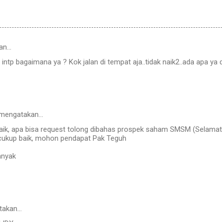
an…
n intp bagaimana ya ? Kok jalan di tempat aja..tidak naik2..ada apa ya
mengatakan…
aik, apa bisa request tolong dibahas prospek saham SMSM (Selama
a cukup baik, mohon pendapat Pak Teguh
anyak
takan…