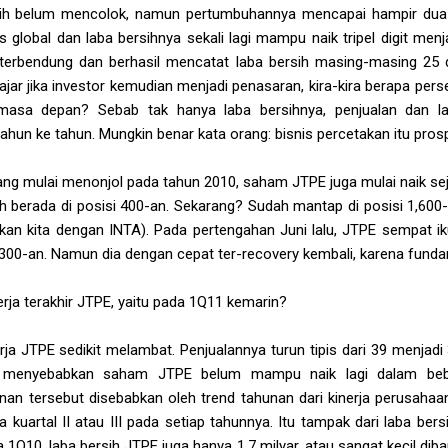
sih belum mencolok, namun pertumbuhannya mencapai hampir dua k
s global dan laba bersihnya sekali lagi mampu naik tripel digit men
terbendung dan berhasil mencatat laba bersih masing-masing 25 d
ajar jika investor kemudian menjadi penasaran, kira-kira berapa perse
asa depan? Sebab tak hanya laba bersihnya, penjualan dan la
tahun ke tahun. Mungkin benar kata orang: bisnis percetakan itu pro
ang mulai menonjol pada tahun 2010, saham JTPE juga mulai naik sej
 berada di posisi 400-an. Sekarang? Sudah mantap di posisi 1,600
tkan kita dengan INTA). Pada pertengahan Juni lalu, JTPE sempat i
1,300-an. Namun dia dengan cepat ter-recovery kembali, karena fu
rja terakhir JTPE, yaitu pada 1Q11 kemarin?
a JTPE sedikit melambat. Penjualannya turun tipis dari 39 menjadi 3
 menyebabkan saham JTPE belum mampu naik lagi dalam beber
an tersebut disebabkan oleh trend tahunan dari kinerja perusahaa
kuartal II atau III pada setiap tahunnya. Itu tampak dari laba ber
Q10, laba bersih JTPE juga hanya 1.7 milyar, atau sangat kecil diba