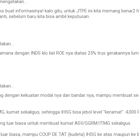
mengatakan…
s buat informasinya! kalo gitu, untuk JTPE ini kita memang benar2 
nti, sebelum baru kita bisa ambil keputusan.
takan…
imana dengan INDS klo liat ROE nya diatas 25% trus gerakannya lu
takan…
ing dengan kekuatan modal nya dan bandar nya, mampu membuat ses
 kumat sekaligus, sehingga IHSG bisa jebol level "keramat": 4,000 P
ng luar biasa untuk membuat kumat ASII/GGRM/ITMG sekaligus.
luar biasa, mampu COUP DE TAT (kudeta) IHSG ke atas maupun ke 