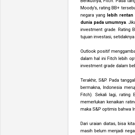
Berikutnya, Fitch. Pada tan
Moody’s, rating BB+ terseb
negara yang
lebih rentan
dunia pada umumnya
. Ji
investment grade. Rating 
tujuan investasi, setidaknya 
Outlook positif menggamba
dalam hal ini Fitch lebih 
investment grade dalam be
Terakhir, S&P. Pada tangga
bermakna, Indonesia merup
Fitch). Sekali lagi, rati
memerlukan kenaikan ratin
maka S&P optimis bahwa In
Dari uraian diatas, bisa 
masih belum menjadi negara