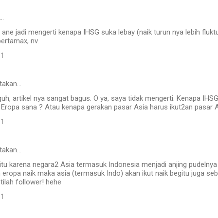
…
ane jadi mengerti kenapa IHSG suka lebay (naik turun nya lebih fluktu
ertamax, nv.
11
takan…
h, artikel nya sangat bagus. O ya, saya tidak mengerti. Kenapa IHSG 
di Eropa sana ? Atau kenapa gerakan pasar Asia harus ikut2an pasar
11
takan…
tu karena negara2 Asia termasuk Indonesia menjadi anjing pudelnya 
 eropa naik maka asia (termasuk Indo) akan ikut naik begitu juga seb
ilah follower! hehe
11