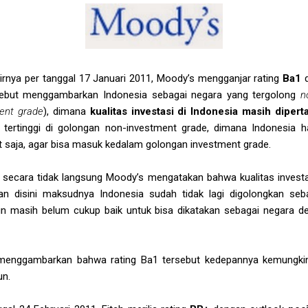
irnya per tanggal 17 Januari 2011, Moody’s mengganjar rating
Ba1
d
rsebut menggambarkan Indonesia sebagai negara yang tergolong
n
ent grade
), dimana
kualitas investasi di Indonesia masih diper
 tertinggi di golongan non-investment grade, dimana Indonesia
at saja, agar bisa masuk kedalam golongan investment grade.
t, secara tidak langsung Moody’s mengatakan bahwa kualitas investa
kan disini maksudnya Indonesia sudah tidak lagi digolongkan se
mun masih belum cukup baik untuk bisa dikatakan sebagai negara de
 menggambarkan bahwa rating Ba1 tersebut kedepannya kemungkina
un.