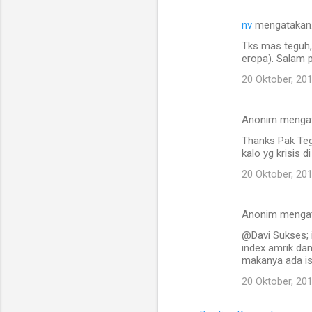
nv
mengatakan
K
Tks mas teguh, 
o
eropa). Salam p
m
20 Oktober, 20
e
n
Anonim menga
t
Thanks Pak Tegu
a
kalo yg krisis 
r
20 Oktober, 20
Anonim menga
@Davi Sukses; i
index amrik dan
makanya ada ist
20 Oktober, 20