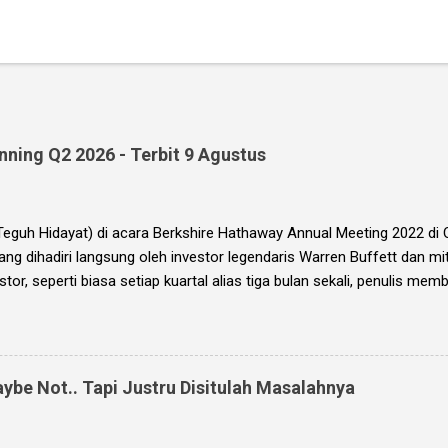
ning Q2 2026 - Terbit 9 Agustus
(Teguh Hidayat) di acara Berkshire Hathaway Annual Meeting 2022 d
yang dihadiri langsung oleh investor legendaris Warren Buffett dan mi
stor, seperti biasa setiap kuartal alias tiga bulan sekali, penulis m
 (EIP, dengan format PDF) yang berisi kumpulan analisis fundamenta
k Indonesia (BEI), yang kali ini didasarkan pada laporan keuangan p
ook ini diharapkan akan menjadi panduan bagi anda (dan juga bagi pen
ng bagus untuk trading jangka pendek, investasi jangka menengah, d
ybe Not.. Tapi Justru Disitulah Masalahnya