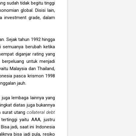
ng sudah tidak begitu tinggi
nomian global. Disisi lain,
a investment grade, dalam
-an. Sejak tahun 1992 hingga
pi semuanya berubah ketika
empat diganjar rating yang
a berpeluang untuk menjadi
aitu Malaysia dan Thailand,
donesia pasca krismon 1998
inggalan jauh.
i juga lembaga lainnya yang
ingkat diatas juga bukannya
h surat utang
collateral debt
ertinggi yaitu AAA, justru
isa jadi, saat ini Indonesia
nya bisa jadi pula, resiko