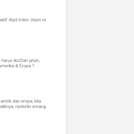
atif drpd index Jojon or
harus ikut2an jatuh,
 Amerika & Eropa ?
amrik dan eropa; bila
aliknya; nyebelin emang..