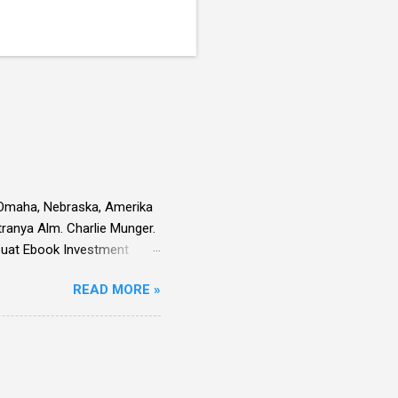
i Omaha, Nebraska, Amerika
tranya Alm. Charlie Munger.
embuat Ebook Investment
l saham-saham pilihan di
READ MORE »
ara emiten untuk periode Q2
ulis sendiri) untuk memilih
an panjang.