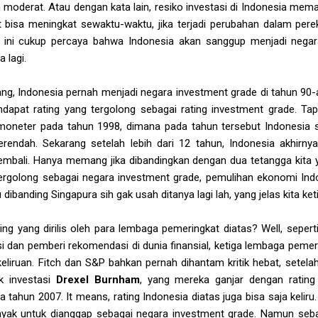
moderat. Atau dengan kata lain, resiko investasi di Indonesia mema
t bisa meningkat sewaktu-waktu, jika terjadi perubahan dalam pereko
 ini cukup percaya bahwa Indonesia akan sanggup menjadi negar
 lagi.
akang, Indonesia pernah menjadi negara investment grade di tahun 90
ndapat rating yang tergolong sebagai rating investment grade. Ta
 moneter pada tahun 1998, dimana pada tahun tersebut Indonesia s
terendah. Sekarang setelah lebih dari 12 tahun, Indonesia akhirny
mbali. Hanya memang jika dibandingkan dengan dua tetangga kita y
tergolong sebagai negara investment grade, pemulihan ekonomi In
 dibanding Singapura sih gak usah ditanya lagi lah, yang jelas kita ket
ing yang dirilis oleh para lembaga pemeringkat diatas? Well, sepert
si dan pemberi rekomendasi di dunia finansial, ketiga lembaga pemer
eliruan. Fitch dan S&P bahkan pernah dihantam kritik hebat, setela
k investasi
Drexel Burnham
, yang mereka ganjar dengan rating t
tahun 2007. It means, rating Indonesia diatas juga bisa saja keliru. B
yak untuk dianggap sebagai negara investment grade. Namun sebalik