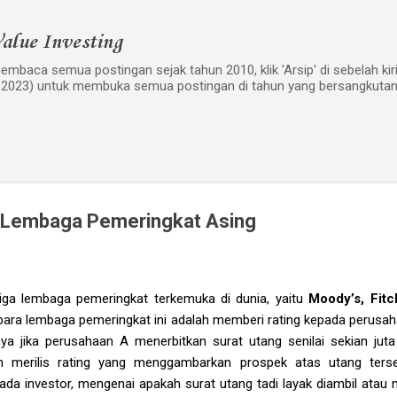
Langsung ke konten utama
alue Investing
mbaca semua postingan sejak tahun 2010, klik 'Arsip' di sebelah kiri w
 2023) untuk membuka semua postingan di tahun yang bersangkutan
a Lembaga Pemeringkat Asing
iga lembaga pemeringkat terkemuka di dunia, yaitu
Moody’s, Fitc
 para lembaga pemeringkat ini adalah memberi rating kepada perusa
nya jika perusahaan A menerbitkan surat utang senilai sekian jut
n merilis rating yang menggambarkan prospek atas utang terse
a investor, mengenai apakah surat utang tadi layak diambil atau n