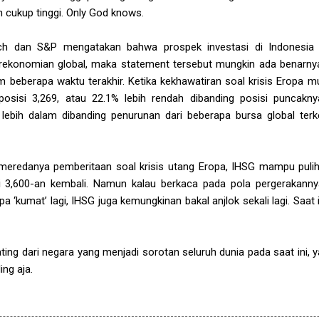
h cukup tinggi. Only God knows.
itch dan S&P mengatakan bahwa prospek investasi di Indonesia
rekonomian global, maka statement tersebut mungkin ada benarnya, 
 beberapa waktu terakhir. Ketika kekhawatiran soal krisis Eropa mu
osisi 3,269, atau 22.1% lebih rendah dibanding posisi puncakn
lebih dalam dibanding penurunan dari beberapa bursa global te
 meredanya pemberitaan soal krisis utang Eropa, IHSG mampu pulih
i 3,600-an kembali. Namun kalau berkaca pada pola pergerakannya
pa ‘kumat’ lagi, IHSG juga kemungkinan bakal anjlok sekali lagi. Saat
ng dari negara yang menjadi sorotan seluruh dunia pada saat ini, y
ng aja.