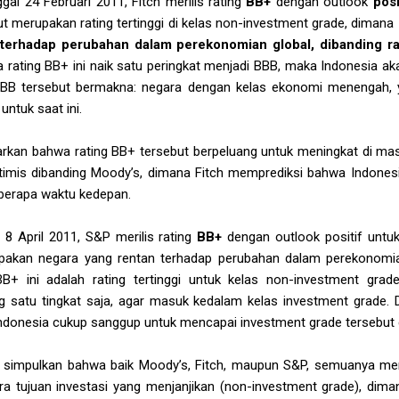
ggal 24 Februari 2011, Fitch merilis rating
BB+
dengan outlook
posi
ut merupakan rating tertinggi di kelas non-investment grade, dimana
 terhadap perubahan dalam perekonomian global, dibanding ra
ka rating BB+ ini naik satu peringkat menjadi BBB, maka Indonesia a
BBB tersebut bermakna: negara dengan kelas ekonomi menengah, y
untuk saat ini.
rkan bahwa rating BB+ tersebut berpeluang untuk meningkat di mas
optimis dibanding Moody’s, dimana Fitch memprediksi bahwa Indones
berapa waktu kedepan.
l 8 April 2011, S&P merilis rating
BB+
dengan outlook positif untuk
akan negara yang rentan terhadap perubahan dalam perekonomian 
ng BB+ ini adalah rating tertinggi untuk kelas non-investment gra
g satu tingkat saja, agar masuk kedalam kelas investment grade. D
donesia cukup sanggup untuk mencapai investment grade tersebut
kita simpulkan bahwa baik Moody’s, Fitch, maupun S&P, semuanya 
 tujuan investasi yang menjanjikan (non-investment grade), dimana