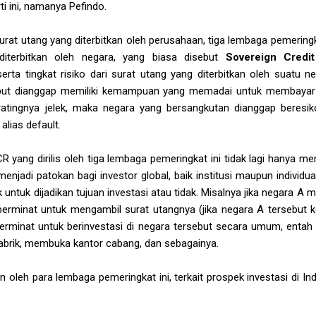
i ini, namanya Pefindo.
 surat utang yang diterbitkan oleh perusahaan, tiga lembaga pemeringka
diterbitkan oleh negara, yang biasa disebut
Sovereign Credi
a tingkat risiko dari surat utang yang diterbitkan oleh suatu ne
but dianggap memiliki kemampuan yang memadai untuk membayar 
 ratingnya jelek, maka negara yang bersangkutan dianggap beresik
lias default.
ang dirilis oleh tiga lembaga pemeringkat ini tidak lagi hanya men
enjadi patokan bagi investor global, baik institusi maupun individu
 untuk dijadikan tujuan investasi atau tidak. Misalnya jika negara A
berminat untuk mengambil surat utangnya (jika negara A tersebut 
 berminat untuk berinvestasi di negara tersebut secara umum, ent
rik, membuka kantor cabang, dan sebagainya.
n oleh para lembaga pemeringkat ini, terkait prospek investasi di Ind