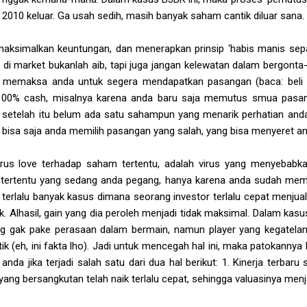
 2010 keluar. Ga usah sedih, masih banyak saham cantik diluar sana.
emaksimalkan keuntungan, dan menerapkan prinsip ‘habis manis sepah
 di market bukanlah aib, tapi juga jangan kelewatan dalam bergonta-
 memaksa anda untuk segera mendapatkan pasangan (baca: beli s
100% cash, misalnya karena anda baru saja memutus smua pasang
etelah itu belum ada satu sahampun yang menarik perhatian and
bisa saja anda memilih pasangan yang salah, yang bisa menyeret an
i virus love terhadap saham tertentu, adalah virus yang menyebab
ertentu yang sedang anda pegang, hanya karena anda sudah memp
h terlalu banyak kasus dimana seorang investor terlalu cepat menj
k. Alhasil, gain yang dia peroleh menjadi tidak maksimal. Dalam kasu
ng gak pake perasaan dalam bermain, namun player yang kegatelan s
ik (eh, ini fakta lho). Jadi untuk mencegah hal ini, maka patokannya b
anda jika terjadi salah satu dari dua hal berikut: 1. Kinerja terbaru 
ang bersangkutan telah naik terlalu cepat, sehingga valuasinya menj