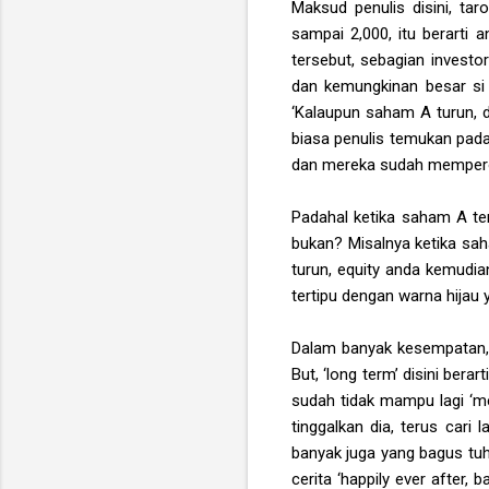
Maksud penulis disini, ta
sampai 2,000, itu berart
tersebut, sebagian invest
dan kemungkinan besar si 
‘Kalaupun saham A turun, d
biasa penulis temukan pad
dan mereka sudah memperol
Padahal ketika saham A ter
bukan? Misalnya ketika sa
turun, equity anda kemudia
tertipu dengan warna hijau 
Dalam banyak kesempatan, p
But, ‘long term’ disini bera
sudah tidak mampu lagi ‘m
tinggalkan dia, terus car
banyak juga yang bagus tu
cerita ‘happily ever after,