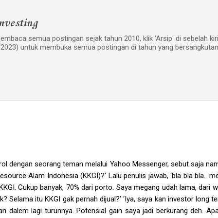
Langsung ke konten utama
nvesting
mbaca semua postingan sejak tahun 2010, klik 'Arsip' di sebelah kiri w
 2023) untuk membuka semua postingan di tahun yang bersangkutan
brol dengan seorang teman melalui Yahoo Messenger, sebut saja nam
source Alam Indonesia (KKGI)?’ Lalu penulis jawab, ‘bla bla bla.. 
KGI. Cukup banyak, 70% dari porto. Saya megang udah lama, dari w
 Selama itu KKGI gak pernah dijual?’ ‘Iya, saya kan investor long t
n dalem lagi turunnya. Potensial gain saya jadi berkurang deh. A