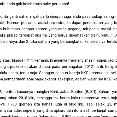
baik, anda gak boleh main pake perasaan!
nta ganti saham, gak perlu disuruh juga anda pasti cukup sering 
ktif. Namun jika anda adalah investor, terdapat pendekatan yan
 hubungan dengan saham yang anda pegang, tak peduli meski di
is pribadi terdapat dua hal yang harus diperhatikan disini, yaitu 1. J
ebelumnya, dan 2. Jika saham yang bersangkutan kenaikannya terlalu
atas, hingga FY11 kemarin, kinerjanya memang masih super, jadi poi
 yang diperkirakan akan dicapai pada pertengahan 2012 nanti, ternya
erlalu cepat, tentu saja. Sebagus apapun kinerja KKGI, namun dia be
pa pemberitaan soal pajak ekspor sekalipun, adalah wajar jika KKGI k
2, contoh kasusnya mungkin Bank Jabar Banten (BJBR). Saham yang
ang tahun 2010 lalu, sehingga tak heran kalau sahamnya terus saja
el 1,700 (pernah kita bahas juga di blog ini). Tapi sejak Q3,
rnyata tidak seperti yang diharapkan, dan itu masih berlanjut sampa
 nggak kemana-mana. Dalam kasus BJBR ini, maka proses ‘pemutusa