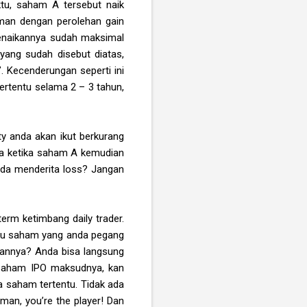
ktu, saham A tersebut naik
man dengan perolehan gain
kenaikannya sudah maksimal
yang sudah disebut diatas,
. Kecenderungan seperti ini
rtentu selama 2 – 3 tahun,
ty anda akan ikut berkurang
ka ketika saham A kemudian
anda menderita loss? Jangan
erm ketimbang daily trader.
-waktu saham yang anda pegang
kannya? Anda bisa langsung
m-saham IPO maksudnya, kan
 saham tertentu. Tidak ada
 man, you’re the player! Dan