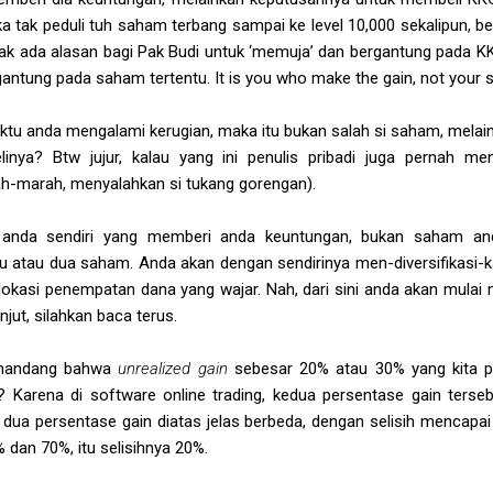
a tak peduli tuh saham terbang sampai ke level 10,000 sekalipun, be
tidak ada alasan bagi Pak Budi untuk ‘memuja’ dan bergantung pada KK
gantung pada saham tertentu. It is
you
who make the gain,
not
your s
aktu anda mengalami kerugian, maka itu bukan salah si saham, melain
nya? Btw jujur, kalau yang ini penulis pribadi juga pernah me
ah-marah, menyalahkan si tukang gorengan).
anda sendiri yang memberi anda keuntungan, bukan saham an
u atau dua saham. Anda akan dengan sendirinya men-diversifikasi-k
okasi penempatan dana yang wajar. Nah, dari sini anda akan mulai
jut, silahkan baca terus.
emandang bahwa
unrealized gain
sebesar 20% atau 30% yang kita pe
 Karena di software online trading, kedua persentase gain ters
l dua persentase gain diatas jelas berbeda, dengan selisih mencapa
 dan 70%, itu selisihnya 20%.