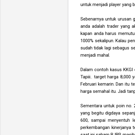
untuk menjadi player yang 
Sebenarnya untuk urusan go
anda adalah trader yang a
kapan anda harus memutus
1000% sekalipun. Kalau penul
sudah tidak lagi sebagus s
menjadi mahal.
Dalam contoh kasus KKGI di
Tapiii.. target harga 8,000
Februari kemarin. Dan itu t
harga semahal itu. Jadi tan
Sementara untuk poin no. 
yang begitu digdaya sepanj
600, sampai menyentuh lev
perkembangan kinerjanya te
saat ini saham BJBR masih