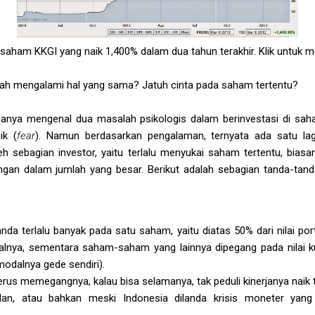
saham KKGI yang naik 1,400% dalam dua tahun terakhir. Klik untuk
nah mengalami hal yang sama? Jatuh cinta pada saham tertentu?
anya mengenal dua masalah psikologis dalam berinvestasi di sah
ik (
fear
). Namun berdasarkan pengalaman, ternyata ada satu lag
eh sebagian investor, yaitu terlalu menyukai saham tertentu, bias
an dalam jumlah yang besar. Berikut adalah sebagian tanda-tanda
a terlalu banyak pada satu saham, yaitu diatas 50% dari nilai po
salnya, sementara saham-saham yang lainnya dipegang pada nilai k
modalnya gede sendiri).
rus memegangnya, kalau bisa selamanya, tak peduli kinerjanya naik 
an, atau bahkan meski Indonesia dilanda krisis moneter yan