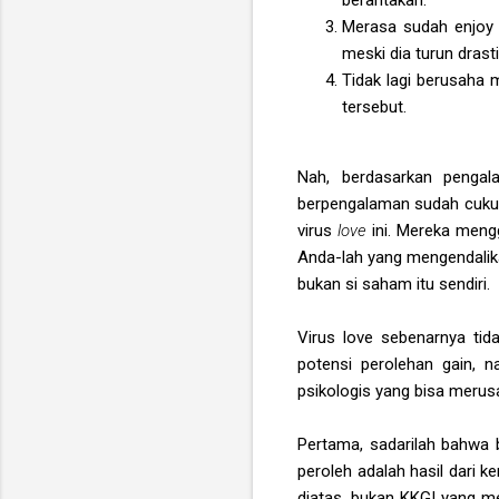
Merasa sudah enjoy d
meski dia turun drast
Tidak lagi berusaha 
tersebut.
Nah, berdasarkan pengala
berpengalaman sudah cukup
virus
love
ini. Mereka mengg
Anda
-lah yang mengendali
bukan si saham itu sendiri.
Virus love sebenarnya tid
potensi perolehan gain, 
psikologis yang bisa merusa
Pertama, sadarilah bahwa
peroleh adalah hasil dari
diatas, bukan KKGI yang m