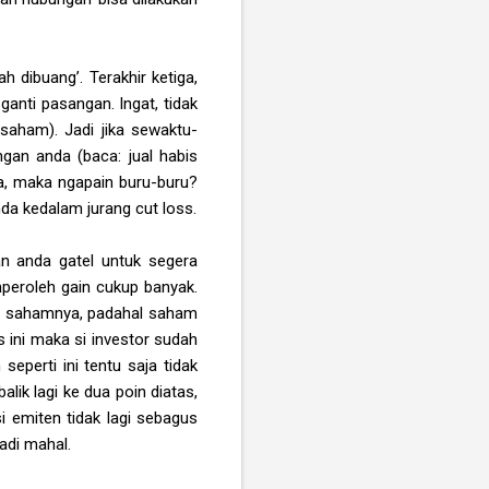
 dibuang’. Terakhir ketiga,
ganti pasangan. Ingat, tidak
aham). Jadi jika sewaktu-
an anda (baca: jual habis
a, maka ngapain buru-buru?
da kedalam jurang cut loss.
kan anda gatel untuk segera
eroleh gain cukup banyak.
ual sahamnya, padahal saham
s ini maka si investor sudah
eperti ini tentu saja tidak
alik lagi ke dua poin diatas,
si emiten tidak lagi sebagus
adi mahal.