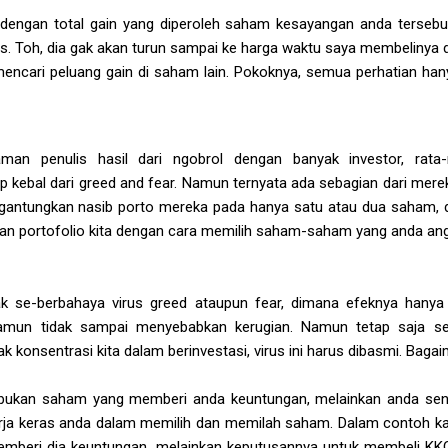
engan total gain yang diperoleh saham kesayangan anda tersebut, 
is. Toh, dia gak akan turun sampai ke harga waktu saya membelinya d
mencari peluang gain di saham lain. Pokoknya, semua perhatian ha
man penulis hasil dari ngobrol dengan banyak investor, rata
 kebal dari greed and fear. Namun ternyata ada sebagian dari mer
antungkan nasib porto mereka pada hanya satu atau dua saham, dan
kan portofolio kita dengan cara memilih saham-saham yang anda an
ak se-berbahaya virus greed ataupun fear, dimana efeknya hany
namun tidak sampai menyebabkan kerugian. Namun tetap saja s
k konsentrasi kita dalam berinvestasi, virus ini harus dibasmi. Bag
 bukan saham yang memberi anda keuntungan, melainkan
anda send
 kerja keras anda dalam memilih dan memilah saham. Dalam contoh k
emberi dia keuntungan, melainkan
keputusannya
untuk membeli KKGI