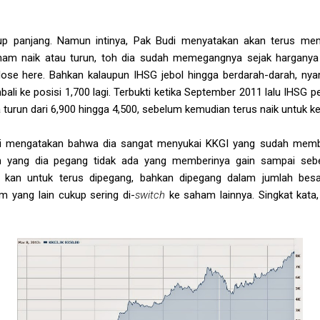
up panjang. Namun intinya, Pak Budi menyatakan akan terus m
ham naik atau turun, toh dia sudah memegangnya sejak harganya
lose here. Bahkan kalaupun IHSG jebol hingga berdarah-darah, nyar
ali ke posisi 1,700 lagi. Terbukti ketika September 2011 lalu IHSG
 turun dari 6,900 hingga 4,500, sebelum kemudian terus naik untuk kem
Budi mengatakan bahwa dia sangat menyukai KKGI yang sudah memb
 yang dia pegang tidak ada yang memberinya gain sampai sebes
 kan untuk terus dipegang, bahkan dipegang dalam jumlah besa
 yang lain cukup sering di-
switch
ke saham lainnya. Singkat kata, 