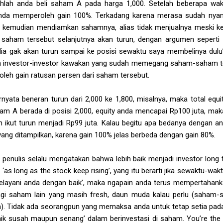
rohlah anda beli saham A pada harga 1,000. Setelah beberapa wa
i anda memperoleh gain 100%. Terkadang karena merasa sudah nya
or kemudian mendiamkan sahamnya, alias tidak menjualnya meski 
saham tersebut selanjutnya akan turun, dengan argumen seperti 
ia gak akan turun sampai ke posisi sewaktu saya membelinya dulu’
a investor-investor kawakan yang sudah memegang saham-saham te
eh gain ratusan persen dari saham tersebut.
nyata beneran turun dari 2,000 ke 1,800, misalnya, maka total equi
ham A berada di posisi 2,000, equity anda mencapai Rp100 juta, ma
n ikut turun menjadi Rp99 juta. Kalau begitu apa bedanya dengan 
yang ditampilkan, karena gain 100% jelas berbeda dengan gain 80%.
enulis selalu mengatakan bahwa lebih baik menjadi investor long t
rti ‘as long as the stock keep rising’, yang itu berarti jika sewaktu
elayani anda dengan baik’, maka ngapain anda terus mempertahan
i lagi saham lain yang masih fresh, daun muda kalau perlu (saha
h). Tidak ada seorangpun yang memaksa anda untuk tetap setia pada
 baik susah maupun senang’ dalam berinvestasi di saham. You’re the