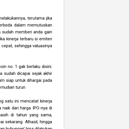
melakukannya, terutama jika
g berbeda dalam memutuskan
a sudah memberi anda gain
ika kinerja terbaru si emiten
 cepat, sehingga valuasinya
n no. 1 gak berlaku disini.
ta sudah dicapai sejak akhir
lum siap untuk dihargai pada
emudian turun.
 satu ini mencatat kinerja
 naik dari harga IPO-nya di
 masih di tahun yang sama,
i sekarang. Alhasil, hingga
n hubungan’ bisa dilakukan