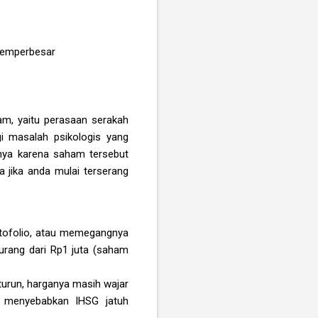
 memperbesar
am, yaitu perasaan serakah
i masalah psikologis yang
anya karena saham tersebut
 jika anda mulai terserang
rtofolio, atau memegangnya
urang dari Rp1 juta (saham
turun, harganya masih wajar
g menyebabkan IHSG jatuh