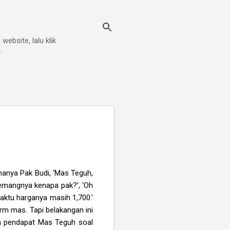
ebsite, lalu klik
.
anya Pak Budi, ‘Mas Teguh,
memangnya kenapa pak?’, ‘Oh
aktu harganya masih 1,700.’
erm mas. Tapi belakangan ini
pa pendapat Mas Teguh soal