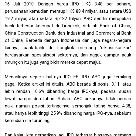
16 Juli 2010. Dengan harga IPO HK$ 3.48 per saham,
perusahaan kemudian meraup HK$ 88.4 milyar, atau setara US$
19.2 milyar, atau setara Rp182 trilyun. ABC sendiri merupakan
bank terbesar keempat di Tiongkok, setelah Bank of China,
China Construction Bank, dan Industrial and Commercial Bank
of China. Berbeda dengan Indonesia dan juga negara-negara
lainnya, bank-bank di Tiongkok memang ‘diklasifikasikan’
berdasarkan spesialisasi sektornya, dan nggak campur aduk
(mungkin itu juga yang bikin mereka cepat maju).
Menariknya seperti hal-nya IPO FB, IPO ABC juga terbilang
gagal. Ketika artikel ini ditulis, ABC berada di posisi 3.11, atau
lebih rendah 10.6% dibanding harga IPO-nya, padahal sudah
lewat hampir dua tahun. Saham ABC bukannya tidak pernah
naik, namun posisi tertingginya semenjak listing hanya 4.38,
atau hanya lebih tinggi 25.9% dibanding harga IPO-nya, sebelum
kemudian dia turun lagi.
Dan kalau kita perhatikan lagi, IPO terbesar biasanya memang