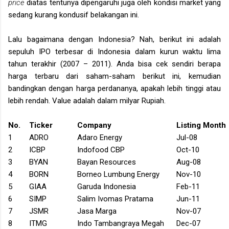
price
diatas tentunya dipengaruhi juga oleh kondisi market yang
sedang kurang kondusif belakangan ini.
Lalu bagaimana dengan Indonesia? Nah, berikut ini adalah
sepuluh IPO terbesar di Indonesia dalam kurun waktu lima
tahun terakhir (2007 – 2011). Anda bisa cek sendiri berapa
harga terbaru dari saham-saham berikut ini, kemudian
bandingkan dengan harga perdananya, apakah lebih tinggi atau
lebih rendah. Value adalah dalam milyar Rupiah.
No.
Ticker
Company
Listing Month
1
ADRO
Adaro Energy
Jul-08
2
ICBP
Indofood CBP
Oct-10
3
BYAN
Bayan Resources
Aug-08
4
BORN
Borneo
Lumbung Energy
Nov-10
5
GIAA
Garuda
Indonesia
Feb-11
6
SIMP
Salim Ivomas Pratama
Jun-11
7
JSMR
Jasa Marga
Nov-07
8
ITMG
Indo Tambangraya Megah
Dec-07