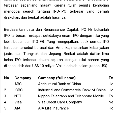
terbesar sepanjang masa? Karena itulah penulis kemudian
mencoba search tentang IPO-IPO terbesar yang pernah
dilakukan, dan berikut adalah hasilnya.
Berdasarkan data dari Renaissance Capital, IPO FB bukanlah
IPO terbesar. Terdapat setidaknya enam IPO dengan nilai yang
lebih besar dari IPO FB. Yang mengejutkan, tidak semua IPO
terbesar tersebut berasal dari Amerika, melainkan kebanyakan
justru dari Tiongkok dan Jepang. Berikut adalah daftar lima
belas IPO terbesar dalam sejarah, dengan nilai saham yang
dilepas lebih dari US$ 10 milyar. Value adalah dalam jutaan US$.
No.
Company
Company (full name)
E
1
ABC
Agricultural Bank of
China
Ho
2
ICBC
Industrial and Commercial Bank of
China
Ho
3
NTT
Nippon Telegraph and Telephone
Mobile
To
4
Visa
Visa Credit Card Company
Ne
5
AIA
AIA Life Insurance
Ho