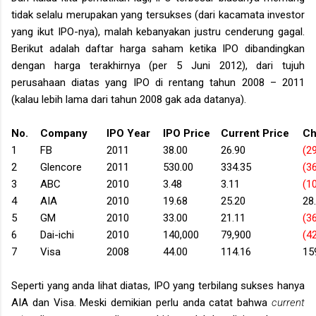
tidak selalu merupakan yang tersukses (dari kacamata investor
yang ikut IPO-nya), malah kebanyakan justru cenderung gagal.
Berikut adalah daftar harga saham ketika IPO dibandingkan
dengan harga terakhirnya (per 5 Juni 2012), dari tujuh
perusahaan diatas yang IPO di rentang tahun 2008 – 2011
(kalau lebih lama dari tahun 2008 gak ada datanya).
No.
Company
IPO Year
IPO Price
Current Price
Ch
1
FB
2011
38.00
26.90
(29
2
Glencore
2011
530.00
334.35
(36
3
ABC
2010
3.48
3.11
(10
4
AIA
2010
19.68
25.20
28
5
GM
2010
33.00
21.11
(36
6
Dai-ichi
2010
140,000
79,900
(42
7
Visa
2008
44.00
114.16
15
Seperti yang anda lihat diatas, IPO yang terbilang sukses hanya
AIA dan Visa. Meski demikian perlu anda catat bahwa
current