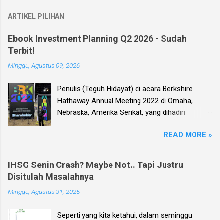
ARTIKEL PILIHAN
Ebook Investment Planning Q2 2026 - Sudah
Terbit!
Minggu, Agustus 09, 2026
Penulis (Teguh Hidayat) di acara Berkshire
Hathaway Annual Meeting 2022 di Omaha,
Nebraska, Amerika Serikat, yang dihadiri
langsung oleh investor legendaris Warren
READ MORE »
Buffett dan mitranya Alm. Charlie Munger. Dear
investor, seperti biasa setiap kuartal alias tiga
bulan sekali, penulis membuat Ebook
IHSG Senin Crash? Maybe Not.. Tapi Justru
Investment Planning (EIP, dengan format PDF)
Disitulah Masalahnya
yang berisi kumpulan analisis fundamental
Minggu, Agustus 31, 2025
saham-saham pilihan di Bursa Efek Indonesia
(BEI), yang kali ini didasarkan pada laporan
Seperti yang kita ketahui, dalam seminggu
keuangan para emiten untuk periode Q2 2026 .