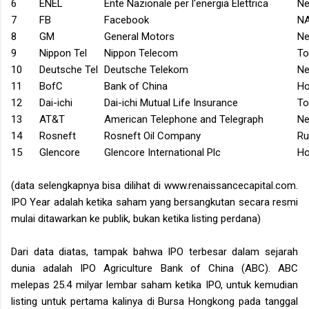
6
ENEL
Ente Nazionale per l'energia Elettrica
Ne
7
FB
Facebook
N
8
GM
General Motors
Ne
9
Nippon
Tel
Nippon
Telecom
To
10
Deutsche Tel
Deutsche Telekom
Ne
11
BofC
Bank of
China
Ho
12
Dai-ichi
Dai-ichi Mutual Life Insurance
To
13
AT&T
American Telephone and Telegraph
Ne
14
Rosneft
Rosneft Oil Company
Ru
15
Glencore
Glencore International Plc
Ho
(data selengkapnya bisa dilihat di www.renaissancecapital.com.
IPO Year adalah ketika saham yang bersangkutan secara resmi
mulai ditawarkan ke publik, bukan ketika listing perdana)
Dari data diatas, tampak bahwa IPO terbesar dalam sejarah
dunia adalah IPO Agriculture Bank of China (ABC). ABC
melepas 25.4 milyar lembar saham ketika IPO, untuk kemudian
listing untuk pertama kalinya di Bursa Hongkong pada tanggal