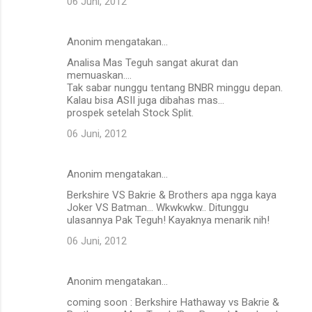
06 Juni, 2012
e
n
Anonim mengatakan…
t
Analisa Mas Teguh sangat akurat dan
a
memuaskan....
Tak sabar nunggu tentang BNBR minggu depan.
r
Kalau bisa ASII juga dibahas mas...
prospek setelah Stock Split.
06 Juni, 2012
Anonim mengatakan…
Berkshire VS Bakrie & Brothers apa ngga kaya
Joker VS Batman... Wkwkwkw.. Ditunggu
ulasannya Pak Teguh! Kayaknya menarik nih!
06 Juni, 2012
Anonim mengatakan…
coming soon : Berkshire Hathaway vs Bakrie &