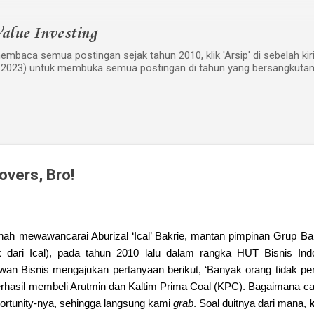
Langsung ke konten utama
alue Investing
mbaca semua postingan sejak tahun 2010, klik 'Arsip' di sebelah kiri w
 2023) untuk membuka semua postingan di tahun yang bersangkutan
Lovers, Bro!
rnah mewawancarai Aburizal ‘Ical’ Bakrie, mantan pimpinan Grup Ba
ik dari Ical), pada tahun 2010 lalu dalam rangka HUT Bisnis In
wan Bisnis mengajukan pertanyaan berikut, ‘Banyak orang tidak pe
hasil membeli Arutmin dan Kaltim Prima Coal (KPC). Bagaimana ca
ortunity-nya, sehingga langsung kami
grab
. Soal duitnya dari mana,