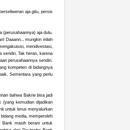
rseliweran aja gitu, persis
a (perusahaannya) aja dulu.
an! Daaann... mungkin inilah
engakuisisi, mendivestasi,
 sendiri. Tak heran, karena
olaan perusahaannya sendiri.
ang kompeten di bidangnya
aik. Sementara yang perlu
nan bahwa Bakrie bisa jadi
k (yang kemudian dijadikan
ank untuk terus menyalurkan
di bidang media, memperoleh
 Bank masih berani untuk
irektur dari Deutsche Bank