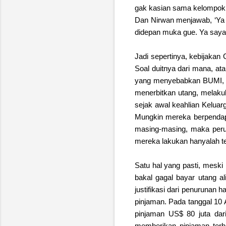
gak kasian sama kelompok 
Dan Nirwan menjawab, ‘Ya g
didepan muka gue. Ya sayan
Jadi sepertinya, kebijakan
Soal duitnya dari mana, ata
yang menyebabkan BUMI, da
menerbitkan utang, melakuk
sejak awal keahlian Keluarg
Mungkin mereka berpendap
masing-masing, maka peru
mereka lakukan hanyalah te
Satu hal yang pasti, mesk
bakal gagal bayar utang a
justifikasi dari penurunan
pinjaman. Pada tanggal 10 
pinjaman US$ 80 juta da
memberikan pinjaman terha