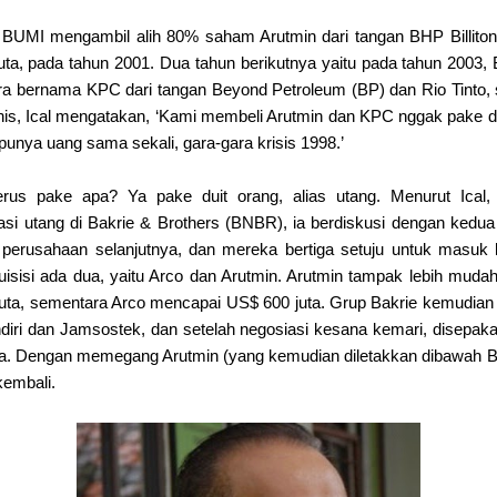
, BUMI mengambil alih 80% saham Arutmin dari tangan BHP Billito
 juta, pada tahun 2001. Dua tahun berikutnya yaitu pada tahun 2003
a bernama KPC dari tangan Beyond Petroleum (BP) dan Rio Tinto, s
s, Ical mengatakan, ‘Kami membeli Arutmin dan KPC nggak pake du
punya uang sama sekali, gara-gara krisis 1998.’
erus pake apa? Ya pake duit orang, alias utang. Menurut Ical,
asi utang di Bakrie & Brothers (BNBR), ia berdiskusi dengan kedua
perusahaan selanjutnya, dan mereka bertiga setuju untuk masuk ke
isisi ada dua, yaitu Arco dan Arutmin. Arutmin tampak lebih mudah
juta, sementara Arco mencapai US$ 600 juta. Grup Bakrie kemudi
andiri dan Jamsostek, dan setelah negosiasi kesana kemari, disepa
ta. Dengan memegang Arutmin (yang kemudian diletakkan dibawah B
kembali.