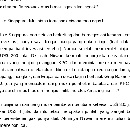
ndiri sama Jamsostek masih mau ngasih lagi nggak?’
a ke Singapura dulu, siapa tahu bank disana mau ngasih.’
ke Singapura, dan setelah berkeliling dan bernegosiasi kesana kem
investasi, hanya saja dengan bunga yang cukup tinggi (Ical tida
keempat bank investasi tersebut). Namun setelah memperoleh pinjam
US$ 300 juta. Disinilah Nirwan kembali menunjukkan keahliann
haan yang menjadi pelanggan KPC, dan meminta mereka membaya
mbalan bahwa mereka akan diberi diskon ataupun keuntungan lainny
Jepang, Tiongkok, dan Eropa, dan sekali lagi ia berhasil. Grup Bakr
 300 juta yang merupakan uang muka pembelian batubara dari KP
a sendiri masih belum menjadi milik mereka. Amazing, isn’t it?
pinjaman dan uang muka pembelian batubara sebesar US$ 300 jut
sar US$ 4 juta, dan itu tetap merupakan jumlah yang sangat bes
 bener-bener gak punya duit. Akhirnya Nirwan menemui pihak ba
menelpon Ical.