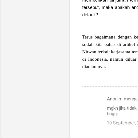
tersebut, maka apakah and
default?
Terus bagaimana dengan ker
sudah kita bahas di artike
Nirwan terkait kerjasama te
di Indonesia, namun diluar
diantaranya.
Anonim menga
K
mgkn jika tida
o
tinggi
m
10 September,
e
n