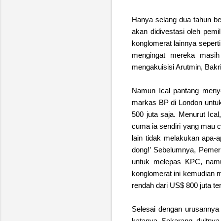
Hanya selang dua tahun ber
akan didivestasi oleh pemi
konglomerat lainnya seperti
mengingat mereka masih 
mengakuisisi Arutmin, Bak
Namun Ical pantang menye
markas BP di London untuk
500 juta saja. Menurut Ic
cuma ia sendiri yang mau 
lain tidak melakukan apa-
dong!’ Sebelumnya, Pemer
untuk melepas KPC, namun 
konglomerat ini kemudian 
rendah dari US$ 800 juta te
Selesai dengan urusannya
katanya. Sekarang, duitnya