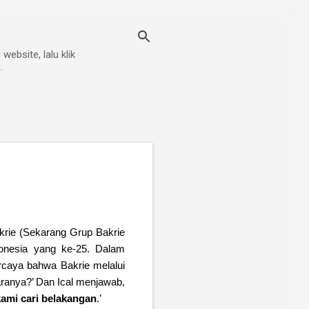
ebsite, lalu klik
.
krie (Sekarang Grup Bakrie
donesia yang ke-25. Dalam
rcaya bahwa Bakrie melalui
ranya?’ Dan Ical menjawab,
kami cari belakangan
.’