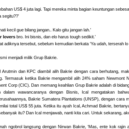
ambahan US$ 4 juta lagi. Tapi mereka minta bagian keuntungan sebes
 segitu??'
hati kecil gue bilang jangan.. Kalo gitu jangan lah.’
r lovers
bro. Ini bisnis, dan elo harus tough sedikit.’
t adiknya tersebut, sebelum kemudian berkata ‘Ya udah, terserah lo 
mi menjadi milik Grup Bakrie.
 Arutmin dan KPC diambil alih Bakrie dengan cara berhutang, mak
g. Termasuk ketika Bakrie mengambil alih 24% saham Newmont Nu
ment Corp (CIC). Dan memang keahlian Grup Bakrie adalah di bidang
h dalam wawancaranya dengan Bisnis, Ical mengatakan bahwa
rusahaannya, Bakrie Sumatera Plantations (UNSP), dengan cara m
ilai total US$ 55 juta. Ketika itu ayah Ical, Achmad Bakrie, bertan
banyak itu? Dan Ical menjawab, nanti kita cari. Untuk sekarang, akui
ah ngobrol langsung dengan Nirwan Bakrie, ‘Mas, ente kok rajin a