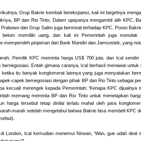
ikutnya, Grup Bakrie kembali berekspansi, kali ini targetnya mengak
liknya, BP dan Rio Tinto. Dalam upayanya mengambil alih KPC, Bak
 Prabowo dan Grup Salim juga berminat terhadap KPC. Posisi Bakrie 
belum memiliki uang, dan kali ini Pemerintah juga menolak
rie memperoleh pinjaman dari Bank Mandiri dan Jamsostek, yang 
rah. Pemilik KPC meminta harga US$ 700 juta, dan Ical sendiri
 bernegosiasi. Entah gimana caranya, Ical berhasil menawar unt
al, ketika itu banyak konglomerat lainnya yang juga menyatakan be
capek-capek bernegosiasi dengan pihak BP dan Rio Tinto sebagai pe
apa kecuali merengek kepada Pemerintah: ‘Kenapa KPC dijualnya m
intah memang meminta BP dan Rio Tinto untuk menetapkan harga p
harga tersebut tetap dinilai terlalu mahal oleh para konglomer
marah-marah setelah mengetahui bahwa Bakrie bisa membeli KPC de
rsebut).
 di London, Ical kemudian menemui Nirwan, ‘Wan, gue udah deal
 dari mana?’