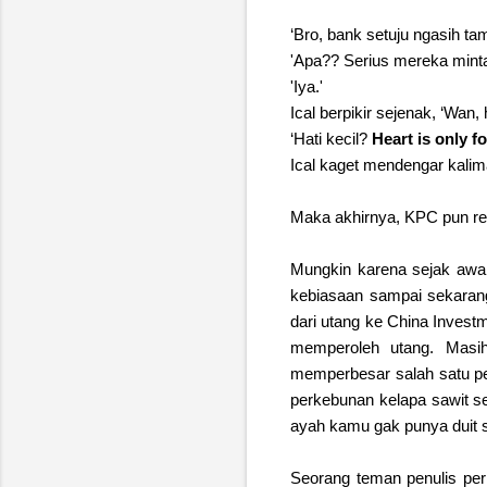
‘Bro, bank setuju ngasih t
'Apa?? Serius mereka minta
'Iya.'
Ical berpikir sejenak, ‘Wan, 
‘Hati kecil?
Heart is only fo
Ical kaget mendengar kalima
Maka akhirnya, KPC pun res
Mungkin karena sejak awal
kebiasaan sampai sekaran
dari utang ke China Invest
memperoleh utang. Masi
memperbesar salah satu pe
perkebunan kelapa sawit sen
ayah kamu gak punya duit se
Seorang teman penulis pern