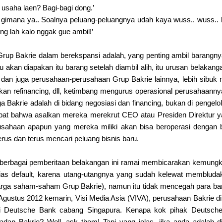
usaha laen? Bagi-bagi dong.’
imana ya.. Soalnya peluang-peluangnya udah kaya wuss.. wuss.. be
g lah kalo nggak gue ambil!’
 Grup Bakrie dalam berekspansi adalah, yang penting ambil barangny
u akan diapakan itu barang setelah diambil alih, itu urusan belakang
n juga perusahaan-perusahaan Grup Bakrie lainnya, lebih sibuk m
an refinancing, dll, ketimbang mengurus operasional perusahaannya
a Bakrie adalah di bidang negosiasi dan financing, bukan di pengel
at bahwa asalkan mereka merekrut CEO atau Presiden Direktur y
sahaan apapun yang mereka miliki akan bisa beroperasi dengan b
rus dan terus mencari peluang bisnis baru.
i berbagai pemberitaan belakangan ini ramai membicarakan kemungki
lias default, karena utang-utangnya yang sudah kelewat membluda
 harga saham-saham Grup Bakrie), namun itu tidak mencegah para b
Agustus 2012 kemarin, Visi Media Asia (VIVA), perusahaan Bakrie 
ri Deutsche Bank cabang Singapura. Kenapa kok pihak Deutsche
dap Bakrie? Well, ask them! Tapi yang jelas, jika anda adalah d