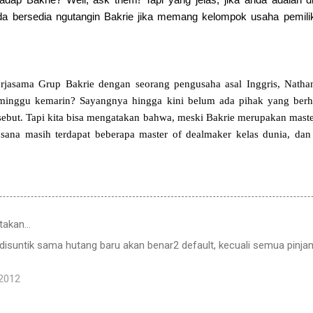
a bersedia ngutangin Bakrie jika memang kelompok usaha pemili
jasama Grup Bakrie dengan seorang pengusaha asal Inggris, Nathani
l minggu kemarin? Sayangnya hingga kini belum ada pihak yang berh
rsebut. Tapi kita bisa mengatakan bahwa, meski Bakrie merupakan mas
 sana masih terdapat beberapa master of dealmaker kelas dunia, dan 
takan…
k disuntik sama hutang baru akan benar2 default, kecuali semua pinj
 2012