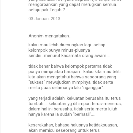
mengorbankan yang dapat merugikan semua.
setuju pak Teguh ?
03 Januari, 2013
Anonim mengatakan…
kalau mau lebih direnungkan lagi...setiap
kelompok punya minus-plusnya
sendiri...menurut kacamata orang awam....
tidak benar bahwa kelompok pertama tidak
punya mimpi atau harapan....kalau kita mau teliti
kita akan mengetahui bahwa seseorang yang
"sukses" mewujudkan mimpinya, tidak serta
merta puas selamanya lalu "nganggur"...
yang terjadi adalah, kekuatan berusaha itu terus
tumbuh......kekuatan yg dihimpun terus-menerus,
dalam hal ini berusaha, tidak serta merta luluh
hanya karena ia sudah "berhasil"....
keserakahan, bahasa halusnya ketidakpuasan,
akan memicu seseorang untuk terus