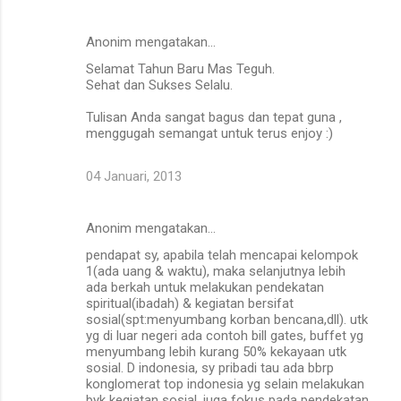
Anonim mengatakan…
Selamat Tahun Baru Mas Teguh.
Sehat dan Sukses Selalu.
Tulisan Anda sangat bagus dan tepat guna ,
menggugah semangat untuk terus enjoy :)
04 Januari, 2013
Anonim mengatakan…
pendapat sy, apabila telah mencapai kelompok
1(ada uang & waktu), maka selanjutnya lebih
ada berkah untuk melakukan pendekatan
spiritual(ibadah) & kegiatan bersifat
sosial(spt:menyumbang korban bencana,dll). utk
yg di luar negeri ada contoh bill gates, buffet yg
menyumbang lebih kurang 50% kekayaan utk
sosial. D indonesia, sy pribadi tau ada bbrp
konglomerat top indonesia yg selain melakukan
byk kegiatan sosial, juga fokus pada pendekatan