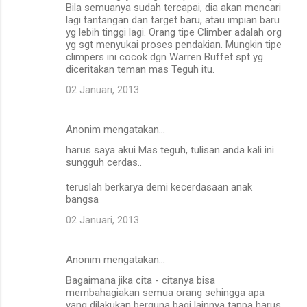
Bila semuanya sudah tercapai, dia akan mencari
lagi tantangan dan target baru, atau impian baru
yg lebih tinggi lagi. Orang tipe Climber adalah org
yg sgt menyukai proses pendakian. Mungkin tipe
climpers ini cocok dgn Warren Buffet spt yg
diceritakan teman mas Teguh itu.
02 Januari, 2013
Anonim mengatakan…
harus saya akui Mas teguh, tulisan anda kali ini
sungguh cerdas..
teruslah berkarya demi kecerdasaan anak
bangsa
02 Januari, 2013
Anonim mengatakan…
Bagaimana jika cita - citanya bisa
membahagiakan semua orang sehingga apa
yang dilakukan berguna bagi lainnya tanpa harus