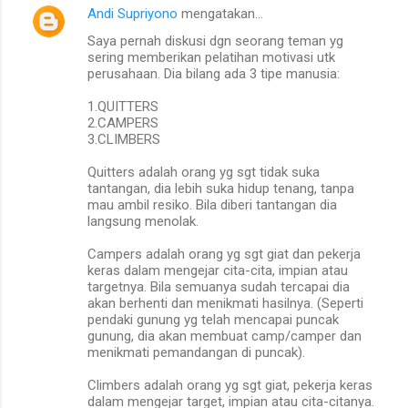
Andi Supriyono
mengatakan…
K
Saya pernah diskusi dgn seorang teman yg
o
sering memberikan pelatihan motivasi utk
m
perusahaan. Dia bilang ada 3 tipe manusia:
e
1.QUITTERS
2.CAMPERS
n
3.CLIMBERS
t
Quitters adalah orang yg sgt tidak suka
a
tantangan, dia lebih suka hidup tenang, tanpa
r
mau ambil resiko. Bila diberi tantangan dia
langsung menolak.
Campers adalah orang yg sgt giat dan pekerja
keras dalam mengejar cita-cita, impian atau
targetnya. Bila semuanya sudah tercapai dia
akan berhenti dan menikmati hasilnya. (Seperti
pendaki gunung yg telah mencapai puncak
gunung, dia akan membuat camp/camper dan
menikmati pemandangan di puncak).
Climbers adalah orang yg sgt giat, pekerja keras
dalam mengejar target, impian atau cita-citanya.