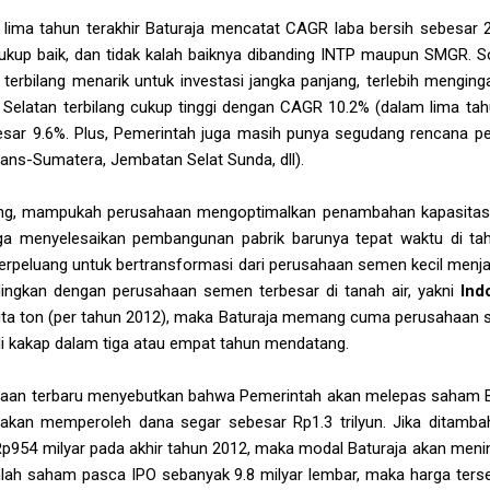
 lima tahun terakhir Baturaja mencatat CAGR laba bersih sebesar 
cukup baik, dan tidak kalah baiknya dibanding INTP maupun SMGR. S
ja terbilang menarik untuk investasi jangka panjang, terlebih mengi
elatan terbilang cukup tinggi dengan CAGR 10.2% (dalam lima tahun t
sar 9.6%. Plus, Pemerintah juga masih punya segudang rencana pe
rans-Sumatera, Jembatan Selat Sunda, dll).
ang, mampukah perusahaan mengoptimalkan penambahan kapasitas p
uga menyelesaikan pembangunan pabrik barunya tepat waktu di t
berpeluang untuk bertransformasi dari perusahaan semen kecil men
dingkan dengan perusahaan semen terbesar di tanah air, yakni
Ind
uta ton (per tahun 2012), maka Baturaja memang cuma perusahaan s
di kakap dalam tiga atau empat tahun mendatang.
taan terbaru menyebutkan bahwa Pemerintah akan melepas saham B
akan memperoleh dana segar sebesar Rp1.3 trilyun. Jika ditamba
 Rp954 milyar pada akhir tahun 2012, maka modal Baturaja akan men
lah saham pasca IPO sebanyak 9.8 milyar lembar, maka harga ter