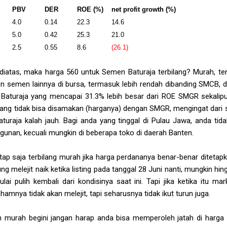
PBV
DER
ROE (%)
net profit growth (%)
4.0
0.14
22.3
14.6
5.0
0.42
25.3
21.0
2.5
0.55
8.6
(26.1)
 diatas, maka harga 560 untuk Semen Baturaja terbilang? Murah, ten
en semen lainnya di bursa, termasuk lebih rendah dibanding SMCB, d
 Baturaja yang mencapai 31.3% lebih besar dari ROE SMGR sekalipu
mang tidak bisa disamakan (harganya) dengan SMGR, mengingat dari 
aturaja kalah jauh. Bagi anda yang tinggal di Pulau Jawa, anda t
gunan, kecuali mungkin di beberapa toko di daerah Banten.
tap saja terbilang murah jika harga perdananya benar-benar ditetap
ng melejit naik ketika listing pada tanggal 28 Juni nanti, mungkin hin
lai pulih kembali dari kondisinya saat ini. Tapi jika ketika itu ma
mnya tidak akan melejit, tapi seharusnya tidak ikut turun juga.
n murah begini jangan harap anda bisa memperoleh jatah di harga 