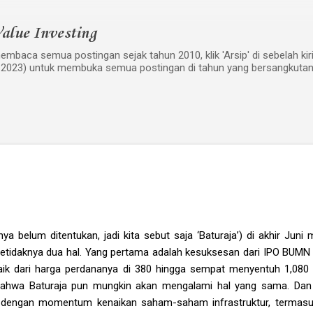
Langsung ke konten utama
alue Investing
mbaca semua postingan sejak tahun 2010, klik 'Arsip' di sebelah kiri w
 2023) untuk membuka semua postingan di tahun yang bersangkutan
a belum ditentukan, jadi kita sebut saja ‘Baturaja’) di akhir Jun
 setidaknya dua hal. Yang pertama adalah kesuksesan dari IPO BUMN
aik dari harga perdananya di 380 hingga sempat menyentuh 1,080 se
bahwa Baturaja pun mungkin akan mengalami hal yang sama. Dan
n dengan momentum kenaikan saham-saham infrastruktur, terma