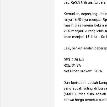
cap
Rp5.5 trilyun
. Itu bera
Kemudian, sepanjang tahun 
milyar, EPS-nya menjadi
Rp
masih bias karena belum m
20% menjadi kurang lebih
R
akan menjadi
15.4 kali
. So 
Lalu, berikut adalah bebera
DER: 0.26 kali
ROE: 31.3%
Net Profit Growth: 18.6%
Dan berikut ini adalah ko
yang sudah listing di bur
(SMCB). Price disini adala
bahwa harga tersebut sudah