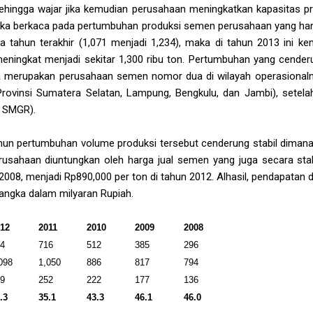
sehingga wajar jika kemudian perusahaan meningkatkan kapasitas pr
jika berkaca pada pertumbuhan produksi semen perusahaan yang han
a tahun terakhir (1,071 menjadi 1,234), maka di tahun 2013 ini k
meningkat menjadi sekitar 1,300 ribu ton. Pertumbuhan yang cender
ja merupakan perusahaan semen nomor dua di wilayah operasional
 Provinsi Sumatera Selatan, Lampung, Bengkulu, dan Jambi), setel
i SMGR).
amun pertumbuhan volume produksi tersebut cenderung stabil dimana
erusahaan diuntungkan oleh harga jual semen yang juga secara stabil
2008, menjadi Rp890,000 per ton di tahun 2012. Alhasil, pendapatan d
, angka dalam milyaran Rupiah.
012
2011
2010
2009
2008
54
716
512
385
296
098
1,050
886
817
794
99
252
222
177
136
.3
35.1
43.3
46.1
46.0