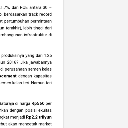
21.7%, dan ROE antara 30 –
o, berdasarkan track record
ngat pertumbuhan permintaan
erakhir), lebih tinggi dari
mbangunan infrastruktur di
roduksinya yang dari 1.25
ahun 2016? Jika jawabannya
jadi perusahaan semen kelas
ocement
dengan kapasitas
emen kelas teri. Namun teri
aturaja di harga
Rp560
per
hkan dengan posisi ekuitas
ingkat menjadi
Rp2.2 trilyun
sebut akan mencetak market