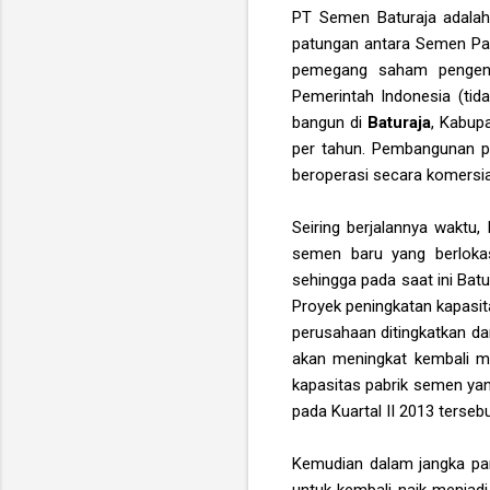
PT Semen Baturaja adalah
patungan antara Semen Pa
pemegang saham pengenda
Pemerintah Indonesia (tid
bangun di
Baturaja
, Kabup
per tahun. Pembangunan pa
beroperasi secara komersia
Seiring berjalannya waktu
semen baru yang berloka
sehingga pada saat ini Batu
Proyek peningkatan kapasita
perusahaan ditingkatkan dar
akan meningkat kembali me
kapasitas pabrik semen yang
pada Kuartal II 2013 tersebu
Kemudian dalam jangka pan
untuk kembali naik menjad