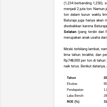
(1,234 berbanding 1,250), 
menjadi 2 juta ton. Namun 
ton dalam kurun waktu lim
Baturaja juga hanya akan 
disebabkan karena Batura
Selatan
(yang terdiri dari
merupakan anak usaha dar
Meski terbilang lambat, n
lima tahun terakhir, dan p
Rp748,000 per ton di tahun 
naik terus. Berikut datanya
Tahun
2
Ekuitas
9
Pendapatan
1,
Laba Bersih
2
ROE (%)
31