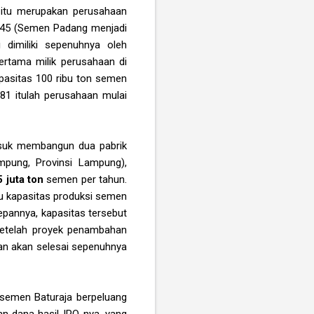
 itu merupakan perusahaan
 45 (Semen Padang menjadi
dimiliki sepenuhnya oleh
ertama milik perusahaan di
apasitas 100 ribu ton semen
81 itulah perusahaan mulai
masuk membangun dua pabrik
pung, Provinsi Lampung),
5 juta ton
semen per tahun.
itu kapasitas produksi semen
depannya, kapasitas tersebut
 setelah proyek penambahan
lkan akan selesai sepenuhnya
 semen Baturaja berpeluang
n dana hasil IPO-nya, yang