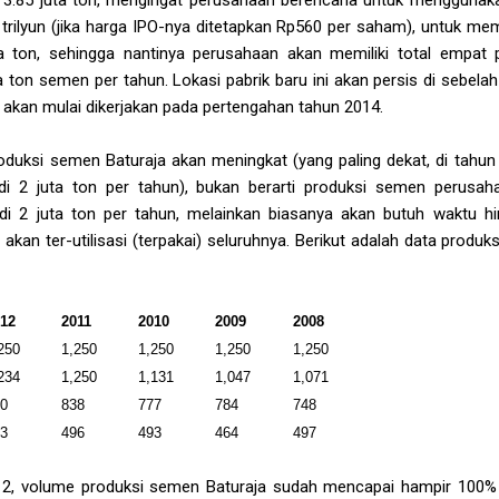
 trilyun (jika harga IPO-nya ditetapkan Rp560 per saham), untuk 
a ton, sehingga nantinya perusahaan akan memiliki total empat
a ton semen per tahun. Lokasi pabrik baru ini akan persis di sebel
a akan mulai dikerjakan pada pertengahan tahun 2014.
uksi semen Baturaja akan meningkat (yang paling dekat, di tahun 
di 2 juta ton per tahun), bukan berarti produksi semen perusa
di 2 juta ton per tahun, melainkan biasanya akan butuh waktu h
 akan ter-utilisasi (terpakai) seluruhnya. Berikut adalah data pro
012
2011
2010
2009
2008
250
1,250
1,250
1,250
1,250
234
1,250
1,131
1,047
1,071
90
838
777
784
748
93
496
493
464
497
12, volume produksi semen Baturaja sudah mencapai hampir 100% 