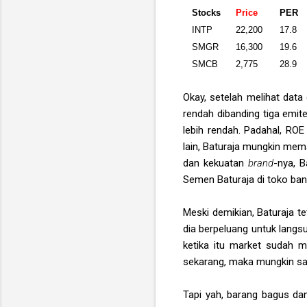
Stocks
Price
PER
INTP
22,200
17.8
SMGR
16,300
19.6
SMCB
2,775
28.9
Okay, setelah melihat data
rendah dibanding tiga emit
lebih rendah. Padahal, ROE
lain, Baturaja mungkin me
dan kekuatan
brand
-nya, B
Semen Baturaja di toko ban
Meski demikian, Baturaja te
dia berpeluang untuk langsu
ketika itu market sudah mu
sekarang, maka mungkin saha
Tapi yah, barang bagus da