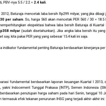
rti, PBV-nya 5.5 / 2.2 =
2.4 kali
.
2012, Baturaja mencetak laba bersih Rp299 milyar, yang jika dibag
30 per saham
. So, harga 560 akan mencetak PER 560 / 30 = 18.5 ka
emperhitungkan ekspektasi bahwa laba bersih Baturaja di Kuartal 
p358 milyar
(sudah disetahunkan). Jika angka laba bersih itu yang
let say, kita pakai PER yang yang sebesar 15.4 kali ini saja.
pa indikator fundamental penting Baturaja berdasarkan kinerjanya per
mparasi fundamental berdasarkan laporan keuangan Kuartal I 2013, 
sa, yakni Indocement Tunggal Prakasa (INTP), Semen Indonesia (S
h berdasarkan penutupan harga saham pada hari Senin, tanggal 10 J
 termasuk efek tekanan penurunan IHSG yang terjadi akhir-akhir ini: