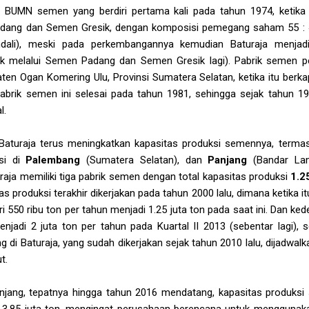
 BUMN semen yang berdiri pertama kali pada tahun 1974, ketika
dang dan Semen Gresik, dengan komposisi pemegang saham 55 :
li), meski pada perkembangannya kemudian Baturaja menjadi 
ak melalui Semen Padang dan Semen Gresik lagi). Pabrik semen p
aten Ogan Komering Ulu, Provinsi Sumatera Selatan, ketika itu berk
brik semen ini selesai pada tahun 1981, sehingga sejak tahun 19
l.
, Baturaja terus meningkatkan kapasitas produksi semennya, ter
si di
Palembang
(Sumatera Selatan), dan
Panjang
(Bandar Lam
raja memiliki tiga pabrik semen dengan total kapasitas produksi
1.2
s produksi terakhir dikerjakan pada tahun 2000 lalu, dimana ketika 
i 550 ribu ton per tahun menjadi 1.25 juta ton pada saat ini. Dan ke
njadi 2 juta ton per tahun pada Kuartal II 2013 (sebentar lagi),
 di Baturaja, yang sudah dikerjakan sejak tahun 2010 lalu, dijadwa
t.
jang, tepatnya hingga tahun 2016 mendatang, kapasitas produksi
i 3.85 juta ton, mengingat perusahaan berencana untuk menggunaka