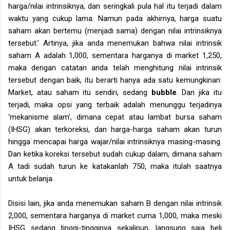
harga/nilai intrinsiknya, dan seringkali pula hal itu terjadi dalam
waktu yang cukup lama. Namun pada akhirnya, harga suatu
saham akan bertemu (menjadi sama) dengan nilai intrinsiknya
tersebut.’ Artinya, jika anda menemukan bahwa nilai intrinsik
saham A adalah 1,000, sementara harganya di market 1,250,
maka dengan catatan anda telah menghitung nilai intrinsik
tersebut dengan baik, itu berarti hanya ada satu kemungkinan:
Market, atau saham itu sendiri, sedang
bubble
. Dan jika itu
terjadi, maka opsi yang terbaik adalah menunggu terjadinya
‘mekanisme alam’, dimana cepat atau lambat bursa saham
(IHSG) akan terkoreksi, dan harga-harga saham akan turun
hingga mencapai harga wajar/nilai intrinsiknya masing-masing.
Dan ketika koreksi tersebut sudah cukup dalam, dimana saham
A tadi sudah turun ke katakanlah 750, maka itulah saatnya
untuk belanja.
Disisi lain, jika anda menemukan saham B dengan nilai intrinsik
2,000, sementara harganya di market cuma 1,000, maka meski
IHSG sedang tinggi-tingginya sekalipun, langsung saja beli