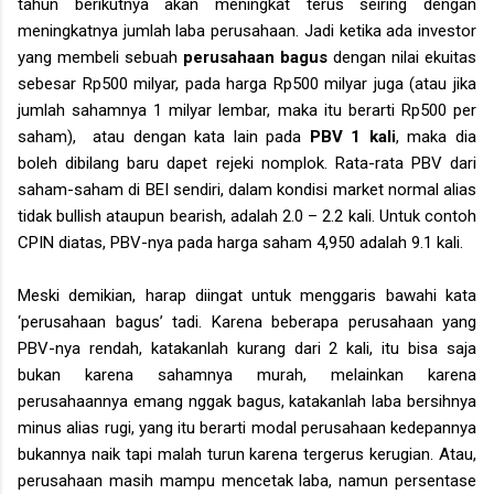
tahun berikutnya akan meningkat terus seiring dengan
meningkatnya jumlah laba perusahaan. Jadi ketika ada investor
yang membeli sebuah
perusahaan bagus
dengan nilai ekuitas
sebesar Rp500 milyar, pada harga Rp500 milyar juga (atau jika
jumlah sahamnya 1 milyar lembar, maka itu berarti Rp500 per
saham), atau dengan kata lain pada
PBV 1 kali
, maka dia
boleh dibilang baru dapet rejeki nomplok. Rata-rata PBV dari
saham-saham di BEI sendiri, dalam kondisi market normal alias
tidak bullish ataupun bearish, adalah 2.0 – 2.2 kali. Untuk contoh
CPIN diatas, PBV-nya pada harga saham 4,950 adalah 9.1 kali.
Meski demikian, harap diingat untuk menggaris bawahi kata
‘perusahaan bagus’ tadi. Karena beberapa perusahaan yang
PBV-nya rendah, katakanlah kurang dari 2 kali, itu bisa saja
bukan karena sahamnya murah, melainkan karena
perusahaannya emang nggak bagus, katakanlah laba bersihnya
minus alias rugi, yang itu berarti modal perusahaan kedepannya
bukannya naik tapi malah turun karena tergerus kerugian. Atau,
perusahaan masih mampu mencetak laba, namun persentase