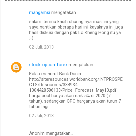
mangamsi
mengatakan…
K
salam. terima kasih sharing nya mas. ini yang
o
saya nantikan bberapa hari ini. kayaknya ini juga
m
hasil diskusi dengan pak Lo Kheng Hong itu ya
:-)
e
02 Juli, 2013
n
t
stock-option-forex
mengatakan…
a
Kalau menurut Bank Dunia
r
http://siteresources.worldbank.org/INTPROSPE
CTS/Resources/334934-
1304428586133/Price_Forecast_May13.pdf
harga coal hanya akan naik 5% di 2020 (7
tahun), sedangkan CPO harganya akan turun 7
tahun lagi
02 Juli, 2013
Anonim mengatakan…