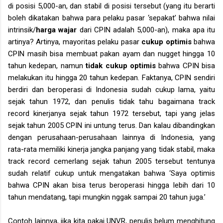
di posisi 5,000-an, dan stabil di posisi tersebut (yang itu berarti
boleh dikatakan bahwa para pelaku pasar ‘sepakat’ bahwa nilai
intrinsik/
harga wajar
dari CPIN adalah 5,000-an), maka apa itu
artinya? Artinya, mayoritas pelaku pasar
cukup optimis
bahwa
CPIN masih bisa membuat pakan ayam dan nugget hingga 10
tahun kedepan, namun
tidak cukup optimis
bahwa CPIN bisa
melakukan itu hingga 20 tahun kedepan. Faktanya, CPIN sendiri
berdiri dan beroperasi di Indonesia sudah cukup lama, yaitu
sejak tahun 1972, dan penulis tidak tahu bagaimana track
record kinerjanya sejak tahun 1972 tersebut, tapi yang jelas
sejak tahun 2005 CPIN ini untung terus. Dan kalau dibandingkan
dengan perusahaan-perusahaan lainnya di Indonesia, yang
rata-rata memiliki kinerja jangka panjang yang tidak stabil, maka
track record cemerlang sejak tahun 2005 tersebut tentunya
sudah relatif cukup untuk mengatakan bahwa ‘Saya optimis
bahwa CPIN akan bisa terus beroperasi hingga lebih dari 10
tahun mendatang, tapi mungkin nggak sampai 20 tahun juga.’
Contoh lainnya, jika kita pakai UNVR, penulis belum menghitung