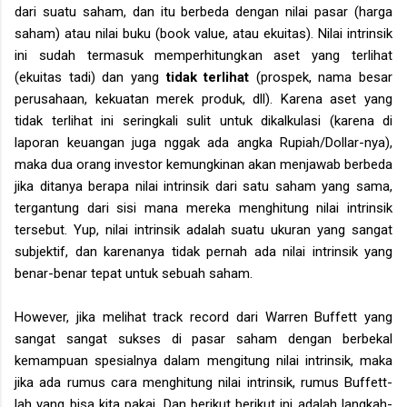
dari suatu saham, dan itu berbeda dengan nilai pasar (harga
saham) atau nilai buku (book value, atau ekuitas). Nilai intrinsik
ini sudah termasuk memperhitungkan aset yang terlihat
(ekuitas tadi) dan yang
tidak terlihat
(prospek, nama besar
perusahaan, kekuatan merek produk, dll). Karena aset yang
tidak terlihat ini seringkali sulit untuk dikalkulasi (karena di
laporan keuangan juga nggak ada angka Rupiah/Dollar-nya),
maka dua orang investor kemungkinan akan menjawab berbeda
jika ditanya berapa nilai intrinsik dari satu saham yang sama,
tergantung dari sisi mana mereka menghitung nilai intrinsik
tersebut. Yup, nilai intrinsik adalah suatu ukuran yang sangat
subjektif, dan karenanya tidak pernah ada nilai intrinsik yang
benar-benar tepat untuk sebuah saham.
However, jika melihat track record dari Warren Buffett yang
sangat sangat sukses di pasar saham dengan berbekal
kemampuan spesialnya dalam mengitung nilai intrinsik, maka
jika ada rumus cara menghitung nilai intrinsik, rumus Buffett-
lah yang bisa kita pakai. Dan berikut berikut ini adalah langkah-