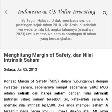
Langsung ke konten utama
Indonesia & US Value Investing
By Teguh Hidayat. Untuk membaca semua
postingan sejak tahun 2010, klik 'Arsip' di sebelah
kiri website, lalu klik angka tahunnya (misalnya
2023) untuk membuka semua postingan di tahun
yang bersangkutan.
Menghitung Margin of Safety, dan Nilai
Intrinsik Saham
Selasa, Juli 02, 2013
Konsep Margin of Safety (MOS), dalam hubungannya dengan
investasi saham, sebenarnya sangat sederhana, yaitu: MOS
adalah
selisih
dari
harga saham
dengan
nilai intrinsik
(intrinsic value) saham tersebut. So, katakanlah saham A
memiliki nilai intrinsik Rp1,500. Jika anda membeli saham A
tersebut pada harga Rp1,000, maka diskon atau MOS-nya