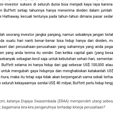
-investor sukses di seluruh dunia bisa menjadi kaya raya karena c
en Buffett setiap tahunnya hanya menerima dividen dalam jumlah 
ire Hathaway, kecuali tentunya pada tahun-tahun dimana pasar sedan
dalah seorang investor jangka panjang, namun sebaiknya jangan terl
nda suatu hari nanti benar-benar bisa hidup hanya dari dividen,
i aset dari perusahaan-perusahaan yang sahamnya yang anda pegang
en yang anda terima itu sendiri. Dan ketika capital gain (yang bes
ebanyak sebagian kecil saja untuk kebutuhan sehari-hari, sementar
n Buffett selama ini hanya hidup dari gaji sebesar US$ 100,000 atau
 untuk mengubah gaya hidupnya dan menghabiskan katakanlah US$ 
-hura, maka itu tetap saja tidak akan berpengaruh sama sekali terha
eluruh kekayaannya senilai US$ 40 milyar, Buffett perlu hidup hingg
 com, katanya Erajaya Swasembada (ERAA) memperoleh utang sebesar
, bagaimana kira-kira pengaruhnya terhadap kinerja perusahaan?