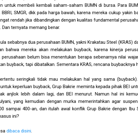
un untuk membeli kembali saham-saham BUMN di bursa. Para BUMN i
BRI, SMGR, dkk pada harga bawah, karena mereka cukup yakin b
sangat rendah jika dibandingkan dengan kualitas fundamental perusah
a. Dan ternyata memang benar.
tu pula sebabnya dua perusahaan BUMN, yakni Krakatau Steel (KRAS) d
n bahwa mereka akan melakukan buyback, karena kinerja perus
a perusahaan belum bisa menentukan berapa sebenarnya nilai wa
kan buyback, tapi dibatalkan. Sementara KRAS, rencana buybacknya h
ertentu seringkali tidak mau melakukan hal yang sama (buyback). 
untuk keperluan buyback, Grup Bakrie meminta kepada pihak BEI 
ak anjlok lebih dalam lagi, dan BEI menurut. Namun hal ini kemud
Mulyani, yang kemudian dengan murka memerintahkan agar suspensi
000 sampai 400-an, dan itulah awal konflik Grup Bakrie dengan Ibu 
kasus ini?
bisa
dibaca disini
.