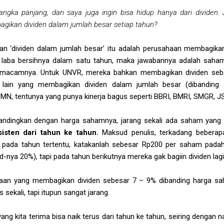
jangka panjang, dan saya juga ingin bisa hidup hanya dari dividen.
gikan dividen dalam jumlah besar setiap tahun?
n ‘dividen dalam jumlah besar’ itu adalah perusahaan membagika
l laba bersihnya dalam satu tahun, maka jawabannya adalah sah
emacamnya. Untuk UNVR, mereka bahkan membagikan dividen seba
 lain yang membagikan dividen dalam jumlah besar (dibanding 
N, tentunya yang punya kinerja bagus seperti BBRI, BMRI, SMGR, 
bandingkan dengan harga sahamnya, jarang sekali ada saham yang
sisten dari tahun ke tahun.
Maksud penulis, terkadang bebera
o pada tahun tertentu, katakanlah sebesar Rp200 per saham pada
d-nya 20%), tapi pada tahun berikutnya mereka gak bagiin dividen lagi
aan yang membagikan dividen sebesar 7 – 9% dibanding harga sah
sekali, tapi itupun sangat jarang.
 yang kita terima bisa naik terus dari tahun ke tahun, seiring dengan 