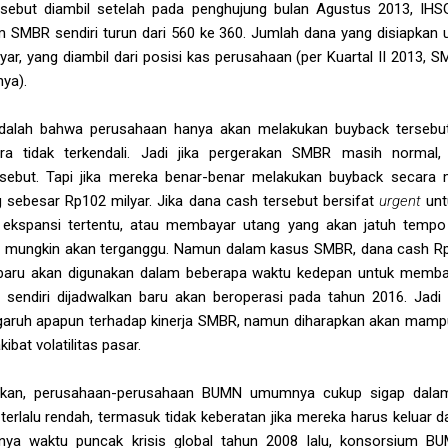
ersebut diambil setelah pada penghujung bulan Agustus 2013, IHS
 SMBR sendiri turun dari 560 ke 360. Jumlah dana yang disiapkan 
r, yang diambil dari posisi kas perusahaan (per Kuartal II 2013, S
nya).
 adalah bahwa perusahaan hanya akan melakukan buyback tersebut j
 tidak terkendali. Jadi jika pergerakan SMBR masih normal
sebut. Tapi jika mereka benar-benar melakukan buyback secara 
 sebesar Rp102 milyar. Jika dana cash tersebut bersifat
urgent
unt
 ekspansi tertentu, atau membayar utang yang akan jatuh temp
 mungkin akan terganggu. Namun dalam kasus SMBR, dana cash Rp1
g baru akan digunakan dalam beberapa waktu kedepan untuk memba
u sendiri dijadwalkan baru akan beroperasi pada tahun 2016. Jadi
ngaruh apapun terhadap kinerja SMBR, namun diharapkan akan ma
kibat volatilitas pasar.
atikan, perusahaan-perusahaan BUMN umumnya cukup sigap dala
terlalu rendah, termasuk tidak keberatan jika mereka harus keluar d
hnya waktu puncak krisis global tahun 2008 lalu, konsorsium