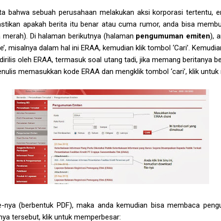
a bahwa sebuah perusahaan melakukan aksi korporasi tertentu, ent
stikan apakah berita itu benar atau cuma rumor, anda bisa mem
 merah). Di halaman berikutnya (halaman
pengumuman emiten
),
de’, misalnya dalam hal ini ERAA, kemudian klik tombol ‘Cari’. Kemudi
irilis oleh ERAA, termasuk soal utang tadi, jika memang beritanya be
penulis memasukkan kode ERAA dan mengklik tombol ‘cari’, klik untu
le-nya (berbentuk PDF), maka anda kemudian bisa membaca peng
ya tersebut, klik untuk memperbesar: