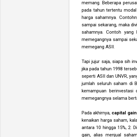
memang. Beberapa perusah
pada tahun tertentu modal
harga sahamnya. Contohny
sampai sekarang, maka div
sahamnya. Contoh yang l
memegangnya sampai sekara
memegang ASII.
Tapi jujur saja, siapa si
jika pada tahun 1998 terse
seperti ASII dan UNVR, yan
jumlah seluruh saham di B
kemampuan berinvestasi 
memegangnya selama bert
Pada akhirnya,
capital gai
kenaikan harga saham, kala
antara 10 hingga 15%, 2. D
gain, alias menjual sah