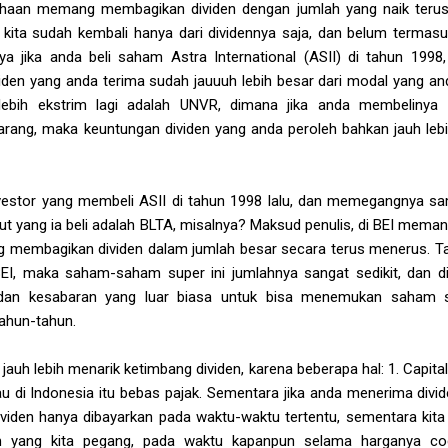
aan memang membagikan dividen dengan jumlah yang naik terus 
 kita sudah kembali hanya dari dividennya saja, dan belum termasu
a jika anda beli saham Astra International (ASII) di tahun 19
iden yang anda terima sudah jauuuh lebih besar dari modal yang an
ebih ekstrim lagi adalah UNVR, dimana jika anda membelinya
ng, maka keuntungan dividen yang anda peroleh bahkan jauh lebih
h investor yang membeli ASII di tahun 1998 lalu, dan memegangnya 
but yang ia beli adalah BLTA, misalnya? Maksud penulis, di BEI mem
g membagikan dividen dalam jumlah besar secara terus menerus. Ta
EI, maka saham-saham super ini jumlahnya sangat sedikit, dan dip
dan kesabaran yang luar biasa untuk bisa menemukan saham sep
ahun-tahun.
n
jauh lebih menarik ketimbang dividen, karena beberapa hal: 1. Capita
u di Indonesia itu bebas pajak. Sementara jika anda menerima divid
ividen hanya dibayarkan pada waktu-waktu tertentu, sementara kita 
am yang kita pegang, pada waktu kapanpun selama harganya coc