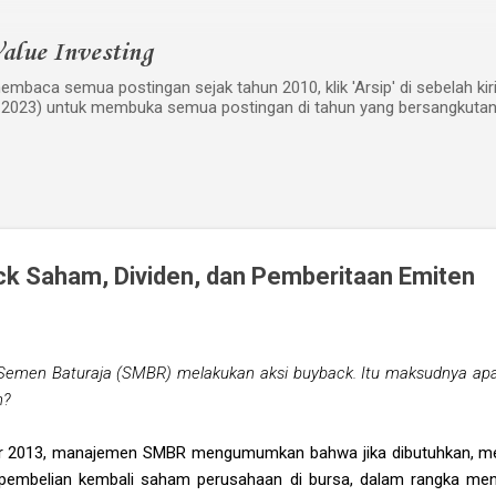
Langsung ke konten utama
alue Investing
mbaca semua postingan sejak tahun 2010, klik 'Arsip' di sebelah kiri w
 2023) untuk membuka semua postingan di tahun yang bersangkutan
ck Saham, Dividen, dan Pemberitaan Emiten
 Semen Baturaja (SMBR) melakukan aksi buyback. Itu maksudnya ap
n?
r 2013, manajemen SMBR mengumumkan bahwa jika dibutuhkan, me
 pembelian kembali saham perusahaan di bursa, dalam rangka me