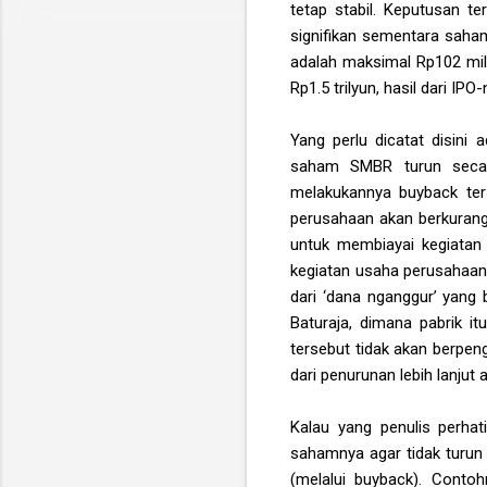
tetap stabil. Keputusan t
signifikan sementara saham
adalah maksimal Rp102 milya
Rp1.5 trilyun, hasil dari IPO-
Yang perlu dicatat disini
saham SMBR turun secara
melakukannya buyback ter
perusahaan akan berkurang
untuk membiayai kegiatan
kegiatan usaha perusahaan
dari ‘dana nganggur’ yan
Baturaja, dimana pabrik it
tersebut tidak akan berpe
dari penurunan lebih lanjut a
Kalau yang penulis perh
sahamnya agar tidak turun 
(melalui buyback). Conto