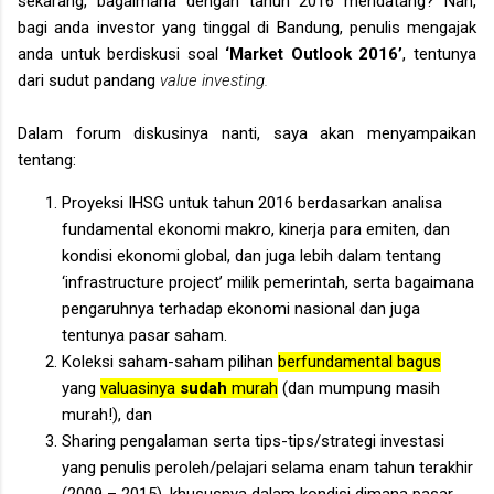
sekarang, bagaimana dengan tahun 2016 mendatang? Nah
,
bagi anda investor yang tinggal di
Bandung,
penulis mengajak
anda untuk berdiskusi soal
‘Market Outlook 201
6’
, tentunya
dari sudut pandang
value invest
ing
.
Dalam forum diskusinya nanti, saya akan menyampaikan
tentang:
Proyeksi IHSG untuk tahun 2016 berdasarkan analisa
fundamental ekonomi makro, kinerja para emiten, dan
kondisi ekonomi global, dan juga lebih dalam tentang
‘infrastructure project’ milik pemerintah, serta bagaimana
pengaruhnya terhadap ekonomi nasional dan juga
tentunya pasar saham.
Koleksi saham-saham pilihan
berfundamental bagus
yang
valuasinya
sudah
murah
(dan mumpung masih
murah!), dan
Sharing pengalaman serta tips-tips/strategi investasi
yang penulis peroleh/pelajari selama enam tahun terakhir
(2009 – 2015), khususnya dalam kondisi dimana pasar