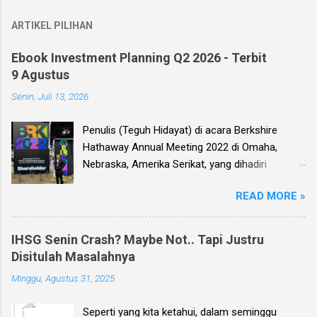
ARTIKEL PILIHAN
Ebook Investment Planning Q2 2026 - Terbit
9 Agustus
Senin, Juli 13, 2026
Penulis (Teguh Hidayat) di acara Berkshire
Hathaway Annual Meeting 2022 di Omaha,
Nebraska, Amerika Serikat, yang dihadiri
langsung oleh investor legendaris Warren
READ MORE »
Buffett dan mitranya Alm. Charlie Munger. Dear
investor, seperti biasa setiap kuartal alias tiga
bulan sekali, penulis membuat Ebook
IHSG Senin Crash? Maybe Not.. Tapi Justru
Investment Planning (EIP, dengan format PDF)
Disitulah Masalahnya
yang berisi kumpulan analisis fundamental
Minggu, Agustus 31, 2025
saham-saham pilihan di Bursa Efek Indonesia
(BEI), yang kali ini didasarkan pada laporan
Seperti yang kita ketahui, dalam seminggu
keuangan para emiten untuk periode Q2 2026 .