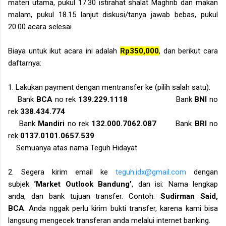
materi utama, pukul 17.30 istirahat shalat Maghrib dan makan
malam, pukul 18.15 lanjut diskusi/tanya jawab bebas, pukul
20.00 acara selesai.
Biaya untuk ikut acara ini adalah
Rp350,000
, dan berikut cara
daftarnya:
1. Lakukan payment dengan mentransfer ke (pilih salah satu):
Bank
BCA
no rek
139.229.1118
Bank
BNI
no
rek
338.434.774
Bank
Mandiri
no rek
132.000.7062.087
Bank
BRI
no
rek
0137.0101.0657.539
S
emuanya atas nama Teguh Hidayat
2. Segera kirim email ke
teguh.idx@gmail.com
dengan
subjek
‘Market Outlook Bandung’
, dan isi: Nama lengkap
anda, dan bank tujuan transfer. Contoh:
Sudirman Said
,
BCA
. Anda nggak perlu kirim bukti transfer, karena
kami
bisa
langsung mengecek transferan anda melalui internet banking.