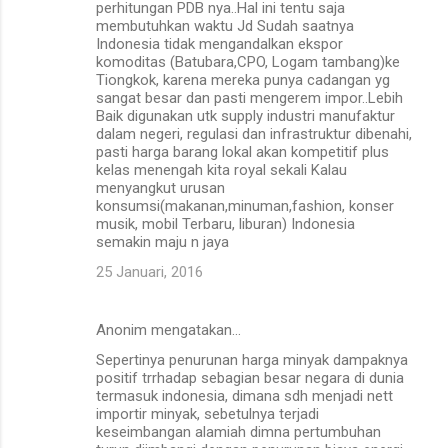
perhitungan PDB nya..Hal ini tentu saja
membutuhkan waktu Jd Sudah saatnya
Indonesia tidak mengandalkan ekspor
komoditas (Batubara,CPO, Logam tambang)ke
Tiongkok, karena mereka punya cadangan yg
sangat besar dan pasti mengerem impor..Lebih
Baik digunakan utk supply industri manufaktur
dalam negeri, regulasi dan infrastruktur dibenahi,
pasti harga barang lokal akan kompetitif plus
kelas menengah kita royal sekali Kalau
menyangkut urusan
konsumsi(makanan,minuman,fashion, konser
musik, mobil Terbaru, liburan) Indonesia
semakin maju n jaya
25 Januari, 2016
Anonim mengatakan…
Sepertinya penurunan harga minyak dampaknya
positif trrhadap sebagian besar negara di dunia
termasuk indonesia, dimana sdh menjadi nett
importir minyak, sebetulnya terjadi
keseimbangan alamiah dimna pertumbuhan