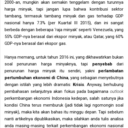
2000-an, mungkin akan semakin tenggelam dengan turunnya
harga minyak, tapi jangan lupa bahwa kontribusi sektor
tambang, termasuk tambang minyak dan gas terhadap GDP
nasional hanya 7.3% (per Kuartal III 2015), dan ini sangat
berbeda dengan beberapa ‘raja minyak’ seperti Venezuela, yang
55% GDP-nya berasal dari ekspor minyak, atau Qatar, yang 60%
GDP-nya berasal dari ekspor gas.
Hanya memang, untuk tahun 2016 ini, yang dikhawatirkan bukan
soal penurunan harga minyaknya, tapi
penyebab
dari
penurunan harga minyak itu sendiri, yakni
perlambatan
pertumbuhan ekonomi di China
, yang sebagian menyebutnya
dengan istilah yang lebih dramatis:
Krisis
. Anyway, berhubung
pembahasan selanjutnya akan fokus pada bagaimana
outlook
perkembangan ekonomi Indonesia kedepan, salah satunya jika
kondisi China terus memburuk (jadi tidak lagi ngomongin soal
minyak), maka kita akan bahas itu minggu depan. Tapi sebelum
nanti artikelnya dipublikasikan, maka silahkan anda tulis analisa
anda masing-masing terkait perkembangan ekonomi nasional