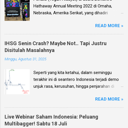
Hathaway Annual Meeting 2022 di Omaha,
Nebraska, Amerika Serikat, yang dihadiri
langsung oleh investor legendaris Warren
READ MORE »
Buffett dan mitranya Alm. Charlie Munger. Dear
investor, seperti biasa setiap kuartal alias tiga
bulan sekali, penulis membuat Ebook
IHSG Senin Crash? Maybe Not.. Tapi Justru
Investment Planning (EIP, dengan format PDF)
Disitulah Masalahnya
yang berisi kumpulan analisis fundamental
Minggu, Agustus 31, 2025
saham-saham pilihan di Bursa Efek Indonesia
(BEI), yang kali ini didasarkan pada laporan
Seperti yang kita ketahui, dalam seminggu
keuangan para emiten untuk periode Q2 2026 .
terakhir ini di seantero Indonesia terjadi demo
Ebook ini diharapkan akan menjadi panduan
unjuk rasa, kerusuhan, hingga penjarahan di
bagi anda (dan juga bagi penulis sendiri) untuk
rumah-rumah pejabat penting negara. Dan
memilih saham yang bagus untuk trading jangka
READ MORE »
karena sampai dengan pagi ini, Minggu 31
pendek, investasi jangka menengah, dan
Agustus, situasi unjuk rasa tersebut masih
panjang.
terjadi, maka penulis sendiri kemudian
Live Webinar Saham Indonesia: Peluang
menerima banyak pertanyaan: Bagaimana nasib
Multibagger! Sabtu 18 Juli
IHSG Senin besok? Apakah bakal anjlok/ crash