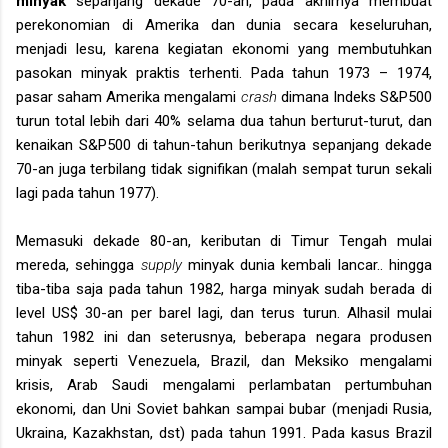
minyak
sepanjang dekade 70-an, pada akhirnya membuat
perekonomian di Amerika dan dunia secara keseluruhan,
menjadi lesu, karena kegiatan ekonomi yang membutuhkan
pasokan minyak praktis terhenti. Pada tahun 1973 – 1974,
pasar saham Amerika mengalami
crash
dimana Indeks S&P500
turun total lebih dari 40% selama dua tahun berturut-turut, dan
kenaikan S&P500 di tahun-tahun berikutnya sepanjang dekade
70-an juga terbilang tidak signifikan (malah sempat turun sekali
lagi pada tahun 1977).
Memasuki dekade 80-an, keributan di Timur Tengah mulai
mereda, sehingga
supply
minyak dunia kembali lancar.. hingga
tiba-tiba saja pada tahun 1982, harga minyak sudah berada di
level US$ 30-an per barel lagi, dan terus turun. Alhasil mulai
tahun 1982 ini dan seterusnya, beberapa negara produsen
minyak seperti Venezuela, Brazil, dan Meksiko mengalami
krisis, Arab Saudi mengalami perlambatan pertumbuhan
ekonomi, dan Uni Soviet bahkan sampai bubar (menjadi Rusia,
Ukraina, Kazakhstan, dst) pada tahun 1991. Pada kasus Brazil