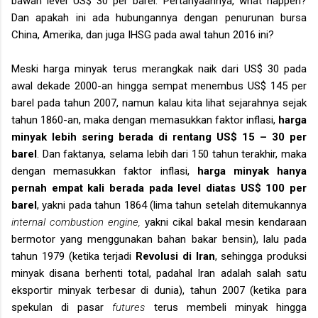
bawah level US$ 30 per barel. Pertanyaannya, what happen?
Dan apakah ini ada hubungannya dengan penurunan bursa
China, Amerika, dan juga IHSG pada awal tahun 2016 ini?
Meski harga minyak terus merangkak naik dari US$ 30 pada
awal dekade 2000-an hingga sempat menembus US$ 145 per
barel pada tahun 2007, namun kalau kita lihat sejarahnya sejak
tahun 1860-an, maka dengan memasukkan faktor inflasi,
harga
minyak lebih sering berada di rentang US$ 15 – 30 per
barel
. Dan faktanya, selama lebih dari 150 tahun terakhir, maka
dengan memasukkan faktor inflasi,
harga minyak hanya
pernah empat kali berada pada level diatas US$ 100 per
barel
, yakni pada tahun 1864 (lima tahun setelah ditemukannya
internal combustion engine,
yakni cikal bakal mesin kendaraan
bermotor yang menggunakan bahan bakar bensin), lalu pada
tahun 1979 (ketika terjadi
Revolusi di Iran
, sehingga produksi
minyak disana berhenti total, padahal Iran adalah salah satu
eksportir minyak terbesar di dunia), tahun 2007 (ketika para
spekulan di pasar
futures
terus membeli minyak hingga