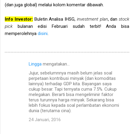
(dan juga global) melalui kolom komentar dibawah.
Info Investor:
Buletin Analisa IHSG,
investment plan
, dan
stock
pick
bulanan edisi Februari sudah terbit! Anda bisa
memperolehnya
disini
.
Lingga
mengatakan…
K
Jujur, sebelumnnya masih belum jelas soal
o
perpetaan kontribusi minyak (dan komoditas
m
lainnya) terhadap GDP kita. Bayangan saya
cukup besar. Tapi ternyata cuma 7.5%. Cukup
e
melegakan. Berarti bisa mengeliminir faktor
terus turunnya harga minyak. Sekarang bisa
n
lebih fokus kepada soal perlambatan ekonomi
t
dunia (terutama cina).
a
24 Januari, 2016
r