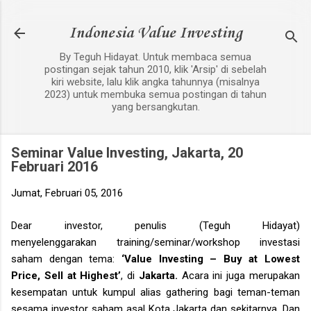
Langsung ke konten utama
Indonesia Value Investing
By Teguh Hidayat. Untuk membaca semua
postingan sejak tahun 2010, klik 'Arsip' di sebelah
kiri website, lalu klik angka tahunnya (misalnya
2023) untuk membuka semua postingan di tahun
yang bersangkutan.
Seminar Value Investing, Jakarta, 20
Februari 2016
Jumat, Februari 05, 2016
Dear investor, penulis
(Teguh Hidayat)
menyelenggarakan training/seminar/workshop investasi
saham dengan tema:
‘Value Investing
– Buy at Lowest
Price, Sell at Highest’
,
di
Jakarta.
Acara ini juga merupakan
kesempatan untuk kumpul alias gathering bagi teman-teman
sesama investor saham asal Kota Jakarta dan sekitarnya. Dan