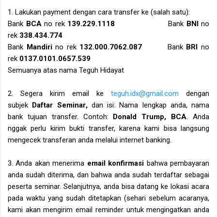
1. Lakukan payment
dengan cara
transfer
ke (salah satu)
:
Bank
BCA
no rek
139.229.1118
Bank
BNI
no
rek
338.434.774
Bank
Mandiri
no rek
132.000.7062
.
087
Bank
BRI
no
rek
0137.0101.0657.539
Semuanya atas nama Teguh Hidayat
2. Segera kirim email ke
teguh.idx@gmail.com
dengan
subjek
Daftar
Seminar
,
dan isi: Nama lengkap anda, nama
bank tujuan transfer. Contoh:
Donald Trump,
BCA
. Anda
nggak perlu kirim bukti transfer, karena
kami
bisa langsung
mengecek transferan anda melalui internet banking.
3. Anda akan menerima
email konfirmasi
bahwa pembayaran
anda sudah diterima, dan bahwa anda sudah terdaftar sebagai
peserta seminar. Selanjutnya, anda bisa datang ke lokasi acara
pada waktu yang sudah ditetapkan
(sehari sebelum acaranya,
kami akan mengirim email reminder untuk mengingatkan anda