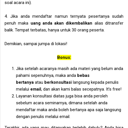
soal acara ini)
.
4.
Jika anda mendaftar namun ternyata pesertanya sudah
penuh maka
uang anda akan dikembalikan
alias ditransfer
balik.
Tempat terbatas, hanya untuk 30 orang peserta.
Demikian, sampai jumpa di lokasi!
Bonus:
Jika setelah acaranya masih ada materi yang belum anda
pahami sepenuhnya, maka anda
bebas
bertanya
atau
berkonsultasi
langsung kepada penulis
melalui
email
, dan akan kami balas secepatnya. It’s free!
Layanan konsultasi diatas juga bisa anda peroleh
sebelum acara seminarnya, dimana setelah anda
mendaftar maka anda boleh bertanya apa saja langsung
dengan penulis melalui email.
Terakhir, ada yang mau ditanyakan terlebih dahulu? Anda bisa