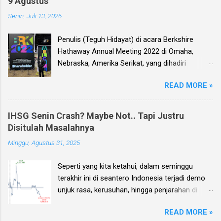
9 Agustus
Senin, Juli 13, 2026
Penulis (Teguh Hidayat) di acara Berkshire
Hathaway Annual Meeting 2022 di Omaha,
Nebraska, Amerika Serikat, yang dihadiri
langsung oleh investor legendaris Warren
READ MORE »
Buffett dan mitranya Alm. Charlie Munger. Dear
investor, seperti biasa setiap kuartal alias tiga
bulan sekali, penulis membuat Ebook
IHSG Senin Crash? Maybe Not.. Tapi Justru
Investment Planning (EIP, dengan format PDF)
Disitulah Masalahnya
yang berisi kumpulan analisis fundamental
Minggu, Agustus 31, 2025
saham-saham pilihan di Bursa Efek Indonesia
(BEI), yang kali ini didasarkan pada laporan
Seperti yang kita ketahui, dalam seminggu
keuangan para emiten untuk periode Q2 2026 .
terakhir ini di seantero Indonesia terjadi demo
Ebook ini diharapkan akan menjadi panduan
unjuk rasa, kerusuhan, hingga penjarahan di
bagi anda (dan juga bagi penulis sendiri) untuk
rumah-rumah pejabat penting negara. Dan
memilih saham yang bagus untuk trading jangka
READ MORE »
karena sampai dengan pagi ini, Minggu 31
pendek, investasi jangka menengah, dan