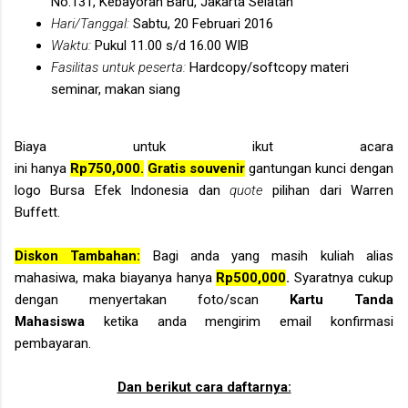
No.131, Kebayoran Baru, Jakarta Selatan
Hari/Tanggal:
Sabtu, 20 Februari 2016
Waktu:
Pukul 11.00 s/d 16.00 WIB
Fasilitas untuk peserta:
Hardcopy/softcopy materi
seminar, makan siang
Biaya
untuk ikut acara
ini
hanya
Rp750,000.
Gratis
souvenir
gantungan kunci dengan
logo Bursa Efek Indonesia dan
quote
pilihan dari Warren
Buffett.
Diskon Tambahan:
Bagi anda yang masih kuliah alias
mahasiwa, maka biayanya hanya
Rp500,000
.
Syaratnya cukup
dengan menyertakan
foto
/scan
Kartu Tanda
Mahasiswa
ketika anda mengirim email konfirmasi
pembayaran.
Dan berikut cara daftarnya: