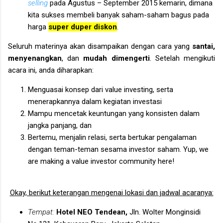
selling
pada Agustus – September 2015 kemarin, dimana
kita sukses membeli banyak saham-saham bagus pada
harga
super duper diskon
.
Seluruh materinya akan disampaikan dengan cara yang
santai,
menyenangkan
, dan
mudah dimengerti
. Setelah mengikuti
acara ini, anda diharapkan:
Menguasai konsep dari value investing, serta
menerapkannya dalam kegiatan investasi
Mampu mencetak keuntungan yang konsisten dalam
jangka panjang, dan
Bertemu, menjalin relasi, serta bertukar pengalaman
dengan teman-teman sesama investor saham. Yup, we
are making a value investor community here!
Okay, berikut keterangan mengenai lokasi dan jadwal acaranya:
Tempat:
Hotel NEO Tendean,
Jln. Wolter Monginsidi