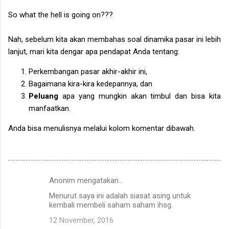
So what the hell is going on???
Nah, sebelum kita akan membahas soal dinamika pasar ini lebih
lanjut, mari kita dengar apa pendapat Anda tentang:
Perkembangan pasar akhir-akhir ini,
Bagaimana kira-kira kedepannya, dan
Peluang
apa yang mungkin akan timbul dan bisa kita
manfaatkan.
Anda bisa menulisnya melalui kolom komentar dibawah.
Anonim mengatakan…
K
Menurut saya ini adalah siasat asing untuk
o
kembali membeli saham saham ihsg.
m
12 November, 2016
e