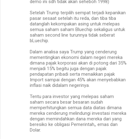
demo ini sdh tidak akan seheboh 1998)
Setelah Trump terpilih sempat terjadi kepanikan
pasar sesaat setelah itu reda, dan tiba tiba
datanglah kekompakan asing untuk melepas
semua saham saham Bluechip sekaligus untuk
saham second line turunnya tidak seberat
bLuechip.
Dalam analisa saya Trump yang cenderung
mementingkan ekonomi dalam negeri mereka
dimana pajak korporasi akan di potong dari 35%
menjadi 15% begitu juga dengan pajak
pendapatan pribadi serta menaikkan pajak
Import sampai dengan 45% akan menyebabkan
inflasi naik didalam negerinya.
Tentu para investor yang melepas saham
saham secara besar besaran sudah
memperhitungkan semua data diatas dimana
mereka cenderung melindungi investasi mereka
dengan memindahkan dana mereka dari yang
beresiko ke obligasi Pemerintah,, emas dan
Dolar.