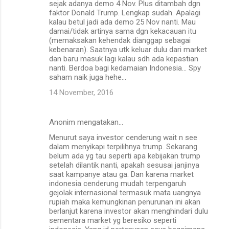
sejak adanya demo 4 Nov. Plus ditambah dgn
faktor Donald Trump. Lengkap sudah. Apalagi
kalau betul jadi ada demo 25 Nov nanti. Mau
damai/tidak artinya sama dgn kekacauan itu
(memaksakan kehendak dianggap sebagai
kebenaran). Saatnya utk keluar dulu dari market
dan baru masuk lagi kalau sdh ada kepastian
nanti. Berdoa bagi kedamaian Indonesia... Spy
saham naik juga hehe...
14 November, 2016
Anonim mengatakan…
Menurut saya investor cenderung wait n see
dalam menyikapi terpilihnya trump. Sekarang
belum ada yg tau seperti apa kebijakan trump
setelah dilantik nanti, apakah sesusai janjinya
saat kampanye atau ga. Dan karena market
indonesia cenderung mudah terpengaruh
gejolak internasional termasuk mata uangnya
rupiah maka kemungkinan penurunan ini akan
berlanjut karena investor akan menghindari dulu
sementara market yg beresiko seperti