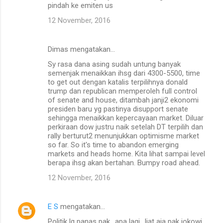
pindah ke emiten us
12 November, 2016
Dimas mengatakan…
Sy rasa dana asing sudah untung banyak
semenjak menaikkan ihsg dari 4300-5500, time
to get out dengan katalis terpilihnya donald
trump dan republican memperoleh full control
of senate and house, ditambah janji2 ekonomi
presiden baru yg pastinya disupport senate
sehingga menaikkan kepercayaan market. Diluar
perkiraan dow justru naik setelah DT terpilih dan
rally berturut2 menunjukkan optimisme market
so far. So it's time to abandon emerging
markets and heads home. Kita lihat sampai level
berapa ihsg akan bertahan. Bumpy road ahead.
12 November, 2016
E S
mengatakan…
Politik lg panas pak.. apa lagi.. liat aja pak jokowi