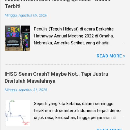
Terbit!
Minggu, Agustus 09, 2026
Penulis (Teguh Hidayat) di acara Berkshire
Hathaway Annual Meeting 2022 di Omaha,
Nebraska, Amerika Serikat, yang dihadiri
langsung oleh investor legendaris Warren
READ MORE »
Buffett dan mitranya Alm. Charlie Munger. Dear
investor, seperti biasa setiap kuartal alias tiga
bulan sekali, penulis membuat Ebook
IHSG Senin Crash? Maybe Not.. Tapi Justru
Investment Planning (EIP, dengan format PDF)
Disitulah Masalahnya
yang berisi kumpulan analisis fundamental
Minggu, Agustus 31, 2025
saham-saham pilihan di Bursa Efek Indonesia
(BEI), yang kali ini didasarkan pada laporan
Seperti yang kita ketahui, dalam seminggu
keuangan para emiten untuk periode Q2 2026 .
terakhir ini di seantero Indonesia terjadi demo
Ebook ini diharapkan akan menjadi panduan
unjuk rasa, kerusuhan, hingga penjarahan di
bagi anda (dan juga bagi penulis sendiri) untuk
rumah-rumah pejabat penting negara. Dan
memilih saham yang bagus untuk trading jangka