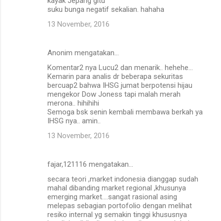
kayak Jepang gitu
suku bunga negatif sekalian. hahaha
13 November, 2016
Anonim mengatakan…
Komentar2 nya Lucu2 dan menarik.. hehehe...
Kemarin para analis dr beberapa sekuritas
bercuap2 bahwa IHSG jumat berpotensi hijau
mengekor Dow Joness tapi malah merah
merona.. hihihihi
Semoga bsk senin kembali membawa berkah ya
IHSG nya.. amin..
13 November, 2016
fajar,121116 mengatakan…
secara teori ,market indonesia dianggap sudah
mahal dibanding market regional ,khusunya
emerging market....sangat rasional asing
melepas sebagian portofolio dengan melihat
resiko internal yg semakin tinggi khususnya