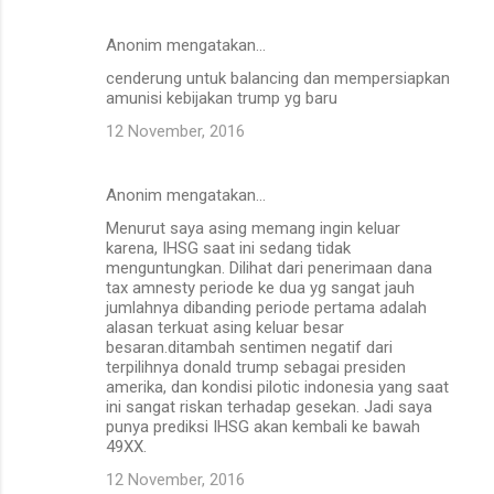
n
Anonim mengatakan…
t
cenderung untuk balancing dan mempersiapkan
a
amunisi kebijakan trump yg baru
r
12 November, 2016
Anonim mengatakan…
Menurut saya asing memang ingin keluar
karena, IHSG saat ini sedang tidak
menguntungkan. Dilihat dari penerimaan dana
tax amnesty periode ke dua yg sangat jauh
jumlahnya dibanding periode pertama adalah
alasan terkuat asing keluar besar
besaran.ditambah sentimen negatif dari
terpilihnya donald trump sebagai presiden
amerika, dan kondisi pilotic indonesia yang saat
ini sangat riskan terhadap gesekan. Jadi saya
punya prediksi IHSG akan kembali ke bawah
49XX.
12 November, 2016