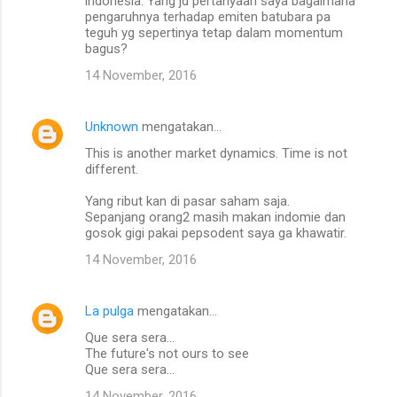
indonesia. Yang jd pertanyaan saya bagaimana
pengaruhnya terhadap emiten batubara pa
teguh yg sepertinya tetap dalam momentum
bagus?
14 November, 2016
Unknown
mengatakan…
This is another market dynamics. Time is not
different.
Yang ribut kan di pasar saham saja.
Sepanjang orang2 masih makan indomie dan
gosok gigi pakai pepsodent saya ga khawatir.
14 November, 2016
La pulga
mengatakan…
Que sera sera...
The future's not ours to see
Que sera sera...
14 November, 2016