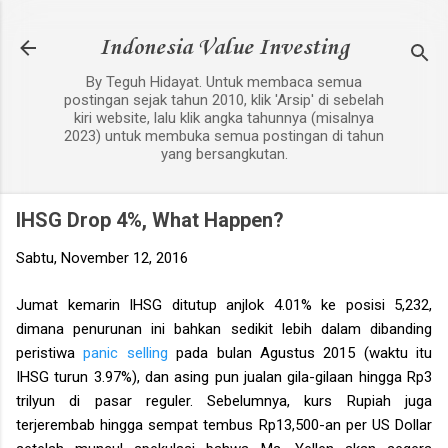
Langsung ke konten utama
Indonesia Value Investing
By Teguh Hidayat. Untuk membaca semua
postingan sejak tahun 2010, klik 'Arsip' di sebelah
kiri website, lalu klik angka tahunnya (misalnya
2023) untuk membuka semua postingan di tahun
yang bersangkutan.
IHSG Drop 4%, What Happen?
Sabtu, November 12, 2016
Jumat kemarin IHSG ditutup anjlok 4.01% ke posisi 5,232,
dimana penurunan ini bahkan sedikit lebih dalam dibanding
peristiwa
panic selling
pada bulan Agustus 2015 (waktu itu
IHSG turun 3.97%), dan asing pun jualan gila-gilaan hingga Rp3
trilyun di pasar reguler. Sebelumnya, kurs Rupiah juga
terjerembab hingga sempat tembus Rp13,500-an per US Dollar