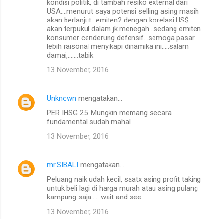
kondisi politik, di tambah resiko external dari
USA....menurut saya potensi selling asing masih
akan berlanjut...emiten2 dengan korelasi US$
akan terpukul dalam jk.menegah...sedang emiten
konsumer cenderung defensif...semoga pasar
lebih raisonal menyikapi dinamika ini.....salam
damai,.......tabik
13 November, 2016
Unknown
mengatakan…
PER IHSG 25. Mungkin memang secara
fundamental sudah mahal.
13 November, 2016
mr.SIBALI
mengatakan…
Peluang naik udah kecil, saatx asing profit taking
untuk beli lagi di harga murah atau asing pulang
kampung saja..... wait and see
13 November, 2016