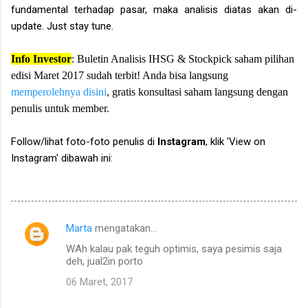
fundamental terhadap pasar, maka analisis diatas akan di-
update. Just stay tune.
Info Investor
: Buletin Analisis IHSG & Stockpick saham pilihan
edisi Maret 2017 sudah terbit! Anda bisa langsung
memperolehnya disini
, gratis konsultasi saham langsung dengan
penulis untuk member.
Follow/lihat foto-foto penulis di
Instagram
, klik 'View on
Instagram' dibawah ini:
Marta
mengatakan…
K
WAh kalau pak teguh optimis, saya pesimis saja
o
deh, jual2in porto
m
06 Maret, 2017
e