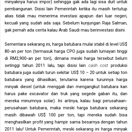
minyaknya harus impor) sehingga gak ada lagi sisa duit untuk
pembangunan. Disisi lain Pemerintah ketika itu masih tertutup
alias tidak mau menerima investasi apapun dari luar negeri,
kecuali yang sudah ada saja. Sebelum kunjungan Raja Salman,
gak pernah ada cerita kalau Arab Saudi mau berinvestasi disini.
Sementara sekarang ini, harga batubara mulai stabil di level US$
80-an per ton (termasuk harga CPO juga sudah lumayan tinggi
di RM2,900-an per ton), dimana meski harga tersebut belum
setinggi tahun 2011 lalu, tapi disisi lain
cash cost
produksi
batubara juga sudah turun sekitar US$ 10 – 20 untuk setiap ton
batubara yang dihasilkan, terutama karena turunnya harga
minyak diesel (untuk menggali dan mengangkut batubara kan
harus pake excavator dan truk yang segede gaban itu, dan
mereka minumnya solar). Ini artinya, kalau bagi perusahaan-
perusahaan batubara, maka meski harga batubara sekarang
masih dibawah US$ 100 per ton, tapi mereka sudah bisa
menghasilkan profit yang hampir sama besarnya dengan tahun
2011 lalu! Untuk Pemerintah, meski sekarang ini harga minyak