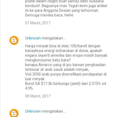
politik dalam negeri buat sama2 bikin suasana
kondusif. Bagusnya mas Teguh kirim juga artikel
ini ke para Anggota Dewan yang terhormat.
Semoga mereka baca. Hehe
07 Maret, 2017
Unknown
mengatakan…
Harga minyak bisa di atas 100/barell dengan
banayknya energi terbarukan di dunia, apakah
negara seperti amerika dan eropa masih banyak
mengkonsumis batu bara?
kenapa Amarco yang di ipo karean penghasilan
terbesar dr arab saudi adalah minyak,
Visi 2030 arab punya diversifikasi pendapatan di
luar minyak
Bond SA $17.5b berbunga (yield) dari 2.375℅ sd
4.5%
08 Maret, 2017
Unknown
mengatakan…