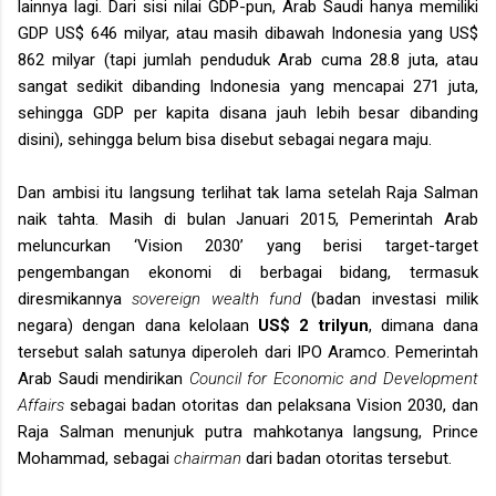
lainnya lagi. Dari sisi nilai GDP-pun, Arab Saudi hanya memiliki
GDP US$ 646 milyar, atau masih dibawah Indonesia yang US$
862 milyar (tapi jumlah penduduk Arab cuma 28.8 juta, atau
sangat sedikit dibanding Indonesia yang mencapai 271 juta,
sehingga GDP per kapita disana jauh lebih besar dibanding
disini), sehingga belum bisa disebut sebagai negara maju.
Dan ambisi itu langsung terlihat tak lama setelah Raja Salman
naik tahta. Masih di bulan Januari 2015, Pemerintah Arab
meluncurkan ‘Vision 2030’ yang berisi target-target
pengembangan ekonomi di berbagai bidang, termasuk
diresmikannya
sovereign wealth fund
(badan investasi milik
negara) dengan dana kelolaan
US$ 2 trilyun
, dimana dana
tersebut salah satunya diperoleh dari IPO Aramco. Pemerintah
Arab Saudi mendirikan
Council for Economic and Development
Affairs
sebagai badan otoritas dan pelaksana Vision 2030, dan
Raja Salman menunjuk putra mahkotanya langsung, Prince
Mohammad, sebagai
chairman
dari badan otoritas tersebut.