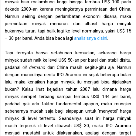
minyak bisa melambung tinggi hingga tembus US$ 100 pada
dekade 2000-an karena meningkatnya permintaan dari China.
Namun seiring dengan perlambatan ekonomi disana, maka
permintaan minyak menurun, dan alhasil harga minyak
bukannya turun, tapi balik lagi ke level normalnya, yakni US$ 15
– 30 per barel. Anda bisa baca lagi
analisisnya disini
.
Tapi ternyata hanya setahunan kemudian, sekarang harga
minyak sudah naik ke level US$ 50-an per barel dan stabil disitu,
padahal
oil demand
dari China masih segitu-gitu aja. Namun
dengan munculnya cerita IPO Aramco ini sejak beberapa bulan
lalu, maka kenaikan harga minyak itu menjadi bisa dijelaskan
bukan? Kalau lihat kejadian tahun 2007 lalu dimana harga
minyak sempet terbang sampai tembus US$ 144 per barel,
padahal gak ada faktor fundamental apapun, maka mungkin
sebenarnya mudah saja bagi siapapun untuk ‘menyetel’ harga
minyak di level tertentu. Seandainya saat ini harga minyak
masih terpuruk di level dibawah US$ 30, maka IPO Aramco
menjadi mustahil untuk dilaksanakan, apalagi dengan target