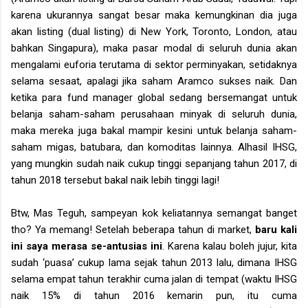
karena ukurannya sangat besar maka kemungkinan dia juga
akan listing (dual listing) di New York, Toronto, London, atau
bahkan Singapura), maka pasar modal di seluruh dunia akan
mengalami euforia terutama di sektor perminyakan, setidaknya
selama sesaat, apalagi jika saham Aramco sukses naik. Dan
ketika para fund manager global sedang bersemangat untuk
belanja saham-saham perusahaan minyak di seluruh dunia,
maka mereka juga bakal mampir kesini untuk belanja saham-
saham migas, batubara, dan komoditas lainnya. Alhasil IHSG,
yang mungkin sudah naik cukup tinggi sepanjang tahun 2017, di
tahun 2018 tersebut bakal naik lebih tinggi lagi!
Btw, Mas Teguh, sampeyan kok keliatannya semangat banget
tho? Ya memang! Setelah beberapa tahun di market,
baru kali
ini saya merasa se-antusias ini
. Karena kalau boleh jujur, kita
sudah ‘puasa’ cukup lama sejak tahun 2013 lalu, dimana IHSG
selama empat tahun terakhir cuma jalan di tempat (waktu IHSG
naik 15% di tahun 2016 kemarin pun, itu cuma