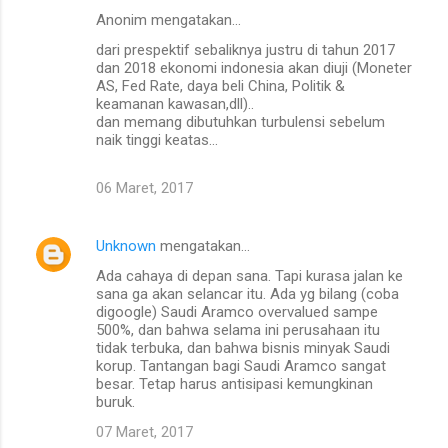
n
Anonim mengatakan…
t
dari prespektif sebaliknya justru di tahun 2017
a
dan 2018 ekonomi indonesia akan diuji (Moneter
AS, Fed Rate, daya beli China, Politik &
r
keamanan kawasan,dll)..
dan memang dibutuhkan turbulensi sebelum
naik tinggi keatas...
06 Maret, 2017
Unknown
mengatakan…
Ada cahaya di depan sana. Tapi kurasa jalan ke
sana ga akan selancar itu. Ada yg bilang (coba
digoogle) Saudi Aramco overvalued sampe
500%, dan bahwa selama ini perusahaan itu
tidak terbuka, dan bahwa bisnis minyak Saudi
korup. Tantangan bagi Saudi Aramco sangat
besar. Tetap harus antisipasi kemungkinan
buruk.
07 Maret, 2017