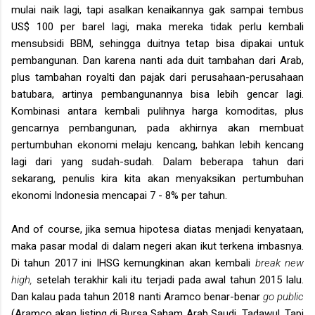
mulai naik lagi, tapi asalkan kenaikannya gak sampai tembus
US$ 100 per barel lagi, maka mereka tidak perlu kembali
mensubsidi BBM, sehingga duitnya tetap bisa dipakai untuk
pembangunan. Dan karena nanti ada duit tambahan dari Arab,
plus tambahan royalti dan pajak dari perusahaan-perusahaan
batubara, artinya pembangunannya bisa lebih gencar lagi.
Kombinasi antara kembali pulihnya harga komoditas, plus
gencarnya pembangunan, pada akhirnya akan membuat
pertumbuhan ekonomi melaju kencang, bahkan lebih kencang
lagi dari yang sudah-sudah. Dalam beberapa tahun dari
sekarang, penulis kira kita akan menyaksikan pertumbuhan
ekonomi Indonesia mencapai 7 - 8% per tahun.
And of course, jika semua hipotesa diatas menjadi kenyataan,
maka pasar modal di dalam negeri akan ikut terkena imbasnya.
Di tahun 2017 ini IHSG kemungkinan akan kembali
break new
high,
setelah terakhir kali itu terjadi pada awal tahun 2015 lalu.
Dan kalau pada tahun 2018 nanti Aramco benar-benar
go public
(Aramco akan listing di Bursa Saham Arab Saudi, Tadawul. Tapi