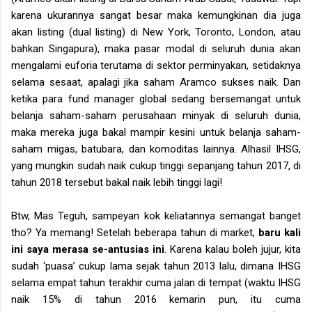
karena ukurannya sangat besar maka kemungkinan dia juga
akan listing (dual listing) di New York, Toronto, London, atau
bahkan Singapura), maka pasar modal di seluruh dunia akan
mengalami euforia terutama di sektor perminyakan, setidaknya
selama sesaat, apalagi jika saham Aramco sukses naik. Dan
ketika para fund manager global sedang bersemangat untuk
belanja saham-saham perusahaan minyak di seluruh dunia,
maka mereka juga bakal mampir kesini untuk belanja saham-
saham migas, batubara, dan komoditas lainnya. Alhasil IHSG,
yang mungkin sudah naik cukup tinggi sepanjang tahun 2017, di
tahun 2018 tersebut bakal naik lebih tinggi lagi!
Btw, Mas Teguh, sampeyan kok keliatannya semangat banget
tho? Ya memang! Setelah beberapa tahun di market,
baru kali
ini saya merasa se-antusias ini
. Karena kalau boleh jujur, kita
sudah ‘puasa’ cukup lama sejak tahun 2013 lalu, dimana IHSG
selama empat tahun terakhir cuma jalan di tempat (waktu IHSG
naik 15% di tahun 2016 kemarin pun, itu cuma