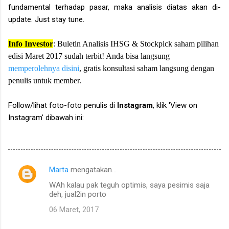
fundamental terhadap pasar, maka analisis diatas akan di-
update. Just stay tune.
Info Investor
: Buletin Analisis IHSG & Stockpick saham pilihan
edisi Maret 2017 sudah terbit! Anda bisa langsung
memperolehnya disini
, gratis konsultasi saham langsung dengan
penulis untuk member.
Follow/lihat foto-foto penulis di
Instagram
, klik 'View on
Instagram' dibawah ini:
Marta
mengatakan…
K
WAh kalau pak teguh optimis, saya pesimis saja
o
deh, jual2in porto
m
06 Maret, 2017
e