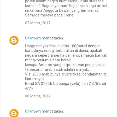
politik dalam negeri buat sama2 bikin suasana
kondusif. Bagusnya mas Teguh kirim juga artikel
ini ke para Anggota Dewan yang terhormat.
Semoga mereka baca. Hehe
07 Maret, 2017
Unknown
mengatakan…
Harga minyak bisa di atas 100/barell dengan
banayknya energi terbarukan di dunia, apakah
negara seperti amerika dan eropa masih banyak
mengkonsumis batu bara?
kenapa Amarco yang di ipo karean penghasilan
terbesar dr arab saudi adalah minyak,
Visi 2030 arab punya diversifikasi pendapatan di
luar minyak
Bond SA $17.5b berbunga (yield) dari 2.375℅ sd
4.5%
08 Maret, 2017
Unknown
mengatakan…