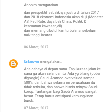
n
Anonim mengatakan…
t
dari prespektif sebaliknya justru di tahun 2017
a
dan 2018 ekonomi indonesia akan diuji (Moneter
AS, Fed Rate, daya beli China, Politik &
r
keamanan kawasan,dll)..
dan memang dibutuhkan turbulensi sebelum
naik tinggi keatas...
06 Maret, 2017
Unknown
mengatakan…
Ada cahaya di depan sana. Tapi kurasa jalan ke
sana ga akan selancar itu. Ada yg bilang (coba
digoogle) Saudi Aramco overvalued sampe
500%, dan bahwa selama ini perusahaan itu
tidak terbuka, dan bahwa bisnis minyak Saudi
korup. Tantangan bagi Saudi Aramco sangat
besar. Tetap harus antisipasi kemungkinan
buruk.
07 Maret, 2017