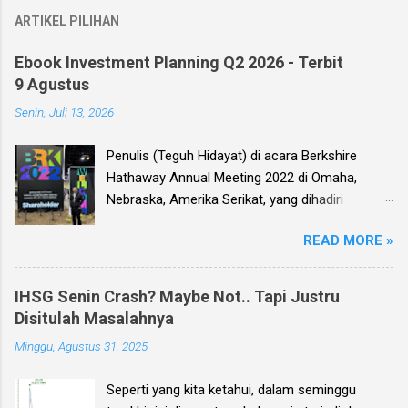
ARTIKEL PILIHAN
Ebook Investment Planning Q2 2026 - Terbit
9 Agustus
Senin, Juli 13, 2026
Penulis (Teguh Hidayat) di acara Berkshire
Hathaway Annual Meeting 2022 di Omaha,
Nebraska, Amerika Serikat, yang dihadiri
langsung oleh investor legendaris Warren
READ MORE »
Buffett dan mitranya Alm. Charlie Munger. Dear
investor, seperti biasa setiap kuartal alias tiga
bulan sekali, penulis membuat Ebook
IHSG Senin Crash? Maybe Not.. Tapi Justru
Investment Planning (EIP, dengan format PDF)
Disitulah Masalahnya
yang berisi kumpulan analisis fundamental
Minggu, Agustus 31, 2025
saham-saham pilihan di Bursa Efek Indonesia
(BEI), yang kali ini didasarkan pada laporan
Seperti yang kita ketahui, dalam seminggu
keuangan para emiten untuk periode Q2 2026 .