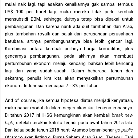
mulai naik lagi, tapi asalkan kenaikannya gak sampai tembus
US$ 100 per barel lagi, maka mereka tidak perlu kembali
mensubsidi BBM, sehingga duitnya tetap bisa dipakai untuk
pembangunan. Dan karena nanti ada duit tambahan dari Arab,
plus tambahan royalti dan pajak dari perusahaan-perusahaan
batubara, artinya pembangunannya bisa lebih gencar lagi.
Kombinasi antara kembali pulihnya harga komoditas, plus
gencarnya pembangunan, pada akhirnya akan membuat
pertumbuhan ekonomi melaju kencang, bahkan lebih kencang
lagi dari yang sudah-sudah. Dalam beberapa tahun dari
sekarang, penulis kira kita akan menyaksikan pertumbuhan
ekonomi Indonesia mencapai 7 - 8% per tahun.
And of course, jika semua hipotesa diatas menjadi kenyataan,
maka pasar modal di dalam negeri akan ikut terkena imbasnya.
Di tahun 2017 ini IHSG kemungkinan akan kembali
break new
high,
setelah terakhir kali itu terjadi pada awal tahun 2015 lalu.
Dan kalau pada tahun 2018 nanti Aramco benar-benar
go public
(Aramco akan listing di Bursa Saham Arab Saudi, Tadawul. Tapi