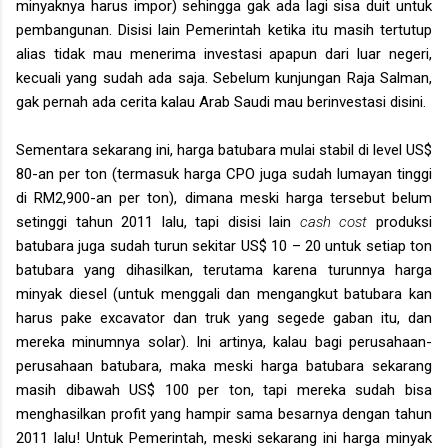
minyaknya harus impor) sehingga gak ada lagi sisa duit untuk
pembangunan. Disisi lain Pemerintah ketika itu masih tertutup
alias tidak mau menerima investasi apapun dari luar negeri,
kecuali yang sudah ada saja. Sebelum kunjungan Raja Salman,
gak pernah ada cerita kalau Arab Saudi mau berinvestasi disini.
Sementara sekarang ini, harga batubara mulai stabil di level US$
80-an per ton (termasuk harga CPO juga sudah lumayan tinggi
di RM2,900-an per ton), dimana meski harga tersebut belum
setinggi tahun 2011 lalu, tapi disisi lain
cash cost
produksi
batubara juga sudah turun sekitar US$ 10 – 20 untuk setiap ton
batubara yang dihasilkan, terutama karena turunnya harga
minyak diesel (untuk menggali dan mengangkut batubara kan
harus pake excavator dan truk yang segede gaban itu, dan
mereka minumnya solar). Ini artinya, kalau bagi perusahaan-
perusahaan batubara, maka meski harga batubara sekarang
masih dibawah US$ 100 per ton, tapi mereka sudah bisa
menghasilkan profit yang hampir sama besarnya dengan tahun
2011 lalu! Untuk Pemerintah, meski sekarang ini harga minyak