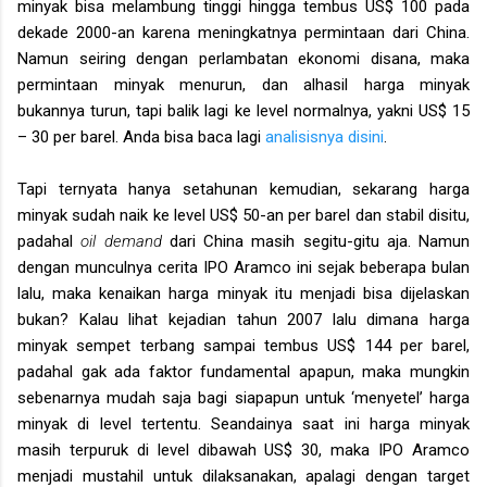
minyak bisa melambung tinggi hingga tembus US$ 100 pada
dekade 2000-an karena meningkatnya permintaan dari China.
Namun seiring dengan perlambatan ekonomi disana, maka
permintaan minyak menurun, dan alhasil harga minyak
bukannya turun, tapi balik lagi ke level normalnya, yakni US$ 15
– 30 per barel. Anda bisa baca lagi
analisisnya disini
.
Tapi ternyata hanya setahunan kemudian, sekarang harga
minyak sudah naik ke level US$ 50-an per barel dan stabil disitu,
padahal
oil demand
dari China masih segitu-gitu aja. Namun
dengan munculnya cerita IPO Aramco ini sejak beberapa bulan
lalu, maka kenaikan harga minyak itu menjadi bisa dijelaskan
bukan? Kalau lihat kejadian tahun 2007 lalu dimana harga
minyak sempet terbang sampai tembus US$ 144 per barel,
padahal gak ada faktor fundamental apapun, maka mungkin
sebenarnya mudah saja bagi siapapun untuk ‘menyetel’ harga
minyak di level tertentu. Seandainya saat ini harga minyak
masih terpuruk di level dibawah US$ 30, maka IPO Aramco
menjadi mustahil untuk dilaksanakan, apalagi dengan target