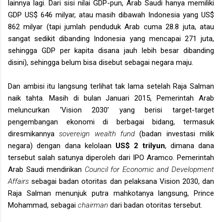
lainnya lagi. Dari sisi nilai GDP-pun, Arab Saudi hanya memiliki
GDP US$ 646 milyar, atau masih dibawah Indonesia yang US$
862 milyar (tapi jumlah penduduk Arab cuma 28.8 juta, atau
sangat sedikit dibanding Indonesia yang mencapai 271 juta,
sehingga GDP per kapita disana jauh lebih besar dibanding
disini), sehingga belum bisa disebut sebagai negara maju.
Dan ambisi itu langsung terlihat tak lama setelah Raja Salman
naik tahta. Masih di bulan Januari 2015, Pemerintah Arab
meluncurkan ‘Vision 2030’ yang berisi target-target
pengembangan ekonomi di berbagai bidang, termasuk
diresmikannya
sovereign wealth fund
(badan investasi milik
negara) dengan dana kelolaan
US$ 2 trilyun
, dimana dana
tersebut salah satunya diperoleh dari IPO Aramco. Pemerintah
Arab Saudi mendirikan
Council for Economic and Development
Affairs
sebagai badan otoritas dan pelaksana Vision 2030, dan
Raja Salman menunjuk putra mahkotanya langsung, Prince
Mohammad, sebagai
chairman
dari badan otoritas tersebut.