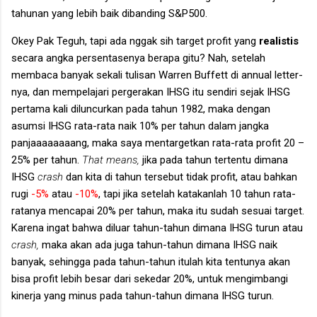
tahunan yang lebih baik dibanding S&P500.
Okey Pak Teguh, tapi ada nggak sih target profit yang
realistis
secara angka persentasenya berapa gitu? Nah, setelah
membaca banyak sekali tulisan Warren Buffett di annual letter-
nya, dan mempelajari pergerakan IHSG itu sendiri sejak IHSG
pertama kali diluncurkan pada tahun 1982, maka dengan
asumsi IHSG rata-rata naik 10% per tahun dalam jangka
panjaaaaaaaang, maka saya mentargetkan rata-rata profit 20 –
25% per tahun.
That means,
jika pada tahun tertentu dimana
IHSG
crash
dan kita di tahun tersebut tidak profit, atau bahkan
rugi
-5%
atau
-10%
, tapi jika setelah katakanlah 10 tahun rata-
ratanya mencapai 20% per tahun, maka itu sudah sesuai target.
Karena ingat bahwa diluar tahun-tahun dimana IHSG turun atau
crash,
maka akan ada juga tahun-tahun dimana IHSG naik
banyak, sehingga pada tahun-tahun itulah kita tentunya akan
bisa profit lebih besar dari sekedar 20%, untuk mengimbangi
kinerja yang minus pada tahun-tahun dimana IHSG turun.