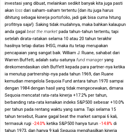
investasi yang dibuat, melainkan sedikit banyak kita juga pasti
akan
loss
dari saham-saham tertentu (dan itu juga harus
dihitung sebagai kinerja portofolio, jadi gak bisa cuma hitung
profitnya saja!). Saking tidak mudahnya, maka bahkan kalaupun
anda gagal
beat the market
pada tahun-tahun tertentu, tapi
setelah dirata-ratakan selama 10 atau 20 tahun terakhir
hasilnya tetap diatas IHSG, maka itu tetap merupakan
pencapaian yang sangat baik. William J. Ruane, sahabat dari
Warren Buffett, adalah satu-satunya
fund manager
yang
direkomendasikan oleh Buffett kepada para partner-nya ketika
ia menutup partnership-nya pada tahun 1969, dan Ruane
kemudian mengelola Sequoia Fund antara tahun 1970 sampai
dengan 1984 dengan hasil yang tidak mengecewakan, dimana
Sequoia mencatat rata-rata kinerja +17.2% per tahun,
berbanding rata-rata kenaikan indeks S&P500 sebesar +10.0%
per tahun pada rentang waktu yang sama. Tapi selama 15
tahun tersebut, Ruane gagal beat the market sampai 6 kali,
termasuk rugi
-24.0%
ketika S&P500 hanya turun
-14.8%
di
tahun 1973, dan hanya 9 kali Sequoia menghasilkan kinerja