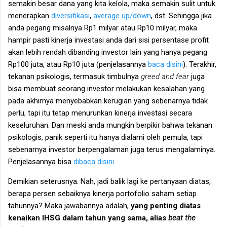
semakin besar dana yang kita kelola, maka semakin sulit untuk
menerapkan
diversifikasi
,
average up/down
, dst. Sehingga jika
anda pegang misalnya Rp1 milyar atau Rp10 milyar, maka
hampir pasti kinerja investasi anda dari sisi persentase profit
akan lebih rendah dibanding investor lain yang hanya pegang
Rp100 juta, atau Rp10 juta (penjelasannya
baca disini
). Terakhir,
tekanan psikologis, termasuk timbulnya
greed and fear
juga
bisa membuat seorang investor melakukan kesalahan yang
pada akhirnya menyebabkan kerugian yang sebenarnya tidak
perlu, tapi itu tetap menurunkan kinerja investasi secara
keseluruhan. Dan meski anda mungkin berpikir bahwa tekanan
psikologis, panik seperti itu hanya dialami oleh pemula, tapi
sebenarnya investor berpengalaman juga terus mengalaminya.
Penjelasannya bisa
dibaca disini
.
Demikian seterusnya. Nah, jadi balik lagi ke pertanyaan diatas,
berapa persen sebaiknya kinerja portofolio saham setiap
tahunnya? Maka jawabannya adalah,
yang penting diatas
kenaikan IHSG dalam tahun yang sama, alias
beat the