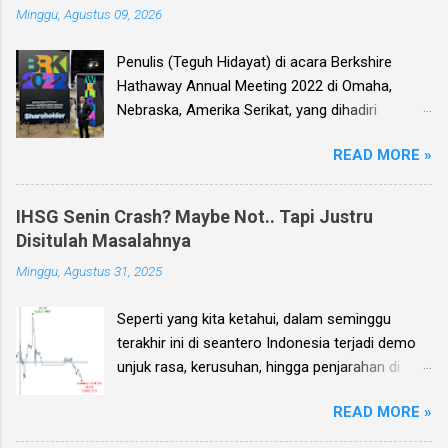
Minggu, Agustus 09, 2026
Penulis (Teguh Hidayat) di acara Berkshire
Hathaway Annual Meeting 2022 di Omaha,
Nebraska, Amerika Serikat, yang dihadiri
langsung oleh investor legendaris Warren
READ MORE »
Buffett dan mitranya Alm. Charlie Munger. Dear
investor, seperti biasa setiap kuartal alias tiga
bulan sekali, penulis membuat Ebook
IHSG Senin Crash? Maybe Not.. Tapi Justru
Investment Planning (EIP, dengan format PDF)
Disitulah Masalahnya
yang berisi kumpulan analisis fundamental
Minggu, Agustus 31, 2025
saham-saham pilihan di Bursa Efek Indonesia
(BEI), yang kali ini didasarkan pada laporan
Seperti yang kita ketahui, dalam seminggu
keuangan para emiten untuk periode Q2 2026 .
terakhir ini di seantero Indonesia terjadi demo
Ebook ini diharapkan akan menjadi panduan
unjuk rasa, kerusuhan, hingga penjarahan di
bagi anda (dan juga bagi penulis sendiri) untuk
rumah-rumah pejabat penting negara. Dan
memilih saham yang bagus untuk trading jangka
READ MORE »
karena sampai dengan pagi ini, Minggu 31
pendek, investasi jangka menengah, dan
Agustus, situasi unjuk rasa tersebut masih
panjang.