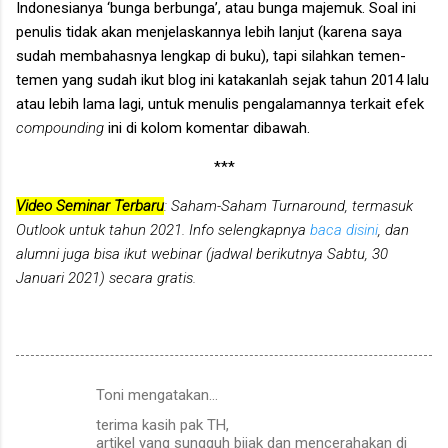
Indonesianya ‘bunga berbunga’, atau bunga majemuk. Soal ini
penulis tidak akan menjelaskannya lebih lanjut (karena saya
sudah membahasnya lengkap di buku), tapi silahkan temen-
temen yang sudah ikut blog ini katakanlah sejak tahun 2014 lalu
atau lebih lama lagi, untuk menulis pengalamannya terkait efek
compounding
ini di kolom komentar dibawah.
***
Video Seminar Terbaru
: Saham-Saham Turnaround, termasuk
Outlook untuk tahun 2021. Info selengkapnya
baca disini
, dan
alumni juga bisa ikut webinar (jadwal berikutnya
Sabtu, 30
Januari 2021
) secara gratis.
Toni mengatakan…
K
terima kasih pak TH,
o
artikel yang sungguh bijak dan mencerahakan di