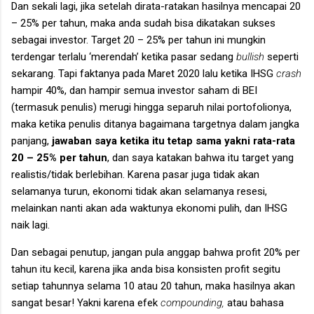
Dan sekali lagi, jika setelah dirata-ratakan hasilnya mencapai 20
– 25% per tahun, maka anda sudah bisa dikatakan sukses
sebagai investor. Target 20 – 25% per tahun ini mungkin
terdengar terlalu ‘merendah’ ketika pasar sedang
bullish
seperti
sekarang. Tapi faktanya pada Maret 2020 lalu ketika IHSG
crash
hampir 40%, dan hampir semua investor saham di BEI
(termasuk penulis) merugi hingga separuh nilai portofolionya,
maka ketika penulis ditanya bagaimana targetnya dalam jangka
panjang,
jawaban saya ketika itu tetap sama yakni rata-rata
20 – 25% per tahun
, dan saya katakan bahwa itu target yang
realistis/tidak berlebihan. Karena pasar juga tidak akan
selamanya turun, ekonomi tidak akan selamanya resesi,
melainkan nanti akan ada waktunya ekonomi pulih, dan IHSG
naik lagi.
Dan sebagai penutup, jangan pula anggap bahwa profit 20% per
tahun itu kecil, karena jika anda bisa konsisten profit segitu
setiap tahunnya selama 10 atau 20 tahun, maka hasilnya akan
sangat besar! Yakni karena efek
compounding,
atau bahasa