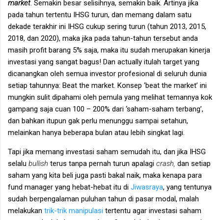
market
. Semakin besar selisihnya, semakin baik. Artinya jika
pada tahun tertentu IHSG turun, dan memang dalam satu
dekade terakhir ini IHSG cukup sering turun (tahun 2013, 2015,
2018, dan 2020), maka jika pada tahun-tahun tersebut anda
masih profit barang 5% saja, maka itu sudah merupakan kinerja
investasi yang sangat bagus! Dan actually itulah target yang
dicanangkan oleh semua investor profesional di seluruh dunia
setiap tahunnya: Beat the market. Konsep ‘beat the market’ ini
mungkin sulit dipahami oleh pemula yang melihat temannya kok
gampang saja cuan 100 – 200% dari ‘saham-saham terbang’,
dan bahkan itupun gak perlu menunggu sampai setahun,
melainkan hanya beberapa bulan atau lebih singkat lagi.
Tapi jika memang investasi saham semudah itu, dan jika IHSG
selalu
bullish
terus tanpa pernah turun apalagi
crash,
dan setiap
saham yang kita beli juga pasti bakal naik, maka kenapa para
fund manager yang hebat-hebat itu di
Jiwasraya
, yang tentunya
sudah berpengalaman puluhan tahun di pasar modal, malah
melakukan
trik-trik manipulasi
tertentu agar investasi saham