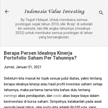
Langsung ke konten utama
Indonesia Value Investing
By Teguh Hidayat. Untuk membaca semua
postingan sejak tahun 2010, klik 'Arsip' di sebelah
kiri website, lalu klik angka tahunnya (misalnya
2023) untuk membuka semua postingan di tahun
yang bersangkutan.
Berapa Persen Idealnya Kinerja
Portofolio Saham Per Tahunnya?
Jumat, Januari 01, 2021
Sebelum kita masuk ke topik sesuai judul diatas, yakni tentang
berapa idealnya kinerja atau hasil profit investasi saham setiap
tahunnya, maka pertama-tama kita bahas dulu tentang
earnings
alias pendapatan, dan
costs
alias biaya-biaya dalam
berinvestasi di bursa saham. Simpelnya, katakanlah pada awal
periode/awal tahun, nilai porto kita adalah Rp100 juta, yang