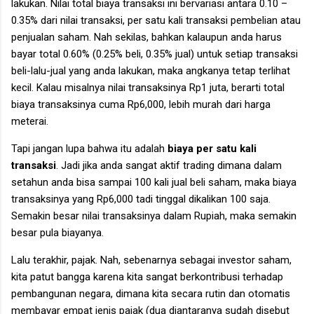
lakukan. Nilai total biaya transaksi ini bervariasi antara 0.10 –
0.35% dari nilai transaksi, per satu kali transaksi pembelian atau
penjualan saham. Nah sekilas, bahkan kalaupun anda harus
bayar total 0.60% (0.25% beli, 0.35% jual) untuk setiap transaksi
beli-lalu-jual yang anda lakukan, maka angkanya tetap terlihat
kecil. Kalau misalnya nilai transaksinya Rp1 juta, berarti total
biaya transaksinya cuma Rp6,000, lebih murah dari harga
meterai.
Tapi jangan lupa bahwa itu adalah
biaya per satu kali
transaksi
. Jadi jika anda sangat aktif trading dimana dalam
setahun anda bisa sampai 100 kali jual beli saham, maka biaya
transaksinya yang Rp6,000 tadi tinggal dikalikan 100 saja.
Semakin besar nilai transaksinya dalam Rupiah, maka semakin
besar pula biayanya.
Lalu terakhir, pajak. Nah, sebenarnya sebagai investor saham,
kita patut bangga karena kita sangat berkontribusi terhadap
pembangunan negara, dimana kita secara rutin dan otomatis
membayar empat jenis pajak (dua diantaranya sudah disebut