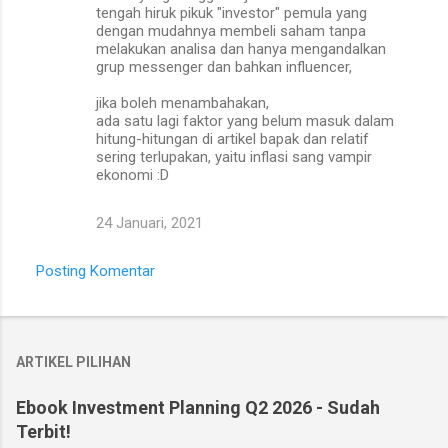
m
tengah hiruk pikuk "investor" pemula yang
dengan mudahnya membeli saham tanpa
e
melakukan analisa dan hanya mengandalkan
grup messenger dan bahkan influencer,
n
t
jika boleh menambahakan,
ada satu lagi faktor yang belum masuk dalam
a
hitung-hitungan di artikel bapak dan relatif
r
sering terlupakan, yaitu inflasi sang vampir
ekonomi :D
24 Januari, 2021
Posting Komentar
ARTIKEL PILIHAN
Ebook Investment Planning Q2 2026 - Sudah
Terbit!