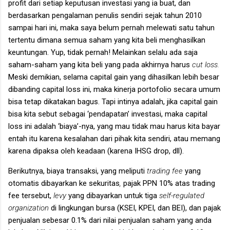
profit dari setiap keputusan investasi yang ia buat, dan
berdasarkan pengalaman penulis sendiri sejak tahun 2010
sampai hari ini, maka saya belum pernah melewati satu tahun
tertentu dimana semua saham yang kita beli menghasilkan
keuntungan. Yup, tidak pernah! Melainkan selalu ada saja
saham-saham yang kita beli yang pada akhirnya harus
cut loss.
Meski demikian, selama capital gain yang dihasilkan lebih besar
dibanding capital loss ini, maka kinerja portofolio secara umum
bisa tetap dikatakan bagus. Tapi intinya adalah, jika capital gain
bisa kita sebut sebagai ‘pendapatan’ investasi, maka capital
loss ini adalah ‘biaya’-nya, yang mau tidak mau harus kita bayar
entah itu karena kesalahan dari pihak kita sendiri, atau memang
karena dipaksa oleh keadaan (karena IHSG drop, dll).
Berikutnya, biaya transaksi, yang meliputi
trading fee
yang
otomatis dibayarkan ke sekuritas
,
pajak PPN 10% atas trading
fee tersebut,
levy
yang dibayarkan untuk tiga
self-regulated
organization
di lingkungan bursa (KSEI, KPEI, dan BEI), dan pajak
penjualan sebesar 0.1% dari nilai penjualan saham yang anda