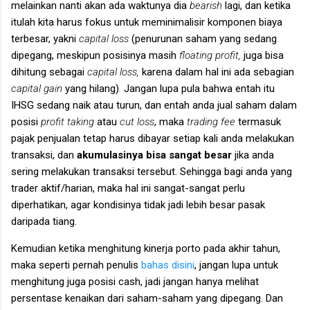
melainkan nanti akan ada waktunya dia
bearish
lagi, dan ketika
itulah kita harus fokus untuk meminimalisir komponen biaya
terbesar, yakni
capital loss
(penurunan saham yang sedang
dipegang, meskipun posisinya masih
floating profit,
juga bisa
dihitung sebagai
capital loss,
karena dalam hal ini ada sebagian
capital gain
yang hilang)
.
Jangan lupa pula bahwa entah itu
IHSG sedang naik atau turun, dan entah anda jual saham dalam
posisi
profit taking
atau
cut loss
, maka
trading fee
termasuk
pajak penjualan tetap harus dibayar setiap kali anda melakukan
transaksi, dan
akumulasinya bisa sangat besar
jika anda
sering melakukan transaksi tersebut. Sehingga bagi anda yang
trader aktif/harian, maka hal ini sangat-sangat perlu
diperhatikan, agar kondisinya tidak jadi lebih besar pasak
daripada tiang.
Kemudian ketika menghitung kinerja porto pada akhir tahun,
maka seperti pernah penulis
bahas disini
, jangan lupa untuk
menghitung juga posisi cash, jadi jangan hanya melihat
persentase kenaikan dari saham-saham yang dipegang. Dan