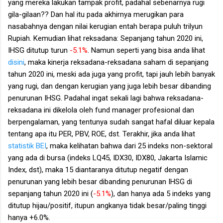
yang mereka lakukan tampak profit, padahal sebenarnya rugi
gila-gilaan?? Dan hal itu pada akhirnya merugikan para
nasabahnya dengan nilai kerugian entah berapa puluh trilyun
Rupiah. Kemudian lihat reksadana: Sepanjang tahun 2020 ini,
IHSG ditutup turun
-5.1%
. Namun seperti yang bisa anda lihat
disini
, maka kinerja reksadana-reksadana saham di sepanjang
tahun 2020 ini, meski ada juga yang profit, tapi jauh lebih banyak
yang rugi, dan dengan kerugian yang juga lebih besar dibanding
penurunan IHSG. Padahal ingat sekali lagi bahwa reksadana-
reksadana ini dikelola oleh fund manager profesional dan
berpengalaman, yang tentunya sudah sangat hafal diluar kepala
tentang apa itu PER, PBV, ROE, dst. Terakhir, jika anda lihat
statistik BEI
, maka kelihatan bahwa dari 25 indeks non-sektoral
yang ada di bursa (indeks LQ45, IDX30, IDX80, Jakarta Islamic
Index, dst), maka 15 diantaranya ditutup negatif dengan
penurunan yang lebih besar dibanding penurunan IHSG di
sepanjang tahun 2020 ini (
-5.1%
), dan hanya ada 5 indeks yang
ditutup hijau/positif, itupun angkanya tidak besar/paling tinggi
hanya +6.0%.