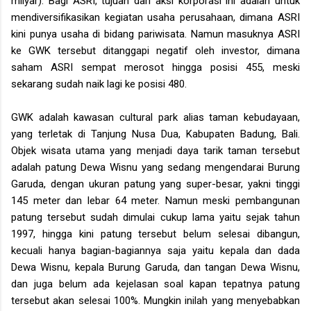
milyar). Bagi ASRI, tujuan dari aksi korporasi ini adalah untuk
mendiversifikasikan kegiatan usaha perusahaan, dimana ASRI
kini punya usaha di bidang pariwisata. Namun masuknya ASRI
ke GWK tersebut ditanggapi negatif oleh investor, dimana
saham ASRI sempat merosot hingga posisi 455, meski
sekarang sudah naik lagi ke posisi 480.
GWK adalah kawasan cultural park alias taman kebudayaan,
yang terletak di Tanjung Nusa Dua, Kabupaten Badung, Bali.
Objek wisata utama yang menjadi daya tarik taman tersebut
adalah patung Dewa Wisnu yang sedang mengendarai Burung
Garuda, dengan ukuran patung yang super-besar, yakni tinggi
145 meter dan lebar 64 meter. Namun meski pembangunan
patung tersebut sudah dimulai cukup lama yaitu sejak tahun
1997, hingga kini patung tersebut belum selesai dibangun,
kecuali hanya bagian-bagiannya saja yaitu kepala dan dada
Dewa Wisnu, kepala Burung Garuda, dan tangan Dewa Wisnu,
dan juga belum ada kejelasan soal kapan tepatnya patung
tersebut akan selesai 100%. Mungkin inilah yang menyebabkan