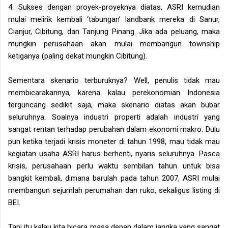
4. Sukses dengan proyek-proyeknya diatas, ASRI kemudian
mulai melirik kembali ‘tabungan’ landbank mereka di Sanur,
Cianjur, Cibitung, dan Tanjung Pinang. Jika ada peluang, maka
mungkin perusahaan akan mulai membangun township
ketiganya (paling dekat mungkin Cibitung).
Sementara skenario terburuknya? Well, penulis tidak mau
membicarakannya, karena kalau perekonomian Indonesia
terguncang sedikit saja, maka skenario diatas akan bubar
seluruhnya. Soalnya industri properti adalah industri yang
sangat rentan terhadap perubahan dalam ekonomi makro. Dulu
pun ketika terjadi krisis moneter di tahun 1998, mau tidak mau
kegiatan usaha ASRI harus berhenti, nyaris seluruhnya. Pasca
krisis, perusahaan perlu waktu sembilan tahun untuk bisa
bangkit kembali, dimana barulah pada tahun 2007, ASRI mulai
membangun sejumlah perumahan dan ruko, sekaligus listing di
BEI.
Tapi itu kalau kita bicara masa depan dalam jangka yang sangat