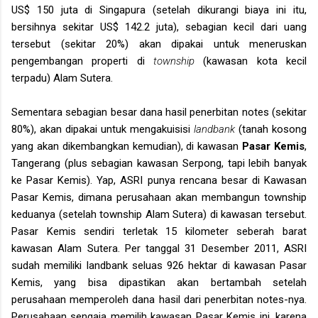
US$ 150 juta di Singapura (setelah dikurangi biaya ini itu,
bersihnya sekitar US$ 142.2 juta), sebagian kecil dari uang
tersebut (sekitar 20%) akan dipakai untuk meneruskan
pengembangan properti di
township
(kawasan kota kecil
terpadu) Alam Sutera.
Sementara sebagian besar dana hasil penerbitan notes (sekitar
80%), akan dipakai untuk mengakuisisi
landbank
(tanah kosong
yang akan dikembangkan kemudian), di kawasan
Pasar Kemis
,
Tangerang (plus sebagian kawasan Serpong, tapi lebih banyak
ke Pasar Kemis). Yap, ASRI punya rencana besar di Kawasan
Pasar Kemis, dimana perusahaan akan membangun township
keduanya (setelah township Alam Sutera) di kawasan tersebut.
Pasar Kemis sendiri terletak 15 kilometer seberah barat
kawasan Alam Sutera. Per tanggal 31 Desember 2011, ASRI
sudah memiliki landbank seluas 926 hektar di kawasan Pasar
Kemis, yang bisa dipastikan akan bertambah setelah
perusahaan memperoleh dana hasil dari penerbitan notes-nya.
Perusahaan sengaja memilih kawasan Pasar Kemis ini, karena