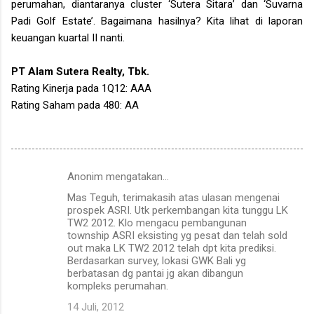
perumahan, diantaranya cluster ‘Sutera Sitara’ dan ‘Suvarna
Padi Golf Estate’. Bagaimana hasilnya? Kita lihat di laporan
keuangan kuartal II nanti.
PT Alam Sutera Realty, Tbk.
Rating Kinerja pada 1Q12: AAA
Rating Saham pada 480: AA
Anonim mengatakan…
K
Mas Teguh, terimakasih atas ulasan mengenai
o
prospek ASRI. Utk perkembangan kita tunggu LK
m
TW2 2012. Klo mengacu pembangunan
township ASRI eksisting yg pesat dan telah sold
e
out maka LK TW2 2012 telah dpt kita prediksi.
Berdasarkan survey, lokasi GWK Bali yg
n
berbatasan dg pantai jg akan dibangun
t
kompleks perumahan.
a
14 Juli, 2012