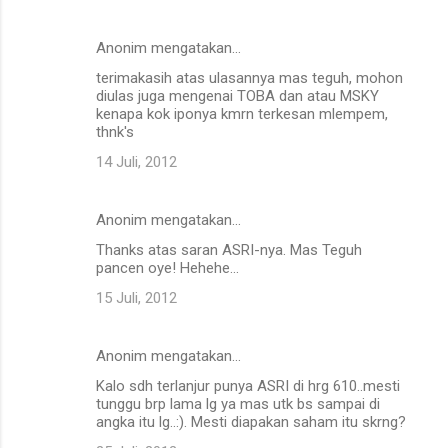
r
Anonim mengatakan…
terimakasih atas ulasannya mas teguh, mohon
diulas juga mengenai TOBA dan atau MSKY
kenapa kok iponya kmrn terkesan mlempem,
thnk's
14 Juli, 2012
Anonim mengatakan…
Thanks atas saran ASRI-nya. Mas Teguh
pancen oye! Hehehe...
15 Juli, 2012
Anonim mengatakan…
Kalo sdh terlanjur punya ASRI di hrg 610..mesti
tunggu brp lama lg ya mas utk bs sampai di
angka itu lg..:). Mesti diapakan saham itu skrng?