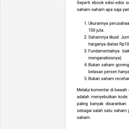
Seperti ebook edisi-edisi
saham-saham apa saja yang a
Ukurannya perusahaan
100 juta.
Sahamnya likuid. Juml
harganya diatas Rp10
Fundamentalnya baik
menganalisisnya).
Bukan saham gorenga
belasan persen hanya
Bukan saham recehan 
Melalui komentar di bawah 
adalah menyebutkan kode 
paling banyak disarankan
sebagai salah satu saham y
saham.