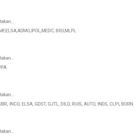
takan…
F,ELSA,ADMG,IPOL,MEDC, BISI,MLPL
takan…
PPA
takan…
BR, INCO, ELSA, GDST, GJTL, DILD, RUIS, AUTO, INDS, CLPI, BORN
takan…