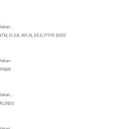
takan…
TM, ELSA, APLN, DILD, PTPP, BSDE
takan…
g PNBN
takan…
MG,INDS
takan…