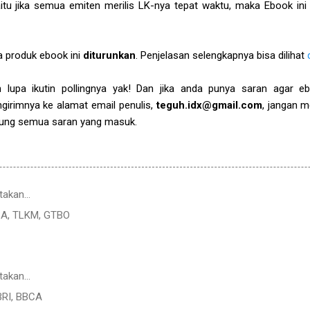
aitu jika semua emiten merilis LK-nya tepat waktu, maka Ebook ini 
rga produk ebook ini
diturunkan
. Penjelasan selengkapnya bisa dilihat
n lupa ikutin pollingnya yak! Dan jika anda punya saran agar eb
girimnya ke alamat email penulis,
teguh.idx@gmail.com
, jangan m
pung semua saran yang masuk.
takan…
SA, TLKM, GTBO
takan…
BRI, BBCA