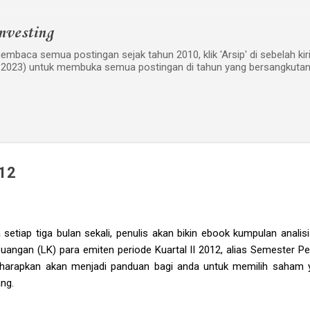
Langsung ke konten utama
nvesting
mbaca semua postingan sejak tahun 2010, klik 'Arsip' di sebelah kiri w
 2023) untuk membuka semua postingan di tahun yang bersangkutan
H12
a setiap tiga bulan sekali, penulis akan bikin ebook kumpulan analisis
uangan (LK) para emiten periode Kuartal II 2012, alias Semester 
diharapkan akan menjadi panduan bagi anda untuk memilih saham 
ng.