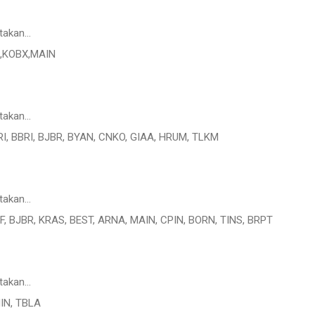
takan…
I,KOBX,MAIN
takan…
RI, BBRI, BJBR, BYAN, CNKO, GIAA, HRUM, TLKM
takan…
EF, BJBR, KRAS, BEST, ARNA, MAIN, CPIN, BORN, TINS, BRPT
takan…
NIN, TBLA