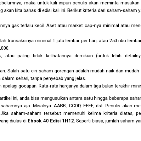
 sebelumnya, maka untuk kali inipun penulis akan meminta masukan 
kan kita bahas di edisi kali ini. Berikut kriteria dari saham-saham y
nya gak terlalu kecil. Aset atau market cap-nya minimal atau mend
ah transaksinya minimal 1 juta lembar per hari, atau 250 ribu lemb
,000.
, atau paling tidak kelihatannya demikian (untuk lebih detailn
n. Salah satu ciri saham gorengan adalah mudah naik dan mudah t
 dalam sehari, tanpa penyebab yang jelas.
apalagi gocapan. Rata-rata harganya dalam tiga bulan terakhir mini
artikel ini, anda bisa mengusulkan antara satu hingga beberapa sa
sahamnya aja. Misalnya: AABB, CCDD, EEFF, dst. Penulis akan 
. Jika saham-saham tersebut memenuhi kelima kriteria diatas, 
ang diulas di
Ebook 40 Edisi 1H12
. Seperti biasa, jumlah saham ya