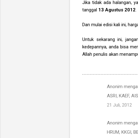
Jika tidak ada halangan, y
tanggal
13 Agustus 2012
.
Dan mulai edisi kali ini, ha
Untuk sekarang ini, janga
kedepannya, anda bisa men
Allah penulis akan menam
Anonim menga
K
ASRI, KAEF, AI
o
21 Juli, 2012
m
e
Anonim menga
n
HRUM, KKGI, B
t