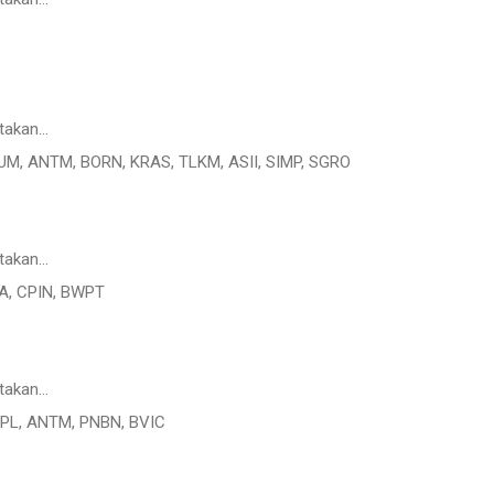
takan…
RUM, ANTM, BORN, KRAS, TLKM, ASII, SIMP, SGRO
takan…
SA, CPIN, BWPT
takan…
LPL, ANTM, PNBN, BVIC