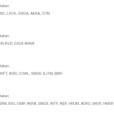
takan…
ANC, LPCK, GWSA, AKRA, CFIN
takan…
IN BVIC ESSA ARNA
takan…
DKFT, ASRI, COWL, SMGR, BJTM, BBRI
takan…
RM, BISI, SIMP, AKRA, SMGR, INTP, INDF, HRUM, ADRO, UNVR, HMSP,