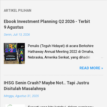
ARTIKEL PILIHAN
Ebook Investment Planning Q2 2026 - Terbit
9 Agustus
Senin, Juli 13, 2026
Penulis (Teguh Hidayat) di acara Berkshire
Hathaway Annual Meeting 2022 di Omaha,
Nebraska, Amerika Serikat, yang dihadiri
langsung oleh investor legendaris Warren
READ MORE »
Buffett dan mitranya Alm. Charlie Munger. Dear
investor, seperti biasa setiap kuartal alias tiga
bulan sekali, penulis membuat Ebook
IHSG Senin Crash? Maybe Not.. Tapi Justru
Investment Planning (EIP, dengan format PDF)
Disitulah Masalahnya
yang berisi kumpulan analisis fundamental
Minggu, Agustus 31, 2025
saham-saham pilihan di Bursa Efek Indonesia
(BEI), yang kali ini didasarkan pada laporan