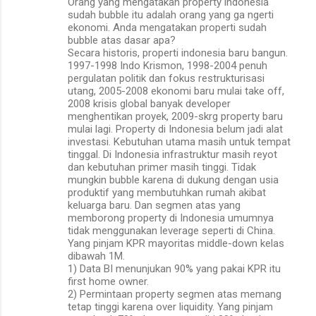
Orang yang mengatakan property indonesia
sudah bubble itu adalah orang yang ga ngerti
ekonomi. Anda mengatakan properti sudah
bubble atas dasar apa?
Secara historis, properti indonesia baru bangun.
1997-1998 Indo Krismon, 1998-2004 penuh
pergulatan politik dan fokus restrukturisasi
utang, 2005-2008 ekonomi baru mulai take off,
2008 krisis global banyak developer
menghentikan proyek, 2009-skrg property baru
mulai lagi. Property di Indonesia belum jadi alat
investasi. Kebutuhan utama masih untuk tempat
tinggal. Di Indonesia infrastruktur masih reyot
dan kebutuhan primer masih tinggi. Tidak
mungkin bubble karena di dukung dengan usia
produktif yang membutuhkan rumah akibat
keluarga baru. Dan segmen atas yang
memborong property di Indonesia umumnya
tidak menggunakan leverage seperti di China.
Yang pinjam KPR mayoritas middle-down kelas
dibawah 1M.
1) Data BI menunjukan 90% yang pakai KPR itu
first home owner.
2) Permintaan property segmen atas memang
tetap tinggi karena over liquidity. Yang pinjam