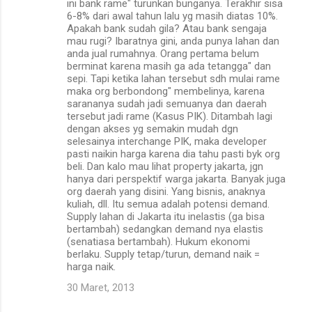
ini bank rame" turunkan bunganya. Terakhir sisa
6-8% dari awal tahun lalu yg masih diatas 10%.
Apakah bank sudah gila? Atau bank sengaja
mau rugi? Ibaratnya gini, anda punya lahan dan
anda jual rumahnya. Orang pertama belum
berminat karena masih ga ada tetangga" dan
sepi. Tapi ketika lahan tersebut sdh mulai rame
maka org berbondong" membelinya, karena
sarananya sudah jadi semuanya dan daerah
tersebut jadi rame (Kasus PIK). Ditambah lagi
dengan akses yg semakin mudah dgn
selesainya interchange PIK, maka developer
pasti naikin harga karena dia tahu pasti byk org
beli. Dan kalo mau lihat property jakarta, jgn
hanya dari perspektif warga jakarta. Banyak juga
org daerah yang disini. Yang bisnis, anaknya
kuliah, dll. Itu semua adalah potensi demand.
Supply lahan di Jakarta itu inelastis (ga bisa
bertambah) sedangkan demand nya elastis
(senatiasa bertambah). Hukum ekonomi
berlaku. Supply tetap/turun, demand naik =
harga naik.
30 Maret, 2013