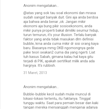
Anonim mengatakan…
@atas yang sok tau soal ekonomi dan mrasa
sudah sangat banyak duit. Gini aja anda berdoa
aja bahwa anda benar ,ok. Jangan mikir
ekonomi aja bung pikir sosioekonomi, anda
mikir punya properti bakal dimiliki seumur hidup,
turun temurun, it's your illusion. Terlalu banyak
faktor yang anda tidak masukan dlm definisi
bubble, krna anda cuma mikir dr sisi orang kaya
baru. Biasanya mmg OKB ngomongnya gede
pake teori seakan2 cuma dia yang ngerti. Liat
tuh kasus Sabah, gimana kalau hal kaya gitu
terjadi di PIK, apakah sertifikat milik anda ada
hargnya. It's rubbish.
31 Maret, 2013
Anonim mengatakan…
Bubble-bubble kecil sudah mulai muncul di
lokasi-lokasi tertentu, itu faktanya. Tinggal
tunggu waktu. Saat para pemain besar dan kaki
tangan mereka menyanggah mengenai adanya