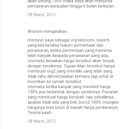
m
akan untung 130% maka saya akan menunda
pemasaran/penjualan hingga 6 bulan kedepan...
e
28 Maret, 2013
n
t
Anonim mengatakan…
a
menurut saya sebagai org ekonomi. seperti
r
yang kita ketahui hukum permintaan dan
penawaran, ketika permintaan yang meminta
lebih banyak daripada penawaran yang ada,
otomatis kenaikan harga tersebut akan terjadi
dengan sendirinya. Tujuan iklan tersebut hanya
membuat org2 yang memiliki uang lebih yang
tidak tahu diinvestasikan kemana lagi untuk di
investkan ke rumah tersebut.
otomatis ketika banyak yang membeli harga
130% pun terbentuk dengan sendirinya. Pasarlah
yang membuat harga berubah. tapi sebaliknya
apabila tidak ada yang beli, boro2 100%..mungkin
harganya bisa turun di bawah harga perdananya.
Terima kasih
28 Maret, 2013