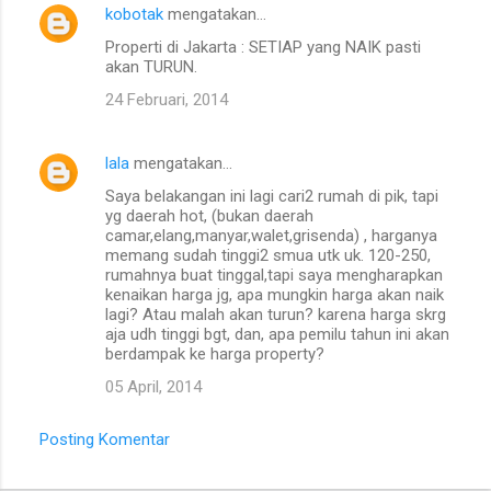
kobotak
mengatakan…
Properti di Jakarta : SETIAP yang NAIK pasti
akan TURUN.
24 Februari, 2014
lala
mengatakan…
Saya belakangan ini lagi cari2 rumah di pik, tapi
yg daerah hot, (bukan daerah
camar,elang,manyar,walet,grisenda) , harganya
memang sudah tinggi2 smua utk uk. 120-250,
rumahnya buat tinggal,tapi saya mengharapkan
kenaikan harga jg, apa mungkin harga akan naik
lagi? Atau malah akan turun? karena harga skrg
aja udh tinggi bgt, dan, apa pemilu tahun ini akan
berdampak ke harga property?
05 April, 2014
Posting Komentar