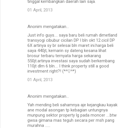
tinggal kembangkan daerah lain saja.
01 April, 2013
Anonim mengatakan…
Just info guys.... saya baru beli rumah dimetland
transyogi cibubur cicilan DP I bln okt 12.cicil DP
6X artinya sy br selesai bln maret ini.harga beli
saya 440jt, kemarin sy dateng kesana lihat
brosur terbaru ternyata harga sekarang
550jt.artinya investasi saya sudah berkembang
110jt dlm 6 bln.... I think property still a good
investment right?! (*^▽^*)
01 April, 2013
Anonim mengatakan…
Yah mending beli sahamnya aje kejangkau kayak
ane modal asongan tp kebagian untungnya
munpung sektor property lg pada moncer ....btw
gwsa gimana mas teguh secara per msh pang
murahna ......