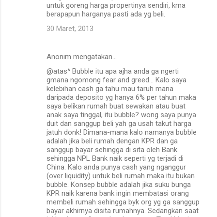
untuk goreng harga propertinya sendiri, krna
berapapun harganya pasti ada yg beli.
30 Maret, 2013
Anonim mengatakan…
@atas^ Bubble itu apa ajha anda ga ngerti
gmana ngomong fear and greed... Kalo saya
kelebihan cash ga tahu mau taruh mana
daripada deposito yg hanya 6% per tahun maka
saya belikan rumah buat sewakan atau buat
anak saya tinggal, itu bubble? wong saya punya
duit dan sanggup beli yah ga usah takut harga
jatuh donk! Dimana-mana kalo namanya bubble
adalah jika beli rumah dengan KPR dan ga
sanggup bayar sehingga di sita oleh Bank
sehingga NPL Bank naik seperti yg terjadi di
China. Kalo anda punya cash yang nganggur
(over liquidity) untuk beli rumah maka itu bukan
bubble. Konsep bubble adalah jika suku bunga
KPR naik karena bank ingin membatasi orang
membeli rumah sehingga byk org yg ga sanggup
bayar akhirnya disita rumahnya. Sedangkan saat