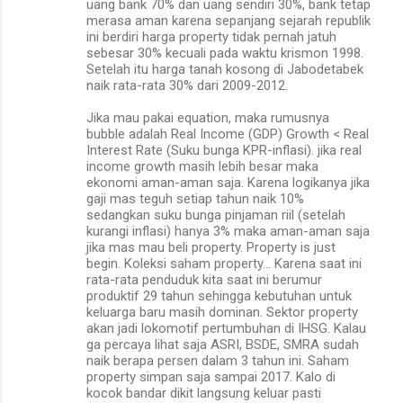
uang bank 70% dan uang sendiri 30%, bank tetap
merasa aman karena sepanjang sejarah republik
ini berdiri harga property tidak pernah jatuh
sebesar 30% kecuali pada waktu krismon 1998.
Setelah itu harga tanah kosong di Jabodetabek
naik rata-rata 30% dari 2009-2012.
Jika mau pakai equation, maka rumusnya
bubble adalah Real Income (GDP) Growth < Real
Interest Rate (Suku bunga KPR-inflasi). jika real
income growth masih lebih besar maka
ekonomi aman-aman saja. Karena logikanya jika
gaji mas teguh setiap tahun naik 10%
sedangkan suku bunga pinjaman riil (setelah
kurangi inflasi) hanya 3% maka aman-aman saja
jika mas mau beli property. Property is just
begin. Koleksi saham property... Karena saat ini
rata-rata penduduk kita saat ini berumur
produktif 29 tahun sehingga kebutuhan untuk
keluarga baru masih dominan. Sektor property
akan jadi lokomotif pertumbuhan di IHSG. Kalau
ga percaya lihat saja ASRI, BSDE, SMRA sudah
naik berapa persen dalam 3 tahun ini. Saham
property simpan saja sampai 2017. Kalo di
kocok bandar dikit langsung keluar pasti