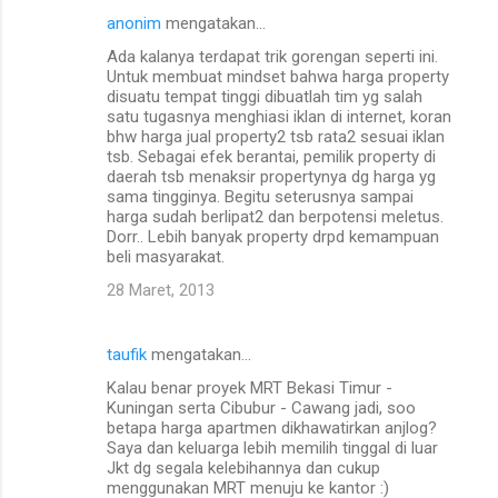
anonim
mengatakan…
Ada kalanya terdapat trik gorengan seperti ini.
Untuk membuat mindset bahwa harga property
disuatu tempat tinggi dibuatlah tim yg salah
satu tugasnya menghiasi iklan di internet, koran
bhw harga jual property2 tsb rata2 sesuai iklan
tsb. Sebagai efek berantai, pemilik property di
daerah tsb menaksir propertynya dg harga yg
sama tingginya. Begitu seterusnya sampai
harga sudah berlipat2 dan berpotensi meletus.
Dorr.. Lebih banyak property drpd kemampuan
beli masyarakat.
28 Maret, 2013
taufik
mengatakan…
Kalau benar proyek MRT Bekasi Timur -
Kuningan serta Cibubur - Cawang jadi, soo
betapa harga apartmen dikhawatirkan anjlog?
Saya dan keluarga lebih memilih tinggal di luar
Jkt dg segala kelebihannya dan cukup
menggunakan MRT menuju ke kantor :)