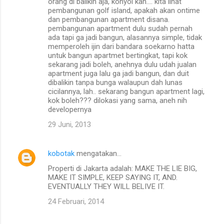
orang di balikin aja, konyol kan.... kita lihat
pembangunan golf island, apakah akan ontime
dan pembangunan apartment disana.
pembangunan apartment dulu sudah pernah
ada tapi ga jadi bangun, alasannya simple, tidak
memperoleh ijin dari bandara soekarno hatta
untuk bangun apartmet bertingkat, tapi kok
sekarang jadi boleh, anehnya dulu udah jualan
apartment juga lalu ga jadi bangun, dan duit
dibalikin tanpa bunga walaupun dah lunas
cicilannya, lah.. sekarang bangun apartment lagi,
kok boleh??? dilokasi yang sama, aneh nih
developernya
29 Juni, 2013
kobotak
mengatakan…
Properti di Jakarta adalah: MAKE THE LIE BIG,
MAKE IT SIMPLE, KEEP SAYING IT, AND.
EVENTUALLY THEY WILL BELIVE IT.
24 Februari, 2014