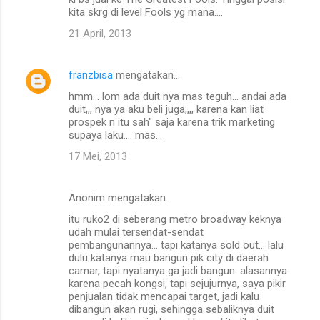
kita skrg di level Fools yg mana....
21 April, 2013
franzbisa
mengatakan…
hmm... lom ada duit nya mas teguh... andai ada
duit,,, nya ya aku beli juga,,,, karena kan liat
prospek n itu sah" saja karena trik marketing
supaya laku.... mas...
17 Mei, 2013
Anonim mengatakan…
itu ruko2 di seberang metro broadway keknya
udah mulai tersendat-sendat
pembangunannya... tapi katanya sold out... lalu
dulu katanya mau bangun pik city di daerah
camar, tapi nyatanya ga jadi bangun. alasannya
karena pecah kongsi, tapi sejujurnya, saya pikir
penjualan tidak mencapai target, jadi kalu
dibangun akan rugi, sehingga sebaliknya duit