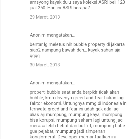
amsyong kayak dulu saya koleksi ASRI beli 120
jual 250. Hari ini ASRI berapa?
29 Maret, 2013
Anonim mengatakan…
bentar lg meletus nih bubble property di jakarta..
siap2 nampung bawah deh... kayak sahan aja
qqqq
30 Maret, 2013
Anonim mengatakan…
properti bubble saat anda berpikir tidak akan
bubble, krna drivenya greed and fear bukan lagi
faktor ekonomi. Untungnya mmg di indonesia ini
ternyata greed and fear ini udah gak ada lagi
alias aji mumpung, mumpung kaya, mumpung
bisa korupsi, mumpung saham lagi untung jadi
merasa lebih hebat dari buffet, mumpung babe
gue pejabat, mumpung jadi simpenan
konglomerat. Developer memanfaatkan ini