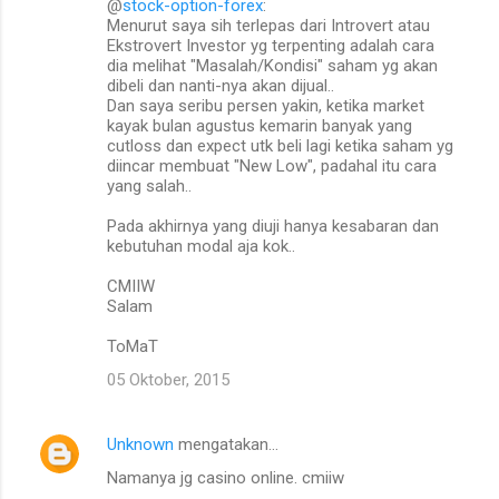
@
stock-option-forex
:
Menurut saya sih terlepas dari Introvert atau
Ekstrovert Investor yg terpenting adalah cara
dia melihat "Masalah/Kondisi" saham yg akan
dibeli dan nanti-nya akan dijual..
Dan saya seribu persen yakin, ketika market
kayak bulan agustus kemarin banyak yang
cutloss dan expect utk beli lagi ketika saham yg
diincar membuat "New Low", padahal itu cara
yang salah..
Pada akhirnya yang diuji hanya kesabaran dan
kebutuhan modal aja kok..
CMIIW
Salam
ToMaT
05 Oktober, 2015
Unknown
mengatakan…
Namanya jg casino online. cmiiw