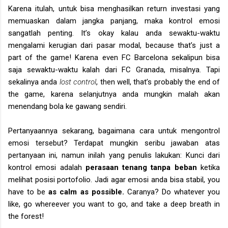
Karena itulah, untuk bisa menghasilkan return investasi yang
memuaskan dalam jangka panjang, maka kontrol emosi
sangatlah penting. It’s okay kalau anda sewaktu-waktu
mengalami kerugian dari pasar modal, because that’s just a
part of the game! Karena even FC Barcelona sekalipun bisa
saja sewaktu-waktu kalah dari FC Granada, misalnya. Tapi
sekalinya anda
lost control
, then well, that’s probably the end of
the game, karena selanjutnya anda mungkin malah akan
menendang bola ke gawang sendiri.
Pertanyaannya sekarang, bagaimana cara untuk mengontrol
emosi tersebut? Terdapat mungkin seribu jawaban atas
pertanyaan ini, namun inilah yang penulis lakukan: Kunci dari
kontrol emosi adalah
perasaan tenang tanpa beban
ketika
melihat posisi portofolio.
Jadi agar emosi anda bisa stabil, you
have to be
as
calm as possible.
Caranya? Do whatever you
like, go whereever you want to go, and take a deep breath in
the forest!