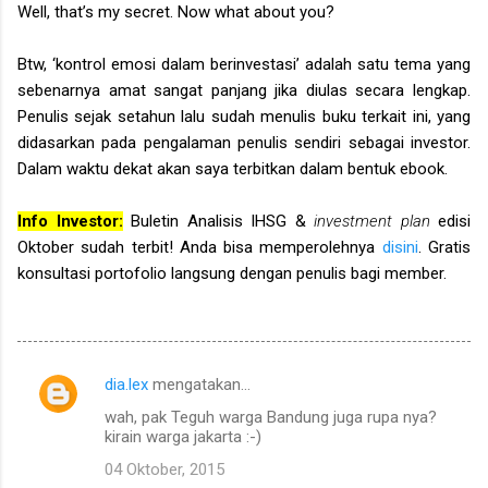
Well, that’s my secret. Now what about you?
Btw, ‘kontrol emosi dalam berinvestasi’ adalah satu tema yang
sebenarnya amat sangat panjang jika diulas secara lengkap.
Penulis sejak setahun lalu sudah menulis buku terkait ini, yang
didasarkan pada pengalaman penulis sendiri sebagai investor.
Dalam waktu dekat akan saya terbitkan dalam bentuk ebook.
Info Investor:
Buletin Analisis IHSG &
investment plan
edisi
Oktober sudah terbit! Anda bisa memperolehnya
disini
. Gratis
konsultasi portofolio langsung dengan penulis bagi member.
dia.lex
mengatakan…
K
wah, pak Teguh warga Bandung juga rupa nya?
o
kirain warga jakarta :-)
m
04 Oktober, 2015
e