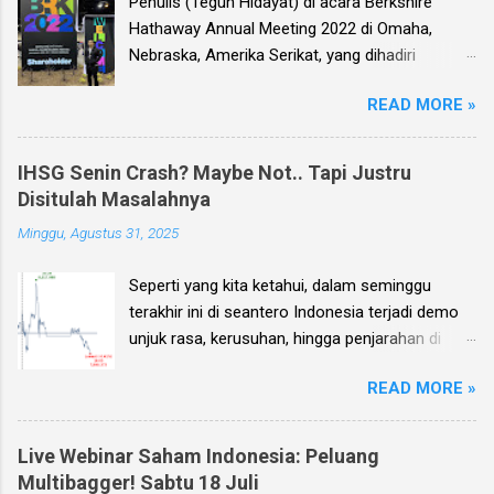
Penulis (Teguh Hidayat) di acara Berkshire
Hathaway Annual Meeting 2022 di Omaha,
Nebraska, Amerika Serikat, yang dihadiri
langsung oleh investor legendaris Warren
READ MORE »
Buffett dan mitranya Alm. Charlie Munger. Dear
investor, seperti biasa setiap kuartal alias tiga
bulan sekali, penulis membuat Ebook
IHSG Senin Crash? Maybe Not.. Tapi Justru
Investment Planning (EIP, dengan format PDF)
Disitulah Masalahnya
yang berisi kumpulan analisis fundamental
Minggu, Agustus 31, 2025
saham-saham pilihan di Bursa Efek Indonesia
(BEI), yang kali ini didasarkan pada laporan
Seperti yang kita ketahui, dalam seminggu
keuangan para emiten untuk periode Q2 2026 .
terakhir ini di seantero Indonesia terjadi demo
Ebook ini diharapkan akan menjadi panduan
unjuk rasa, kerusuhan, hingga penjarahan di
bagi anda (dan juga bagi penulis sendiri) untuk
rumah-rumah pejabat penting negara. Dan
memilih saham yang bagus untuk trading jangka
READ MORE »
karena sampai dengan pagi ini, Minggu 31
pendek, investasi jangka menengah, dan
Agustus, situasi unjuk rasa tersebut masih
panjang.
terjadi, maka penulis sendiri kemudian
Live Webinar Saham Indonesia: Peluang
menerima banyak pertanyaan: Bagaimana nasib
Multibagger! Sabtu 18 Juli