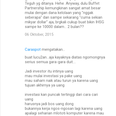
Teguh yg ditanya. Hehe. Anyway, dulu Buffet
Partnership kemungkinan sangat amat besar
mulai dengan dana kelolaan yang "nggak
seberapa" dan sampe sekarang "cuma sekian
mikyar dollar" aja, brgkali cukup buat bikin IHSG
sampe ke 10000 dalam... 2 bulan??
06 Oktober, 2015
Caraspot
mengatakan…
buat lucu2an...aja kayaknya diatas ngomongnya
serius semua gara-gara duit....
Jadi investor itu intinya uang
mau mulai investasi ya pake uang
mau saham naik atau turun ya karena uang
tujuan akhirnya ya uang
investasi kan puncak tertinggi dari cara cari
uang
harusnya jadi bos uang dong
bukannya kerja ngos-ngosan lagi karena uang
apalagi seharian mlototi komputer karena mau