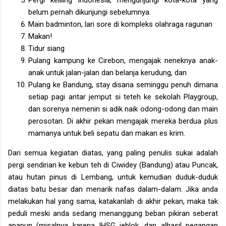
belum pernah dikunjungi sebelumnya.
Main badminton, lari sore di kompleks olahraga ragunan
Makan!
Tidur siang
Pulang kampung ke Cirebon, mengajak neneknya anak-
anak untuk jalan-jalan dan belanja kerudung, dan
Pulang ke Bandung, stay disana seminggu penuh dimana
setiap pagi antar jemput si teteh ke sekolah Playgroup,
dan sorenya nemenin si adik naik odong-odong dan main
perosotan. Di akhir pekan mengajak mereka berdua plus
mamanya untuk beli sepatu dan makan es krim.
Dari semua kegiatan diatas, yang paling penulis sukai adalah
pergi sendirian ke kebun teh di Ciwidey (Bandung) atau Puncak,
atau hutan pinus di Lembang, untuk kemudian duduk-duduk
diatas batu besar dan menarik nafas dalam-dalam. Jika anda
melakukan hal yang sama, katakanlah di akhir pekan, maka tak
peduli meski anda sedang menanggung beban pikiran seberat
apapun (misalnya karena IHSG jeblok, dan alhasil pegangan