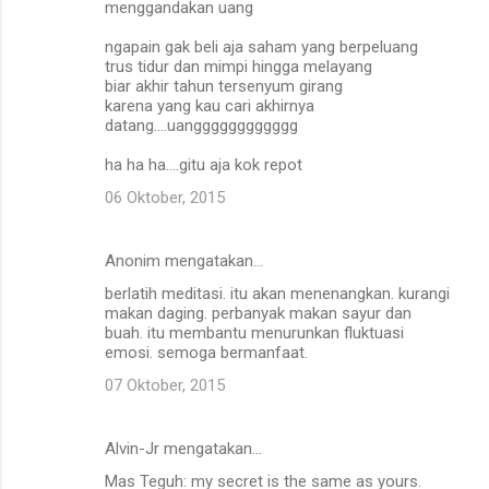
menggandakan uang
ngapain gak beli aja saham yang berpeluang
trus tidur dan mimpi hingga melayang
biar akhir tahun tersenyum girang
karena yang kau cari akhirnya
datang....uangggggggggggg
ha ha ha....gitu aja kok repot
06 Oktober, 2015
Anonim mengatakan…
berlatih meditasi. itu akan menenangkan. kurangi
makan daging. perbanyak makan sayur dan
buah. itu membantu menurunkan fluktuasi
emosi. semoga bermanfaat.
07 Oktober, 2015
Alvin-Jr mengatakan…
Mas Teguh: my secret is the same as yours.