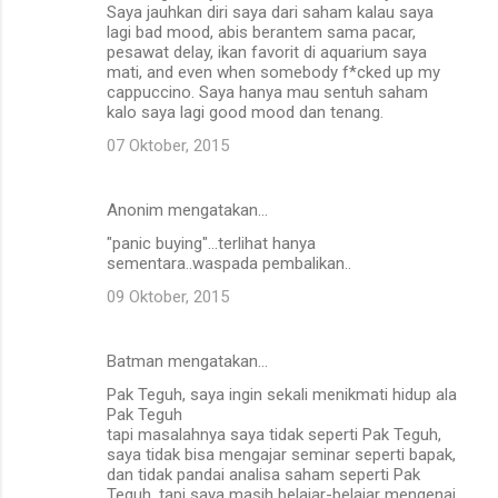
Saya jauhkan diri saya dari saham kalau saya
lagi bad mood, abis berantem sama pacar,
pesawat delay, ikan favorit di aquarium saya
mati, and even when somebody f*cked up my
cappuccino. Saya hanya mau sentuh saham
kalo saya lagi good mood dan tenang.
07 Oktober, 2015
Anonim mengatakan…
"panic buying"...terlihat hanya
sementara..waspada pembalikan..
09 Oktober, 2015
Batman mengatakan…
Pak Teguh, saya ingin sekali menikmati hidup ala
Pak Teguh
tapi masalahnya saya tidak seperti Pak Teguh,
saya tidak bisa mengajar seminar seperti bapak,
dan tidak pandai analisa saham seperti Pak
Teguh, tapi saya masih belajar-belajar mengenai