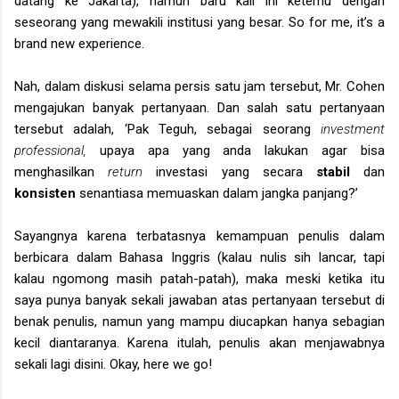
datang ke Jakarta), namun baru kali ini ketemu dengan
seseorang yang mewakili institusi yang besar. So for me, it’s a
brand new experience.
Nah, dalam diskusi selama persis satu jam tersebut, Mr. Cohen
mengajukan banyak pertanyaan. Dan salah satu pertanyaan
tersebut adalah, ‘Pak Teguh, sebagai seorang
investment
professional,
upaya apa yang anda lakukan agar bisa
menghasilkan
return
investasi yang secara
stabil
dan
konsisten
senantiasa memuaskan dalam jangka panjang?’
Sayangnya karena terbatasnya kemampuan penulis dalam
berbicara dalam Bahasa Inggris (kalau nulis sih lancar, tapi
kalau ngomong masih patah-patah), maka meski ketika itu
saya punya banyak sekali jawaban atas pertanyaan tersebut di
benak penulis, namun yang mampu diucapkan hanya sebagian
kecil diantaranya. Karena itulah, penulis akan menjawabnya
sekali lagi disini. Okay, here we go!