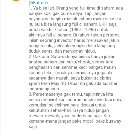
@
Batman
:
1. Ya bisa lah. Orang yang full time di saham ada
banyak kok, gak cuma saya. Tapi jangan
bayangkan begitu masuk saham maka seketika
itu pula bisa langsung full di saham. LKH saja
butuh waktu 7 tahun (1989 - 1996) untuk
akhirnya full di saham. Di tahun-tahun pertama
inilah seorang investor harus merasakan jatuh
bangun dulu, jadi gak mungkin bisa langsung
duduk santai dan menikmati hidup.
2. Gak ada. Satu-satunya bisnis hanya jualan
analisa saham dan buku/ebook, sementara
penghasilan dari seminar kecil banget, malah
kadang tekor (soalnya seminarnya juga ala
kadarnya dan murah, saya bukan selebritis
sperti Ellen May dll). Diluar itu gak ada sumber
income apapun.
3. Persentasenya gak tentu, tapi intinya kita
selalu menyisihkan income untuk investasi dulu,
kemudian selebihnya baru dipakai untuk
kebutuhan sehari-hari. Gaya hidup jangan
mewah-mewah, yang sederhana saja. Klo
kemana-mana jangan pake mobil, pake busway
saja.