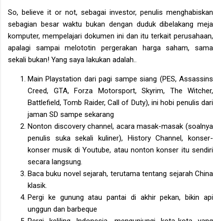
So, believe it or not, sebagai investor, penulis menghabiskan
sebagian besar waktu bukan dengan duduk dibelakang meja
komputer, mempelajari dokumen ini dan itu terkait perusahaan,
apalagi sampai melototin pergerakan harga saham, sama
sekali bukan! Yang saya lakukan adalah..
Main Playstation dari pagi sampe siang (PES, Assassins
Creed, GTA, Forza Motorsport, Skyrim, The Witcher,
Battlefield, Tomb Raider, Call of Duty), ini hobi penulis dari
jaman SD sampe sekarang
Nonton discovery channel, acara masak-masak (soalnya
penulis suka sekali kuliner), History Channel, konser-
konser musik di Youtube, atau nonton konser itu sendiri
secara langsung.
Baca buku novel sejarah, terutama tentang sejarah China
klasik.
Pergi ke gunung atau pantai di akhir pekan, bikin api
unggun dan barbeque
Pergi keliling Indonesia, mengunjungi kota-kota yang