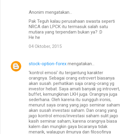
n
Anonim mengatakan…
t
Pak Teguh kalau perusahaan swasta seperti
a
NRCA dan LPCK itu termasuk salah satu
mutiara yang terpendam bukan ya? :D
r
He he
04 Oktober, 2015
stock-option-forex
mengatakan…
'kontrol emosi' itu tergantung karakter
orangnya. Sebagai orang extrovert biasanya
akan susah. perhatikan saja orang-orang yg
investor hebat. Saya amati banyak yg introvert,
buffet, kemungkinan LKH juga. Orangnya juga
sederhana. Oleh karena itu sungguh ironis,
menurut saya orang yang jago seminar saham
akan susah investasi saham. Dan orang yang
jago kontrol emosi/investasi saham sulit jago
kasih seminar saham, karena orangnya biasa
kalem dan mungkin gaya bicaranya tidak
menarik, walaupun ilmunya dan filosofinya