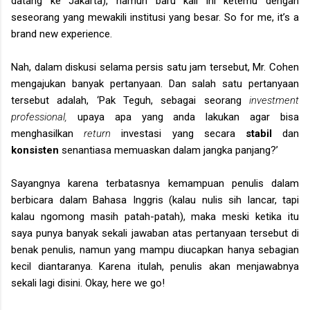
datang ke Jakarta), namun baru kali ini ketemu dengan
seseorang yang mewakili institusi yang besar. So for me, it’s a
brand new experience.
Nah, dalam diskusi selama persis satu jam tersebut, Mr. Cohen
mengajukan banyak pertanyaan. Dan salah satu pertanyaan
tersebut adalah, ‘Pak Teguh, sebagai seorang
investment
professional,
upaya apa yang anda lakukan agar bisa
menghasilkan
return
investasi yang secara
stabil
dan
konsisten
senantiasa memuaskan dalam jangka panjang?’
Sayangnya karena terbatasnya kemampuan penulis dalam
berbicara dalam Bahasa Inggris (kalau nulis sih lancar, tapi
kalau ngomong masih patah-patah), maka meski ketika itu
saya punya banyak sekali jawaban atas pertanyaan tersebut di
benak penulis, namun yang mampu diucapkan hanya sebagian
kecil diantaranya. Karena itulah, penulis akan menjawabnya
sekali lagi disini. Okay, here we go!