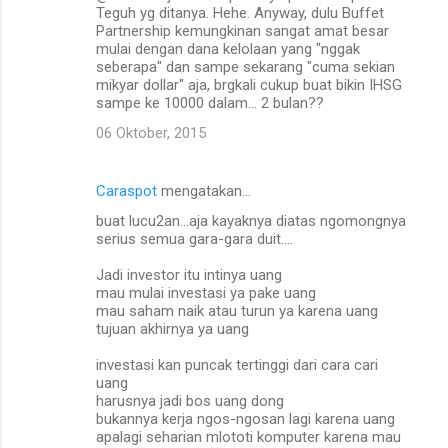
Teguh yg ditanya. Hehe. Anyway, dulu Buffet
Partnership kemungkinan sangat amat besar
mulai dengan dana kelolaan yang "nggak
seberapa" dan sampe sekarang "cuma sekian
mikyar dollar" aja, brgkali cukup buat bikin IHSG
sampe ke 10000 dalam... 2 bulan??
06 Oktober, 2015
Caraspot
mengatakan…
buat lucu2an...aja kayaknya diatas ngomongnya
serius semua gara-gara duit....
Jadi investor itu intinya uang
mau mulai investasi ya pake uang
mau saham naik atau turun ya karena uang
tujuan akhirnya ya uang
investasi kan puncak tertinggi dari cara cari
uang
harusnya jadi bos uang dong
bukannya kerja ngos-ngosan lagi karena uang
apalagi seharian mlototi komputer karena mau