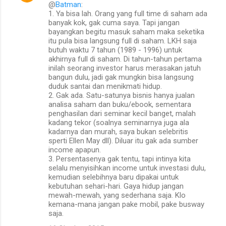
@
Batman
:
1. Ya bisa lah. Orang yang full time di saham ada
banyak kok, gak cuma saya. Tapi jangan
bayangkan begitu masuk saham maka seketika
itu pula bisa langsung full di saham. LKH saja
butuh waktu 7 tahun (1989 - 1996) untuk
akhirnya full di saham. Di tahun-tahun pertama
inilah seorang investor harus merasakan jatuh
bangun dulu, jadi gak mungkin bisa langsung
duduk santai dan menikmati hidup.
2. Gak ada. Satu-satunya bisnis hanya jualan
analisa saham dan buku/ebook, sementara
penghasilan dari seminar kecil banget, malah
kadang tekor (soalnya seminarnya juga ala
kadarnya dan murah, saya bukan selebritis
sperti Ellen May dll). Diluar itu gak ada sumber
income apapun.
3. Persentasenya gak tentu, tapi intinya kita
selalu menyisihkan income untuk investasi dulu,
kemudian selebihnya baru dipakai untuk
kebutuhan sehari-hari. Gaya hidup jangan
mewah-mewah, yang sederhana saja. Klo
kemana-mana jangan pake mobil, pake busway
saja.