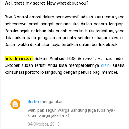
Well, that’s my secret. Now what about you?
Btw, ‘kontrol emosi dalam berinvestasi’ adalah satu tema yang
sebenarnya amat sangat panjang jika diulas secara lengkap.
Penulis sejak setahun lalu sudah menulis buku terkait ini, yang
didasarkan pada pengalaman penulis sendiri sebagai investor.
Dalam waktu dekat akan saya terbitkan dalam bentuk ebook.
Info Investor:
Buletin Analisis IHSG &
investment plan
edisi
Oktober sudah terbit! Anda bisa memperolehnya
disini
. Gratis
konsultasi portofolio langsung dengan penulis bagi member.
dia.lex
mengatakan…
K
wah, pak Teguh warga Bandung juga rupa nya?
o
kirain warga jakarta :-)
m
04 Oktober, 2015
e