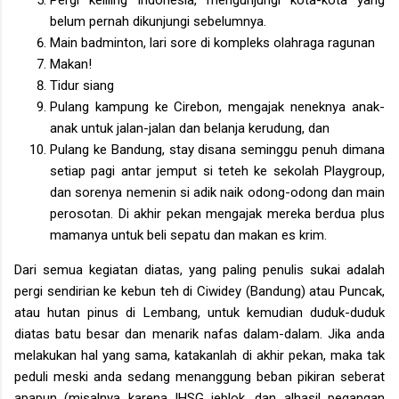
belum pernah dikunjungi sebelumnya.
Main badminton, lari sore di kompleks olahraga ragunan
Makan!
Tidur siang
Pulang kampung ke Cirebon, mengajak neneknya anak-
anak untuk jalan-jalan dan belanja kerudung, dan
Pulang ke Bandung, stay disana seminggu penuh dimana
setiap pagi antar jemput si teteh ke sekolah Playgroup,
dan sorenya nemenin si adik naik odong-odong dan main
perosotan. Di akhir pekan mengajak mereka berdua plus
mamanya untuk beli sepatu dan makan es krim.
Dari semua kegiatan diatas, yang paling penulis sukai adalah
pergi sendirian ke kebun teh di Ciwidey (Bandung) atau Puncak,
atau hutan pinus di Lembang, untuk kemudian duduk-duduk
diatas batu besar dan menarik nafas dalam-dalam. Jika anda
melakukan hal yang sama, katakanlah di akhir pekan, maka tak
peduli meski anda sedang menanggung beban pikiran seberat
apapun (misalnya karena IHSG jeblok, dan alhasil pegangan