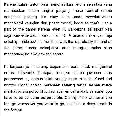
Karena itulah, untuk bisa menghasilkan return investasi yang
memuaskan dalam jangka panjang, maka kontrol emosi
sangatlah penting. It’s okay kalau anda sewaktu-waktu
mengalami kerugian dari pasar modal, because that’s just a
part of the game! Karena even FC Barcelona sekalipun bisa
saja sewaktu-waktu kalah dari FC Granada, misalnya. Tapi
sekalinya anda
lost control
, then well, that’s probably the end of
the game, karena selanjutnya anda mungkin malah akan
menendang bola ke gawang sendiri.
Pertanyaannya sekarang, bagaimana cara untuk mengontrol
emosi tersebut? Terdapat mungkin seribu jawaban atas
pertanyaan ini, namun inilah yang penulis lakukan: Kunci dari
kontrol emosi adalah
perasaan tenang tanpa beban
ketika
melihat posisi portofolio.
Jadi agar emosi anda bisa stabil, you
have to be
as
calm as possible.
Caranya? Do whatever you
like, go whereever you want to go, and take a deep breath in
the forest!