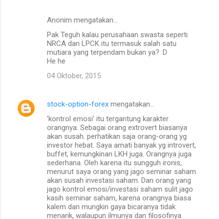
n
Anonim mengatakan…
t
Pak Teguh kalau perusahaan swasta seperti
a
NRCA dan LPCK itu termasuk salah satu
mutiara yang terpendam bukan ya? :D
r
He he
04 Oktober, 2015
stock-option-forex
mengatakan…
'kontrol emosi' itu tergantung karakter
orangnya. Sebagai orang extrovert biasanya
akan susah. perhatikan saja orang-orang yg
investor hebat. Saya amati banyak yg introvert,
buffet, kemungkinan LKH juga. Orangnya juga
sederhana. Oleh karena itu sungguh ironis,
menurut saya orang yang jago seminar saham
akan susah investasi saham. Dan orang yang
jago kontrol emosi/investasi saham sulit jago
kasih seminar saham, karena orangnya biasa
kalem dan mungkin gaya bicaranya tidak
menarik, walaupun ilmunya dan filosofinya