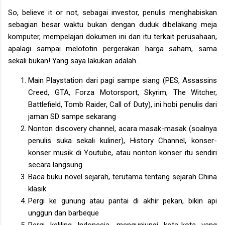
So, believe it or not, sebagai investor, penulis menghabiskan
sebagian besar waktu bukan dengan duduk dibelakang meja
komputer, mempelajari dokumen ini dan itu terkait perusahaan,
apalagi sampai melototin pergerakan harga saham, sama
sekali bukan! Yang saya lakukan adalah..
Main Playstation dari pagi sampe siang (PES, Assassins
Creed, GTA, Forza Motorsport, Skyrim, The Witcher,
Battlefield, Tomb Raider, Call of Duty), ini hobi penulis dari
jaman SD sampe sekarang
Nonton discovery channel, acara masak-masak (soalnya
penulis suka sekali kuliner), History Channel, konser-
konser musik di Youtube, atau nonton konser itu sendiri
secara langsung.
Baca buku novel sejarah, terutama tentang sejarah China
klasik.
Pergi ke gunung atau pantai di akhir pekan, bikin api
unggun dan barbeque
Pergi keliling Indonesia, mengunjungi kota-kota yang