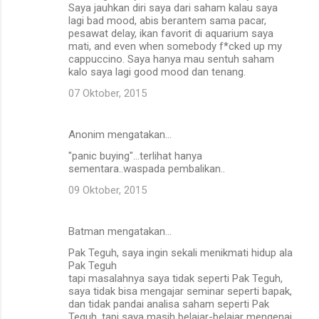
Saya jauhkan diri saya dari saham kalau saya
lagi bad mood, abis berantem sama pacar,
pesawat delay, ikan favorit di aquarium saya
mati, and even when somebody f*cked up my
cappuccino. Saya hanya mau sentuh saham
kalo saya lagi good mood dan tenang.
07 Oktober, 2015
Anonim mengatakan…
"panic buying"...terlihat hanya
sementara..waspada pembalikan..
09 Oktober, 2015
Batman mengatakan…
Pak Teguh, saya ingin sekali menikmati hidup ala
Pak Teguh
tapi masalahnya saya tidak seperti Pak Teguh,
saya tidak bisa mengajar seminar seperti bapak,
dan tidak pandai analisa saham seperti Pak
Teguh, tapi saya masih belajar-belajar mengenai