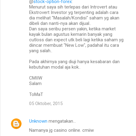
@
stock-option-forex
:
Menurut saya sih terlepas dari Introvert atau
Ekstrovert Investor yg terpenting adalah cara
dia melihat "Masalah/Kondisi" saham yg akan
dibeli dan nanti-nya akan dijual..
Dan saya seribu persen yakin, ketika market
kayak bulan agustus kemarin banyak yang
cutloss dan expect utk beli lagi ketika saham yg
diincar membuat "New Low", padahal itu cara
yang salah..
Pada akhirnya yang diuji hanya kesabaran dan
kebutuhan modal aja kok..
CMIIW
Salam
ToMaT
05 Oktober, 2015
Unknown
mengatakan…
Namanya jg casino online. cmiiw