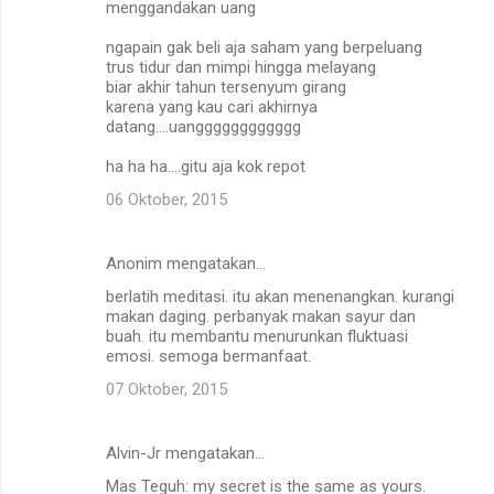
menggandakan uang
ngapain gak beli aja saham yang berpeluang
trus tidur dan mimpi hingga melayang
biar akhir tahun tersenyum girang
karena yang kau cari akhirnya
datang....uangggggggggggg
ha ha ha....gitu aja kok repot
06 Oktober, 2015
Anonim mengatakan…
berlatih meditasi. itu akan menenangkan. kurangi
makan daging. perbanyak makan sayur dan
buah. itu membantu menurunkan fluktuasi
emosi. semoga bermanfaat.
07 Oktober, 2015
Alvin-Jr mengatakan…
Mas Teguh: my secret is the same as yours.