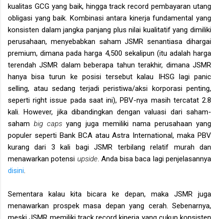
kualitas GCG yang baik, hingga track record pembayaran utang
obligasi yang baik. Kombinasi antara kinerja fundamental yang
konsisten dalam jangka panjang plus nilai kualitatif yang dimiliki
perusahaan, menyebabkan saham JSMR senantiasa dihargai
premium, dimana pada harga 4,500 sekalipun (itu adalah harga
terendah JSMR dalam beberapa tahun terakhir, dimana JSMR
hanya bisa turun ke posisi tersebut kalau IHSG lagi panic
selling, atau sedang terjadi peristiwa/aksi korporasi penting,
seperti right issue pada saat ini), PBV-nya masih tercatat 2.8
kali. However, jika dibandingkan dengan valuasi dari saham-
saham
big caps
yang juga memiliki nama perusahaan yang
populer seperti Bank BCA atau Astra International, maka PBV
kurang dari 3 kali bagi JSMR terbilang relatif murah dan
menawarkan potensi
upside
. Anda bisa baca lagi penjelasannya
disini
.
Sementara kalau kita bicara ke depan, maka JSMR juga
menawarkan prospek masa depan yang cerah. Sebenarnya,
meski JSMR memiliki track record kinerja yang cukup konsisten