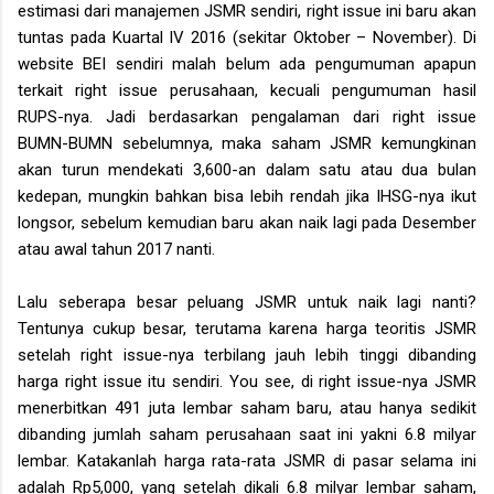
estimasi dari manajemen JSMR sendiri, right issue ini baru akan
tuntas pada Kuartal IV 2016 (sekitar Oktober – November). Di
website BEI sendiri malah belum ada pengumuman apapun
terkait right issue perusahaan, kecuali pengumuman hasil
RUPS-nya. Jadi berdasarkan pengalaman dari right issue
BUMN-BUMN sebelumnya, maka saham JSMR kemungkinan
akan turun mendekati 3,600-an dalam satu atau dua bulan
kedepan, mungkin bahkan bisa lebih rendah jika IHSG-nya ikut
longsor, sebelum kemudian baru akan naik lagi pada Desember
atau awal tahun 2017 nanti.
Lalu seberapa besar peluang JSMR untuk naik lagi nanti?
Tentunya cukup besar, terutama karena harga teoritis JSMR
setelah right issue-nya terbilang jauh lebih tinggi dibanding
harga right issue itu sendiri. You see, di right issue-nya JSMR
menerbitkan 491 juta lembar saham baru, atau hanya sedikit
dibanding jumlah saham perusahaan saat ini yakni 6.8 milyar
lembar. Katakanlah harga rata-rata JSMR di pasar selama ini
adalah Rp5,000, yang setelah dikali 6.8 milyar lembar saham,