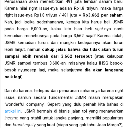
Perusahaan akan menerbitkan 491 juta lembar saham baru.
Karena nilai right issue-nya adalah Rp1.8 trilyun, maka harga
right issue-nya Rp1.8 trilyun / 491 juta =
Rp3,662 per saham
.
Nah, jadi logika sederhananya, kenapa kita harus beli JSMR
pada harga 5,000-an, kalau kita bisa beli
right-
nya nanti
kemudian menebusnya pada harga 3,662 saja? Karena itulah,
JSMR kemudian turun, dan mungkin kedepannya akan turun
lebih lanjut, namun
cukup jelas bahwa dia tidak akan turun
sampai lebih rendah dari 3,662 tersebut
(atau kalaupun
JSMR sampai tembus 3,600-an, misalnya kalau IHSG besok-
besok nyungsep lagi, maka selanjutnya
dia akan langsung
naik lagi
).
Dan itu karena, terlepas dari penurunan sahamnya karena right
issue, namun secara fundamental JSMR masih merupakan
‘wonderful company’. Seperti yang dulu pernah kita bahas di
artikel ini
, JSMR bermain di bisnis jalan tol yang menawarkan
income
yang stabil untuk jangka panjang, memiliki popularitas
dan
brand equity
yang kuat (siapa yang gak tahu Jasa Marga?),