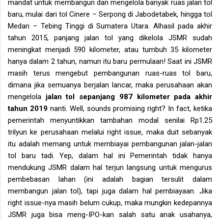
mandat untuk membangun dan mengelola banyak ruas jalan tol
baru, mulai dari tol Cinere – Serpong di Jabodetabek, hingga tol
Medan – Tebing Tinggi di Sumatera Utara. Alhasil pada akhir
tahun 2015, panjang jalan tol yang dikelola JSMR sudah
meningkat menjadi 590 kilometer, atau tumbuh 35 kilometer
hanya dalam 2 tahun, namun itu baru permulaan! Saat ini JSMR
masih terus mengebut pembangunan ruas-ruas tol baru,
dimana jika semuanya berjalan lancar, maka perusahaan akan
mengelola
jalan tol sepanjang 987 kilometer pada akhir
tahun 2019
nanti. Well, sounds promising right? In fact, ketika
pemerintah menyuntikkan tambahan modal senilai Rp1.25
trilyun ke perusahaan melalui right issue, maka duit sebanyak
itu adalah memang untuk membiayai pembangunan jalan-jalan
tol baru tadi. Yep, dalam hal ini Pemerintah tidak hanya
mendukung JSMR dalam hal terjun langsung untuk mengurus
pembebasan lahan (ini adalah bagian tersulit dalam
membangun jalan tol), tapi juga dalam hal pembiayaan. Jika
right issue-nya masih belum cukup, maka mungkin kedepannya
JSMR juga bisa meng-IPO-kan salah satu anak usahanya,