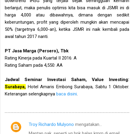
downtrend IHSG yang terjadi sejak semingguan kemarin
berlanjut, maka penulis optimis kita bisa masuk di JSMR ini di
harga 4,000 atau dibawahnya, dimana dengan sedikit
keberuntungan, profit yang diperoleh mungkin akan mencapai
50% (targetnya 6,000-an), ketika JSMR ini naik kembali pada
awal tahun 2017 nanti.
PT Jasa Marga (Persero), Tbk
Rating Kinerja pada Kuartal II 2016: A
Rating Saham pada 4,550: AA
Jadwal Seminar Investasi Saham,
Value Investing:
Surabaya,
Hotel Amaris Embong Surabaya, Sabtu 1 Oktober.
Keterangan selengkapnya
baca disini
.
Troy Richardo Mulyono
mengatakan…
K
Mantap pak, seperti yg bpk balas kmrn di email.