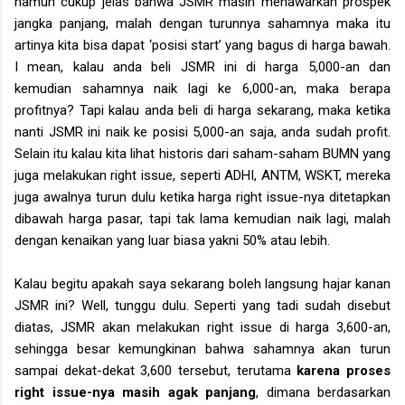
namun cukup jelas bahwa JSMR masih menawarkan prospek
jangka panjang, malah dengan turunnya sahamnya maka itu
artinya kita bisa dapat ‘posisi start’ yang bagus di harga bawah.
I mean, kalau anda beli JSMR ini di harga 5,000-an dan
kemudian sahamnya naik lagi ke 6,000-an, maka berapa
profitnya? Tapi kalau anda beli di harga sekarang, maka ketika
nanti JSMR ini naik ke posisi 5,000-an saja, anda sudah profit.
Selain itu kalau kita lihat historis dari saham-saham BUMN yang
juga melakukan right issue, seperti ADHI, ANTM, WSKT, mereka
juga awalnya turun dulu ketika harga right issue-nya ditetapkan
dibawah harga pasar, tapi tak lama kemudian naik lagi, malah
dengan kenaikan yang luar biasa yakni 50% atau lebih.
Kalau begitu apakah saya sekarang boleh langsung hajar kanan
JSMR ini? Well, tunggu dulu. Seperti yang tadi sudah disebut
diatas, JSMR akan melakukan right issue di harga 3,600-an,
sehingga besar kemungkinan bahwa sahamnya akan turun
sampai dekat-dekat 3,600 tersebut, terutama
karena proses
right issue-nya masih agak panjang
, dimana berdasarkan