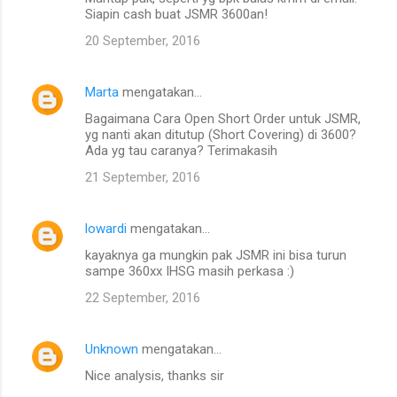
o
Siapin cash buat JSMR 3600an!
m
20 September, 2016
e
n
Marta
mengatakan…
t
Bagaimana Cara Open Short Order untuk JSMR,
a
yg nanti akan ditutup (Short Covering) di 3600?
Ada yg tau caranya? Terimakasih
r
21 September, 2016
lowardi
mengatakan…
kayaknya ga mungkin pak JSMR ini bisa turun
sampe 360xx IHSG masih perkasa :)
22 September, 2016
Unknown
mengatakan…
Nice analysis, thanks sir