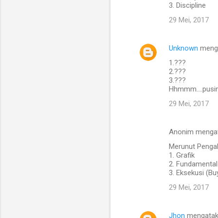
3. Discipline
29 Mei, 2017
Unknown
meng
1.???
2.???
3.???
Hhmmm....pusing
29 Mei, 2017
Anonim menga
Merunut Pengal
1. Grafik
2. Fundamental
3. Eksekusi (Buy
29 Mei, 2017
Jhon
mengata