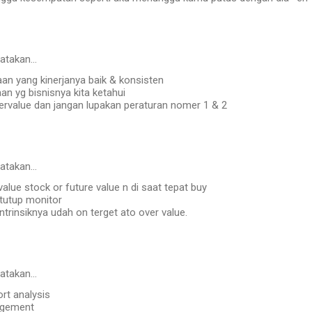
atakan…
aan yang kinerjanya baik & konsisten
aan yg bisnisnya kita ketahui
dervalue dan jangan lupakan peraturan nomer 1 & 2
atakan…
value stock or future value n di saat tepat buy
..tutup monitor
i intrinsiknya udah on terget ato over value.
atakan…
ort analysis
agement