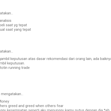
atakan…
analisis
beli saat yg tepat
jual saat yang tepat
atakan…
ambil keputusan atas dasar rekomendasi dari orang lain, ada baikny
mbil keputusan.
totin running trade
mengatakan…
 Money
thers greed and greed when others fear
nggu kesempatan seperti aku menunggu kamu putus dengan dia *eh