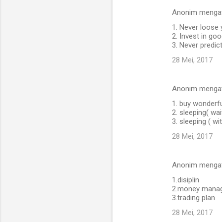
Anonim menga
K
1. Never loose
o
2. Invest in goo
m
3. Never predict
e
28 Mei, 2017
n
t
Anonim menga
a
1. buy wonderfu
2. sleeping( wa
r
3. sleeping ( w
28 Mei, 2017
Anonim menga
1.disiplin
2.money mana
3.trading plan
28 Mei, 2017