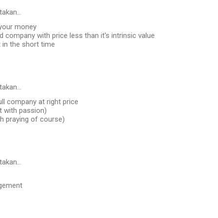
takan…
 your money
d company with price less than it's intrinsic value
 in the short time
takan…
ll company at right price
it with passion)
ith praying of course)
takan…
gement