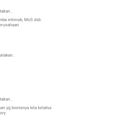
takan…
nilai intrinsik, MoS dsb.
 perusahaan
atakan…
r
takan…
aan yg bisnisnya kita ketahui
tory