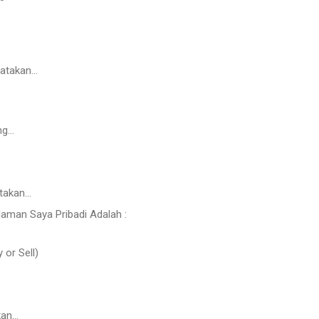
atakan…
...
takan…
aman Saya Pribadi Adalah :
 or Sell)
kan…