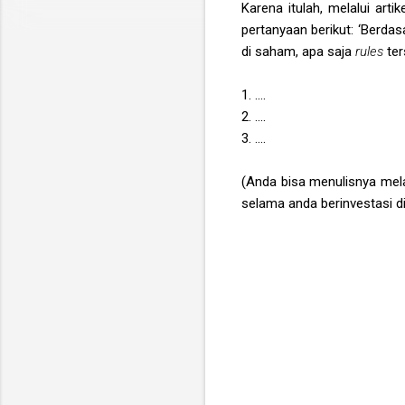
Karena itulah, melalui arti
pertanyaan berikut: ‘Berda
di saham, apa saja
rules
ter
1. ....
2. ....
3. ....
(Anda bisa menulisnya mela
selama anda berinvestasi d