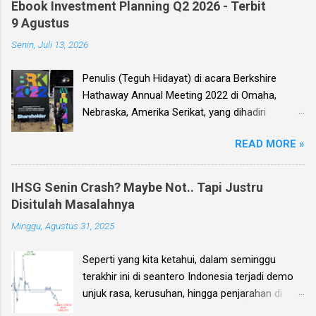
Ebook Investment Planning Q2 2026 - Terbit
9 Agustus
Senin, Juli 13, 2026
Penulis (Teguh Hidayat) di acara Berkshire
Hathaway Annual Meeting 2022 di Omaha,
Nebraska, Amerika Serikat, yang dihadiri
langsung oleh investor legendaris Warren
READ MORE »
Buffett dan mitranya Alm. Charlie Munger. Dear
investor, seperti biasa setiap kuartal alias tiga
bulan sekali, penulis membuat Ebook
IHSG Senin Crash? Maybe Not.. Tapi Justru
Investment Planning (EIP, dengan format PDF)
Disitulah Masalahnya
yang berisi kumpulan analisis fundamental
Minggu, Agustus 31, 2025
saham-saham pilihan di Bursa Efek Indonesia
(BEI), yang kali ini didasarkan pada laporan
Seperti yang kita ketahui, dalam seminggu
keuangan para emiten untuk periode Q2 2026 .
terakhir ini di seantero Indonesia terjadi demo
Ebook ini diharapkan akan menjadi panduan
unjuk rasa, kerusuhan, hingga penjarahan di
bagi anda (dan juga bagi penulis sendiri) untuk
rumah-rumah pejabat penting negara. Dan
memilih saham yang bagus untuk trading jangka