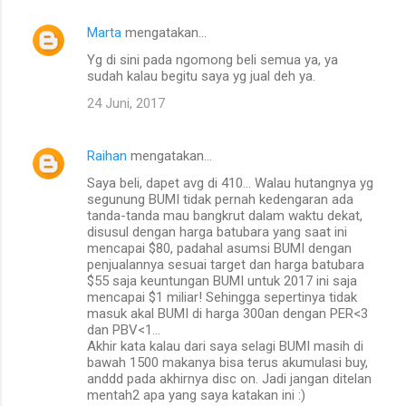
Marta
mengatakan…
Yg di sini pada ngomong beli semua ya, ya
sudah kalau begitu saya yg jual deh ya.
24 Juni, 2017
Raihan
mengatakan…
Saya beli, dapet avg di 410... Walau hutangnya yg
segunung BUMI tidak pernah kedengaran ada
tanda-tanda mau bangkrut dalam waktu dekat,
disusul dengan harga batubara yang saat ini
mencapai $80, padahal asumsi BUMI dengan
penjualannya sesuai target dan harga batubara
$55 saja keuntungan BUMI untuk 2017 ini saja
mencapai $1 miliar! Sehingga sepertinya tidak
masuk akal BUMI di harga 300an dengan PER<3
dan PBV<1...
Akhir kata kalau dari saya selagi BUMI masih di
bawah 1500 makanya bisa terus akumulasi buy,
anddd pada akhirnya disc on. Jadi jangan ditelan
mentah2 apa yang saya katakan ini :)