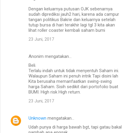
n
Dengan keluarnya putusan OJK sebenarnya
t
sudah diprediksi jauh2 hari, karena ada campur
tangan politikus Bakrie dan keluarnya setelah
a
tutup bursa di hari terakhir lagi tgl 3 kita akan
r
lihat roller coaster kembali saham bumi
23 Juni, 2017
Anonim mengatakan…
Beli.
Terlalu indah untuk tidak menyentuh Saham ini.
Walaupun Saham ini penuh intrik Tapi disini lah
Kita berusaha memanfaatkan swing-swing
harga Saham. Sisih sedikit dari portofolio buat
BUMI. High risk High return.
23 Juni, 2017
Unknown
mengatakan…
Udah punya di harga bawah bgt, tapi gatau bakal
nambah apa enggak...