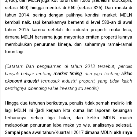
3,900), dan MDLN juga ikut turun dari 1,000 (sebelum stocksplit,
setara 500) hingga mentok di 650 (setara 325). Dan meski di
tahun 2014, seiring dengan pulihnya kondisi market, MDLN
kembali naik, tapi kenaikannya berhenti di level 580-an di awal
tahun 2015 karena setelah itu industri properti mulai lesu,
dimana MDLN bersama juga mayoritas emiten properti lainnya
membukukan penurunan kinerja, dan sahamnya ramai-ramai
turun lagi.
(Catatan: Dari pengalaman di tahun 2013 tersebut, penulis
banyak belajar tentang
market timing
, dan juga tentang
siklus
ekonomi industri
termasuk industri properti, yang tidak kalah
pentingnya dibanding value investing itu sendiri).
Hingga dua tahunan berikutnya, penulis tidak pernah melirik-lirik
lagi MDLN ini (jadi kerjaan kita cuma liat laporan keuangan
terbarunya setiap tiga bulan, dan ketika MDLN masih
melaporkan penurunan laba maka yo wis, analisanya selesai).
Sampai pada awal tahun/Kuartal I 2017 dimana MDLN
akhirnya