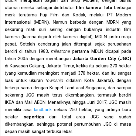
MDLN merupakan bagian dari Grup Modern, dengan bisnis
utama mereka sebagai distributor
film kamera foto
berbagai
merk terutama Fuji Film dan Kodak, melalui PT Modern
Internasional (MDRN). Namun berbeda dengan MDRN yang
sekarang mati suri seiring dengan bubarnya industri film
kamera (karena diganti oleh kamera digital), MDLN justru maju
pesat. Setelah cenderung jalan ditempat sejak perusahaan
berdiri di tahun 1983,
milestone
pertama MDLN dicapai pada
tahun 2005 dengan membangun
Jakarta Garden City (JGC)
di Kawasan Cakung, Jakarta Timur, ketika itu seluas 270 hektar
(yang kemudian meningkat menjadi 370 hektar
, dan itu sangat
luas untuk ukuran
township
didalam Kota Jakarta
), dengan
bekerja sama dengan Keppel Land asal Singapura
, dan sampai
sekarang JGC masih terus dikembangkan, termasuk berdiri
IKEA dan Mall AEON.
Menariknya, hingga Juni 2017, JGC masih
memiliki sisa
landbank
seluas 250 hektar, yang artinya baru
sekitar
sepertiga
dari total area JGC yang sudah
dikembangkan, sehingga potensi pertumbuhan JGC di masa
depan masih sangat terbuka lebar.