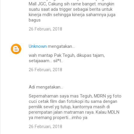
o
Mall JGC, Cakung sih rame banget. mungkin
m
suatu saat ada trigger sebagai berita untuk
kinerja mdln sehingga kinerja sahamnya juga
e
bagus
n
26 Februari, 2018
t
a
Unknown
mengatakan…
r
wah mantap Pak Teguh, dikupas tajam,
setajaaam... sil*t..
26 Februari, 2018
Adi mengatakan…
Sepemahaman saya mas Teguh, MDRN yg foto
cuci cetak film dan fotokopi itu sama dengan
pemilik sevel yg tutup, kantornya masih di
perempatan jalan matraman raya. Kalau MDLN
ya memang properti....imho ya
26 Februari, 2018