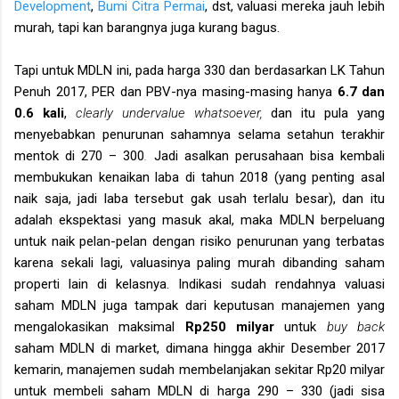
Development
,
Bumi Citra Permai
, dst, valuasi mereka jauh lebih
murah, tapi kan barangnya juga kurang bagus.
Tapi untuk MDLN ini, pada harga 330 dan berdasarkan LK Tahun
Penuh 2017, PER dan PBV-nya masing-masing hanya
6.7 dan
0.6 kali
,
clearly undervalue whatsoever,
dan itu pula yang
menyebabkan penurunan sahamnya selama setahun terakhir
mentok di 270 – 300
.
Jadi asalkan perusahaan bisa kembali
membukukan kenaikan laba di tahun 2018 (yang penting asal
naik saja, jadi laba tersebut gak usah terlalu besar), dan itu
adalah ekspektasi yang masuk akal, maka MDLN berpeluang
untuk naik pelan-pelan dengan risiko penurunan yang terbatas
karena sekali lagi, valuasinya paling murah dibanding saham
properti lain di kelasnya. Indikasi sudah rendahnya valuasi
saham MDLN juga tampak dari keputusan manajemen yang
mengalokasikan maksimal
Rp250 milyar
untuk
buy back
saham MDLN di market, dimana hingga akhir Desember 2017
kemarin, manajemen sudah membelanjakan sekitar Rp20 milyar
untuk membeli saham MDLN di harga 290 – 330 (jadi sisa