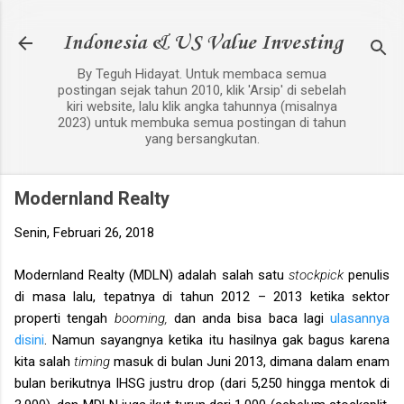
Langsung ke konten utama
Indonesia & US Value Investing
By Teguh Hidayat. Untuk membaca semua
postingan sejak tahun 2010, klik 'Arsip' di sebelah
kiri website, lalu klik angka tahunnya (misalnya
2023) untuk membuka semua postingan di tahun
yang bersangkutan.
Modernland Realty
Senin, Februari 26, 2018
Modernland Realty (MDLN) adalah salah satu
stockpick
penulis
di masa lalu, tepatnya di tahun 2012 – 2013 ketika sektor
properti tengah
booming,
dan anda bisa baca lagi
ulasannya
disini
. Namun sayangnya ketika itu hasilnya gak bagus karena
kita salah
timing
masuk di bulan Juni 2013, dimana dalam enam
bulan berikutnya IHSG justru drop (dari 5,250 hingga mentok di