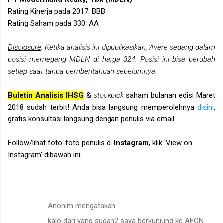
Rating Kinerja pada 2017: BBB
Rating Saham pada 330: AA
Disclosure
: Ketika analisis ini dipublikasikan, Avere sedang dalam
posisi memegang MDLN di harga 324. Posisi ini bisa berubah
setiap saat tanpa pemberitahuan sebelumnya.
Buletin Analisis IHSG
&
stockpick
saham bulanan edisi Maret
2018 sudah terbit! Anda bisa langsung memperolehnya
disini
,
gratis konsultasi langsung dengan penulis via email.
Follow/lihat foto-foto penulis di
Instagram
, klik 'View on
Instagram' dibawah ini:
Anonim mengatakan…
K
kalo dari yang sudah2 saya berkunjung ke AEON