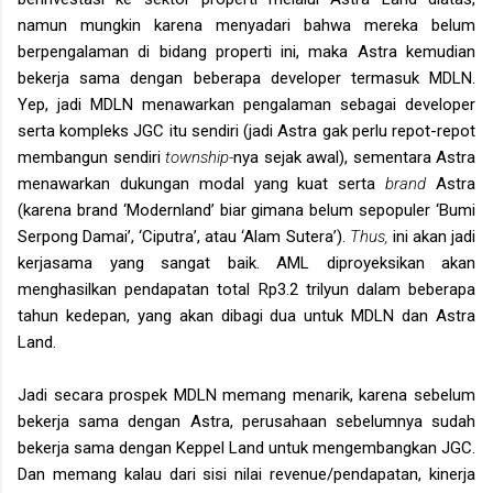
namun mungkin karena menyadari bahwa mereka belum
berpengalaman di bidang properti ini, maka Astra kemudian
bekerja sama dengan beberapa developer termasuk MDLN.
Yep, jadi MDLN menawarkan pengalaman sebagai developer
serta kompleks JGC itu sendiri (jadi Astra gak perlu repot-repot
membangun sendiri
township-
nya sejak awal), sementara Astra
menawarkan dukungan modal yang kuat serta
brand
Astra
(karena brand ‘Modernland’ biar gimana belum sepopuler ‘Bumi
Serpong Damai’, ‘Ciputra’, atau ‘Alam Sutera’).
Thus,
ini akan jadi
kerjasama yang sangat baik. AML diproyeksikan akan
menghasilkan pendapatan total Rp3.2 trilyun dalam beberapa
tahun kedepan, yang akan dibagi dua untuk MDLN dan Astra
Land.
Jadi secara prospek MDLN
memang
menarik
,
karena sebelum
bekerja sama dengan Astra, perusahaan sebelumnya sudah
bekerja sama dengan Keppel Land untuk mengembangkan JGC.
Dan memang kalau dari sisi nilai revenue/pendapatan, kinerja