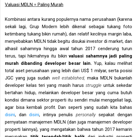
Valuasi MDLN = Paling Murah
Kombinasi antara kurang populernya nama perusahaan (karena
sekali lagi, Grup Modern lebih dikenal sebagai tukang foto
ketimbang tukang bikin rumah), dan relatif kecilnya margin laba,
menyebabkan MDLN tidak begitu disukai investor di market, dan
alhasil sahamnya hingga awal tahun 2017 cenderung turun
terus, tapi hikmahnya itu bikin
valuasi sahamnya jadi paling
murah dibanding developer besar lain.
Yup, kalau melihat
total aset perusahaan yang lebih dari US$ 1 milyar, serta posisi
JGC yang juga sudah
well established,
maka MDLN bukanlah
developer kelas teri yang masih harus
struggle
untuk sekedar
bertahan hidup, melainkan developer besar yang cuma butuh
kondisi dimana sektor properti itu sendiri mulai menggeliat lagi,
agar bisa kembali profit. Dan seperti yang sudah kita bahas
disini
, dan
disini
, intinya penulis
personally
sepakat dengan
pernyataan manajemen MDLN (dan juga manajemen developer
properti lainnya), yang mengatakan bahwa tahun 2017 kemarin
merupakan
titik terendah/titik balik
dari industri properti