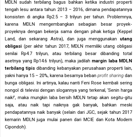
MDLN sudah terbilang bagus bahkan ketika industri properti
tengah lesu antara tahun 2013 – 2016, dimana pendapatannya
konsisten di angka Rp2.5 – 3 trilyun per tahun. Problemnya,
karena
MDLN mengembangkan sebagian besar proyek-
proyeknya dengan bekerja sama dengan pihak ketiga (Keppel
Land, dan sekarang Astra), dan juga menggunakan
utang
obligasi
(per akhir tahun 2017, MDLN memiliki utang obligasi
senilai Rp4.7 trilyun, atau terbilang besar dibanding total
asetnya yang Rp14.6 trilyun), maka jadilah
margin laba MDLN
terbilang tipis
dibanding kebanyakan perusahaan properti lain,
yakni hanya 15 – 20%, karena besarnya beban
profit sharing
dan
bunga obligasi. Ini artinya, kalau nanti Feni Rose kembali sering
nongol di televisi dengan slogannya yang terkenal, ‘Senin harga
naik!’, maka mungkin laba bersih MDLN tetap akan segitu-gitu
saja, atau naik tapi naiknya gak banyak, bahkan meski
pendapatannya naik banyak (selain dari JGC, sejak tahun 2017
kemarin MDLN juga mulai panen dari MCIE dan Kota Modern
Cipondoh).