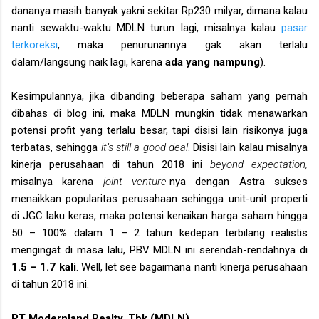
dananya masih banyak yakni sekitar Rp230 milyar, dimana kalau
nanti sewaktu-waktu MDLN turun lagi, misalnya kalau
pasar
terkoreksi
, maka penurunannya gak akan terlalu
dalam/langsung naik lagi, karena
ada yang nampung
).
Kesimpulannya, jika dibanding beberapa saham yang pernah
dibahas di blog ini, maka MDLN mungkin tidak menawarkan
potensi profit yang terlalu besar, tapi disisi lain risikonya juga
terbatas, sehingga
it’s still a good deal
. Disisi lain kalau misalnya
kinerja perusahaan di tahun 2018 ini
beyond expectation,
misalnya karena
joint venture-
nya dengan Astra sukses
menaikkan popularitas perusahaan sehingga unit-unit properti
di JGC laku keras, maka potensi kenaikan harga saham hingga
50 – 100% dalam 1 – 2 tahun kedepan terbilang realistis
mengingat di masa lalu, PBV MDLN ini serendah-rendahnya di
1.5 – 1.7 kali
. Well, let see bagaimana nanti kinerja perusahaan
di tahun 2018 ini.
PT Modernland Realty, Tbk (MDLN)