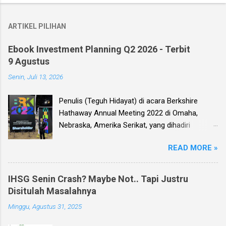
ARTIKEL PILIHAN
Ebook Investment Planning Q2 2026 - Terbit
9 Agustus
Senin, Juli 13, 2026
Penulis (Teguh Hidayat) di acara Berkshire
Hathaway Annual Meeting 2022 di Omaha,
Nebraska, Amerika Serikat, yang dihadiri
langsung oleh investor legendaris Warren
READ MORE »
Buffett dan mitranya Alm. Charlie Munger. Dear
investor, seperti biasa setiap kuartal alias tiga
bulan sekali, penulis membuat Ebook
IHSG Senin Crash? Maybe Not.. Tapi Justru
Investment Planning (EIP, dengan format PDF)
Disitulah Masalahnya
yang berisi kumpulan analisis fundamental
Minggu, Agustus 31, 2025
saham-saham pilihan di Bursa Efek Indonesia
(BEI), yang kali ini didasarkan pada laporan