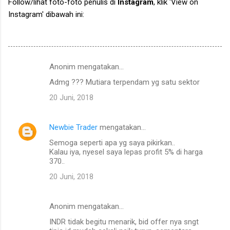
Follow/lihat foto-foto penulis di
Instagram
, klik 'View on
Instagram' dibawah ini:
Anonim mengatakan…
K
Admg ??? Mutiara terpendam yg satu sektor
o
20 Juni, 2018
m
e
Newbie Trader
mengatakan…
n
Semoga seperti apa yg saya pikirkan..
t
Kalau iya, nyesel saya lepas profit 5% di harga
a
370..
r
20 Juni, 2018
Anonim mengatakan…
INDR tidak begitu menarik, bid offer nya sngt