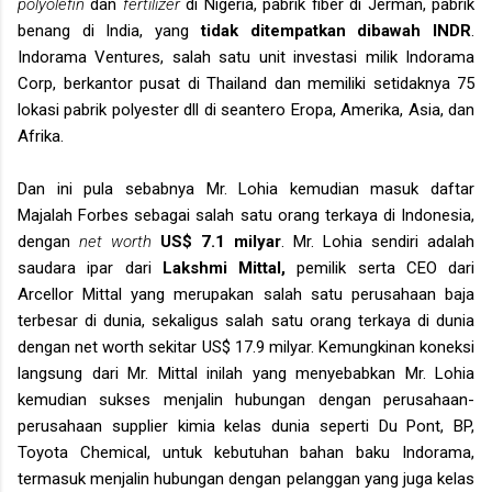
polyolefin
dan
fertilizer
di Nigeria, pabrik fiber di Jerman, pabrik
benang di India, yang
tidak ditempatkan dibawah INDR
.
Indorama Ventures, salah satu unit investasi milik Indorama
Corp, berkantor pusat di Thailand dan memiliki setidaknya 75
lokasi pabrik polyester dll di seantero Eropa, Amerika, Asia, dan
Afrika.
Dan ini pula sebabnya Mr. Lohia kemudian masuk daftar
Majalah Forbes sebagai salah satu orang terkaya di Indonesia,
dengan
net worth
US$ 7.1 milyar
. Mr. Lohia sendiri adalah
saudara ipar dari
Lakshmi Mittal,
pemilik serta CEO dari
Arcellor Mittal yang merupakan salah satu perusahaan baja
terbesar di dunia, sekaligus salah satu orang terkaya di dunia
dengan net worth sekitar US$ 17.9 milyar. Kemungkinan koneksi
langsung dari Mr. Mittal inilah yang menyebabkan Mr. Lohia
kemudian sukses menjalin hubungan dengan perusahaan-
perusahaan supplier kimia kelas dunia seperti Du Pont, BP,
Toyota Chemical, untuk kebutuhan bahan baku Indorama,
termasuk menjalin hubungan dengan pelanggan yang juga kelas