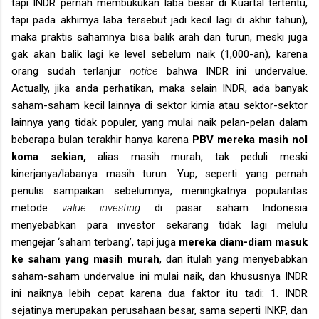
tapi INDR pernah membukukan laba besar di Kuartal tertentu,
tapi pada akhirnya laba tersebut jadi kecil lagi di akhir tahun),
maka praktis sahamnya bisa balik arah dan turun, meski juga
gak akan balik lagi ke level sebelum naik (1,000-an), karena
orang sudah terlanjur
notice
bahwa INDR ini undervalue.
Actually, jika anda perhatikan, maka selain INDR, ada banyak
saham-saham kecil lainnya di sektor kimia atau sektor-sektor
lainnya yang tidak populer, yang mulai naik pelan-pelan dalam
beberapa bulan terakhir hanya karena
PBV mereka masih nol
koma sekian,
alias masih murah, tak peduli meski
kinerjanya/labanya masih turun. Yup, seperti yang pernah
penulis sampaikan sebelumnya, meningkatnya popularitas
metode
value investing
di pasar saham Indonesia
menyebabkan para investor sekarang tidak lagi melulu
mengejar ‘saham terbang’, tapi juga
mereka diam-diam masuk
ke saham yang masih murah
, dan itulah yang menyebabkan
saham-saham undervalue ini mulai naik, dan khususnya INDR
ini naiknya lebih cepat karena dua faktor itu tadi: 1. INDR
sejatinya merupakan perusahaan besar, sama seperti INKP, dan