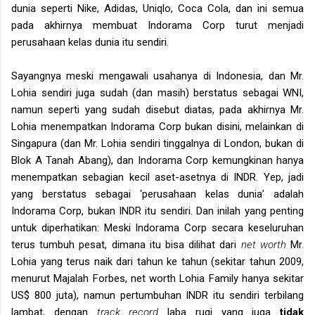
dunia seperti Nike, Adidas, Uniqlo, Coca Cola, dan ini semua
pada akhirnya membuat Indorama Corp turut menjadi
perusahaan kelas dunia itu sendiri.
Sayangnya meski mengawali usahanya di Indonesia, dan Mr.
Lohia sendiri juga sudah (dan masih) berstatus sebagai WNI,
namun seperti yang sudah disebut diatas, pada akhirnya Mr.
Lohia menempatkan Indorama Corp bukan disini, melainkan di
Singapura (dan Mr. Lohia sendiri tinggalnya di London, bukan di
Blok A Tanah Abang), dan Indorama Corp kemungkinan hanya
menempatkan sebagian kecil aset-asetnya di INDR. Yep, jadi
yang berstatus sebagai ‘perusahaan kelas dunia’ adalah
Indorama Corp, bukan INDR itu sendiri. Dan inilah yang penting
untuk diperhatikan: Meski Indorama Corp secara keseluruhan
terus tumbuh pesat, dimana itu bisa dilihat dari
net worth
Mr.
Lohia yang terus naik dari tahun ke tahun (sekitar tahun 2009,
menurut Majalah Forbes, net worth Lohia Family hanya sekitar
US$ 800 juta), namun pertumbuhan INDR itu sendiri terbilang
lambat, dengan
track record
laba rugi yang juga
tidak