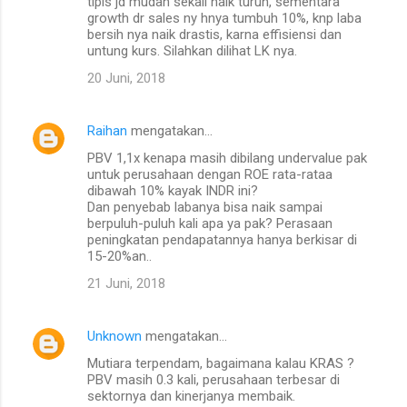
tipis jd mudah sekali naik turun, sementara
growth dr sales ny hnya tumbuh 10%, knp laba
bersih nya naik drastis, karna effisiensi dan
untung kurs. Silahkan dilihat LK nya.
20 Juni, 2018
Raihan
mengatakan…
PBV 1,1x kenapa masih dibilang undervalue pak
untuk perusahaan dengan ROE rata-rataa
dibawah 10% kayak INDR ini?
Dan penyebab labanya bisa naik sampai
berpuluh-puluh kali apa ya pak? Perasaan
peningkatan pendapatannya hanya berkisar di
15-20%an..
21 Juni, 2018
Unknown
mengatakan…
Mutiara terpendam, bagaimana kalau KRAS ?
PBV masih 0.3 kali, perusahaan terbesar di
sektornya dan kinerjanya membaik.