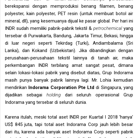
berekspansi dengan memproduksi benang filamen, benang
polyester, kain polyester, PET resin (untuk membuat botol air
mineral, dll), yang kesemuanya dijual ke pasar global. Per hari ini
INDR sudah memiliki pabrik-pabrik tekstil &
petrochemical
yang
tersebar di Purwakarta, Bandung, Jakarta Timur, Bekasi, hingga
di luar negeri seperti Tekirdag (Turki), Andiambalama (Sri
Lanka), dan Kokand (Uzbekistan). Jika dibandingkan dengan
perusahaan-perusahaan tekstil lainnya di tanah air, maka
perkembangan INDR terbilang amat sangat pesat, dimana
selain lokasi-lokasi pabrik yang disebut diatas, Grup Indorama
masih punya banyak pabrik lainnya lagi. Mr. Lohia kemudian
mendirikan
Indorama Corporation Pte Ltd
di Singapura, yang
dijadikan sebagai
holding
dari seluruh operasional Grup
Indorama yang tersebar di seluruh dunia.
Karena itulah, meski total aset INDR per Kuartal I 2018 ‘hanya’
US$ 845 juta, tapi total aset Indorama Corp jauh lebih besar
dari itu, karena ada banyak aset Indorama Corp seperti pabrik