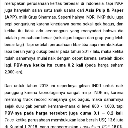
merupakan perusahaan kertas terbesar di Indonesia, tapi INKP
juga hanyalah salah satu anak usaha dari
Asia Pulp & Paper
(APP)
, milik Grup Sinarmas. Seperti halnya INDR, INKP dulu juga
sepi pengunjung karena kinerjanya sama sekali gak bagus, dan
ketika itu tidak ada seorangpun yang menyadari bahwa dia
adalah perusahaan besar (sekaligus bagian dari grup yang lebih
besar lagi). Tapi setelah perusahaan tiba-tiba saja membukukan
laba bersih yang cukup besar pada tahun 2017 lalu, maka ketika
itulah sahamnya mulai naik dengan cepat karena, setelah dicek
lagi,
PBV-nya ketika itu cuma 0.2 kali
(pada harga saham
2,000-an).
Dan untuk tahun 2018 ini sepertinya giliran INDR untuk naik
panggung karena kronologisnya sangat mirip: INDR ini, karena
memang track record kinerjanya gak bagus, maka sahamnya
sejak dulu gak pernah kemana-mana di level 800 - 1,000, tapi
PBV-nya pada harga tersebut juga cuma 0.1 – 0.2 kali
.
Thus,
ketika perusahaan membukukan laba bersih US$ 13.6 juta
di Kuartal I 2018, yang mencerminkan
annualized ROE
18.0%,