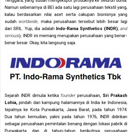
Tenggara, yang sudah mengekspor produknya ke seluruh dunia.
Namun sebenarnya di BEI ada satu lagi perusahaan tekstil yang,
kalau berdasarkan nilai aset serta cakupan bisnisnya yang
sudah
worldwide,
maka perusahaan tersebut lebih besar lagi
dari SRIL. Yup, dia adalah
Indo-Rama Synthetics (INDR)
,
and
seriously,
INDR ini memang merupakan perusahaan yang benar-
benar besar. Okay, kita langsung saja.
Sejarah INDR dimulai ketika
founder
perusahaan,
Sri Prakash
Lohia,
pindah dari kampung halamannya di India ke Indonesia,
tepatnya ke Kota Purwakarta, Jawa Barat, pada tahun 1974.
Dua tahun kemudian, yakni pada tahun 1976, INDR didirikan
sebagai perusahaan pemintalan benang dengan lokasi pabrik di
Purwakarta, dan di tahun-tahun berikutnya perusahaan