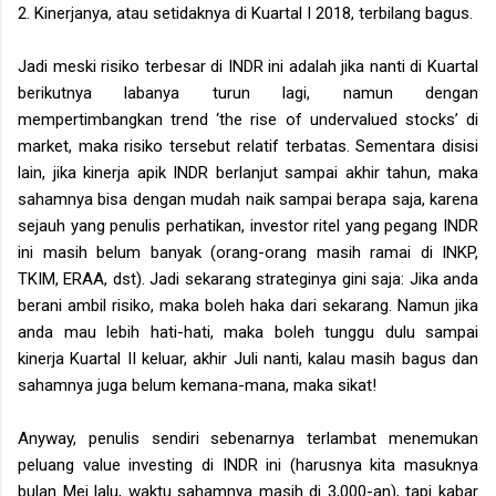
2. Kinerjanya, atau setidaknya di Kuartal I 2018, terbilang bagus.
Jadi meski risiko terbesar di INDR ini adalah jika nanti di Kuartal
berikutnya labanya turun lagi, namun dengan
mempertimbangkan trend ‘the rise of undervalued stocks’ di
market, maka risiko tersebut relatif terbatas. Sementara disisi
lain, jika kinerja apik INDR berlanjut sampai akhir tahun, maka
sahamnya bisa dengan mudah naik sampai berapa saja, karena
sejauh yang penulis perhatikan, investor ritel yang pegang INDR
ini masih belum banyak (orang-orang masih ramai di INKP,
TKIM, ERAA, dst). Jadi sekarang strateginya gini saja: Jika anda
berani ambil risiko, maka boleh haka dari sekarang. Namun jika
anda mau lebih hati-hati, maka boleh tunggu dulu sampai
kinerja Kuartal II keluar, akhir Juli nanti, kalau masih bagus dan
sahamnya juga belum kemana-mana, maka sikat!
Anyway, penulis sendiri sebenarnya terlambat menemukan
peluang value investing di INDR ini (harusnya kita masuknya
bulan Mei lalu, waktu sahamnya masih di 3,000-an), tapi kabar