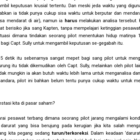
il keputusan krusial tertentu. Dan meski jeda waktu yang diguna
bkan ia tidak punya cukup sisa waktu untuk berputar dan menda
sa mendarat di air), namun ia
harus
melakukan analisa tersebut. 
 berisiko jika sang Kapten, tanpa mempelajari ketinggian pesawat 
ituasi dimana tindakan seorang pilot menentukan hidup matinya 
 bagi Capt. Sully untuk mengambil keputusan se-gegabah itu.
35 detik itu sebenarnya sangat mepet bagi sang pilot untuk meng
ng itu tidak dikemudikan oleh Capt. Sully, melainkan oleh pilot l
tidak mungkin ia akan butuh waktu lebih lama untuk menganalisa dan 
andara, pilot ini bahkan belum tentu punya cukup waktu untuk 
stasi kita di pasar saham?
i pesawat terbang dimana seorang pilot jarang mengalami kondisi
darurat yang bisa berujung pada kerugian jika kita salah menga
ang kita pegang sedang
turun/terkoreksi
. Dalam keadaan ‘darurat