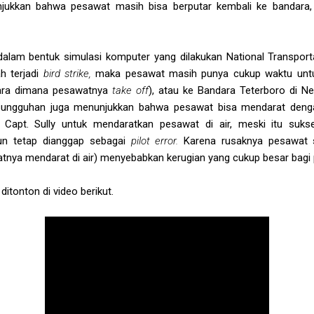
jukkan bahwa pesawat masih bisa berputar kembali ke bandara,
i dalam bentuk simulasi komputer yang dilakukan National Transpor
h terjadi
bird strike,
maka pesawat masih punya cukup waktu untuk
dara dimana pesawatnya
take off
), atau ke Bandara Teterboro di Ne
t sungguhan juga menunjukkan bahwa pesawat bisa mendarat den
 Capt. Sully untuk mendaratkan pesawat di air, meski itu suk
n tetap dianggap sebagai
pilot error.
Karena rusaknya pesawat 
nya mendarat di air) menyebabkan kerugian yang cukup besar bagi 
ditonton di video berikut.