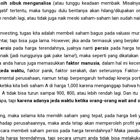
sih sibuk menganalisa
(atau tunggu keadaan membaik. Misalnya 
atif tertentu, maka tunggu dulu beritanya akan hilang/dilupakan o
h rendah lagi, atau tidak juga naik meski saham-saham lain sudah nai
e investing, tugas kita adalah membeli saham bagus pada valuasi mur
ntar, tapi bisa juga lama. However, jika anda termasuk yang berpiki
persis
pada harga terendahnya, jualnya nanti
persis
pada harga ter
aik (jadi nunggunya gak pake lama!), maka seperti yang dikatakan 
a anda harus juga memasukkan
faktor manusia
, dalam hal ini ke
jeda waktu,
faktor panik, faktor serakah, dan seterusnya. Faktor-
ental perusahaan, namun tetap berpengaruh terhadap kinerja porto
etika kita
beli saham A di harga 1,000 karena menganggap bahwa ha
 A tidak bisa turun sampai 900, 800, atau lebih rendah lagi. Dan itu 
apa, tapi
karena adanya jeda waktu ketika orang-orang wait and s
g, maka selama kita memilih saham yang tepat, pada harga beli yan
adap perusahaannya, maka anda tetap akan memperoleh profit yang 
a cara membeli saham persis pada harga terendahnya? Maka jawa
 harga terendahnya, tapi secara umum anda tidak bisa melakukan