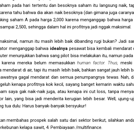
 saham pada hari tertentu dan besoknya saham itu langsung naik, ta
karena tahu bahwa dia akan naik besoknya (dan gimana juga caranya s
t taking saham A pada harga 2,000 karena menganggap bahwa harga 2
 sampai 2,500, sehingga dalam hal ini profitnya jadi nggak maksimal.
maksimal, namun itu masih lebih baik dibanding rugi bukan? Jadi sa
tigator menganggap bahwa
idealnya
pesawat bisa kembali mendarat 
puter menunjukkan bahwa sang pilot bisa melakukan itu, namun pada
,
karena mereka belum memasukkan
human factor. Thus,
meski
mendarat di air, tapi itu masih lebih baik, bahkan sangat jauh lebih 
pesawatnya gagal mendarat dan semua penumpangnya tewas. Nah, d
geluh kenapa profitnya kok kecil, sayang banget kemarin waktu sah
am saya gak naik-naik juga, atau kenapa ini cut loss, tanpa menya
or lain, yang bisa jadi menderita kerugian lebih besar. Well, ujung
ng tua dulu: Harus banyak-banyak bersyukur!
an membahas prospek salah satu dari sektor berikut, silahkan anda 
Perkebunan kelapa sawit, 4. Pembiayaan /multifinance.