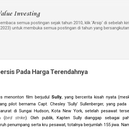
Langsung ke konten utama
alue Investing
mbaca semua postingan sejak tahun 2010, klik 'Arsip' di sebelah kiri w
 2023) untuk membuka semua postingan di tahun yang bersangkutan
Persis Pada Harga Terendahnya
is menonton film berjudul
Sully
, yang bercerita kisah nyata (mes
ang pilot bernama Capt. Chesley ‘Sully’ Sullenberger, yang pad
arurat di Sungai Hudson, Kota New York, setelah pesawat ter
a (
bird strike
). Oleh publik, Kapten Sully dianggap sebagai pah
h penumpang serta kru pesawat, totalnya berjumlah 155 jiwa. Namu