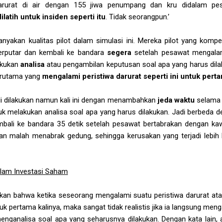
arurat di air dengan 155 jiwa penumpang dan kru didalam p
latih untuk insiden seperti itu
. Tidak seorangpun.’
nyakan kualitas pilot dalam simulasi ini. Mereka pilot yang komp
erputar dan kembali ke bandara
segera
setelah pesawat mengal
akukan
analisa
atau pengambilan keputusan soal apa yang harus dila
terutama yang
mengalami peristiwa darurat seperti ini untuk perta
ali dilakukan namun kali ini dengan menambahkan
jeda waktu
selama 
tuk melakukan analisa soal apa yang harus dilakukan. Jadi berbeda 
embali ke bandara 35 detik setelah pesawat bertabrakan dengan ka
n malah menabrak gedung, sehingga kerusakan yang terjadi lebih 
lam Investasi Saham
ukkan bahwa ketika seseorang mengalami suatu peristiwa darurat at
uk pertama kalinya, maka sangat tidak realistis jika ia langsung meng
enganalisa soal apa yang seharusnya dilakukan. Dengan kata lain,