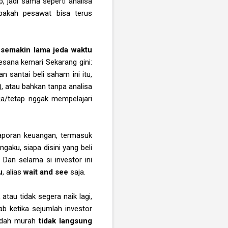
Yup, jadi sama seperti analisa
apakah pesawat bisa terus
n
semakin lama jeda waktu
kesana kemari Sekarang gini:
santai beli saham ini itu,
, atau bahkan tanpa analisa
ja/tetap nggak mempelajari
laporan keuangan, termasuk
gaku, siapa disini yang beli
Dan selama si investor ini
u
, alias
wait and see
saja.
,
atau tidak segera naik lagi,
b ketika sejumlah investor
sudah murah
tidak langsung