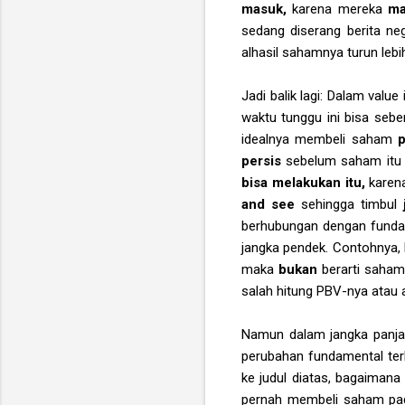
masuk,
karena mereka
ma
sedang diserang berita neg
alhasil sahamnya turun lebi
Jadi balik lagi: Dalam valu
waktu tunggu ini bisa sebe
idealnya membeli saham
persis
sebelum saham itu n
bisa melakukan itu,
karen
and see
sehingga timbul
berhubungan dengan fundam
jangka pendek. Contohnya, k
maka
bukan
berarti saham
salah hitung PBV-nya atau 
Namun dalam jangka panjan
perubahan fundamental terh
ke judul diatas, bagaiman
pernah membeli saham pada