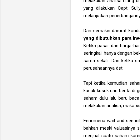
melakukan analisa ulang 
yang dilakukan Capt. Sul
melanjutkan penerbangannya,
Dan semakin darurat kond
yang dibutuhkan para inv
Ketika pasar dan harga-ha
seringkali hanya dengan be
sama sekali. Dan ketika s
perusahaannya dst.
Tapi ketika kemudian saha
kasak kusuk cari berita di 
saham dulu lalu baru baca
melakukan analisa, maka
s
Fenomena wait and see in
bahkan meski valuasinya s
menjual suatu saham kare