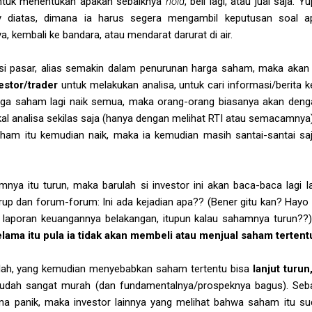
untuk menentukan apakah sebaiknya
hold
, beli lagi, atau jual saja. 
ly diatas, dimana ia harus segera mengambil keputusan soal 
 kembali ke bandara, atau mendarat darurat di air.
isi pasar, alias semakin dalam penurunan harga saham, maka aka
estor/trader
untuk melakukan analisa, untuk cari informasi/berita 
rga saham lagi naik semua, maka orang-orang biasanya akan dengan 
kal analisa sekilas saja (hanya dengan melihat RTI atau semacamnya)
aham itu kemudian naik, maka ia kemudian masih santai-santai sa
mnya itu turun, maka barulah si investor ini akan baca-baca lagi 
grup dan forum-forum: Ini ada kejadian apa?? (Bener gitu kan? Hayo n
 laporan keuangannya belakangan, itupun kalau sahamnya turun??) 
elama itu pula ia tidak akan membeli atau menjual saham tertent
ilah, yang kemudian menyebabkan saham tertentu bisa
lanjut turun
udah sangat murah (dan fundamentalnya/prospeknya bagus). Seba
na panik, maka investor lainnya yang melihat bahwa saham itu 