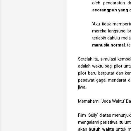
oleh pendaratan d
seorangpun yang di
‘Aku tidak memperta
mereka langsung b
terlebih dahulu mel
manusia normal
, 
Setelah itu, simulasi kemb
adalah waktu bagi pilot un
pilot baru berputar dan k
pesawat gagal mendarat da
jiwa.
Memahami ‘Jeda Waktu’ Da
Film ‘Sully’ diatas menunj
mengalami peristiwa itu unt
akan
butuh waktu
untuk m