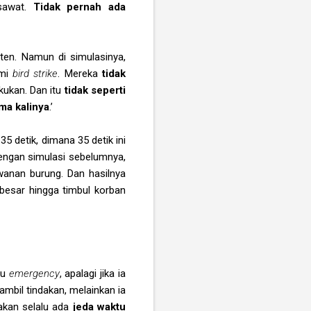
esawat.
Tidak pernah ada
eten. Namun di simulasinya,
ami
bird strike
. Mereka
tidak
kukan. Dan itu
tidak seperti
ma kalinya
.’
35 detik, dimana 35 detik ini
dengan simulasi sebelumnya,
wanan burung. Dan hasilnya
besar hingga timbul korban
au
emergency
, apalagi jika ia
ambil tindakan, melainkan ia
 akan selalu ada
jeda waktu