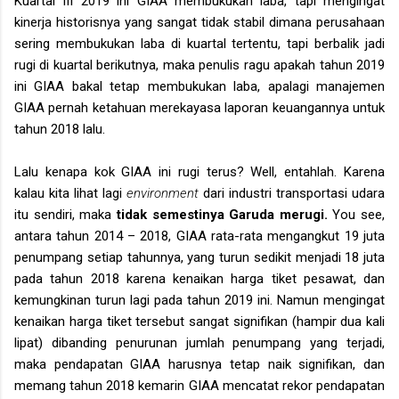
Kuartal III 2019 ini GIAA membukukan laba, tapi mengingat
kinerja historisnya yang sangat tidak stabil dimana perusahaan
sering membukukan laba di kuartal tertentu, tapi berbalik jadi
rugi di kuartal berikutnya, maka penulis ragu apakah tahun 2019
ini GIAA bakal tetap membukukan laba, apalagi manajemen
GIAA pernah ketahuan merekayasa laporan keuangannya untuk
tahun 2018 lalu.
Lalu kenapa kok GIAA ini rugi terus? Well, entahlah. Karena
kalau kita lihat lagi
environment
dari industri transportasi udara
itu sendiri, maka
tidak semestinya Garuda merugi.
You see,
antara tahun 2014 – 2018, GIAA rata-rata mengangkut 19 juta
penumpang setiap tahunnya, yang turun sedikit menjadi 18 juta
pada tahun 2018 karena kenaikan harga tiket pesawat, dan
kemungkinan turun lagi pada tahun 2019 ini. Namun mengingat
kenaikan harga tiket tersebut sangat signifikan (hampir dua kali
lipat) dibanding penurunan jumlah penumpang yang terjadi,
maka pendapatan GIAA harusnya tetap naik signifikan, dan
memang tahun 2018 kemarin GIAA mencatat rekor pendapatan