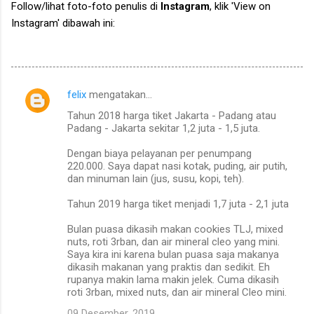
Follow/lihat foto-foto penulis di
Instagram
, klik 'View on
Instagram' dibawah ini:
felix
mengatakan…
K
Tahun 2018 harga tiket Jakarta - Padang atau
o
Padang - Jakarta sekitar 1,2 juta - 1,5 juta.
m
Dengan biaya pelayanan per penumpang
e
220.000. Saya dapat nasi kotak, puding, air putih,
dan minuman lain (jus, susu, kopi, teh).
n
t
Tahun 2019 harga tiket menjadi 1,7 juta - 2,1 juta
a
Bulan puasa dikasih makan cookies TLJ, mixed
r
nuts, roti 3rban, dan air mineral cleo yang mini.
Saya kira ini karena bulan puasa saja makanya
dikasih makanan yang praktis dan sedikit. Eh
rupanya makin lama makin jelek. Cuma dikasih
roti 3rban, mixed nuts, dan air mineral Cleo mini.
09 Desember, 2019