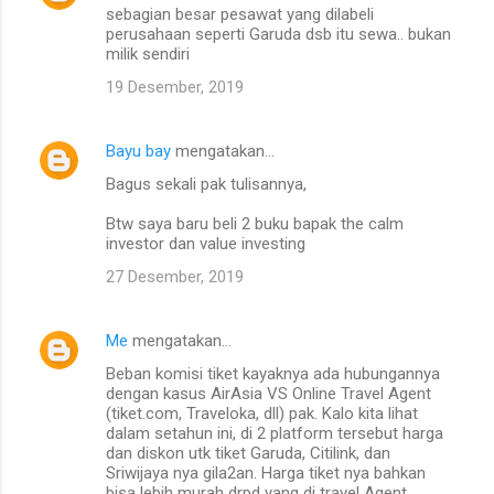
sebagian besar pesawat yang dilabeli
perusahaan seperti Garuda dsb itu sewa.. bukan
milik sendiri
19 Desember, 2019
Bayu bay
mengatakan…
Bagus sekali pak tulisannya,
Btw saya baru beli 2 buku bapak the calm
investor dan value investing
27 Desember, 2019
Me
mengatakan…
Beban komisi tiket kayaknya ada hubungannya
dengan kasus AirAsia VS Online Travel Agent
(tiket.com, Traveloka, dll) pak. Kalo kita lihat
dalam setahun ini, di 2 platform tersebut harga
dan diskon utk tiket Garuda, Citilink, dan
Sriwijaya nya gila2an. Harga tiket nya bahkan
bisa lebih murah drpd yang di travel Agent