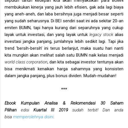
sepuluh tahun kedepan kita akan menyaksikan para BUMN
membukukan kinerja yang jauh lebih efisien, gak ada lagi biaya
yang aneh-aneh, dan laba bersihnya juga menjadi besar seperti
yang sudah seharusnya. Di BEI sendiri saat ini ada sekitar 20-an
emiten BUMN, tapi hanya kurang dari separuhnya yang cukup
layak untuk investasi, dan yang layak untuk
legacy stock
alias
investasi jangka panjang, jumlahnya lebih sedikit lagi. Tapi jika
trend ‘bersih-bersih’ ini terus berlanjut, maka suatu hari nanti
kita mungkin akan melihat salah satu BUMN naik kelas menjadi
world class corporation
, dan kita sebagai investor tentunya akan
bisa menikmati kenaikan harga sahamnya yang konsisten
dalam jangka panjang, plus bonus dividen. Mudah-mudahan!
***
Ebook Kumpulan Analisa & Rekomendasi 30 Saham
Pilihan
edisi
Kuartal III 2019
sudah terbit! Dan anda
bisa
memperolehnya disini
.