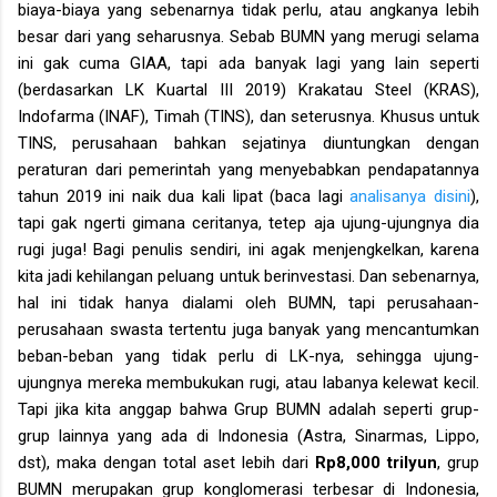
biaya-biaya yang sebenarnya tidak perlu, atau angkanya lebih
besar dari yang seharusnya. Sebab BUMN yang merugi selama
ini gak cuma GIAA, tapi ada banyak lagi yang lain seperti
(berdasarkan LK Kuartal III 2019) Krakatau Steel (KRAS),
Indofarma (INAF), Timah (TINS), dan seterusnya. Khusus untuk
TINS, perusahaan bahkan sejatinya diuntungkan dengan
peraturan dari pemerintah yang menyebabkan pendapatannya
tahun 2019 ini naik dua kali lipat (baca lagi
analisanya disini
),
tapi gak ngerti gimana ceritanya, tetep aja ujung-ujungnya dia
rugi juga! Bagi penulis sendiri, ini agak menjengkelkan, karena
kita jadi kehilangan peluang untuk berinvestasi. Dan sebenarnya,
hal ini tidak hanya dialami oleh BUMN, tapi perusahaan-
perusahaan swasta tertentu juga banyak yang mencantumkan
beban-beban yang tidak perlu di LK-nya, sehingga ujung-
ujungnya mereka membukukan rugi, atau labanya kelewat kecil.
Tapi jika kita anggap bahwa Grup BUMN adalah seperti grup-
grup lainnya yang ada di Indonesia (Astra, Sinarmas, Lippo,
dst), maka dengan total aset lebih dari
Rp8,000 trilyun
, grup
BUMN merupakan grup konglomerasi terbesar di Indonesia,