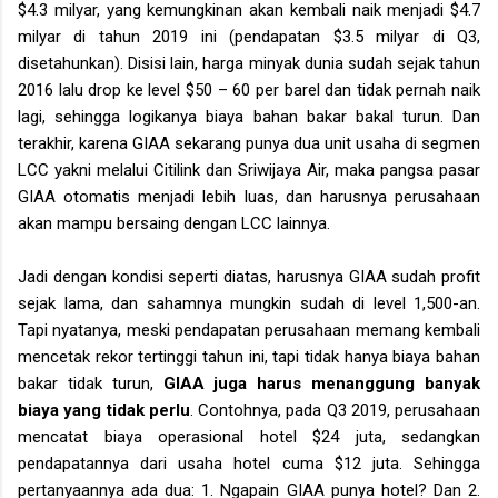
$4.3 milyar, yang kemungkinan akan kembali naik menjadi $4.7
milyar di tahun 2019 ini (pendapatan $3.5 milyar di Q3,
disetahunkan). Disisi lain, harga minyak dunia sudah sejak tahun
2016 lalu drop ke level $50 – 60 per barel dan tidak pernah naik
lagi, sehingga logikanya biaya bahan bakar bakal turun. Dan
terakhir, karena GIAA sekarang punya dua unit usaha di segmen
LCC yakni melalui Citilink dan Sriwijaya Air, maka pangsa pasar
GIAA otomatis menjadi lebih luas, dan harusnya perusahaan
akan mampu bersaing dengan LCC lainnya.
Jadi dengan kondisi seperti diatas, harusnya GIAA sudah profit
sejak lama, dan sahamnya mungkin sudah di level 1,500-an.
Tapi nyatanya, meski pendapatan perusahaan memang kembali
mencetak rekor tertinggi tahun ini, tapi tidak hanya biaya bahan
bakar tidak turun,
GIAA juga harus menanggung banyak
biaya yang tidak perlu
. Contohnya, pada Q3 2019, perusahaan
mencatat biaya operasional hotel $24 juta, sedangkan
pendapatannya dari usaha hotel cuma $12 juta. Sehingga
pertanyaannya ada dua: 1. Ngapain GIAA punya hotel? Dan 2.