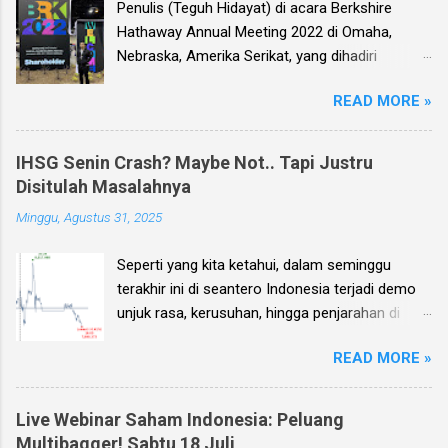
Penulis (Teguh Hidayat) di acara Berkshire
Hathaway Annual Meeting 2022 di Omaha,
Nebraska, Amerika Serikat, yang dihadiri
langsung oleh investor legendaris Warren
READ MORE »
Buffett dan mitranya Alm. Charlie Munger. Dear
investor, seperti biasa setiap kuartal alias tiga
bulan sekali, penulis membuat Ebook
IHSG Senin Crash? Maybe Not.. Tapi Justru
Investment Planning (EIP, dengan format PDF)
Disitulah Masalahnya
yang berisi kumpulan analisis fundamental
Minggu, Agustus 31, 2025
saham-saham pilihan di Bursa Efek Indonesia
(BEI), yang kali ini didasarkan pada laporan
Seperti yang kita ketahui, dalam seminggu
keuangan para emiten untuk periode Q2 2026 .
terakhir ini di seantero Indonesia terjadi demo
Ebook ini diharapkan akan menjadi panduan
unjuk rasa, kerusuhan, hingga penjarahan di
bagi anda (dan juga bagi penulis sendiri) untuk
rumah-rumah pejabat penting negara. Dan
memilih saham yang bagus untuk trading jangka
READ MORE »
karena sampai dengan pagi ini, Minggu 31
pendek, investasi jangka menengah, dan
Agustus, situasi unjuk rasa tersebut masih
panjang.
terjadi, maka penulis sendiri kemudian
Live Webinar Saham Indonesia: Peluang
menerima banyak pertanyaan: Bagaimana nasib
Multibagger! Sabtu 18 Juli