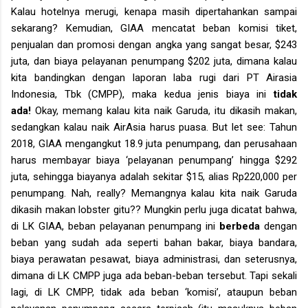
Kalau hotelnya merugi, kenapa masih dipertahankan sampai
sekarang? Kemudian, GIAA mencatat beban komisi tiket,
penjualan dan promosi dengan angka yang sangat besar, $243
juta, dan biaya pelayanan penumpang $202 juta, dimana kalau
kita bandingkan dengan laporan laba rugi dari PT Airasia
Indonesia, Tbk (CMPP), maka kedua jenis biaya ini
tidak
ada!
Okay, memang kalau kita naik Garuda, itu dikasih makan,
sedangkan kalau naik AirAsia harus puasa. But let see: Tahun
2018, GIAA mengangkut 18.9 juta penumpang, dan perusahaan
harus membayar biaya ‘pelayanan penumpang’ hingga $292
juta, sehingga biayanya adalah sekitar $15, alias Rp220,000 per
penumpang. Nah, really? Memangnya kalau kita naik Garuda
dikasih makan lobster gitu?? Mungkin perlu juga dicatat bahwa,
di LK GIAA, beban pelayanan penumpang ini
berbeda
dengan
beban yang sudah ada seperti bahan bakar, biaya bandara,
biaya perawatan pesawat, biaya administrasi, dan seterusnya,
dimana di LK CMPP juga ada beban-beban tersebut. Tapi sekali
lagi, di LK CMPP, tidak ada beban ‘komisi’, ataupun beban