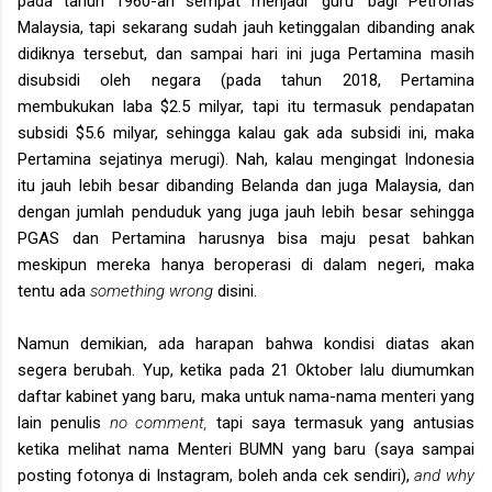
pada tahun 1960-an sempat menjadi ‘guru’ bagi Petronas
Malaysia, tapi sekarang sudah jauh ketinggalan dibanding anak
didiknya tersebut, dan sampai hari ini juga Pertamina masih
disubsidi oleh negara (pada tahun 2018, Pertamina
membukukan laba $2.5 milyar, tapi itu termasuk pendapatan
subsidi $5.6 milyar, sehingga kalau gak ada subsidi ini, maka
Pertamina sejatinya merugi). Nah, kalau mengingat Indonesia
itu jauh lebih besar dibanding Belanda dan juga Malaysia, dan
dengan jumlah penduduk yang juga jauh lebih besar sehingga
PGAS dan Pertamina harusnya bisa maju pesat bahkan
meskipun mereka hanya beroperasi di dalam negeri, maka
tentu ada
something wrong
disini.
Namun demikian, ada harapan bahwa kondisi diatas akan
segera berubah. Yup, ketika pada 21 Oktober lalu diumumkan
daftar kabinet yang baru, maka untuk nama-nama menteri yang
lain penulis
no comment,
tapi saya termasuk yang antusias
ketika melihat nama Menteri BUMN yang baru (saya sampai
posting fotonya di Instagram, boleh anda cek sendiri),
and why