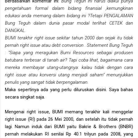
Berdasarkan komentar ini:
Bung Teguh ini harus diakui punya
pengetahuan formal dalam bidang finansial ,kemungkinan
edukasi anda memang dalam bidang ini ?Tetapi PENGALAMAN
Bung Teguh dalam dunia pasar modal terlihat CETEK dan
DANGKAL.
BUMI terakhir right issue sekitar tahun 2000 dan sejak itu tidak
pernah right issue atau debt conversion . Statement Bung Teguh
: "Siapa yang meragukan Bumi Resources sebagai produsen
batubara terbesar di tanah air? Tapi coba lihat, bagaimana cara
mereka membayar utang-utangnya: kalau tidak dengan cara
right issue atau konversi utang menjadi saham" menunjukkan
penulis yang sangat tidak berpengalaman.
Maka sepertinya ada yang perlu diluruskan disini. Saya bahas
secara singkat saja.
Mengenai right issue, BUMI memang terakhir kali menggelar
right issue (RI) pada 26 Mei 2000, dan setelah itu tidak pernah
lagi. Namun induk dari BUMI yaitu Bakrie & Brothers (BNBR)
pernah melakukan RI senilai Rp 40.1 trilyun pada 2008, yang