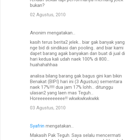
bukan?
02 Agustus, 2010
Anonim mengatakan…
kasih terus berita2 jelek... biar gak banyak yang
nge bid di sindikasi dan pooling.. and biar kami
dapet barang agak banyakan dan buat di jual di
hari kedua kali udah naek 100% di 800...
huahahahhaa
analisa bilang barang gak bagus gini kan bikin
Benakat (BIPI) hari ini (3 Agustus) sementara
naek 17%!!!! dua jam 17% lohh... ditunggu
ulasan2 yang laen mas Teguh...
Horeeeeeeeeeee!! wkwkwkwkwkk
03 Agustus, 2010
Syafrin
mengatakan…
Makasih Pak Teguh. Saya selalu mencermati