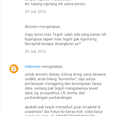
klo tukang ngutang sih sama persis...
29 Juli, 2010
Anonim mengatakan…
maju terus mas Teguh..udah ada yang panas nih
kupingnya..lagian mas teguh gak ngomong
Recapital kenapa disangkutin ya?
29 Juli, 2010
Unknown
mengatakan…
untuk anonim diatas; tolong dong, yang dewasa
sedikit, anda bilang "komentar", tapi isinya
pertanyaan menggiring dan kesimpulan tanpa
data. sedang pak teguh mengulasnya lewat
data, eg. prospektus, LK, berita, dan
perbandingan-perbandingan.
apakah pak teguh menyebut grup recapital di
uraiannya? dia fokus ke berau kok. coba baca