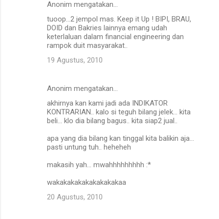
Anonim mengatakan…
tuoop...2 jempol mas. Keep it Up ! BIPI, BRAU,
DOID dan Bakries lainnya emang udah
keterlaluan dalam financial engineering dan
rampok duit masyarakat..
19 Agustus, 2010
Anonim mengatakan…
akhirnya kan kami jadi ada INDIKATOR
KONTRARIAN.. kalo si teguh bilang jelek... kita
beli... klo dia bilang bagus.. kita siap2 jual..
apa yang dia bilang kan tinggal kita balikin aja...
pasti untung tuh.. heheheh
makasih yah... mwahhhhhhhhh :*
wakakakakakakakakakaa
20 Agustus, 2010