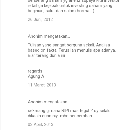
benderang saham yg aneh2 supaya kita investor
retail ga kejebak untuk investing saham yang
beginian, salut dan salam hormat :)
26 Juni, 2012
Anonim mengatakan…
Tulisan yang sangat berguna sekali. Analisa
based on fakta. Terus lah menulis apa adanya.
Biar terang dunia ini
regards
Agung A
11 Maret, 2013
Anonim mengatakan…
sekarang gimana BIPI mas teguh? sy selalu
dikasih cuan niy...mhn pencerahan...
03 April, 2013