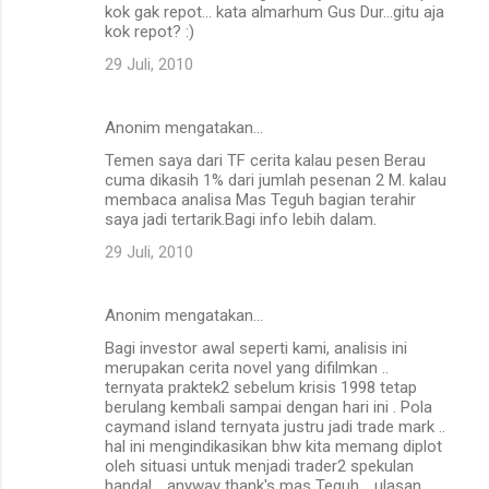
kok gak repot... kata almarhum Gus Dur...gitu aja
kok repot? :)
29 Juli, 2010
Anonim mengatakan…
Temen saya dari TF cerita kalau pesen Berau
cuma dikasih 1% dari jumlah pesenan 2 M. kalau
membaca analisa Mas Teguh bagian terahir
saya jadi tertarik.Bagi info lebih dalam.
29 Juli, 2010
Anonim mengatakan…
Bagi investor awal seperti kami, analisis ini
merupakan cerita novel yang difilmkan ..
ternyata praktek2 sebelum krisis 1998 tetap
berulang kembali sampai dengan hari ini . Pola
caymand island ternyata justru jadi trade mark ..
hal ini mengindikasikan bhw kita memang diplot
oleh situasi untuk menjadi trader2 spekulan
handal .. anyway thank's mas Teguh .. ulasan