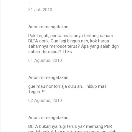
:)
31 Juli, 2010
Anonim mengatakan…
Pak Teguh, minta analisanya tentang saham
BLTA donk. Gua lagi bingun neh, kok harga
sahamnya merosot terus? Apa yang salah dgn
saham tersebut? Thks
01 Agustus, 2010
Anonim mengatakan…
gue mau nonton aja dulu ah.... hidup mas
Teguh..!!!
02 Agustus, 2010
Anonim mengatakan…
BLTA bukannya rugi terus ya? memang PER
rendah sekali tapi performanya memang jelek