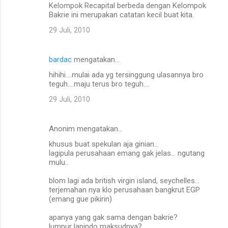
Kelompok Recapital berbeda dengan Kelompok
t
Bakrie ini merupakan catatan kecil buat kita.
a
29 Juli, 2010
r
bardac
mengatakan…
hihihi....mulai ada yg tersinggung ulasannya bro
teguh....maju terus bro teguh....
29 Juli, 2010
Anonim mengatakan…
khusus buat spekulan aja ginian...
lagipula perusahaan emang gak jelas... ngutang
mulu..
blom lagi ada british virgin island, seychelles...
terjemahan nya klo perusahaan bangkrut EGP
(emang gue pikirin)
apanya yang gak sama dengan bakrie?
lumpur lapindo maksudnya?