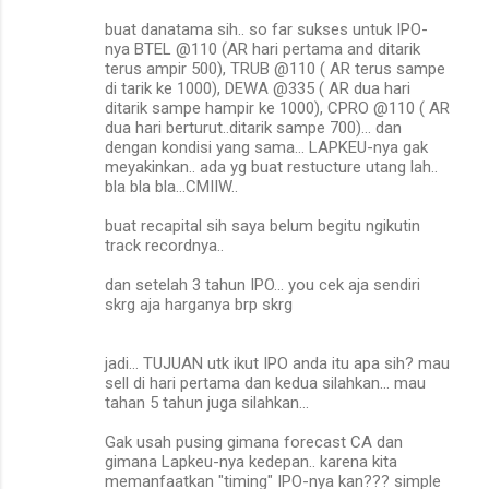
buat danatama sih.. so far sukses untuk IPO-
nya BTEL @110 (AR hari pertama and ditarik
terus ampir 500), TRUB @110 ( AR terus sampe
di tarik ke 1000), DEWA @335 ( AR dua hari
ditarik sampe hampir ke 1000), CPRO @110 ( AR
dua hari berturut..ditarik sampe 700)... dan
dengan kondisi yang sama... LAPKEU-nya gak
meyakinkan.. ada yg buat restucture utang lah..
bla bla bla...CMIIW..
buat recapital sih saya belum begitu ngikutin
track recordnya..
dan setelah 3 tahun IPO... you cek aja sendiri
skrg aja harganya brp skrg
jadi... TUJUAN utk ikut IPO anda itu apa sih? mau
sell di hari pertama dan kedua silahkan... mau
tahan 5 tahun juga silahkan...
Gak usah pusing gimana forecast CA dan
gimana Lapkeu-nya kedepan.. karena kita
memanfaatkan "timing" IPO-nya kan??? simple