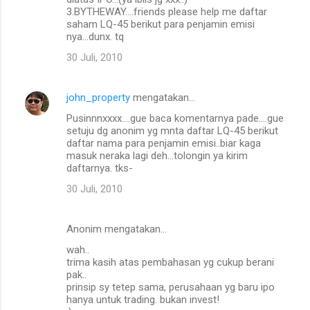
3.BYTHEWAY....friends please help me daftar
saham LQ-45 berikut para penjamin emisi
nya...dunx. tq
30 Juli, 2010
john_property
mengatakan…
Pusinnnxxxx....gue baca komentarnya pade....gue
setuju dg anonim yg mnta daftar LQ-45 berikut
daftar nama para penjamin emisi..biar kaga
masuk neraka lagi deh...tolongin ya kirim
daftarnya. tks-
30 Juli, 2010
Anonim mengatakan…
wah..
trima kasih atas pembahasan yg cukup berani
pak..
prinsip sy tetep sama, perusahaan yg baru ipo
hanya untuk trading. bukan invest!