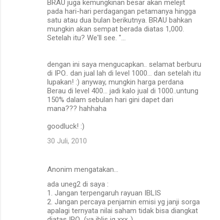
BRAU juga kemungkinan besar akan melejit
pada hari-hari perdagangan petamanya hingga
satu atau dua bulan berikutnya. BRAU bahkan
mungkin akan sempat berada diatas 1,000.
Setelah itu? We'll see. "...
dengan ini saya mengucapkan.. selamat berburu
di IPO.. dan jual lah di level 1000... dan setelah itu
lupakan! :) anyway, mungkin harga perdana
Berau di level 400... jadi kalo jual di 1000..untung
150% dalam sebulan hari gini dapet dari
mana??? hahhaha
goodluck! :)
30 Juli, 2010
Anonim mengatakan…
ada uneg2 di saya :
1. Jangan terpengaruh rayuan IBLIS
2. Jangan percaya penjamin emisi yg janji sorga
apalagi ternyata nilai saham tidak bisa diangkat
diatas IPO...(ya iblis jg xxx..)