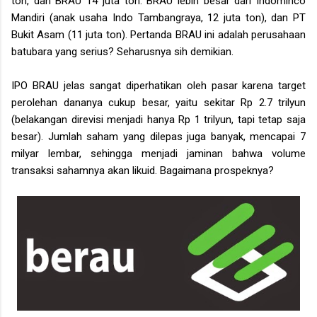
ton, dan BRAU 14 juta ton. BRAU lebih besar dari Indominco
Mandiri (anak usaha Indo Tambangraya, 12 juta ton), dan PT
Bukit Asam (11 juta ton). Pertanda BRAU ini adalah perusahaan
batubara yang serius? Seharusnya sih demikian.
IPO BRAU jelas sangat diperhatikan oleh pasar karena target
perolehan dananya cukup besar, yaitu sekitar Rp 2.7 trilyun
(belakangan direvisi menjadi hanya Rp 1 trilyun, tapi tetap saja
besar). Jumlah saham yang dilepas juga banyak, mencapai 7
milyar lembar, sehingga menjadi jaminan bahwa volume
transaksi sahamnya akan likuid. Bagaimana prospeknya?