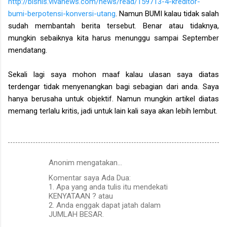
http://bisnis.vivanews.com/news/read/159713-4-kreditor-
bumi-berpotensi-konversi-utang
. Namun BUMI kalau tidak salah
sudah membantah berita tersebut. Benar atau tidaknya,
mungkin sebaiknya kita harus menunggu sampai September
mendatang.
Sekali lagi saya mohon maaf kalau ulasan saya diatas
terdengar tidak menyenangkan bagi sebagian dari anda. Saya
hanya berusaha untuk objektif. Namun mungkin artikel diatas
memang terlalu kritis, jadi untuk lain kali saya akan lebih lembut.
Anonim mengatakan…
K
Komentar saya Ada Dua:
o
1. Apa yang anda tulis itu mendekati
m
KENYATAAN ? atau
2. Anda enggak dapat jatah dalam
e
JUMLAH BESAR.
n