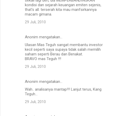
sekali lagi deh, dia MEMPERBANDINGKAN
kondisi dan sejarah keuangan emiten sejenis,
that's all. terserah kita mau manfsirkannya
macam gimana.
29 Juli, 2010
Anonim mengatakan…
Ulasan Mas Teguh sangat membantu investor
kecil seperti saya supaya tidak salah memilih
saham seperti Berau dan Benakat.
BRAVO mas Teguh !!!
29 Juli, 2010
Anonim mengatakan…
Wah.. analisanya mantap!!! Lanjut terus, Kang
Teguh...
29 Juli, 2010