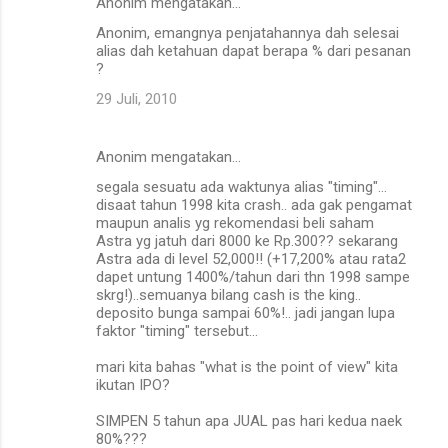
Anonim mengatakan…
Anonim, emangnya penjatahannya dah selesai
alias dah ketahuan dapat berapa % dari pesanan
?
29 Juli, 2010
Anonim mengatakan…
segala sesuatu ada waktunya alias "timing"...
disaat tahun 1998 kita crash.. ada gak pengamat
maupun analis yg rekomendasi beli saham
Astra yg jatuh dari 8000 ke Rp.300?? sekarang
Astra ada di level 52,000!! (+17,200% atau rata2
dapet untung 1400%/tahun dari thn 1998 sampe
skrg!)..semuanya bilang cash is the king..
deposito bunga sampai 60%!.. jadi jangan lupa
faktor "timing" tersebut...
mari kita bahas "what is the point of view" kita
ikutan IPO?
SIMPEN 5 tahun apa JUAL pas hari kedua naek
80%???