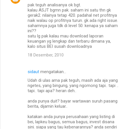
pak teguh analisanya ok bgt.
kalau ASJT bgmn pak. saham ini satu thn gk
gerak2. nilainya tetap 420. padahal net profitnya
naik walau op profitnya turun. gk ada right issue.
sahamnya juga tdk di level 50. kenapa ya saham
ini??
satu lg pak kalau mau download laporan
keuangan yg lengkap dan terbaru dimana ya,
kalo situs BEI susah downloadnya
18 Desember, 2010
sidaut
mengatakan…
Udah di ulas ama pak teguh, masih ada aja yang
ngetes, yang bingung, yang ngomong tapi.. tapi ..
tapi.. tapi apa? heran deh..
anda punya duit? bayar wartawan suruh pasang
berita, dijamin keluar..
katakan anda punya perusahaan yang listing di
bei, lapkeu bagus, semua bagus, invest disana
sini. siapa yang tau kebenarannya? anda sendiri