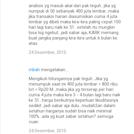
analisis yg masuk akal dari pak teguh...jika yg
numpuk di 50 sebanyak 400 juta lembar...maka
jika transaksi harian diasumsikan cuma 4 juta
lembar yg dibeli maka kira-kira paling cepat 100
hari lagi baru naik ke 51...setelah itu mungkin
bisa lsg ngebut...jadi sabar aja, KARK memang
buat jangka panjang kira-kira untuk 6 bulan ke
atas.
24 Desember, 2010
mbah
mengatakan…
Mengikuti hitungannya pak teguh. Jika yg
menumpuk saat ini 400 juta lembar = 800 ribu
lot = Rp20 M...maka jika yg terserap per hari
cuma 4 juta maka kira 3 - 4 bulan lagi baru naik
ke 51...harga berikutnya keperluan likuditasnya
sedikit...jadi sabar aja dulu...mudah2an dalam
setahun harganya sudah bisa naik minimal
100%...ada yg kuat sabar setahun? semoga
cuan
24 Desember, 2010