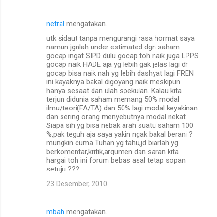
netral
mengatakan…
utk sidaut tanpa mengurangi rasa hormat saya
namun jgnlah under estimated dgn saham
gocap ingat SIPD dulu gocap toh naik juga LPPS
gocap naik HADE aja yg lebih gak jelas lagi dr
gocap bisa naik nah yg lebih dashyat lagi FREN
ini kayaknya bakal digoyang naik meskipun
hanya sesaat dan ulah spekulan. Kalau kita
terjun didunia saham memang 50% modal
ilmu/teori(FA/TA) dan 50% lagi modal keyakinan
dan sering orang menyebutnya modal nekat.
Siapa sih yg bisa nebak arah suatu saham 100
%,pak teguh aja saya yakin ngak bakal berani ?
mungkin cuma Tuhan yg tahu,jd biarlah yg
berkomentar,kritik,argumen dan saran kita
hargai toh ini forum bebas asal tetap sopan
setuju ???
23 Desember, 2010
mbah
mengatakan…