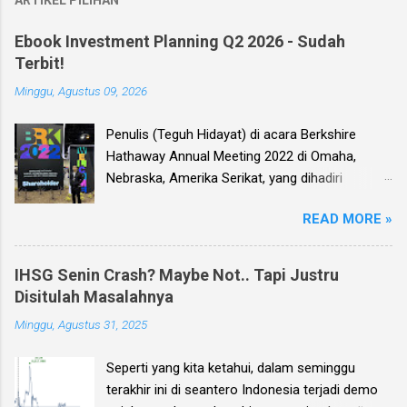
ARTIKEL PILIHAN
Ebook Investment Planning Q2 2026 - Sudah
Terbit!
Minggu, Agustus 09, 2026
Penulis (Teguh Hidayat) di acara Berkshire
Hathaway Annual Meeting 2022 di Omaha,
Nebraska, Amerika Serikat, yang dihadiri
langsung oleh investor legendaris Warren
READ MORE »
Buffett dan mitranya Alm. Charlie Munger. Dear
investor, seperti biasa setiap kuartal alias tiga
bulan sekali, penulis membuat Ebook
IHSG Senin Crash? Maybe Not.. Tapi Justru
Investment Planning (EIP, dengan format PDF)
Disitulah Masalahnya
yang berisi kumpulan analisis fundamental
Minggu, Agustus 31, 2025
saham-saham pilihan di Bursa Efek Indonesia
(BEI), yang kali ini didasarkan pada laporan
Seperti yang kita ketahui, dalam seminggu
keuangan para emiten untuk periode Q2 2026 .
terakhir ini di seantero Indonesia terjadi demo
Ebook ini diharapkan akan menjadi panduan