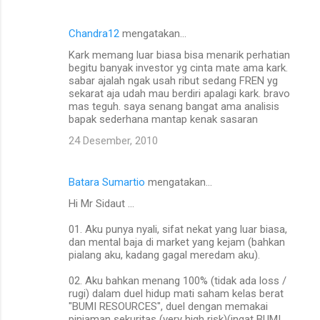
Chandra12
mengatakan…
Kark memang luar biasa bisa menarik perhatian
begitu banyak investor yg cinta mate ama kark.
sabar ajalah ngak usah ribut sedang FREN yg
sekarat aja udah mau berdiri apalagi kark. bravo
mas teguh. saya senang bangat ama analisis
bapak sederhana mantap kenak sasaran
24 Desember, 2010
Batara Sumartio
mengatakan…
Hi Mr Sidaut ...
01. Aku punya nyali, sifat nekat yang luar biasa,
dan mental baja di market yang kejam (bahkan
pialang aku, kadang gagal meredam aku).
02. Aku bahkan menang 100% (tidak ada loss /
rugi) dalam duel hidup mati saham kelas berat
"BUMI RESOURCES", duel dengan memakai
pinjaman sekuritas (very high risk)(ingat BUMI