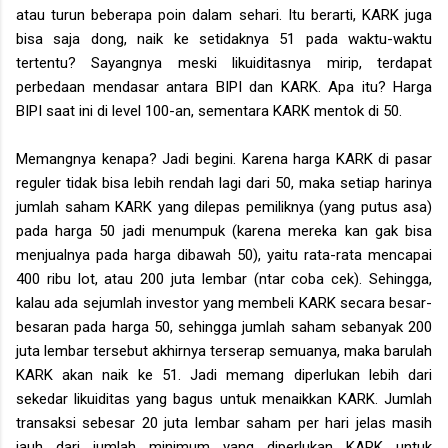
atau turun beberapa poin dalam sehari. Itu berarti, KARK juga
bisa saja dong, naik ke setidaknya 51 pada waktu-waktu
tertentu? Sayangnya meski likuiditasnya mirip, terdapat
perbedaan mendasar antara BIPI dan KARK. Apa itu? Harga
BIPI saat ini di level 100-an, sementara KARK mentok di 50.
Memangnya kenapa? Jadi begini. Karena harga KARK di pasar
reguler tidak bisa lebih rendah lagi dari 50, maka setiap harinya
jumlah saham KARK yang dilepas pemiliknya (yang putus asa)
pada harga 50 jadi menumpuk (karena mereka kan gak bisa
menjualnya pada harga dibawah 50), yaitu rata-rata mencapai
400 ribu lot, atau 200 juta lembar (ntar coba cek). Sehingga,
kalau ada sejumlah investor yang membeli KARK secara besar-
besaran pada harga 50, sehingga jumlah saham sebanyak 200
juta lembar tersebut akhirnya terserap semuanya, maka barulah
KARK akan naik ke 51. Jadi memang diperlukan lebih dari
sekedar likuiditas yang bagus untuk menaikkan KARK. Jumlah
transaksi sebesar 20 juta lembar saham per hari jelas masih
jauh dari jumlah minimum yang diperlukan KARK untuk