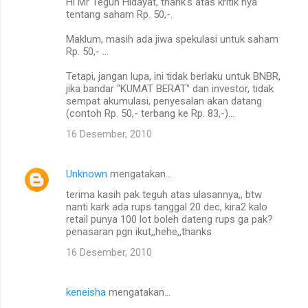
Hi Mr Teguh Hidayat, thank's atas kritik nya
o
tentang saham Rp. 50,-.
m
Maklum, masih ada jiwa spekulasi untuk saham
e
Rp. 50,- ...
n
Tetapi, jangan lupa, ini tidak berlaku untuk BNBR,
t
jika bandar "KUMAT BERAT" dan investor, tidak
sempat akumulasi, penyesalan akan datang
a
(contoh Rp. 50,- terbang ke Rp. 83,-)...
r
16 Desember, 2010
Unknown
mengatakan…
terima kasih pak teguh atas ulasannya,, btw
nanti kark ada rups tanggal 20 dec, kira2 kalo
retail punya 100 lot boleh dateng rups ga pak?
penasaran pgn ikut,,hehe,,thanks
16 Desember, 2010
keneisha
mengatakan…