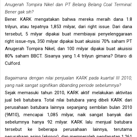
Anugerah Tompira Nikel dan PT Belang Belang Coal Terminal.
Bener gak sih?
Bener. KARK mengatakan bahwa mereka meraih dana 1.8
trilyun, atau tepatnya 1,853 milyar, dari right issue. Dari dana
tersebut, 5 milyar dipakai buat membiayai penyelenggaraan
right issue-nya, 350 milyar dipakai buat akuisisi 70% saham PT
Anugerah Tompira Nikel, dan 100 milyar dipakai buat akuisisi
80% saham BBCT. Sisanya yang 1.4 trilyun gimana? Ditaro di
Culford.
Bagaimana dengan nilai penjualan KARK pada kuartal III 2010,
yang naik sangat signifikan dibanding periode sebelumnya?
Sejak memasuki tahun 2010, KARK aktif melakukan aktivitas
jual beli batubara. Total nilai batubara yang dibeli KARK dari
perusahaan batubara lainnya sepanjang sembilan bulan 2010
(9M10), mencapai 1,085 milyar, naik sangat banyak dari
sebelumnya hanya 92 milyar. KARK lalu menjual batubara
tersebut ke beberapa perusahaan lainnya, terutama
perusahaan asing (ekspor), dan memperoleh pendapatan 1,261