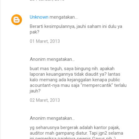
r
Unknown
mengatakan…
Berarti kesimpulannya, jauhi saham ini dulu ya
pak?
01 Maret, 2013
Anonim mengatakan…
buat mas teguh, saya bingung nih. apakah
laporan keuangannya tidak diaudit ya? lantas
kalo memang ada kejanggalan kenapa public
acountant-nya mau saja "mempercantik" terlalu
jauh?
02 Maret, 2013
Anonim mengatakan…
yg seharusnya bergerak adalah kantor pajak,
auditor mah gampang diatur. Tapi jgn2 selama
ini pemeriksa pajaknya sejenis Gayus nih :).