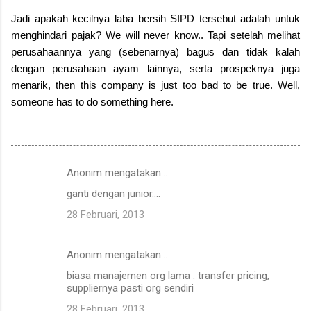
Jadi apakah kecilnya laba bersih SIPD tersebut adalah untuk
menghindari pajak? We will never know.. Tapi setelah melihat
perusahaannya yang (sebenarnya) bagus dan tidak kalah
dengan perusahaan ayam lainnya, serta prospeknya juga
menarik, then this company is just too bad to be true. Well,
someone has to do something here.
Anonim mengatakan…
K
ganti dengan junior....
o
28 Februari, 2013
m
e
Anonim mengatakan…
n
biasa manajemen org lama : transfer pricing,
t
suppliernya pasti org sendiri
a
28 Februari, 2013