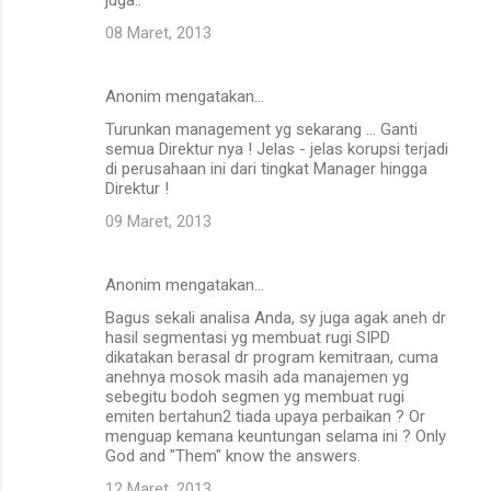
08 Maret, 2013
Anonim mengatakan…
Turunkan management yg sekarang ... Ganti
semua Direktur nya ! Jelas - jelas korupsi terjadi
di perusahaan ini dari tingkat Manager hingga
Direktur !
09 Maret, 2013
Anonim mengatakan…
Bagus sekali analisa Anda, sy juga agak aneh dr
hasil segmentasi yg membuat rugi SIPD
dikatakan berasal dr program kemitraan, cuma
anehnya mosok masih ada manajemen yg
sebegitu bodoh segmen yg membuat rugi
emiten bertahun2 tiada upaya perbaikan ? Or
menguap kemana keuntungan selama ini ? Only
God and "Them" know the answers.
12 Maret, 2013