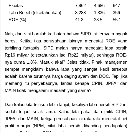
Ekuitas
7,962
4,686
647
Laba Bersih (disetahunkan)
3,288
1,336
356
ROE (%)
41.3
28.5
55.1
Nah, dari sini barulah kelihatan bahwa SIPD ini ternyata nggak
beres. Ketika tiga perusahaan lainnya mencatat ROE yang
terbilang fantastis, SIPD malah hanya mencatat laba bersih
Rp16 milyar (disetahunkan jadi Rp22 milyar), sehingga ROE-
nya cuma 1.8%. Masuk akal? Jelas tidak. Pihak manajemen
sempat mengklaim bahwa laba yang sangat kecil tersebut
adalah karena turunnya harga daging ayam dan DOC. Tapi jika
memang itu penyebabnya, lantas kenapa CPIN, JPFA, dan
MAIN tidak mengalami masalah yang sama?
Dan kalau kita telusuri lebih lanjut, kecilnya laba bersih SIPD ini
sudah terjadi sejak lama. Kalau kita pakai data milik CPIN,
JPFA, dan MAIN, ketiga perusahaan ini rata-rata mencatat net
profit margin (NPM, nilai laba bersih dibanding pendapatan)