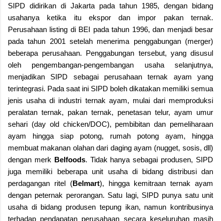
SIPD didirikan di Jakarta pada tahun 1985, dengan bidang
usahanya ketika itu ekspor dan impor pakan ternak.
Perusahaan listing di BEI pada tahun 1996, dan menjadi besar
pada tahun 2001 setelah menerima penggabungan (merger)
beberapa perusahaan. Penggabungan tersebut, yang disusul
oleh pengembangan-pengembangan usaha selanjutnya,
menjadikan SIPD sebagai perusahaan ternak ayam yang
terintegrasi. Pada saat ini SIPD boleh dikatakan memiliki semua
jenis usaha di industri ternak ayam, mulai dari memproduksi
peralatan ternak, pakan ternak, penetasan telur, ayam umur
sehari (day old chicken/DOC), pembibitan dan pemeliharaan
ayam hingga siap potong, rumah potong ayam, hingga
membuat makanan olahan dari daging ayam (nugget, sosis, dll)
dengan merk
Belfoods
. Tidak hanya sebagai produsen, SIPD
juga memiliki beberapa unit usaha di bidang distribusi dan
perdagangan ritel (
Belmart
), hingga kemitraan ternak ayam
dengan peternak perorangan. Satu lagi, SIPD punya satu unit
usaha di bidang produsen tepung ikan, namun kontribusinya
terhadap pendapatan perusahaan secara keseluruhan masih