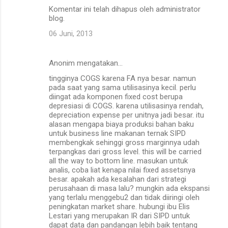
Komentar ini telah dihapus oleh administrator
blog.
06 Juni, 2013
Anonim mengatakan…
tingginya COGS karena FA nya besar. namun
pada saat yang sama utilisasinya kecil. perlu
diingat ada komponen fixed cost berupa
depresiasi di COGS. karena utilisasinya rendah,
depreciation expense per unitnya jadi besar. itu
alasan mengapa biaya produksi bahan baku
untuk business line makanan ternak SIPD
membengkak sehinggi gross marginnya udah
terpangkas dari gross level. this will be carried
all the way to bottom line. masukan untuk
analis, coba liat kenapa nilai fixed assetsnya
besar. apakah ada kesalahan dari strategi
perusahaan di masa lalu? mungkin ada ekspansi
yang terlalu menggebu2 dan tidak diiringi oleh
peningkatan market share. hubungi ibu Elis
Lestari yang merupakan IR dari SIPD untuk
dapat data dan pandangan lebih baik tentang