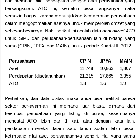
dari membagi nilai pendapatan dengan aset perusahaan yang
bersangkutan. ATO ini, semakin besar angkanya maka
semakin bagus, karena menunjukkan kemampuan perusahaan
dalam mengoptimalkan asetnya untuk memperoleh omzet yang
sebesar-besarnya. Nah, berikut ini adalah data
annualized ATO
untuk SIPD dan perusahaan-perusahaan lain di bidang yang
sama (CPIN, JPFA, dan MAIN), untuk periode Kuartal III 2012.
Perusahaan
CPIN
JPFA
MAIN
Aset
11,748
10,863
1,807
Pendapatan (disetahunkan)
21,215
17,865
3,355
ATO
1.8
1.6
1.9
Perhatikan, dari data diatas maka anda bisa melihat bahwa
sektor per-ayam-an ini memang luar biasa, dimana dari
keempat perusahaan yang listing di bursa, kesemuanya
mencatat ATO lebih dari 1 kali, atau dengan kata lain,
pendapatan mereka dalam satu tahun sudah lebih besar
ketimbang nilai aset perusahaannya sendiri. Hal yang sama