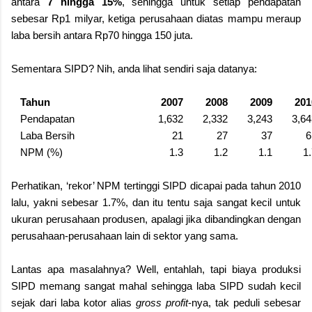
antara
7 hingga 15%
, sehingga untuk setiap pendapatan
sebesar Rp1 milyar, ketiga perusahaan diatas mampu meraup
laba bersih antara Rp70 hingga 150 juta.
Sementara SIPD? Nih, anda lihat sendiri saja datanya:
Tahun
2007
2008
2009
201
Pendapatan
1,632
2,332
3,243
3,64
Laba Bersih
21
27
37
6
NPM (%)
1.3
1.2
1.1
1
Perhatikan, ‘rekor’ NPM tertinggi SIPD dicapai pada tahun 2010
lalu, yakni sebesar 1.7%, dan itu tentu saja sangat kecil untuk
ukuran perusahaan produsen, apalagi jika dibandingkan dengan
perusahaan-perusahaan lain di sektor yang sama.
Lantas apa masalahnya? Well, entahlah, tapi biaya produksi
SIPD memang sangat mahal sehingga laba SIPD sudah kecil
sejak dari laba kotor alias
gross profit
-nya, tak peduli sebesar