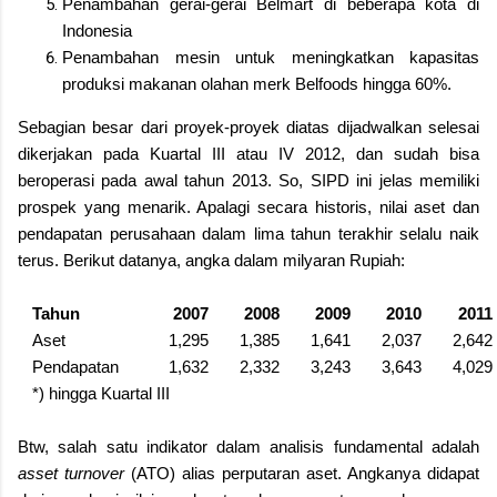
Penambahan gerai-gerai Belmart di beberapa kota di
Indonesia
Penambahan mesin untuk meningkatkan kapasitas
produksi makanan olahan merk Belfoods hingga 60%.
Sebagian besar dari proyek-proyek diatas dijadwalkan selesai
dikerjakan pada Kuartal III atau IV 2012, dan sudah bisa
beroperasi pada awal tahun 2013. So, SIPD ini jelas memiliki
prospek yang menarik. Apalagi secara historis, nilai aset dan
pendapatan perusahaan dalam lima tahun terakhir selalu naik
terus. Berikut datanya, angka dalam milyaran Rupiah:
Tahun
2007
2008
2009
2010
2011
Aset
1,295
1,385
1,641
2,037
2,642
Pendapatan
1,632
2,332
3,243
3,643
4,029
*) hingga Kuartal III
Btw, salah satu indikator dalam analisis fundamental adalah
asset turnover
(ATO) alias perputaran aset. Angkanya didapat