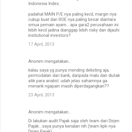
Indonesia Index...
padahal MAIN P/E nya paling kecil, margin nya
cukup kuat dan ROE nya paling besar diantara
smua pemain ayam... apa gara2 perusahaan ini
lebih kecil jadina dianggap lebih risky dan dijauhi
insitutional investors?
17 April, 2013
Anonim mengatakan…
kalau saya yg punya mending delisting aja,
permodalan dari bank, daripada malu dan diutak
atik para analist. udah jelas sahamnya ga
menarik ngapain masih diperdagangkan??
23 April, 2013
Anonim mengatakan…
Di lakukan audit Pajak saja oleh team dari Dirjen
Pajak....saya punya kenalan nih (team kpk-nya
Dirjen Pajak)