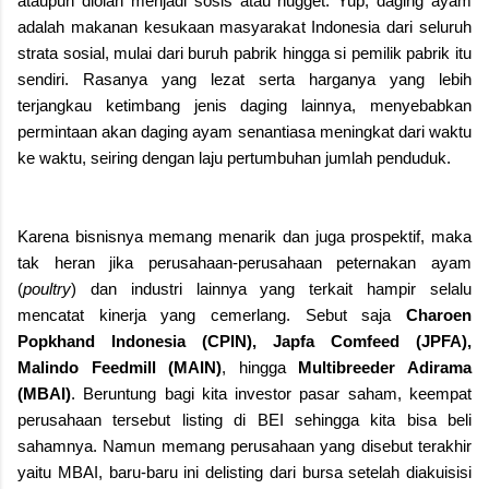
ataupun diolah menjadi sosis atau nugget. Yup, daging ayam
adalah makanan kesukaan masyarakat Indonesia dari seluruh
strata sosial, mulai dari buruh pabrik hingga si pemilik pabrik itu
sendiri. Rasanya yang lezat serta harganya yang lebih
terjangkau ketimbang jenis daging lainnya, menyebabkan
permintaan akan daging ayam senantiasa meningkat dari waktu
ke waktu, seiring dengan laju pertumbuhan jumlah penduduk.
Karena bisnisnya memang menarik dan juga prospektif, maka
tak heran jika perusahaan-perusahaan peternakan ayam
(
poultry
) dan industri lainnya yang terkait hampir selalu
mencatat kinerja yang cemerlang. Sebut saja
Charoen
Popkhand Indonesia (CPIN), Japfa Comfeed (JPFA),
Malindo Feedmill (MAIN)
, hingga
Multibreeder Adirama
(MBAI)
. Beruntung bagi kita investor pasar saham, keempat
perusahaan tersebut listing di BEI sehingga kita bisa beli
sahamnya. Namun memang perusahaan yang disebut terakhir
yaitu MBAI, baru-baru ini delisting dari bursa setelah diakuisisi