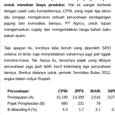
untuk menekan biaya produksi
. Hal ini sangat berbeda
dengan salah satu kompetitornya, CPIN, yang sejak tiga tahun
lalu sengaja mengakuisisi sebuah perusahaan perdagangan
jagung dan komoditas lainnya, PT Agrico, untuk tujuan
mengamankan supply dan mengendalikan harga bahan baku
pakan ayam.
Tapi apapun itu, kecilnya laba bersih yang diperoleh SIPD
selama ini tentu saja menyebabkan sahamnya juga jadi nggak
kemana-mana. Tak hanya itu, besarnya pajak yang dibayar
perusahaan juga jauh lebih kecil ketimbang tiga perusahaan
lainnya. Berikut datanya untuk periode Sembilan Bulan 2012,
angka dalam milyar Rupiah:
Perusahaan
CPIN
JPFA
MAIN
SIP
Pendapatan (A)
15,199
13,399
2,516
3,07
Pajak Penghasilan (B)
680
231
78
B dibanding A (%)
4.3
1.7
3.1
0