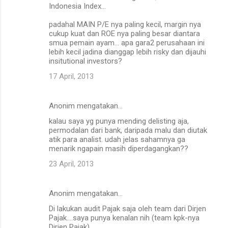
Indonesia Index...
padahal MAIN P/E nya paling kecil, margin nya
cukup kuat dan ROE nya paling besar diantara
smua pemain ayam... apa gara2 perusahaan ini
lebih kecil jadina dianggap lebih risky dan dijauhi
insitutional investors?
17 April, 2013
Anonim mengatakan…
kalau saya yg punya mending delisting aja,
permodalan dari bank, daripada malu dan diutak
atik para analist. udah jelas sahamnya ga
menarik ngapain masih diperdagangkan??
23 April, 2013
Anonim mengatakan…
Di lakukan audit Pajak saja oleh team dari Dirjen
Pajak....saya punya kenalan nih (team kpk-nya
Dirjen Pajak)