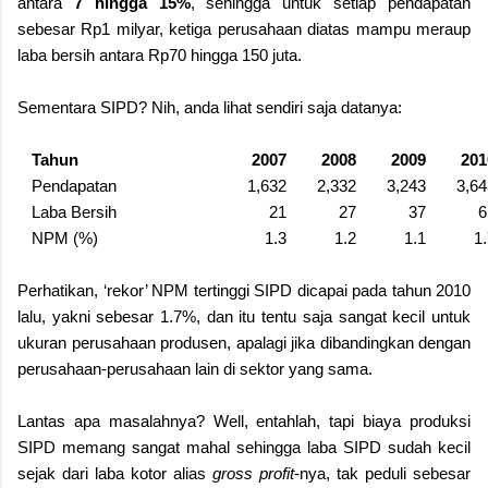
antara
7 hingga 15%
, sehingga untuk setiap pendapatan
sebesar Rp1 milyar, ketiga perusahaan diatas mampu meraup
laba bersih antara Rp70 hingga 150 juta.
Sementara SIPD? Nih, anda lihat sendiri saja datanya:
Tahun
2007
2008
2009
201
Pendapatan
1,632
2,332
3,243
3,64
Laba Bersih
21
27
37
6
NPM (%)
1.3
1.2
1.1
1
Perhatikan, ‘rekor’ NPM tertinggi SIPD dicapai pada tahun 2010
lalu, yakni sebesar 1.7%, dan itu tentu saja sangat kecil untuk
ukuran perusahaan produsen, apalagi jika dibandingkan dengan
perusahaan-perusahaan lain di sektor yang sama.
Lantas apa masalahnya? Well, entahlah, tapi biaya produksi
SIPD memang sangat mahal sehingga laba SIPD sudah kecil
sejak dari laba kotor alias
gross profit
-nya, tak peduli sebesar