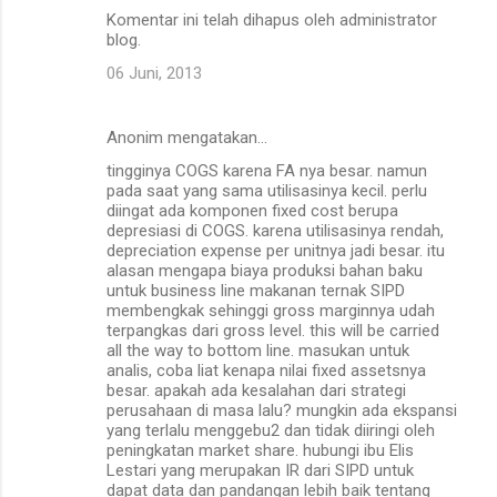
Komentar ini telah dihapus oleh administrator
blog.
06 Juni, 2013
Anonim mengatakan…
tingginya COGS karena FA nya besar. namun
pada saat yang sama utilisasinya kecil. perlu
diingat ada komponen fixed cost berupa
depresiasi di COGS. karena utilisasinya rendah,
depreciation expense per unitnya jadi besar. itu
alasan mengapa biaya produksi bahan baku
untuk business line makanan ternak SIPD
membengkak sehinggi gross marginnya udah
terpangkas dari gross level. this will be carried
all the way to bottom line. masukan untuk
analis, coba liat kenapa nilai fixed assetsnya
besar. apakah ada kesalahan dari strategi
perusahaan di masa lalu? mungkin ada ekspansi
yang terlalu menggebu2 dan tidak diiringi oleh
peningkatan market share. hubungi ibu Elis
Lestari yang merupakan IR dari SIPD untuk
dapat data dan pandangan lebih baik tentang