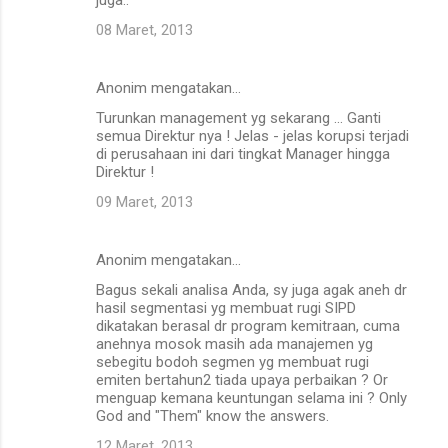
08 Maret, 2013
Anonim mengatakan…
Turunkan management yg sekarang ... Ganti
semua Direktur nya ! Jelas - jelas korupsi terjadi
di perusahaan ini dari tingkat Manager hingga
Direktur !
09 Maret, 2013
Anonim mengatakan…
Bagus sekali analisa Anda, sy juga agak aneh dr
hasil segmentasi yg membuat rugi SIPD
dikatakan berasal dr program kemitraan, cuma
anehnya mosok masih ada manajemen yg
sebegitu bodoh segmen yg membuat rugi
emiten bertahun2 tiada upaya perbaikan ? Or
menguap kemana keuntungan selama ini ? Only
God and "Them" know the answers.
12 Maret, 2013