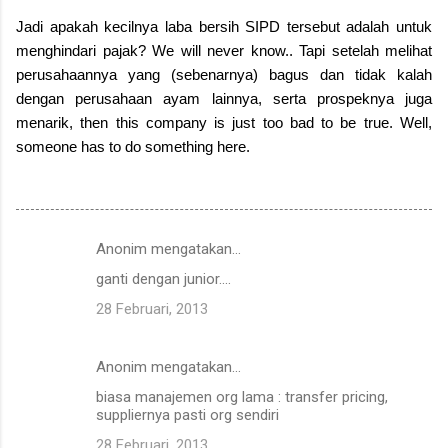
Jadi apakah kecilnya laba bersih SIPD tersebut adalah untuk
menghindari pajak? We will never know.. Tapi setelah melihat
perusahaannya yang (sebenarnya) bagus dan tidak kalah
dengan perusahaan ayam lainnya, serta prospeknya juga
menarik, then this company is just too bad to be true. Well,
someone has to do something here.
Anonim mengatakan…
K
ganti dengan junior....
o
28 Februari, 2013
m
e
Anonim mengatakan…
n
biasa manajemen org lama : transfer pricing,
t
suppliernya pasti org sendiri
a
28 Februari, 2013