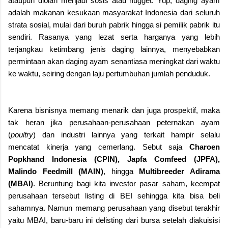
ataupun diolah menjadi sosis atau nugget. Yup, daging ayam
adalah makanan kesukaan masyarakat Indonesia dari seluruh
strata sosial, mulai dari buruh pabrik hingga si pemilik pabrik itu
sendiri. Rasanya yang lezat serta harganya yang lebih
terjangkau ketimbang jenis daging lainnya, menyebabkan
permintaan akan daging ayam senantiasa meningkat dari waktu
ke waktu, seiring dengan laju pertumbuhan jumlah penduduk.
Karena bisnisnya memang menarik dan juga prospektif, maka
tak heran jika perusahaan-perusahaan peternakan ayam
(
poultry
) dan industri lainnya yang terkait hampir selalu
mencatat kinerja yang cemerlang. Sebut saja
Charoen
Popkhand Indonesia (CPIN), Japfa Comfeed (JPFA),
Malindo Feedmill (MAIN)
, hingga
Multibreeder Adirama
(MBAI)
. Beruntung bagi kita investor pasar saham, keempat
perusahaan tersebut listing di BEI sehingga kita bisa beli
sahamnya. Namun memang perusahaan yang disebut terakhir
yaitu MBAI, baru-baru ini delisting dari bursa setelah diakuisisi