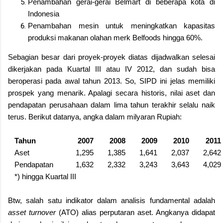
Penambahan gerai-gerai Belmart di beberapa kota di
Indonesia
Penambahan mesin untuk meningkatkan kapasitas
produksi makanan olahan merk Belfoods hingga 60%.
Sebagian besar dari proyek-proyek diatas dijadwalkan selesai
dikerjakan pada Kuartal III atau IV 2012, dan sudah bisa
beroperasi pada awal tahun 2013. So, SIPD ini jelas memiliki
prospek yang menarik. Apalagi secara historis, nilai aset dan
pendapatan perusahaan dalam lima tahun terakhir selalu naik
terus. Berikut datanya, angka dalam milyaran Rupiah:
Tahun
2007
2008
2009
2010
2011
Aset
1,295
1,385
1,641
2,037
2,642
Pendapatan
1,632
2,332
3,243
3,643
4,029
*) hingga Kuartal III
Btw, salah satu indikator dalam analisis fundamental adalah
asset turnover
(ATO) alias perputaran aset. Angkanya didapat