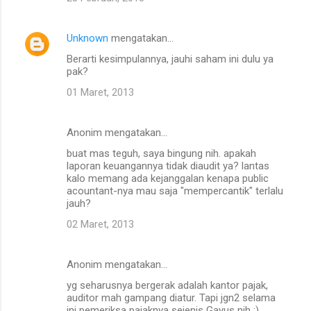
r
Unknown
mengatakan…
Berarti kesimpulannya, jauhi saham ini dulu ya
pak?
01 Maret, 2013
Anonim mengatakan…
buat mas teguh, saya bingung nih. apakah
laporan keuangannya tidak diaudit ya? lantas
kalo memang ada kejanggalan kenapa public
acountant-nya mau saja "mempercantik" terlalu
jauh?
02 Maret, 2013
Anonim mengatakan…
yg seharusnya bergerak adalah kantor pajak,
auditor mah gampang diatur. Tapi jgn2 selama
ini pemeriksa pajaknya sejenis Gayus nih :).