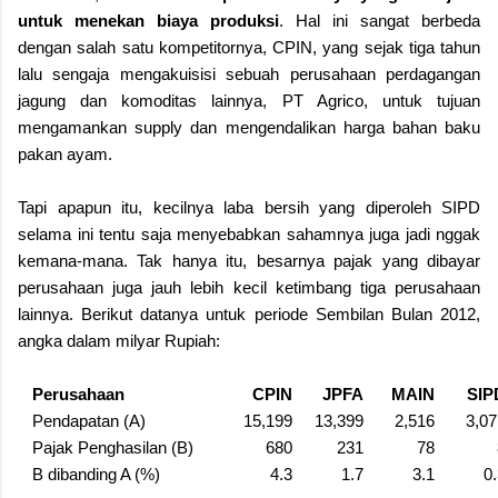
untuk menekan biaya produksi
. Hal ini sangat berbeda
dengan salah satu kompetitornya, CPIN, yang sejak tiga tahun
lalu sengaja mengakuisisi sebuah perusahaan perdagangan
jagung dan komoditas lainnya, PT Agrico, untuk tujuan
mengamankan supply dan mengendalikan harga bahan baku
pakan ayam.
Tapi apapun itu, kecilnya laba bersih yang diperoleh SIPD
selama ini tentu saja menyebabkan sahamnya juga jadi nggak
kemana-mana. Tak hanya itu, besarnya pajak yang dibayar
perusahaan juga jauh lebih kecil ketimbang tiga perusahaan
lainnya. Berikut datanya untuk periode Sembilan Bulan 2012,
angka dalam milyar Rupiah:
Perusahaan
CPIN
JPFA
MAIN
SIP
Pendapatan (A)
15,199
13,399
2,516
3,07
Pajak Penghasilan (B)
680
231
78
B dibanding A (%)
4.3
1.7
3.1
0