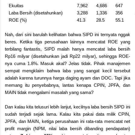
Ekuitas
7,962
4,686
647
Laba Bersih (disetahunkan)
3,288
1,336
356
ROE (%)
41.3
28.5
55.1
Nah, dari sini barulah kelihatan bahwa SIPD ini ternyata nggak
beres. Ketika tiga perusahaan lainnya mencatat ROE yang
terbilang fantastis, SIPD malah hanya mencatat laba bersih
Rp16 milyar (disetahunkan jadi Rp22 milyar), sehingga ROE-
nya cuma 1.8%. Masuk akal? Jelas tidak. Pihak manajemen
sempat mengklaim bahwa laba yang sangat kecil tersebut
adalah karena turunnya harga daging ayam dan DOC. Tapi jika
memang itu penyebabnya, lantas kenapa CPIN, JPFA, dan
MAIN tidak mengalami masalah yang sama?
Dan kalau kita telusuri lebih lanjut, kecilnya laba bersih SIPD ini
sudah terjadi sejak lama. Kalau kita pakai data milik CPIN,
JPFA, dan MAIN, ketiga perusahaan ini rata-rata mencatat net
profit margin (NPM, nilai laba bersih dibanding pendapatan)