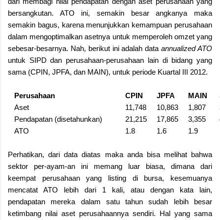
dari membagi nilai pendapatan dengan aset perusahaan yang
bersangkutan. ATO ini, semakin besar angkanya maka
semakin bagus, karena menunjukkan kemampuan perusahaan
dalam mengoptimalkan asetnya untuk memperoleh omzet yang
sebesar-besarnya. Nah, berikut ini adalah data
annualized ATO
untuk SIPD dan perusahaan-perusahaan lain di bidang yang
sama (CPIN, JPFA, dan MAIN), untuk periode Kuartal III 2012.
Perusahaan
CPIN
JPFA
MAIN
Aset
11,748
10,863
1,807
Pendapatan (disetahunkan)
21,215
17,865
3,355
ATO
1.8
1.6
1.9
Perhatikan, dari data diatas maka anda bisa melihat bahwa
sektor per-ayam-an ini memang luar biasa, dimana dari
keempat perusahaan yang listing di bursa, kesemuanya
mencatat ATO lebih dari 1 kali, atau dengan kata lain,
pendapatan mereka dalam satu tahun sudah lebih besar
ketimbang nilai aset perusahaannya sendiri. Hal yang sama