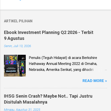
ARTIKEL PILIHAN
Ebook Investment Planning Q2 2026 - Terbit
9 Agustus
Senin, Juli 13, 2026
Penulis (Teguh Hidayat) di acara Berkshire
Hathaway Annual Meeting 2022 di Omaha,
Nebraska, Amerika Serikat, yang dihadiri
langsung oleh investor legendaris Warren
READ MORE »
Buffett dan mitranya Alm. Charlie Munger. Dear
investor, seperti biasa setiap kuartal alias tiga
bulan sekali, penulis membuat Ebook
IHSG Senin Crash? Maybe Not.. Tapi Justru
Investment Planning (EIP, dengan format PDF)
Disitulah Masalahnya
yang berisi kumpulan analisis fundamental
Minggu, Agustus 31, 2025