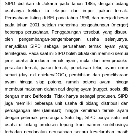
SIPD didirikan di Jakarta pada tahun 1985, dengan bidang
usahanya ketika itu ekspor dan impor pakan ternak.
Perusahaan listing di BEI pada tahun 1996, dan menjadi besar
pada tahun 2001 setelah menerima penggabungan (merger)
beberapa perusahaan. Penggabungan tersebut, yang disusul
oleh pengembangan-pengembangan usaha selanjutnya,
menjadikan SIPD sebagai perusahaan ternak ayam yang
terintegrasi. Pada saat ini SIPD boleh dikatakan memiliki semua
jenis usaha di industri ternak ayam, mulai dari memproduksi
peralatan ternak, pakan ternak, penetasan telur, ayam umur
sehari (day old chicken/DOC), pembibitan dan pemeliharaan
ayam hingga siap potong, rumah potong ayam, hingga
membuat makanan olahan dari daging ayam (nugget, sosis, dll)
dengan merk
Belfoods
. Tidak hanya sebagai produsen, SIPD
juga memiliki beberapa unit usaha di bidang distribusi dan
perdagangan ritel (
Belmart
), hingga kemitraan ternak ayam
dengan peternak perorangan. Satu lagi, SIPD punya satu unit
usaha di bidang produsen tepung ikan, namun kontribusinya
terhadap pendapatan perusahaan secara keseluruhan masih