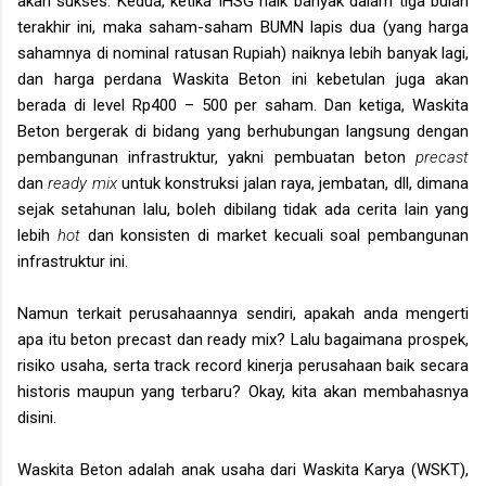
akan sukses. Kedua, ketika IHSG naik banyak dalam tiga bulan
terakhir ini, maka saham-saham BUMN lapis dua (yang harga
sahamnya di nominal ratusan Rupiah) naiknya lebih banyak lagi,
dan harga perdana Waskita Beton ini kebetulan juga akan
berada di level Rp400 – 500 per saham. Dan ketiga, Waskita
Beton bergerak di bidang yang berhubungan langsung dengan
pembangunan infrastruktur, yakni pembuatan beton
precast
dan
ready mix
untuk konstruksi jalan raya, jembatan, dll, dimana
sejak setahunan lalu, boleh dibilang tidak ada cerita lain yang
lebih
hot
dan konsisten di market kecuali soal pembangunan
infrastruktur ini.
Namun terkait perusahaannya sendiri, apakah anda mengerti
apa itu beton precast dan ready mix? Lalu bagaimana prospek,
risiko usaha, serta track record kinerja perusahaan baik secara
historis maupun yang terbaru? Okay, kita akan membahasnya
disini.
Waskita Beton adalah anak usaha dari Waskita Karya (WSKT),