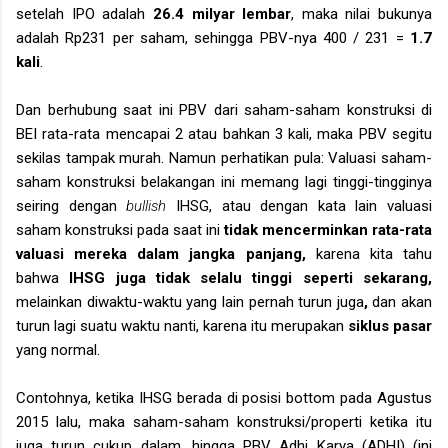
setelah IPO adalah
26.4 milyar lembar
, maka nilai bukunya
adalah Rp231 per saham, sehingga PBV-nya 400 / 231 =
1.7
kali
.
Dan berhubung saat ini PBV dari saham-saham konstruksi di
BEI rata-rata mencapai 2 atau bahkan 3 kali, maka PBV segitu
sekilas tampak murah. Namun perhatikan pula: Valuasi saham-
saham konstruksi belakangan ini memang lagi tinggi-tingginya
seiring dengan
bullish
IHSG, atau dengan kata lain valuasi
saham konstruksi pada saat ini
tidak mencerminkan rata-rata
valuasi mereka dalam jangka panjang,
karena kita tahu
bahwa
IHSG juga tidak selalu tinggi seperti sekarang,
melainkan diwaktu-waktu yang lain pernah turun juga
,
dan akan
turun lagi suatu waktu nanti, karena itu merupakan
siklus pasar
yang normal.
Contohnya, ketika IHSG berada di posisi bottom pada Agustus
2015 lalu, maka saham-saham konstruksi/properti ketika itu
juga turun cukup dalam, hingga PBV Adhi Karya (ADHI) (ini