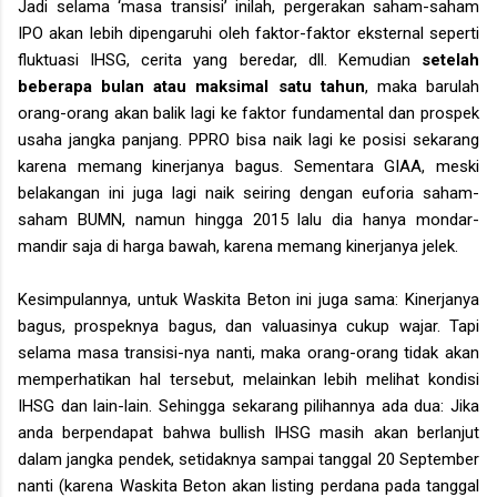
Jadi selama ‘masa transisi’ inilah, pergerakan saham-saham
IPO akan lebih dipengaruhi oleh faktor-faktor eksternal seperti
fluktuasi IHSG, cerita yang beredar, dll. Kemudian
setelah
beberapa bulan atau maksimal satu tahun
, maka barulah
orang-orang akan balik lagi ke faktor fundamental dan prospek
usaha jangka panjang. PPRO bisa naik lagi ke posisi sekarang
karena memang kinerjanya bagus. Sementara GIAA, meski
belakangan ini juga lagi naik seiring dengan euforia saham-
saham BUMN, namun hingga 2015 lalu dia hanya mondar-
mandir saja di harga bawah, karena memang kinerjanya jelek.
Kesimpulannya, untuk Waskita Beton ini juga sama: Kinerjanya
bagus, prospeknya bagus, dan valuasinya cukup wajar. Tapi
selama masa transisi-nya nanti, maka orang-orang tidak akan
memperhatikan hal tersebut, melainkan lebih melihat kondisi
IHSG dan lain-lain. Sehingga sekarang pilihannya ada dua: Jika
anda berpendapat bahwa bullish IHSG masih akan berlanjut
dalam jangka pendek, setidaknya sampai tanggal 20 September
nanti (karena Waskita Beton akan listing perdana pada tanggal