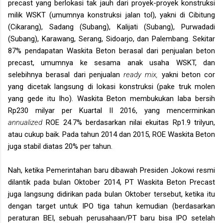
precast yang berlokasi tak jauh dari proyek-proyek konstruksi
milik WSKT (umumnya konstruksi jalan tol), yakni di Cibitung
(Cikarang), Sadang (Subang), Kalijati (Subang), Purwadadi
(Subang), Karawang, Serang, Sidoarjo, dan Palembang. Sekitar
87% pendapatan Waskita Beton berasal dari penjualan beton
precast, umumnya ke sesama anak usaha WSKT, dan
selebihnya berasal dari penjualan
ready mix,
yakni beton cor
yang dicetak langsung di lokasi konstruksi (pake truk molen
yang gede itu lho). Waskita Beton membukukan laba bersih
Rp230 milyar per Kuartal II 2016, yang mencerminkan
annualized
ROE 24.7% berdasarkan nilai ekuitas Rp1.9 trilyun,
atau cukup baik. Pada tahun 2014 dan 2015, ROE Waskita Beton
juga stabil diatas 20% per tahun.
Nah, ketika Pemerintahan baru dibawah Presiden Jokowi resmi
dilantik pada bulan Oktober 2014, PT Waskita Beton Precast
juga langsung didirikan pada bulan Oktober tersebut, ketika itu
dengan target untuk IPO tiga tahun kemudian (berdasarkan
peraturan BEI, sebuah perusahaan/PT baru bisa IPO setelah