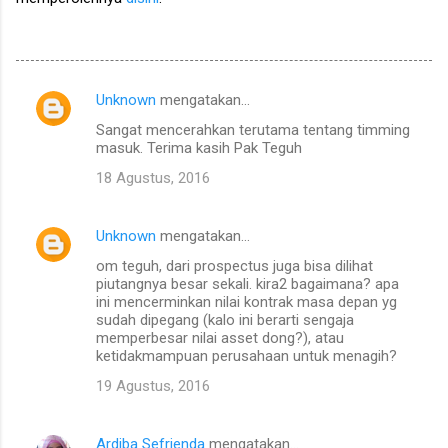
Unknown
mengatakan…
K
Sangat mencerahkan terutama tentang timming
o
masuk. Terima kasih Pak Teguh
m
18 Agustus, 2016
e
n
Unknown
mengatakan…
t
om teguh, dari prospectus juga bisa dilihat
a
piutangnya besar sekali. kira2 bagaimana? apa
ini mencerminkan nilai kontrak masa depan yg
r
sudah dipegang (kalo ini berarti sengaja
memperbesar nilai asset dong?), atau
ketidakmampuan perusahaan untuk menagih?
19 Agustus, 2016
Ardiba Sefrienda
mengatakan…