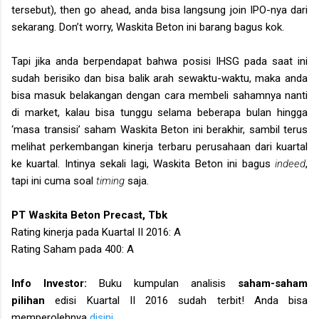
tersebut), then go ahead, anda bisa langsung join IPO-nya dari
sekarang. Don’t worry, Waskita Beton ini barang bagus kok.
Tapi jika anda berpendapat bahwa posisi IHSG pada saat ini
sudah berisiko dan bisa balik arah sewaktu-waktu, maka anda
bisa masuk belakangan dengan cara membeli sahamnya nanti
di market, kalau bisa tunggu selama beberapa bulan hingga
‘masa transisi’ saham Waskita Beton ini berakhir, sambil terus
melihat perkembangan kinerja terbaru perusahaan dari kuartal
ke kuartal. Intinya sekali lagi, Waskita Beton ini bagus
indeed
,
tapi ini cuma soal
timing
saja.
PT Waskita Beton Precast, Tbk
Rating kinerja pada Kuartal II 2016: A
Rating Saham pada 400: A
Info Investor:
Buku kumpulan analisis
saham-saham
pilihan
edisi Kuartal II 2016 sudah terbit! Anda bisa
memperolehnya
disini
.