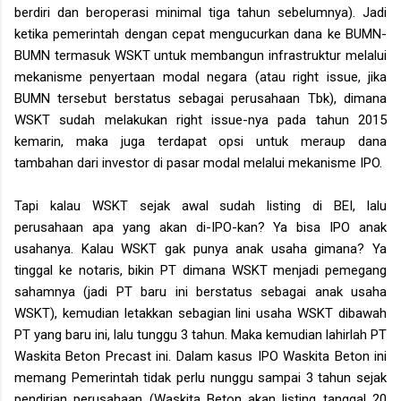
berdiri dan beroperasi minimal tiga tahun sebelumnya). Jadi
ketika pemerintah dengan cepat mengucurkan dana ke BUMN-
BUMN termasuk WSKT untuk membangun infrastruktur melalui
mekanisme penyertaan modal negara (atau right issue, jika
BUMN tersebut berstatus sebagai perusahaan Tbk), dimana
WSKT sudah melakukan right issue-nya pada tahun 2015
kemarin, maka juga terdapat opsi untuk meraup dana
tambahan dari investor di pasar modal melalui mekanisme IPO.
Tapi kalau WSKT sejak awal sudah listing di BEI, lalu
perusahaan apa yang akan di-IPO-kan? Ya bisa IPO anak
usahanya. Kalau WSKT gak punya anak usaha gimana? Ya
tinggal ke notaris, bikin PT dimana WSKT menjadi pemegang
sahamnya (jadi PT baru ini berstatus sebagai anak usaha
WSKT), kemudian letakkan sebagian lini usaha WSKT dibawah
PT yang baru ini, lalu tunggu 3 tahun. Maka kemudian lahirlah PT
Waskita Beton Precast ini. Dalam kasus IPO Waskita Beton ini
memang Pemerintah tidak perlu nunggu sampai 3 tahun sejak
pendirian perusahaan (Waskita Beton akan listing tanggal 20