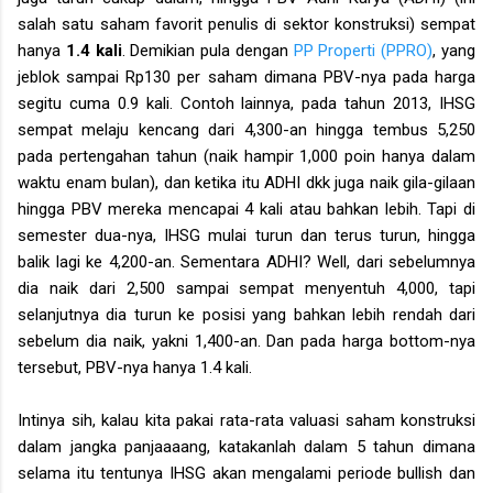
salah satu saham favorit penulis di sektor konstruksi) sempat
hanya
1.4 kali
. Demikian pula dengan
PP Properti (PPRO)
, yang
jeblok sampai Rp130 per saham dimana PBV-nya pada harga
segitu cuma 0.9 kali. Contoh lainnya, pada tahun 2013, IHSG
sempat melaju kencang dari 4,300-an hingga tembus 5,250
pada pertengahan tahun (naik hampir 1,000 poin hanya dalam
waktu enam bulan), dan ketika itu ADHI dkk juga naik gila-gilaan
hingga PBV mereka mencapai 4 kali atau bahkan lebih. Tapi di
semester dua-nya, IHSG mulai turun dan terus turun, hingga
balik lagi ke 4,200-an. Sementara ADHI? Well, dari sebelumnya
dia naik dari 2,500 sampai sempat menyentuh 4,000, tapi
selanjutnya dia turun ke posisi yang bahkan lebih rendah dari
sebelum dia naik, yakni 1,400-an. Dan pada harga bottom-nya
tersebut, PBV-nya hanya 1.4 kali.
Intinya sih, kalau kita pakai rata-rata valuasi saham konstruksi
dalam jangka panjaaaang, katakanlah dalam 5 tahun dimana
selama itu tentunya IHSG akan mengalami periode bullish dan