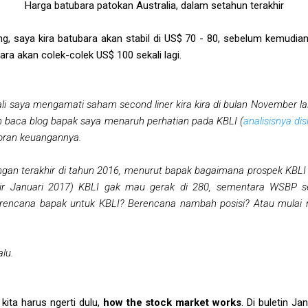
Harga batubara patokan Australia, dalam setahun terakhir
, saya kira batubara akan stabil di US$ 70 - 80, sebelum kemudian 
ra akan colek-colek US$ 100 sekali lagi.
li saya mengamati saham second liner kira kira di bulan November la
ah baca blog bapak saya menaruh perhatian pada KBLI (
analisisnya dis
poran keuangannya.
an terakhir di tahun 2016, menurut bapak bagaimana prospek KBLI 
ir Januari 2017) KBLI gak mau gerak di 280, sementara WSBP set
a rencana bapak untuk KBLI? Berencana nambah posisi? Atau mulai 
lu.
kita harus ngerti dulu,
how the stock market works
. Di buletin J