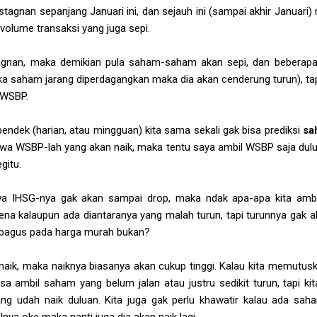
tagnan sepanjang Januari ini, dan sejauh ini (sampai akhir Januar
olume transaksi yang juga sepi.
tagnan, maka demikian pula saham-saham akan sepi, dan beberapa
ika saham jarang diperdagangkan maka dia akan cenderung turun), ta
 WSBP.
endek (harian, atau mingguan) kita sama sekali gak bisa prediksi
sa
hwa WSBP-lah yang akan naik, maka tentu saya ambil WSBP saja dulu
gitu.
hwa IHSG-nya gak akan sampai drop, maka ndak apa-apa kita am
na kalaupun ada diantaranya yang malah turun, tapi turunnya gak ak
m bagus pada harga murah bukan?
aik, maka naiknya biasanya akan cukup tinggi. Kalau kita memutus
sa ambil saham yang belum jalan atau justru sedikit turun, tapi k
 udah naik duluan. Kita juga gak perlu khawatir kalau ada saham
ya oke maka nanti juga dia akan naik lagi.