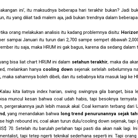
kangan ini', itu maksudnya beberapa hari terakhir bukan? Jadi buk
, itu yang diliat tadi malem aja, jadi bukan trendnya dalam beberapa 
ka orang melakukan analisis itu kadang problemnya disitu:
Horizon
r sampai Januari itu turun dari 2,700 sampe sempet dibawah 2,000
ember itu saja, maka HRUM ini gak bagus, karena dia sedang dalam 
 yang bisa liat chart HRUM ini dalam
setahun terakhir
, maka dia ak
ed, melainkan hanya
cooling down
sejenak setelah sebelumnya nai
 maka sahamnya boleh dibeli, dan itu sebabnya kita masuk lagi ke 
alau kita liatnya index harian, swing swingnya gila banget, bisa l
isa muncul kesan bahwa coal udah habis, tapi besoknya ternyata d
anan, pergerakannya jauh lebih masuk akal. Coal kemarin terbang dar
und
, yang menandakan bahwa
long trend penurunannya sejak tah
ase high rebound ini, coal akan turun dulu/cooling down sejenak, tapi
S$ 70. Setelah itu barulah perlahan tapi pasti dia akan naik lagi. I
entalist, tapi tetep ngerti teknikal sederhana seperti ini. Tapi or