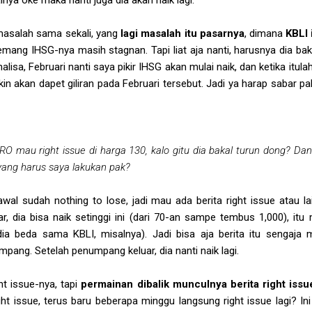
masalah sama sekali, yang
lagi masalah itu pasarnya
, dimana
KBLI 
mang IHSG-nya masih stagnan. Tapi liat aja nanti, harusnya dia baka
lisa, Februari nanti saya pikir IHSG akan mulai naik, dan ketika i
kin akan dapet giliran pada Februari tersebut. Jadi ya harap sabar p
 mau right issue di harga 130, kalo gitu dia bakal turun dong? Dan ha
ang harus saya lakukan pak?
wal sudah nothing to lose, jadi mau ada berita right issue atau lai
 dia bisa naik setinggi ini (dari 70-an sampe tembus 1,000), itu
dia beda sama KBLI, misalnya). Jadi bisa aja berita itu sengaj
umpang. Setelah penumpang keluar, dia nanti naik lagi.
ght issue-nya, tapi
permainan dibalik munculnya berita right issu
t issue, terus baru beberapa minggu langsung right issue lagi? Ini