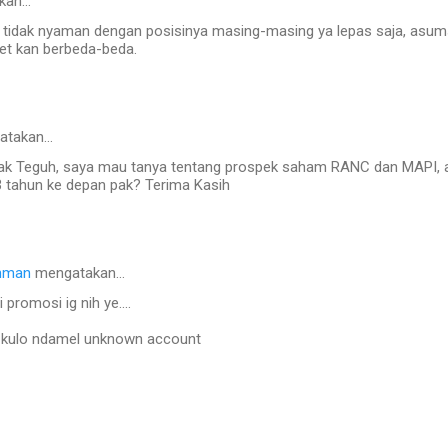
kan…
au tidak nyaman dengan posisinya masing-masing ya lepas saja, asum
et kan berbeda-beda.
atakan…
ak Teguh, saya mau tanya tentang prospek saham RANC dan MAPI, 
3 tahun ke depan pak? Terima Kasih
hman
mengatakan…
i promosi ig nih ye....
 kulo ndamel unknown account