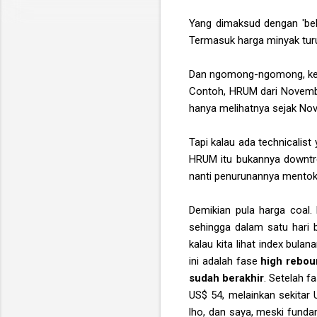
Yang dimaksud dengan 'bela
Termasuk harga minyak turun
Dan ngomong-ngomong, keti
Contoh, HRUM dari Novembe
hanya melihatnya sejak Nov
Tapi kalau ada technicalist
HRUM itu bukannya downtr
nanti penurunannya mentok,
Demikian pula harga coal. K
sehingga dalam satu hari b
kalau kita lihat index bul
ini adalah fase
high rebo
sudah berakhir
. Setelah f
US$ 54, melainkan sekitar U
lho, dan saya, meski fundam