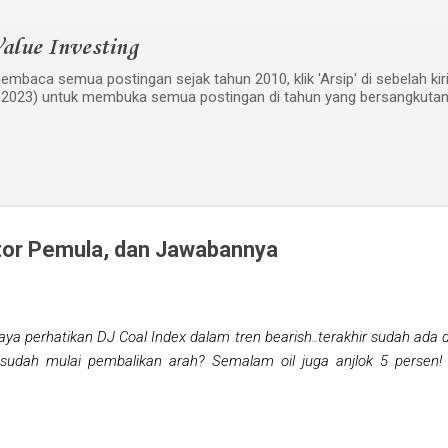
Langsung ke konten utama
alue Investing
mbaca semua postingan sejak tahun 2010, klik 'Arsip' di sebelah kiri w
 2023) untuk membuka semua postingan di tahun yang bersangkutan
tor Pemula, dan Jawabannya
aya perhatikan DJ Coal Index dalam tren bearish..terakhir sudah ada d
sudah mulai pembalikan arah? Semalam oil juga anjlok 5 persen!