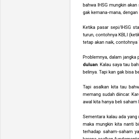
bahwa IHSG mungkin akan s
gak kemana-mana, dengan v
Ketika pasar sepi/IHSG s
turun, contohnya KBLI (ket
tetap akan naik, contohnya
Problemnya, dalam jangka p
duluan
. Kalau saya tau ba
belinya. Tapi kan gak bisa be
Tapi asalkan kita tau ba
memang sudah diincar. Kare
awal kita hanya beli saha
Sementara kalau ada yang n
maka mungkin kita nanti bi
terhadap saham-saham yang
karena asalkan fundamentaln