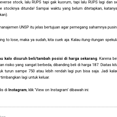
erse stock, lalu RUPS tapi gak kuorum, tapi lalu RUPS lagi dan se
rse stocknya ditunda! Sampai waktu yang belum ditetapkan, katanya 
kan).
n manajemen UNSP itu jelas bertujuan agar pemegang sahamnya pusin
hing to lose, maka ya sudah, kita cuek aja. Kalau itung-itungan spek
u kalo disuruh beli/tambah posisi di harga sekarang
. Karena be
 risiko yang sangat berbeda, dibanding beli di harga 187. Diatas k
uk turun sampe 750 atau lebih rendah lagi pun bisa saja. Jadi kala
rtimbangkan lagi untuk keluar.
is di
Instagram
, klik 'View on Instagram' dibawah ini: