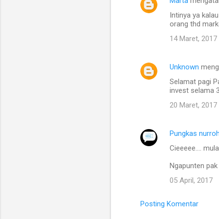
Marta
mengata
K
Intinya ya kal
o
orang thd mark
m
14 Maret, 2017
e
n
Unknown
meng
t
Selamat pagi P
a
invest selama 
r
20 Maret, 2017
Pungkas nurro
Cieeeee.... mula
Ngapunten pak
05 April, 2017
Posting Komentar