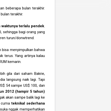
an beberapa bulan terakhir.
bulan terakhir.
 waktunya terlalu pendek
.
, sehingga bagi orang yang
tren turun/donwtrend.
an bisa menyimpulkan bahwa
k terus. Yang artinya kalau
HRUM kemarin.
ebih gila dari saham Bakrie,
ia langsung naik lagi. Tapi
i US$ 54 sampe US$ 100, dan
un 2012 (hampir 5 tahun)
 gak akan sampe balik lagi ke
ni cuma
teknikal sederhana
ang suka nggak memperhatikan